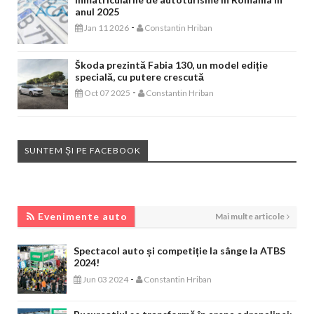
anul 2025
-
Jan 11 2026
Constantin Hriban
Škoda prezintă Fabia 130, un model ediție
specială, cu putere crescută
-
Oct 07 2025
Constantin Hriban
SUNTEM ȘI PE FACEBOOK
EVENIMENTE AUTO
Evenimente auto
Mai multe articole
Spectacol auto și competiție la sânge la ATBS
2024!
-
Jun 03 2024
Constantin Hriban