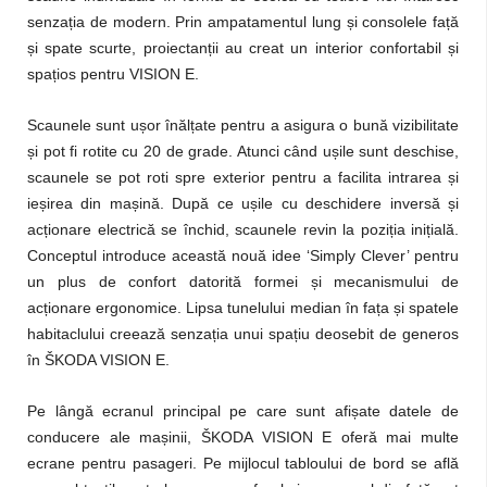
senzația de modern. Prin ampatamentul lung și consolele față
și spate scurte, proiectanții au creat un interior confortabil și
spațios pentru VISION E.
Scaunele sunt ușor înălțate pentru a asigura o bună vizibilitate
și pot fi rotite cu 20 de grade. Atunci când ușile sunt deschise,
scaunele se pot roti spre exterior pentru a facilita intrarea și
ieșirea din mașină. După ce ușile cu deschidere inversă și
acționare electrică se închid, scaunele revin la poziția inițială.
Conceptul introduce această nouă idee ‘Simply Clever’ pentru
un plus de confort datorită formei și mecanismului de
acționare ergonomice. Lipsa tunelului median în fața și spatele
habitaclului creează senzația unui spațiu deosebit de generos
în ŠKODA VISION E.
Pe lângă ecranul principal pe care sunt afișate datele de
conducere ale mașinii, ŠKODA VISION E oferă mai multe
ecrane pentru pasageri. Pe mijlocul tabloului de bord se află