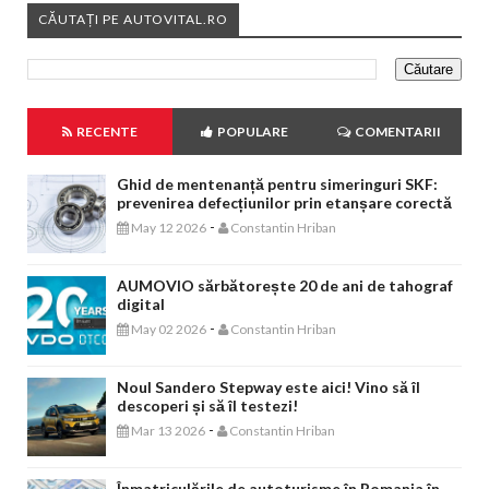
CĂUTAȚI PE AUTOVITAL.RO
RECENTE
POPULARE
COMENTARII
Ghid de mentenanță pentru simeringuri SKF:
prevenirea defecțiunilor prin etanșare corectă
-
May 12 2026
Constantin Hriban
AUMOVIO sărbătorește 20 de ani de tahograf
digital
-
May 02 2026
Constantin Hriban
Noul Sandero Stepway este aici! Vino să îl
descoperi și să îl testezi!
-
Mar 13 2026
Constantin Hriban
Înmatriculările de autoturisme în Romania în