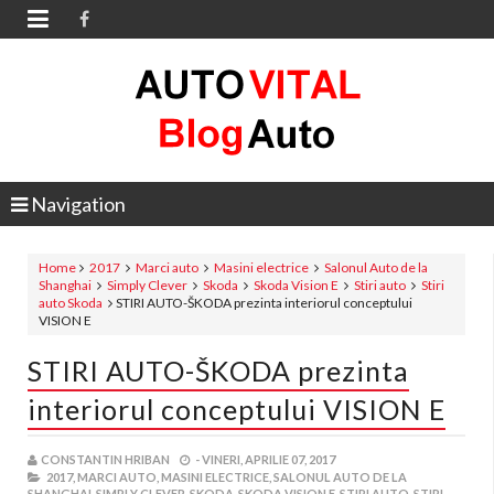

Navigation
Home
2017
Marci auto
Masini electrice
Salonul Auto de la
Shanghai
Simply Clever
Skoda
Skoda Vision E
Stiri auto
Stiri
auto Skoda
STIRI AUTO-ŠKODA prezinta interiorul conceptului
VISION E
STIRI AUTO-ŠKODA prezinta
interiorul conceptului VISION E
CONSTANTIN HRIBAN
-
VINERI, APRILIE 07, 2017
2017,
MARCI AUTO,
MASINI ELECTRICE,
SALONUL AUTO DE LA
SHANGHAI,
SIMPLY CLEVER,
SKODA,
SKODA VISION E,
STIRI AUTO,
STIRI