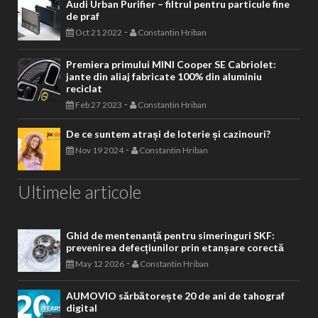
Audi Urban Purifier – filtrul pentru particule fine
de praf
-
Oct 21 2022
Constantin Hriban
Premiera primului MINI Cooper SE Cabriolet:
jante din aliaj fabricate 100% din aluminiu
reciclat
-
Feb 27 2023
Constantin Hriban
De ce suntem atrași de loterie și cazinouri?
-
Nov 19 2024
Constantin Hriban
Ultimele articole
Ghid de mentenanță pentru simeringuri SKF:
prevenirea defecțiunilor prin etanșare corectă
-
May 12 2026
Constantin Hriban
AUMOVIO sărbătorește 20 de ani de tahograf
digital