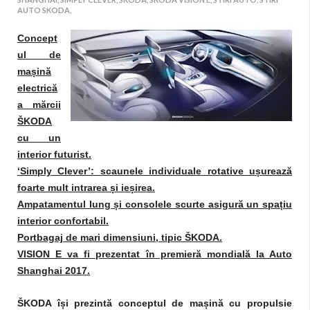
AUTO SKODA,
Concept
ul de
mașină
electrică
a mărcii
ŠKODA
cu un
interior futurist.
‘Simply Clever’: scaunele individuale rotative ușurează
foarte mult intrarea și ieșirea.
Ampatamentul lung și consolele scurte asigură un spațiu
interior confortabil.
Portbagaj de mari dimensiuni, tipic ŠKODA.
VISION E va fi prezentat în premieră mondială la Auto
Shanghai 2017.
ŠKODA își prezintă conceptul de mașină cu propulsie