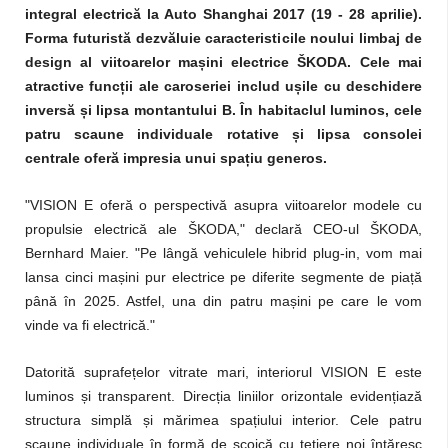
integral electrică la Auto Shanghai 2017 (19 - 28 aprilie).
Forma futuristă dezvăluie caracteristicile noului limbaj de
design al viitoarelor mașini electrice ŠKODA. Cele mai
atractive funcții ale caroseriei includ ușile cu deschidere
inversă și lipsa montantului B. În habitaclul luminos, cele
patru scaune individuale rotative și lipsa consolei
centrale oferă impresia unui spațiu generos.
"VISION E oferă o perspectivă asupra viitoarelor modele cu
propulsie electrică ale ŠKODA," declară CEO-ul ŠKODA,
Bernhard Maier. "Pe lângă vehiculele hibrid plug-in, vom mai
lansa cinci mașini pur electrice pe diferite segmente de piață
până în 2025. Astfel, una din patru mașini pe care le vom
vinde va fi electrică."
Datorită suprafețelor vitrate mari, interiorul VISION E este
luminos și transparent. Direcția liniilor orizontale evidențiază
structura simplă și mărimea spațiului interior. Cele patru
scaune individuale în formă de scoică cu tetiere noi întăresc