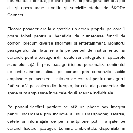
ecranul tactil central, pe care șoferul și pasagerul din față pot
citi și opera toate funcțiile și serviciile oferite de ŠKODA
Connect.
Fiecare pasager are la dispoziție un ecran propriu, pe care îl
poate folosi pentru a beneficia de numeroase funcții de
confort, precum diverse informații și entertainment. Monitorul
pasagerului din față se află pe panoul de instrumente, iar
ecranele pentru pasagerii din spate sunt integrate în spătarele
scaunelor față. În plus, pasagerii își pot personaliza conținutul
de entertainment afișat pe ecrane prin comenzile tactile
amplasate pe acestea. Unitatea de control pentru pasagerul
față se află pe cotiera
din dreapta, iar cele ale pasagerilor din
spate sunt amplasate între cele două scaune individuale.
Pe panoul fiecărei portiere se află un phone box integrat
pentru încărcarea prin inducție a unui smartphone; setările,
datele și informațiile de pe smartphone pot fi afișate pe
ecranul fiecărui pasager. Lumina ambientală, disponibilă în