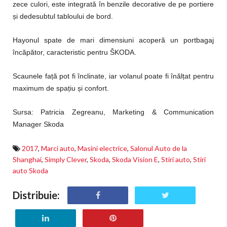
zece culori, este integrată în benzile decorative de pe portiere
și dedesubtul tabloului de bord.
Hayonul spate de mari dimensiuni acoperă un portbagaj
încăpător, caracteristic pentru ŠKODA.
Scaunele față pot fi înclinate, iar volanul poate fi înălțat pentru
maximum de spațiu și confort.
Sursa: Patricia Zegreanu,
Marketing & Communication
Manager Skoda
2017
,
Marci auto
,
Masini electrice
,
Salonul Auto de la
Shanghai
,
Simply Clever
,
Skoda
,
Skoda Vision E
,
Stiri auto
,
Stiri
auto Skoda
Distribuie: