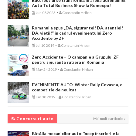
Bucureștiul se transformă în arena adrenalinei:
Auto Total Business Show la Romexpo!
-
Jun 08 2023
Constantin Hriban
Romanul a spus „DA, sigurantei! DA, atentiei!
DA, vietii!” in cadrul evenimentului Zero
Accidente by ZF
-
Jul 10 2019
Constantin Hriban
Zero Accidente – O campanie a Grupului ZF
pentru siguranta rutiera in Romania
-
May 24 2019
Constantin Hriban
EVENIMENTE AUTO-Winter Rally Covasna, o
competitie de neuitat
-
Jan 30 2019
Constantin Hriban
CONCURSURI AUTO
Concursuri auto
Mai multe articole
Bătălia mecanicilor auto: încep înscrierile la