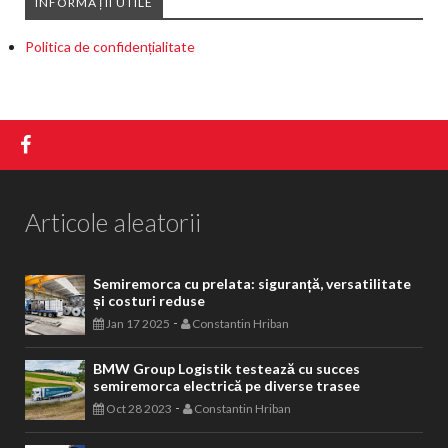
INFORMAȚII UTILE
Politica de confidențialitate
Articole aleatorii
Semiremorca cu prelata: siguranță, versatilitate
și costuri reduse
-
Jan 17 2025
Constantin Hriban
BMW Group Logistik testează cu succes
semiremorca electrică pe diverse trasee
-
Oct 28 2023
Constantin Hriban