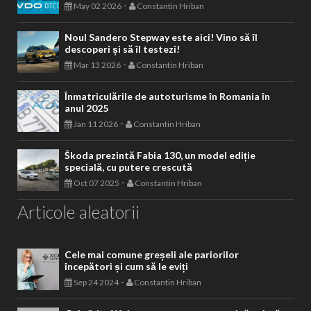
-
May 02 2026
Constantin Hriban
Noul Sandero Stepway este aici! Vino să îl
descoperi și să îl testezi!
-
Mar 13 2026
Constantin Hriban
Înmatriculările de autoturisme în Romania în
anul 2025
-
Jan 11 2026
Constantin Hriban
Škoda prezintă Fabia 130, un model ediție
specială, cu putere crescută
-
Oct 07 2025
Constantin Hriban
Articole aleatorii
Cele mai comune greșeli ale pariorilor
începători și cum să le eviți
-
Sep 24 2024
Constantin Hriban