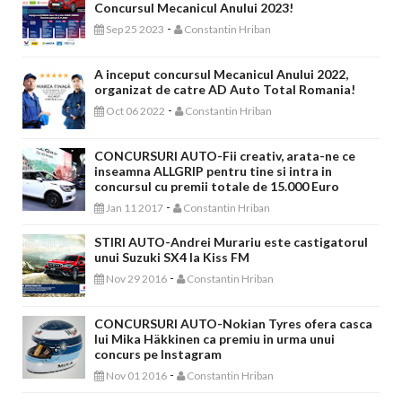
Concursul Mecanicul Anului 2023!
-
Sep 25 2023
Constantin Hriban
A inceput concursul Mecanicul Anului 2022,
organizat de catre AD Auto Total Romania!
-
Oct 06 2022
Constantin Hriban
CONCURSURI AUTO-Fii creativ, arata-ne ce
inseamna ALLGRIP pentru tine si intra in
concursul cu premii totale de 15.000 Euro
-
Jan 11 2017
Constantin Hriban
STIRI AUTO-Andrei Murariu este castigatorul
unui Suzuki SX4 la Kiss FM
-
Nov 29 2016
Constantin Hriban
CONCURSURI AUTO-Nokian Tyres ofera casca
lui Mika Häkkinen ca premiu in urma unui
concurs pe Instagram
-
Nov 01 2016
Constantin Hriban