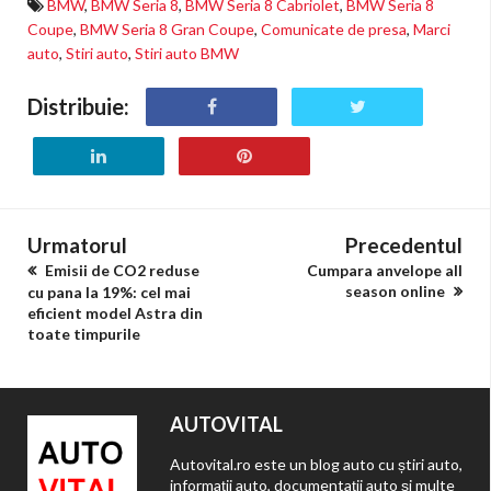
BMW
,
BMW Seria 8
,
BMW Seria 8 Cabriolet
,
BMW Seria 8
Coupe
,
BMW Seria 8 Gran Coupe
,
Comunicate de presa
,
Marci
auto
,
Stiri auto
,
Stiri auto BMW
Distribuie:
Urmatorul
Precedentul
Emisii de CO2 reduse
Cumpara anvelope all
season online
cu pana la 19%: cel mai
eficient model Astra din
toate timpurile
AUTOVITAL
Autovital.ro este un blog auto cu știri auto,
informații auto, documentații auto și multe