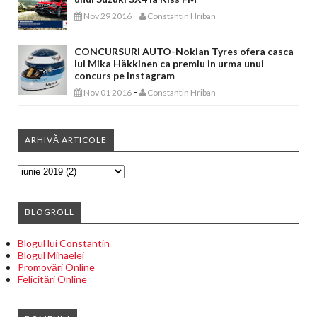
-
Nov 29 2016
Constantin Hriban
CONCURSURI AUTO-Nokian Tyres ofera casca
lui Mika Häkkinen ca premiu in urma unui
concurs pe Instagram
-
Nov 01 2016
Constantin Hriban
ARHIVĂ ARTICOLE
BLOGROLL
Blogul lui Constantin
Blogul Mihaelei
Promovări Online
Felicitări Online