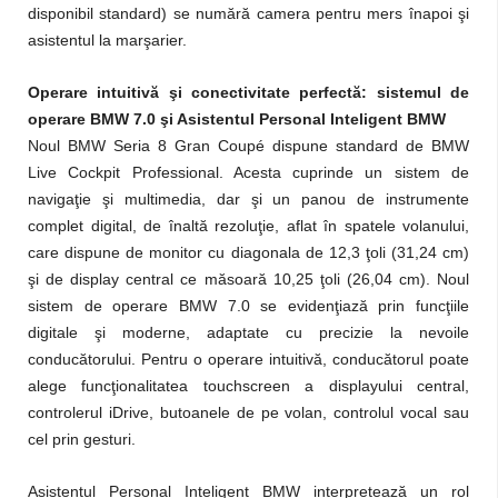
disponibil standard) se numără camera pentru mers înapoi şi
asistentul la marşarier.
Operare intuitivă şi conectivitate perfectă: sistemul de
operare BMW 7.0 şi Asistentul Personal Inteligent BMW
Noul BMW Seria 8 Gran Coupé dispune standard de BMW
Live Cockpit Professional. Acesta cuprinde un sistem de
navigaţie şi multimedia, dar şi un panou de instrumente
complet digital, de înaltă rezoluţie, aflat în spatele volanului,
care dispune de monitor cu diagonala de 12,3 ţoli (31,24 cm)
şi de display central ce măsoară 10,25 ţoli (26,04 cm). Noul
sistem de operare BMW 7.0 se evidenţiază prin funcţiile
digitale şi moderne, adaptate cu precizie la nevoile
conducătorului. Pentru o operare intuitivă, conducătorul poate
alege funcţionalitatea touchscreen a displayului central,
controlerul iDrive, butoanele de pe volan, controlul vocal sau
cel prin gesturi.
Asistentul Personal Inteligent BMW interpretează un rol