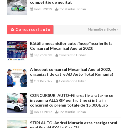
competitie de neuitat
-
Jan 30 2019
Constantin Hriban
CONCURSURI AUTO
Concursuri auto
Mai multe articole
Bătălia mecanicilor auto: încep înscrierile la
Concursul Mecanicul Anului 2023!
-
Sep 25 2023
Constantin Hriban
A inceput concursul Mecanicul Anului 2022,
organizat de catre AD Auto Total Romania!
-
Oct 06 2022
Constantin Hriban
CONCURSURI AUTO-Fii creativ, arata-ne ce
inseamna ALLGRIP pentru tine si intra in
concursul cu premii totale de 15.000 Euro
-
Jan 11 2017
Constantin Hriban
STIRI AUTO-Andrei Murariu este castigatorul
unui Suzuki SX4 la Kiss FM