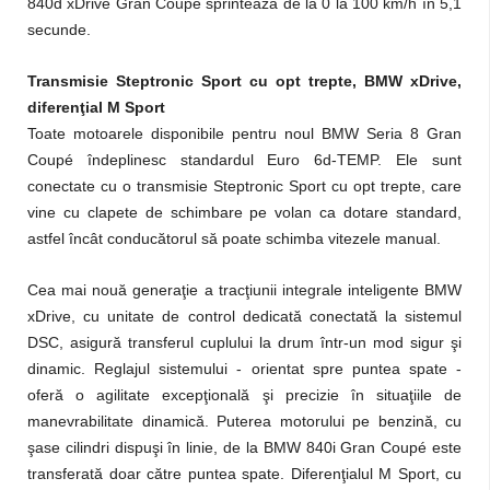
840d xDrive Gran Coupé sprintează de la 0 la 100 km/h în 5,1
secunde.
Transmisie Steptronic Sport cu opt trepte, BMW xDrive,
diferenţial M Sport
Toate motoarele disponibile pentru noul BMW Seria 8 Gran
Coupé îndeplinesc standardul Euro 6d-TEMP. Ele sunt
conectate cu o transmisie Steptronic Sport cu opt trepte, care
vine cu clapete de schimbare pe volan ca dotare standard,
astfel încât conducătorul să poate schimba vitezele manual.
Cea mai nouă generaţie a tracţiunii integrale inteligente BMW
xDrive, cu unitate de control dedicată conectată la sistemul
DSC, asigură transferul cuplului la drum într-un mod sigur şi
dinamic. Reglajul sistemului - orientat spre puntea spate -
oferă o agilitate excepţională şi precizie în situaţiile de
manevrabilitate dinamică. Puterea motorului pe benzină, cu
şase cilindri dispuşi în linie, de la BMW 840i Gran Coupé este
transferată doar către puntea spate. Diferenţialul M Sport, cu