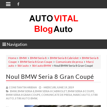

Navigation
Home
BMW
BMW Seria 8
BMW Seria 8 Cabriolet
BMW Seria 8
Coupe
BMW Seria 8 Gran Coupe
Comunicate de presa
Marci
auto
Stiri auto
Stiri auto BMW
Noul BMW Seria 8 Gran Coupé
Noul BMW Seria 8 Gran Coupé
CONSTANTIN HRIBAN
-
MIERCURI, IUNIE 19, 2019
BMW,
BMW SERIA 8,
BMW SERIA 8 CABRIOLET,
BMW SERIA 8 COUPE,
BMW SERIA 8 GRAN COUPE,
COMUNICATE DE PRESA,
MARCI AUTO,
STIRI
AUTO,
STIRI AUTO BMW,