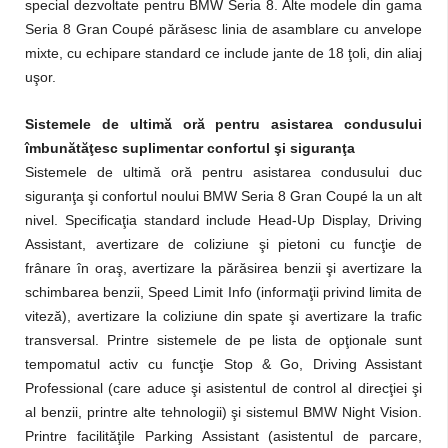
special dezvoltate pentru BMW Seria 8. Alte modele din gama
Seria 8 Gran Coupé părăsesc linia de asamblare cu anvelope
mixte, cu echipare standard ce include jante de 18 ţoli, din aliaj
uşor.
Sistemele de ultimă oră pentru asistarea condusului
îmbunătăţesc suplimentar confortul şi siguranţa
Sistemele de ultimă oră pentru asistarea condusului duc
siguranţa şi confortul noului BMW Seria 8 Gran Coupé la un alt
nivel. Specificaţia standard include Head-Up Display, Driving
Assistant, avertizare de coliziune şi pietoni cu funcţie de
frânare în oraş, avertizare la părăsirea benzii şi avertizare la
schimbarea benzii, Speed Limit Info (informaţii privind limita de
viteză), avertizare la coliziune din spate şi avertizare la trafic
transversal. Printre sistemele de pe lista de opţionale sunt
tempomatul activ cu funcţie Stop & Go, Driving Assistant
Professional (care aduce şi asistentul de control al direcţiei şi
al benzii, printre alte tehnologii) şi sistemul BMW Night Vision.
Printre facilităţile Parking Assistant (asistentul de parcare,