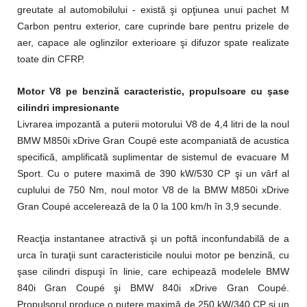
greutate al automobilului - există şi opţiunea unui pachet M
Carbon pentru exterior, care cuprinde bare pentru prizele de
aer, capace ale oglinzilor exterioare şi difuzor spate realizate
toate din CFRP.
Motor V8 pe benzină caracteristic, propulsoare cu şase
cilindri impresionante
Livrarea impozantă a puterii motorului V8 de 4,4 litri de la noul
BMW M850i xDrive Gran Coupé este acompaniată de acustica
specifică, amplificată suplimentar de sistemul de evacuare M
Sport. Cu o putere maximă de 390 kW/530 CP şi un vârf al
cuplului de 750 Nm, noul motor V8 de la BMW M850i xDrive
Gran Coupé accelerează de la 0 la 100 km/h în 3,9 secunde.
Reacţia instantanee atractivă şi un poftă inconfundabilă de a
urca în turaţii sunt caracteristicile noului motor pe benzină, cu
şase cilindri dispuşi în linie, care echipează modelele BMW
840i Gran Coupé şi BMW 840i xDrive Gran Coupé.
Propulsorul produce o putere maximă de 250 kW/340 CP şi un