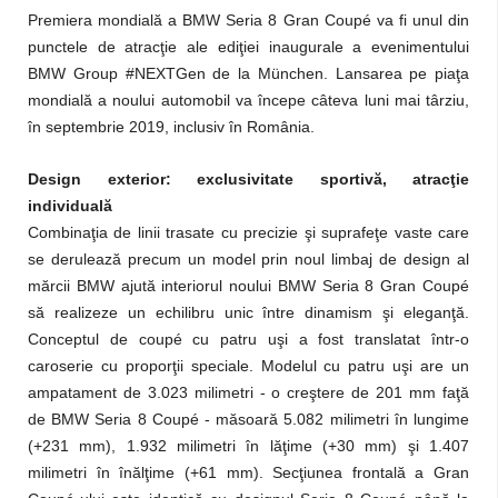
Premiera mondială a BMW Seria 8 Gran Coupé va fi unul din
punctele de atracţie ale ediţiei inaugurale a evenimentului
BMW Group #NEXTGen de la München. Lansarea pe piaţa
mondială a noului automobil va începe câteva luni mai târziu,
în septembrie 2019, inclusiv în România.
Design exterior: exclusivitate sportivă, atracţie
individuală
Combinaţia de linii trasate cu precizie şi suprafeţe vaste care
se derulează precum un model prin noul limbaj de design al
mărcii BMW ajută interiorul noului BMW Seria 8 Gran Coupé
să realizeze un echilibru unic între dinamism şi eleganţă.
Conceptul de coupé cu patru uşi a fost translatat într-o
caroserie cu proporţii speciale. Modelul cu patru uşi are un
ampatament de 3.023 milimetri - o creştere de 201 mm faţă
de BMW Seria 8 Coupé - măsoară 5.082 milimetri în lungime
(+231 mm), 1.932 milimetri în lăţime (+30 mm) şi 1.407
milimetri în înălţime (+61 mm). Secţiunea frontală a Gran