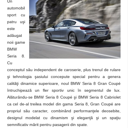
Un
automobil
sport cu
patru uşi
este
adăugat
noii game
BMW
Seria 8.
Cu
conceptul său independent de caroserie, plus trenul de rulare
şi tehnologia şasiului concepute special pentru a genera
calităţi dinamice superioare, noul BMW Seria 8 Gran Coupé
întruchipează un fler sportiv unic în segmentul de lux.
Alăturându-se BMW Seria 8 Coupé şi BMW Seria 8 Cabriolet
ca cel de-al treilea model din gama Seria 8, Gran Coupé are
propriul său caracter, combinând performanţele deosebite,
designul modelat cu dinamism şi eleganţă şi un spaţiu
semnificativ mărit pentru pasagerii din spate.