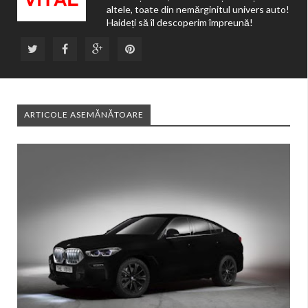
altele, toate din nemărginitul univers auto!
Haideți să îl descoperim împreună!
ARTICOLE ASEMĂNĂTOARE