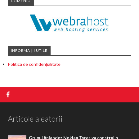
DOMENIU
INFORMAȚII UTILE
Politica de confidențialitate
Articole aleatorii
Grupul finlandez Nokian Tyres va construi o