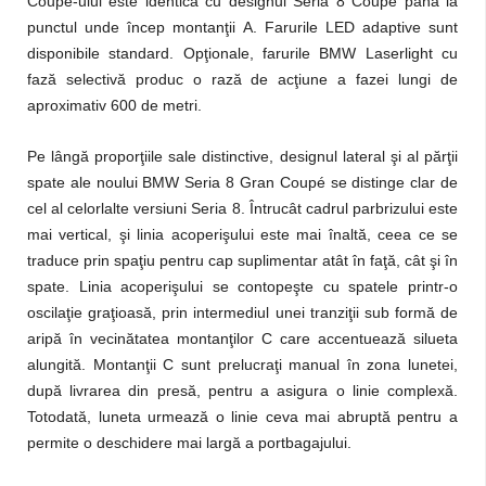
Coupé-ului este identică cu designul Seria 8 Coupé până la
punctul unde încep montanţii A. Farurile LED adaptive sunt
disponibile standard. Opţionale, farurile BMW Laserlight cu
fază selectivă produc o rază de acţiune a fazei lungi de
aproximativ 600 de metri.
Pe lângă proporţiile sale distinctive, designul lateral şi al părţii
spate ale noului BMW Seria 8 Gran Coupé se distinge clar de
cel al celorlalte versiuni Seria 8. Întrucât cadrul parbrizului este
mai vertical, şi linia acoperişului este mai înaltă, ceea ce se
traduce prin spaţiu pentru cap suplimentar atât în faţă, cât şi în
spate. Linia acoperişului se contopeşte cu spatele printr-o
oscilaţie graţioasă, prin intermediul unei tranziţii sub formă de
aripă în vecinătatea montanţilor C care accentuează silueta
alungită. Montanţii C sunt prelucraţi manual în zona lunetei,
după livrarea din presă, pentru a asigura o linie complexă.
Totodată, luneta urmează o linie ceva mai abruptă pentru a
permite o deschidere mai largă a portbagajului.