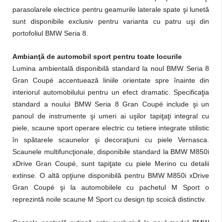
parasolarele electrice pentru geamurile laterale spate şi lunetă
sunt disponibile exclusiv pentru varianta cu patru uşi din
portofoliul BMW Seria 8.
Ambianţă de automobil sport pentru toate locurile
Lumina ambientală disponibilă standard la noul BMW Seria 8
Gran Coupé accentuează liniile orientate spre înainte din
interiorul automobilului pentru un efect dramatic. Specificaţia
standard a noului BMW Seria 8 Gran Coupé include şi un
panoul de instrumente şi umeri ai uşilor tapiţaţi integral cu
piele, scaune sport operare electric cu tetiere integrate stilistic
în spătarele scaunelor şi decoraţiuni cu piele Vernasca.
Scaunele multifuncţionale, disponibile standard la BMW M850i
xDrive Gran Coupé, sunt tapiţate cu piele Merino cu detalii
extinse. O altă opţiune disponibilă pentru BMW M850i xDrive
Gran Coupé şi la automobilele cu pachetul M Sport o
reprezintă noile scaune M Sport cu design tip scoică distinctiv.