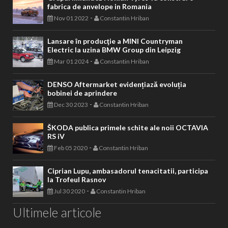
fabrica de anvelope in Romania
-
Nov 01 2022
Constantin Hriban
Lansare în producţie a MINI Countryman
Electric la uzina BMW Group din Leipzig
-
Mar 01 2024
Constantin Hriban
DENSO Aftermarket evidențiază evoluția
bobinei de aprindere
-
Dec 30 2023
Constantin Hriban
ŠKODA publica primele schite ale noii OCTAVIA
RS iV
-
Feb 05 2020
Constantin Hriban
Ciprian Lupu, ambasadorul tenacitatii, participa
la Trofeul Rasnov
-
Jul 30 2020
Constantin Hriban
Ultimele articole