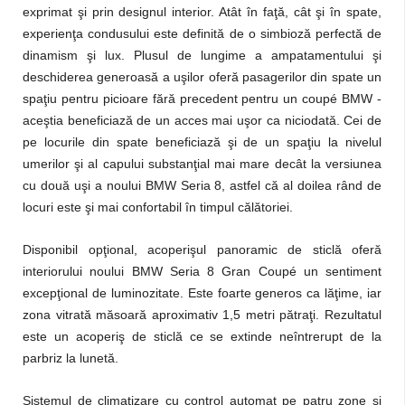
exprimat şi prin designul interior. Atât în faţă, cât şi în spate,
experienţa condusului este definită de o simbioză perfectă de
dinamism şi lux. Plusul de lungime a ampatamentului şi
deschiderea generoasă a uşilor oferă pasagerilor din spate un
spaţiu pentru picioare fără precedent pentru un coupé BMW -
aceştia beneficiază de un acces mai uşor ca niciodată. Cei de
pe locurile din spate beneficiază şi de un spaţiu la nivelul
umerilor şi al capului substanţial mai mare decât la versiunea
cu două uşi a noului BMW Seria 8, astfel că al doilea rând de
locuri este şi mai confortabil în timpul călătoriei.
Disponibil opţional, acoperişul panoramic de sticlă oferă
interiorului noului BMW Seria 8 Gran Coupé un sentiment
excepţional de luminozitate. Este foarte generos ca lăţime, iar
zona vitrată măsoară aproximativ 1,5 metri pătraţi. Rezultatul
este un acoperiş de sticlă ce se extinde neîntrerupt de la
parbriz la lunetă.
Sistemul de climatizare cu control automat pe patru zone şi