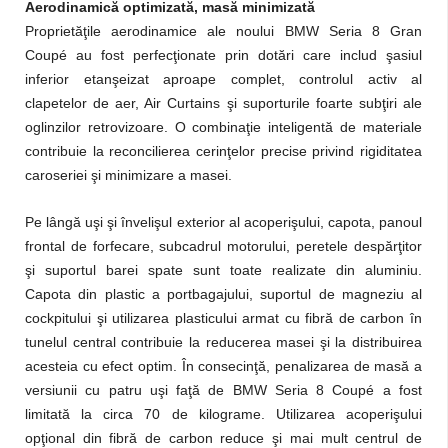
Aerodinamică optimizată, masă minimizată
Proprietăţile aerodinamice ale noului BMW Seria 8 Gran
Coupé au fost perfecţionate prin dotări care includ şasiul
inferior etanşeizat aproape complet, controlul activ al
clapetelor de aer, Air Curtains şi suporturile foarte subţiri ale
oglinzilor retrovizoare. O combinaţie inteligentă de materiale
contribuie la reconcilierea cerinţelor precise privind rigiditatea
caroseriei şi minimizare a masei.
Pe lângă uşi şi învelişul exterior al acoperişului, capota, panoul
frontal de forfecare, subcadrul motorului, peretele despărţitor
şi suportul barei spate sunt toate realizate din aluminiu.
Capota din plastic a portbagajului, suportul de magneziu al
cockpitului şi utilizarea plasticului armat cu fibră de carbon în
tunelul central contribuie la reducerea masei şi la distribuirea
acesteia cu efect optim. În consecinţă, penalizarea de masă a
versiunii cu patru uşi faţă de BMW Seria 8 Coupé a fost
limitată la circa 70 de kilograme. Utilizarea acoperişului
opţional din fibră de carbon reduce şi mai mult centrul de