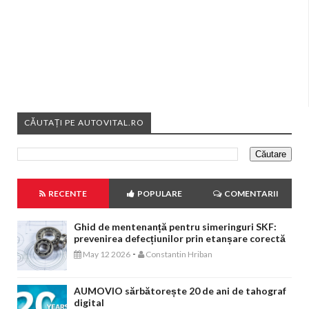
CĂUTAȚI PE AUTOVITAL.RO
RECENTE
POPULARE
COMENTARII
Ghid de mentenanță pentru simeringuri SKF:
prevenirea defecțiunilor prin etanșare corectă
-
May 12 2026
Constantin Hriban
AUMOVIO sărbătorește 20 de ani de tahograf
digital