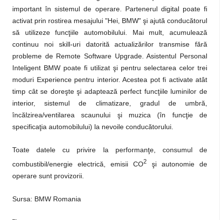
important în sistemul de operare. Partenerul digital poate fi
activat prin rostirea mesajului "Hei, BMW" şi ajută conducătorul
să utilizeze funcţiile automobilului. Mai mult, acumulează
continuu noi skill-uri datorită actualizărilor transmise fără
probleme de Remote Software Upgrade. Asistentul Personal
Inteligent BMW poate fi utilizat şi pentru selectarea celor trei
moduri Experience pentru interior. Acestea pot fi activate atât
timp cât se doreşte şi adaptează perfect funcţiile luminilor de
interior, sistemul de climatizare, gradul de umbră,
încălzirea/ventilarea scaunului şi muzica (în funcţie de
specificaţia automobilului) la nevoile conducătorului.
Toate datele cu privire la performanţe, consumul de
2
combustibil/energie electrică, emisii CO
şi autonomie de
operare sunt provizorii.
Sursa: BMW Romania