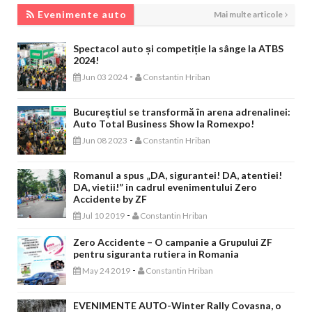
EVENIMENTE AUTO
Evenimente auto
Mai multe articole
Spectacol auto și competiție la sânge la ATBS
2024!
-
Jun 03 2024
Constantin Hriban
Bucureștiul se transformă în arena adrenalinei:
Auto Total Business Show la Romexpo!
-
Jun 08 2023
Constantin Hriban
Romanul a spus „DA, sigurantei! DA, atentiei!
DA, vietii!” in cadrul evenimentului Zero
Accidente by ZF
-
Jul 10 2019
Constantin Hriban
Zero Accidente – O campanie a Grupului ZF
pentru siguranta rutiera in Romania
-
May 24 2019
Constantin Hriban
EVENIMENTE AUTO-Winter Rally Covasna, o