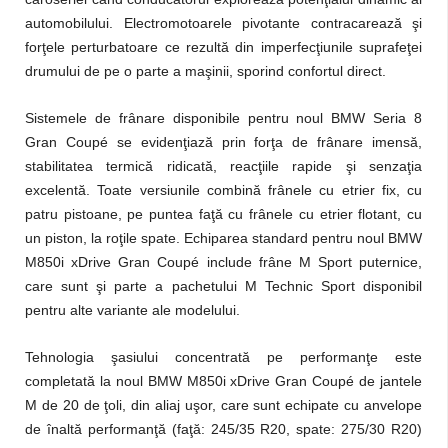
automobilului. Electromotoarele pivotante contracarează şi
forţele perturbatoare ce rezultă din imperfecţiunile suprafeţei
drumului de pe o parte a maşinii, sporind confortul direct.
Sistemele de frânare disponibile pentru noul BMW Seria 8
Gran Coupé se evidenţiază prin forţa de frânare imensă,
stabilitatea termică ridicată, reacţiile rapide şi senzaţia
excelentă. Toate versiunile combină frânele cu etrier fix, cu
patru pistoane, pe puntea faţă cu frânele cu etrier flotant, cu
un piston, la roţile spate. Echiparea standard pentru noul BMW
M850i xDrive Gran Coupé include frâne M Sport puternice,
care sunt şi parte a pachetului M Technic Sport disponibil
pentru alte variante ale modelului.
Tehnologia şasiului concentrată pe performanţe este
completată la noul BMW M850i xDrive Gran Coupé de jantele
M de 20 de ţoli, din aliaj uşor, care sunt echipate cu anvelope
de înaltă performanţă (faţă: 245/35 R20, spate: 275/30 R20)