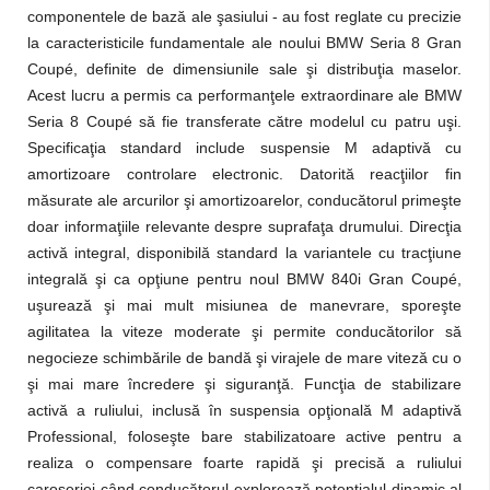
componentele de bază ale şasiului - au fost reglate cu precizie
la caracteristicile fundamentale ale noului BMW Seria 8 Gran
Coupé, definite de dimensiunile sale şi distribuţia maselor.
Acest lucru a permis ca performanţele extraordinare ale BMW
Seria 8 Coupé să fie transferate către modelul cu patru uşi.
Specificaţia standard include suspensie M adaptivă cu
amortizoare controlare electronic. Datorită reacţiilor fin
măsurate ale arcurilor şi amortizoarelor, conducătorul primeşte
doar informaţiile relevante despre suprafaţa drumului. Direcţia
activă integral, disponibilă standard la variantele cu tracţiune
integrală şi ca opţiune pentru noul BMW 840i Gran Coupé,
uşurează şi mai mult misiunea de manevrare, sporeşte
agilitatea la viteze moderate şi permite conducătorilor să
negocieze schimbările de bandă şi virajele de mare viteză cu o
şi mai mare încredere şi siguranţă. Funcţia de stabilizare
activă a ruliului, inclusă în suspensia opţională M adaptivă
Professional, foloseşte bare stabilizatoare active pentru a
realiza o compensare foarte rapidă şi precisă a ruliului
caroseriei când conducătorul explorează potenţialul dinamic al