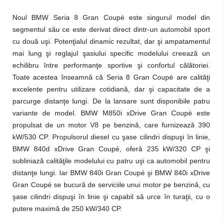
Noul BMW Seria 8 Gran Coupé este singurul model din
segmentul său ce este derivat direct dintr-un automobil sport
cu două uşi. Potenţialul dinamic rezultat, dar şi ampatamentul
mai lung şi reglajul şasiului specific modelului creează un
echilibru între performanţe sportive şi confortul călătoriei.
Toate acestea înseamnă că Seria 8 Gran Coupé are calităţi
excelente pentru utilizare cotidiană, dar şi capacitate de a
parcurge distanţe lungi. De la lansare sunt disponibile patru
variante de model. BMW M850i xDrive Gran Coupé este
propulsat de un motor V8 pe benzină, care furnizează 390
kW/530 CP. Propulsorul diesel cu şase cilindri dispuşi în linie,
BMW 840d xDrive Gran Coupé, oferă 235 kW/320 CP şi
subliniază calităţile modelului cu patru uşi ca automobil pentru
distanţe lungi. Iar BMW 840i Gran Coupé şi BMW 840i xDrive
Gran Coupé se bucură de serviciile unui motor pe benzină, cu
şase cilindri dispuşi în linie şi capabil să urce în turaţii, cu o
putere maximă de 250 kW/340 CP.