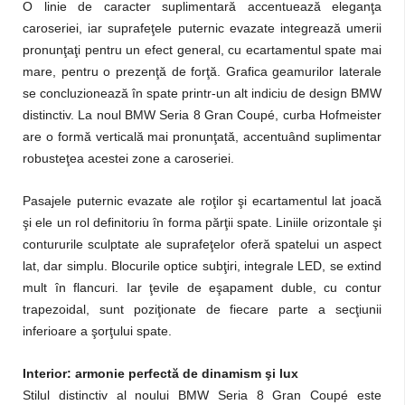
O linie de caracter suplimentară accentuează eleganţa
caroseriei, iar suprafeţele puternic evazate integrează umerii
pronunţaţi pentru un efect general, cu ecartamentul spate mai
mare, pentru o prezenţă de forţă. Grafica geamurilor laterale
se concluzionează în spate printr-un alt indiciu de design BMW
distinctiv. La noul BMW Seria 8 Gran Coupé, curba Hofmeister
are o formă verticală mai pronunţată, accentuând suplimentar
robusteţea acestei zone a caroseriei.
Pasajele puternic evazate ale roţilor şi ecartamentul lat joacă
şi ele un rol definitoriu în forma părţii spate. Liniile orizontale şi
contururile sculptate ale suprafeţelor oferă spatelui un aspect
lat, dar simplu. Blocurile optice subţiri, integrale LED, se extind
mult în flancuri. Iar ţevile de eşapament duble, cu contur
trapezoidal, sunt poziţionate de fiecare parte a secţiunii
inferioare a şorţului spate.
Interior: armonie perfectă de dinamism şi lux
Stilul distinctiv al noului BMW Seria 8 Gran Coupé este