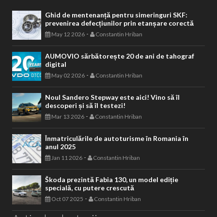
Ghid de mentenanță pentru simeringuri SKF:
prevenirea defecțiunilor prin etanșare corectă
-
May 12 2026
Constantin Hriban
AUMOVIO sărbătorește 20 de ani de tahograf
digital
-
May 02 2026
Constantin Hriban
Noul Sandero Stepway este aici! Vino să îl
descoperi și să îl testezi!
-
Mar 13 2026
Constantin Hriban
Înmatriculările de autoturisme în Romania în
anul 2025
-
Jan 11 2026
Constantin Hriban
Škoda prezintă Fabia 130, un model ediție
specială, cu putere crescută
-
Oct 07 2025
Constantin Hriban