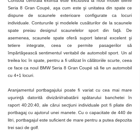
Consola centrală extinsă este exclusivă la noul model BMW
Seria 8 Gran Coupé, aşa cum este şi unitatea din spate ce
dispune de scaunele exterioare configurate ca locuri
individuale. Contururile şi modelele cusăturilor de la scaunele
spate preiau designul scaunelelor sport din faţă. De
asemenea, scaunele spate oferă suport lateral excelent şi
tetiere integrate, ceea ce permite pasagerilor să
împărtăşească sentimentul veritabil de automobil sport. Un al
treilea loc în spate, pentru a fi utilizat în călătoriile scurte, ceea
ce face ca noul BMW Seria 8 Gran Coupé să fie un automobil
cu 4+1 locuri.
Aranjamentul portbagajului poate fi variat cu cea mai mare
uşurinţă datorită divizării/rabatării spătarului banchetei în
raport 40:20:40, ale cărui secţiuni individuale pot fi pliate din
portbagaj cu ajutorul unei manete. Cu o capacitate de 440 de
litri, portbagajul este suficient de mare pentru a putea depozita
trei saci de golf.