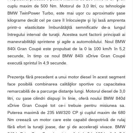
cuplu maxim de 500 Nm. Motorul de 3,0 litri, cu tehnologie
BMW TwinPower Turbo, este mai uşor cu aproximativ şase
kilograme decât cel pe care îl înlocuieşte şi îşi lasă amprenta
printr-o elasticitate îmbunătăţită semnificativ de-a lungul
întregului interval de turaţii. Acestea sunt factorii principali ai
manevrabilităţii sprintene şi agile a automobilului. Noul BMW
840i Gran Coupé este propulsat de la 0 la 100 km/h în 5,2
secunde, în timp ce noul BMW 840i xDrive Gran Coupé
execută sprintul în 4,9 secunde.
Prezenţa fără precedent a unui motor diesel în acest segment
face posibilă combinarea calităţilor sportive cu capacitatea
remarcabilă de a parcurge distanţe lungi. Motorul diesel de 3,0
litri, cu şase cilindri dispuşi în linie, oferă noului BMW 840d
xDrive Gran Coupé tot ce-i trebuie pentru misiunea sa.
Puterea maximă de 235 kW/320 CP şi cuplul maxim de 680
Nm creează un motor care este capabil deopotrivă de rulaj
fără efort la turaţii joase, dar şi de acceleraţii vivace. BMW