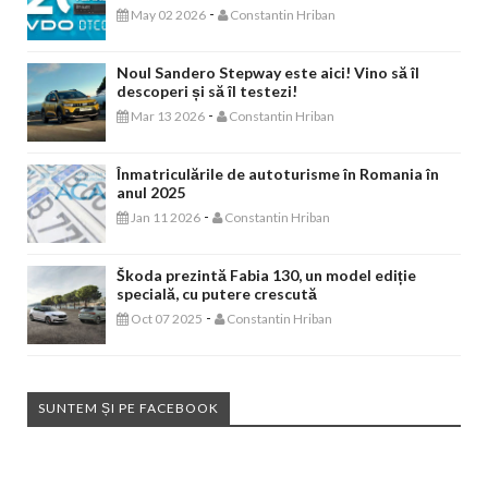
-
May 02 2026
Constantin Hriban
Noul Sandero Stepway este aici! Vino să îl
descoperi și să îl testezi!
-
Mar 13 2026
Constantin Hriban
Înmatriculările de autoturisme în Romania în
anul 2025
-
Jan 11 2026
Constantin Hriban
Škoda prezintă Fabia 130, un model ediție
specială, cu putere crescută
-
Oct 07 2025
Constantin Hriban
SUNTEM ȘI PE FACEBOOK