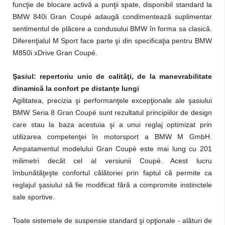
funcţie de blocare activă a punţii spate, disponibil standard la
BMW 840i Gran Coupé adaugă condimentează suplimentar
sentimentul de plăcere a condusului BMW în forma sa clasică.
Diferenţialul M Sport face parte şi din specificaţia pentru BMW
M850i xDrive Gran Coupé.
Şasiul: repertoriu unic de calităţi, de la manevrabilitate
dinamică la confort pe distanţe lungi
Agilitatea, precizia şi performanţele excepţionale ale şasiului
BMW Seria 8 Gran Coupé sunt rezultatul principiilor de design
care stau la baza acestuia şi a unui reglaj optimizat prin
utilizarea competenţei în motorsport a BMW M GmbH.
Ampatamentul modelului Gran Coupé este mai lung cu 201
milimetri decât cel al versiunii Coupé. Acest lucru
îmbunătăţeşte confortul călătoriei prin faptul că permite ca
reglajul şasiului să fie modificat fără a compromite instinctele
sale sportive.
Toate sistemele de suspensie standard şi opţionale - alături de