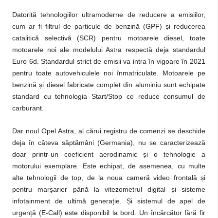
Datorită tehnologiilor ultramoderne de reducere a emisiilor,
cum ar fi filtrul de particule de benzină (GPF) și reducerea
catalitică selectivă (SCR) pentru motoarele diesel, toate
motoarele noi ale modelului Astra respectă deja standardul
Euro 6d. Standardul strict de emisii va intra în vigoare în 2021
pentru toate autovehiculele noi înmatriculate. Motoarele pe
benzină și diesel fabricate complet din aluminiu sunt echipate
standard cu tehnologia Start/Stop ce reduce consumul de
carburant.
Dar noul Opel Astra, al cărui registru de comenzi se deschide
deja în câteva săptămâni (Germania), nu se caracterizează
doar printr-un coeficient aerodinamic și o tehnologie a
motorului exemplare. Este echipat, de asemenea, cu multe
alte tehnologii de top, de la noua cameră video frontală și
pentru marșarier până la vitezometrul digital și sisteme
infotainment de ultimă generație. Și sistemul de apel de
urgență (E-Call) este disponibil la bord. Un încărcător fără fir