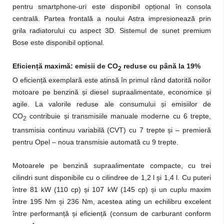
pentru smartphone-uri este disponibil opțional în consola
centrală. Partea frontală a noului Astra impresionează prin
grila radiatorului cu aspect 3D. Sistemul de sunet premium
Bose este disponibil opțional.
Eficiență maximă: emisii de CO
reduse cu până la 19%
2
O eficiență exemplară este atinsă în primul rând datorită noilor
motoare pe benzină și diesel supraalimentate, economice și
agile. La valorile reduse ale consumului și emisiilor de
CO
contribuie și transmisiile manuale moderne cu 6 trepte,
2
transmisia continuu variabilă (CVT) cu 7 trepte și – premieră
pentru Opel – noua transmisie automată cu 9 trepte.
Motoarele pe benzină supraalimentate compacte, cu trei
cilindri sunt disponibile cu o cilindree de 1,2 l și 1,4 l. Cu puteri
între 81 kW (110 cp) și 107 kW (145 cp) și un cuplu maxim
între 195 Nm și 236 Nm, acestea ating un echilibru excelent
între performanță și eficiență (consum de carburant conform