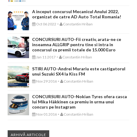
A inceput concursul Mecanicul Anului 2022,
organizat de catre AD Auto Total Romania!
-
Oct 06 2022
Constantin Hriban
CONCURSURI AUTO-Fii creativ, arata-ne ce
inseamna ALLGRIP pentru tine si intra in
concursul cu premii totale de 15.000 Euro
-
Jan 11 2017
Constantin Hriban
STIRI AUTO-Andrei Murariu este castigatorul
unui Suzuki SX4 la Kiss FM
-
Nov 29 2016
Constantin Hriban
CONCURSURI AUTO-Nokian Tyres ofera casca
lui Mika Häkkinen ca premiu in urma unui
concurs pe Instagram
-
Nov 01 2016
Constantin Hriban
ARHIVĂ ARTICOLE