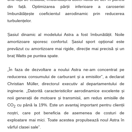
din față. Optimizarea părții inferioare a caroseriei
îmbunătățește coeficientul aerodinamic prin reducerea
turbulențelor.
Șasiul dinamic al modelului Astra a fost îmbunătățit. Noile
amortizoare sporesc confortul. Șasiul sport opțional este
prevăzut cu amortizoare mai rigide, direcție mai precisă și un
braț Watts pe puntea spate.
„În faza de dezvoltare a noului Astra ne-am concentrat pe
reducerea consumului de carburant și a emisiilor”, a declarat
Christian Müller, directorul executiv al departamentului de
inginerie. „Datorită caracteristicilor aerodinamice excelente și
noii generații de motoare și transmisii, am redus emisiile de
CO
cu până la 19%. Este un avantaj important pentru clienții
2
noștri, care pot beneficia de asemenea de costuri de
exploatare mai mici. Toate acestea propulsează noul Astra în
vârful clasei sale”.