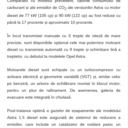
Comparativ cu modelul precedent, valorile consumului de
carburant și ale emisiilor de CO
ale versiunilor Astra cu motor
2
diesel de 77 kW (105 cp) și 90 kW (122 cp) au fost reduse cu
până la 17 procente și aproximativ 10 procente.
În locul transmisiei manuale cu 6 trepte de viteză de mare
precizie, sunt disponibile opțional cele mai puternice motoare
diesel cu transmisie automată cu 9 trepte și schimbare lină a
treptelor, cu debutul la modelele Opel Astra.
Motoarele diesel sunt echipate cu un turbocompresor cu
activare electrică și geometrie variabilă (VGT) și, similar celor
pe benzină, un arbore de echilibrare montat în blocul motor,
pentru un plus de rafinament. De asemenea, galeria de
evacuare este integrată în chiulasă.
Post-tratarea optimă a gazelor de eșapamente ale modelului
Astra 1.5 diesel este asigurată de sistemul de reducere a
emisiilor, care include un catalizator de oxidare pasiv, un