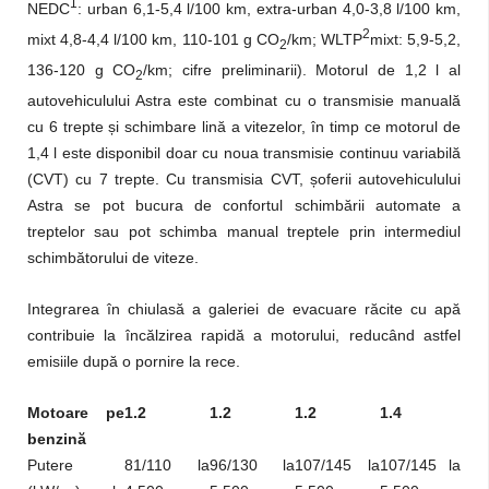
1
NEDC
: urban 6,1-5,4 l/100 km, extra-urban 4,0-3,8 l/100 km,
2
mixt 4,8-4,4 l/100 km, 110-101 g CO
/km; WLTP
mixt: 5,9-5,2,
2
136-120 g CO
/km; cifre preliminarii). Motorul de 1,2 l al
2
autovehiculului Astra este combinat cu o transmisie manuală
cu 6 trepte și schimbare lină a vitezelor, în timp ce motorul de
1,4 l este disponibil doar cu noua transmisie continuu variabilă
(CVT) cu 7 trepte. Cu transmisia CVT, șoferii autovehiculului
Astra se pot bucura de confortul schimbării automate a
treptelor sau pot schimba manual treptele prin intermediul
schimbătorului de viteze.
Integrarea în chiulasă a galeriei de evacuare răcite cu apă
contribuie la încălzirea rapidă a motorului, reducând astfel
emisiile după o pornire la rece.
Motoare pe
1.2
1.2
1.2
1.4
benzină
Putere
81/110 la
96/130 la
107/145 la
107/145 la