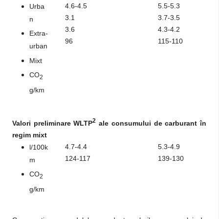
4.6-4.5
5.5-5.3
Urba
3.1
3.7-3.5
n
3.6
4.3-4.2
Extra-
96
115-110
urban
Mixt
CO
2
g/km
2
Valori preliminare WLTP
ale consumului de carburant în
regim mixt
4.7-4.4
5.3-4.9
l/100k
124-117
139-130
m
CO
2
g/km