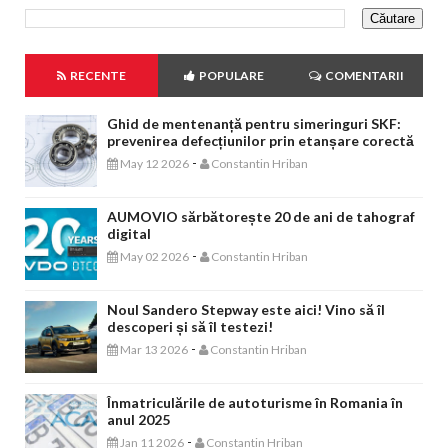
RECENTE
POPULARE
COMENTARII
Ghid de mentenanță pentru simeringuri SKF:
prevenirea defecțiunilor prin etanșare corectă
-
May 12 2026
Constantin Hriban
AUMOVIO sărbătorește 20 de ani de tahograf
digital
-
May 02 2026
Constantin Hriban
Noul Sandero Stepway este aici! Vino să îl
descoperi și să îl testezi!
-
Mar 13 2026
Constantin Hriban
Înmatriculările de autoturisme în Romania în
anul 2025
-
Jan 11 2026
Constantin Hriban