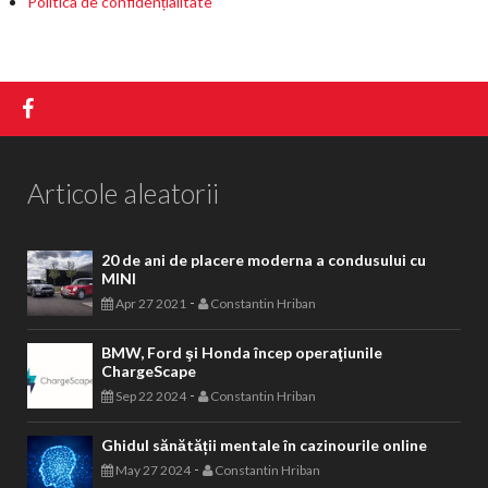
Politica de confidențialitate
Articole aleatorii
20 de ani de placere moderna a condusului cu
MINI
-
Apr 27 2021
Constantin Hriban
BMW, Ford şi Honda încep operaţiunile
ChargeScape
-
Sep 22 2024
Constantin Hriban
Ghidul sănătății mentale în cazinourile online
-
May 27 2024
Constantin Hriban