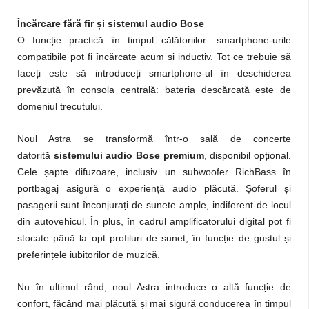
Încărcare fără fir și sistemul audio Bose
O funcție practică în timpul călătoriilor: smartphone-urile
compatibile pot fi încărcate acum și inductiv. Tot ce trebuie să
faceți este să introduceți smartphone-ul în deschiderea
prevăzută în consola centrală: bateria descărcată este de
domeniul trecutului.
Noul Astra se transformă într-o sală de concerte
datorită
sistemului audio Bose premium
, disponibil opțional.
Cele șapte difuzoare, inclusiv un subwoofer RichBass în
portbagaj asigură o experiență audio plăcută. Șoferul și
pasagerii sunt înconjurați de sunete ample, indiferent de locul
din autovehicul. În plus, în cadrul amplificatorului digital pot fi
stocate până la opt profiluri de sunet, în funcție de gustul și
preferințele iubitorilor de muzică.
Nu în ultimul rând, noul Astra introduce o altă funcție de
confort, făcând mai plăcută și mai sigură conducerea în timpul