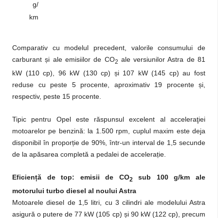
g/
km
Comparativ cu modelul precedent, valorile consumului de
carburant și ale emisiilor de CO
ale versiunilor Astra de 81
2
kW (110 cp), 96 kW (130 cp) și 107 kW (145 cp) au fost
reduse cu peste 5 procente, aproximativ 19 procente și,
respectiv, peste 15 procente.
Tipic pentru Opel este răspunsul excelent al acceleraţiei
motoarelor pe benzină: la 1.500 rpm, cuplul maxim este deja
disponibil în proporție de 90%, într-un interval de 1,5 secunde
de la apăsarea completă a pedalei de accelerație.
Eficiență de top: emisii de CO
sub 100 g/km ale
2
motorului turbo diesel al noului Astra
Motoarele diesel de 1,5 litri, cu 3 cilindri ale modelului Astra
asigură o putere de 77 kW (105 cp) și 90 kW (122 cp), precum