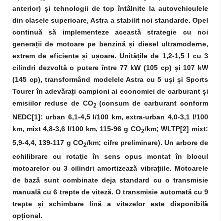
anterior) și tehnologii de top întâlnite la autovehiculele
din clasele superioare, Astra a stabilit noi standarde. Opel
continuă să implementeze această strategie cu noi
generații de motoare pe benzină și diesel ultramoderne,
extrem de eficiente și ușoare. Unitățile de 1,2-1,5 l cu 3
cilindri dezvoltă o putere între 77 kW (105 cp) și 107 kW
(145 cp), transformând modelele Astra cu 5 uși și Sports
Tourer în adevărați campioni ai economiei de carburant și
emisiilor reduse de CO
(consum de carburant conform
2
NEDC[1]: urban 6,1-4,5 l/100 km, extra-urban 4,0-3,1 l/100
km, mixt 4,8-3,6 l/100 km, 115-96 g CO
/km; WLTP[2] mixt:
2
5,9-4,4, 139-117 g CO
/km; cifre preliminare). Un arbore de
2
echilibrare cu rotaţie în sens opus montat în blocul
motoarelor cu 3 cilindri amortizează vibrațiile. Motoarele
de bază sunt combinate deja standard cu o transmisie
manuală cu 6 trepte de viteză. O transmisie automată cu 9
trepte și schimbare lină a vitezelor este disponibilă
opțional.