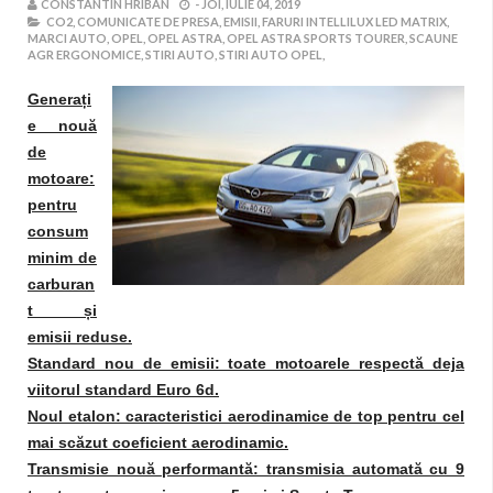
CONSTANTIN HRIBAN
-
JOI, IULIE 04, 2019
CO2,
COMUNICATE DE PRESA,
EMISII,
FARURI INTELLILUX LED MATRIX,
MARCI AUTO,
OPEL,
OPEL ASTRA,
OPEL ASTRA SPORTS TOURER,
SCAUNE
AGR ERGONOMICE,
STIRI AUTO,
STIRI AUTO OPEL,
Generați
e nouă
de
motoare:
pentru
consum
minim de
carburan
t și
emisii reduse.
Standard nou de emisii: toate motoarele respectă deja
viitorul standard Euro 6d.
Noul etalon: caracteristici aerodinamice de top pentru cel
mai scăzut coeficient aerodinamic.
Transmisie nouă performantă: transmisia automată cu 9