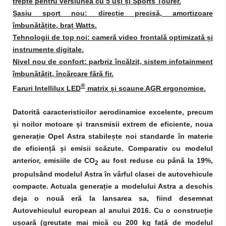
trepte pentru versiunea cu 5 uși și Sports Tourer.
Șasiu sport nou: direcție precisă, amortizoare
îmbunătățite, braț Watts.
Tehnologii de top noi: cameră video frontală optimizată și
instrumente digitale.
Nivel nou de confort: parbriz încălzit, sistem infotainment
îmbunătățit, încărcare fără fir.
®
Faruri Intellilux LED
matrix și scaune AGR ergonomice.
Datorită caracteristicilor aerodinamice excelente, precum
și noilor motoare și transmisii extrem de eficiente, noua
generație Opel Astra stabilește noi standarde în materie
de eficiență și emisii scăzute. Comparativ cu modelul
anterior, emisiile de CO
au fost reduse cu până la 19%,
2
propulsând modelul Astra în vârful clasei de autovehicule
compacte. Actuala generație a modelului Astra a deschis
deja o nouă eră la lansarea sa, fiind desemnat
Autovehiculul european al anului 2016. Cu o construcție
ușoară (greutate mai mică cu 200 kg față de modelul