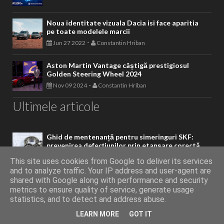
Noua identitate vizuala Dacia isi face aparitia
pe toate modelele marcii
-
Jun 27 2022
Constantin Hriban
Aston Martin Vantage câștigă prestigiosul
Golden Steering Wheel 2024
-
Nov 09 2024
Constantin Hriban
Ultimele articole
Ghid de mentenanță pentru simeringuri SKF:
prevenirea defecțiunilor prin etanșare corectă
-
May 12 2026
Constantin Hriban
This site uses cookies from Google to deliver its services
and to analyze traffic. Your IP address and user-agent are
AUMOVIO sărbătorește 20 de ani de tahograf
shared with Google along with performance and security
digital
metrics to ensure quality of service, generate usage
statistics, and to detect and address abuse.
-
May 02 2026
Constantin Hriban
LEARN MORE
GOT IT
Noul Sandero Stepway este aici! Vino să îl