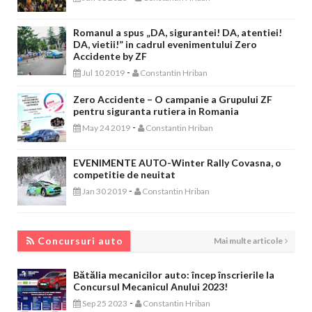
Romanul a spus „DA, sigurantei! DA, atentiei!
DA, vietii!” in cadrul evenimentului Zero
Accidente by ZF
-
Jul 10 2019
Constantin Hriban
Zero Accidente – O campanie a Grupului ZF
pentru siguranta rutiera in Romania
-
May 24 2019
Constantin Hriban
EVENIMENTE AUTO-Winter Rally Covasna, o
competitie de neuitat
-
Jan 30 2019
Constantin Hriban
CONCURSURI AUTO
Concursuri auto
Mai multe articole
Bătălia mecanicilor auto: încep înscrierile la
Concursul Mecanicul Anului 2023!
-
Sep 25 2023
Constantin Hriban