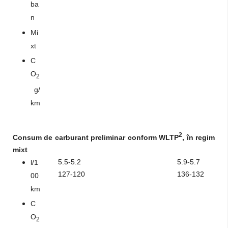
ba
n
Mi
xt
C
O
2
g/
km
2
Consum de carburant preliminar conform WLTP
, în regim
mixt
5.5-5.2
5.9-5.7
l/1
127-120
136-132
00
km
C
O
2