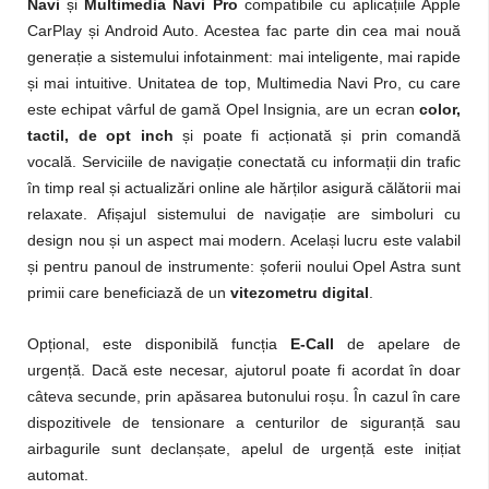
Navi
și
Multimedia Navi Pro
compatibile cu aplicațiile Apple
CarPlay și Android Auto. Acestea fac parte din cea mai nouă
generație a sistemului infotainment: mai inteligente, mai rapide
și mai intuitive. Unitatea de top, Multimedia Navi Pro, cu care
este echipat vârful de gamă Opel Insignia, are un ecran
color,
tactil, de opt inch
și poate fi acționată și prin comandă
vocală. Serviciile de navigație conectată cu informații din trafic
în timp real și actualizări online ale hărților asigură călătorii mai
relaxate. Afișajul sistemului de navigație are simboluri cu
design nou și un aspect mai modern. Același lucru este valabil
și pentru panoul de instrumente: șoferii noului Opel Astra sunt
primii care beneficiază de un
vitezometru digital
.
Opțional, este disponibilă funcția
E-Call
de apelare de
urgență. Dacă este necesar, ajutorul poate fi acordat în doar
câteva secunde, prin apăsarea butonului roșu. În cazul în care
dispozitivele de tensionare a centurilor de siguranță sau
airbagurile sunt declanșate, apelul de urgență este inițiat
automat.