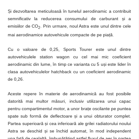
Și dezvoltarea meticuloasă în tunelul aerodinamic a contribuit
semnificativ la reducerea consumului de carburant și a
emisiilor de CO
. Prin urmare, noul Astra este unul dintre cele
2
mai aerodinamice autovehicule compacte de pe piață.
Cu o valoare de 0,25, Sports Tourer este unul dintre
autovehiculele station wagon cu cel mai mic coeficient
aerodinamic din lume, în timp ce varianta cu 5 uși este lider în
clasa autovehiculelor hatchback cu un coeficient aerodinamic
de 0,26.
Aceste repere în materie de aerodinamică au fost posibile
datorită mai multor măsuri, inclusiv utilizarea unui capac
pentru compartimentul motor, a unor brațe oscilante pe puntea
spate sub formă de deflectoare și a unui obturator complet.
Partea superioară și cea inferioară ale grilei radiatorului noului
Astra se deschid și se închid automat, în mod independent
una față de cealaltă, îmbunătățind astfel fluxul de aer în partea