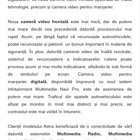
tehnologie, precum și camera video pentru marșarier.
Noua
cameră video frontală
este mai mică, dar de putere
mai mare decât cea precedentă datorită procesorului mai
rapid. Acum, pe lângă faptul că recunoaște autovehiculele,
poate recunoaște și pietonii: un bonus important în materie de
siguranță. În plus, datorită camerei video de înaltă rezoluție,
sistemul de recunoaștere a indicatoarelor rutiere poate
procesa acum și mai multe indicatoare, afișându-le sub formă
de simboluri pe ecran. Camera video pentru
marșarier
digitală
, disponibilă împreună cu noul sistem
infotainment Multimedia Navi Pro, este de asemenea de
putere mai mare. Traficul din spatele autovehiculului este
afișat pe monitor în mod mai distinct și mai precis, iar
contrastul este mai vizibil în întuneric.
Clienții modelului Astra beneficiază de o conectivitate de vârf
datorită sistemelor
Multimedia Radio, Multimedia