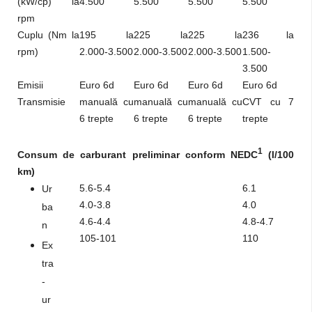
(kW/cp) la
4.500
5.500
5.500
5.500
rpm
Cuplu (Nm la
195 la
225 la
225 la
236 la
rpm)
2.000-3.500
2.000-3.500
2.000-3.500
1.500-
3.500
Emisii
Euro 6d
Euro 6d
Euro 6d
Euro 6d
Transmisie
manuală cu
manuală cu
manuală cu
CVT cu 7
6 trepte
6 trepte
6 trepte
trepte
1
Consum de carburant preliminar conform NEDC
(l/100
km)
5.6-5.4
6.1
Ur
4.0-3.8
4.0
ba
4.6-4.4
4.8-4.7
n
105-101
110
Ex
tra
-
ur