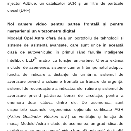
injector AdBlue, un catalizator SCR și un filtru de particule
diesel (DPF).
Noi camere video pentru partea frontală și pentru
marșarier și un vitezometru digital
Modelul Opel Astra oferă deja un portofoliu de tehnologii și
sisteme de asistență avansate, care sunt unice în această
clasă de autovehicule: în primul rând farurile inteligente
®
IntelliLux LED
matrix cu funcție anti-orbire. Oferta extinsă
include, de asemenea, sisteme cum ar fi tempomatul adaptiv,
funcția de indicare a distanței de urmărire, sistemul de
avertizare privind o coliziune frontală cu frânare de urgență,
sistemul de recunoaștere a indicatoarelor rutiere și sistemul de
avertizare privind părăsirea benzii de circulație, pentru a
enumera doar câteva dintre ele. De asemenea, sunt
disponibile scaunele ergonomice opționale certificate AGR
(
Aktion Gesünder Rücken e.V.
) cu ventilație și funcție de
masaj. Modelul Astra include, de asemenea, un grad ridicat de
digitalizare, cu noua cameră video frontală opțională de înaltă