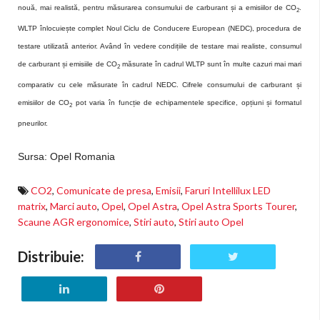
nouă, mai realistă, pentru măsurarea consumului de carburant și a emisiilor de CO
.
2
WLTP înlocuiește complet Noul Ciclu de Conducere European (NEDC), procedura de
testare utilizată anterior. Având în vedere condițiile de testare mai realiste, consumul
de carburant și emisiile de CO
măsurate în cadrul WLTP sunt în multe cazuri mai mari
2
comparativ cu cele măsurate în cadrul NEDC. Cifrele consumului de carburant și
emisiilor de CO
pot varia în funcție de echipamentele specifice, opțiuni și formatul
2
pneurilor.
Sursa: Opel Romania
CO2
,
Comunicate de presa
,
Emisii
,
Faruri Intellilux LED
matrix
,
Marci auto
,
Opel
,
Opel Astra
,
Opel Astra Sports Tourer
,
Scaune AGR ergonomice
,
Stiri auto
,
Stiri auto Opel
Distribuie: