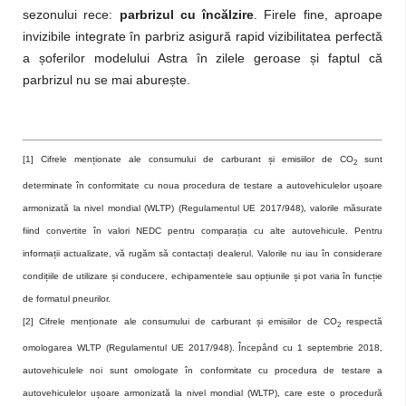
sezonului rece:
parbrizul cu încălzire
. Firele fine, aproape
invizibile integrate în parbriz asigură rapid vizibilitatea perfectă
a șoferilor modelului Astra în zilele geroase și faptul că
parbrizul nu se mai aburește.
[1]
Cifrele menționate ale consumului de carburant și emisiilor de CO
sunt
2
determinate în conformitate cu noua procedura de testare a autovehiculelor ușoare
armonizată la nivel mondial (WLTP) (Regulamentul UE 2017/948), valorile măsurate
fiind convertite în valori NEDC pentru comparația cu alte autovehicule. Pentru
informații actualizate, vă rugăm să contactați dealerul. Valorile nu iau în considerare
condițiile de utilizare și conducere, echipamentele sau opțiunile și pot varia în funcție
de formatul pneurilor.
[2]
Cifrele menționate ale consumului de carburant și emisiilor de CO
respectă
2
omologarea WLTP (Regulamentul UE 2017/948). Începând cu 1 septembrie 2018,
autovehiculele noi sunt omologate în conformitate cu procedura de testare a
autovehiculelor ușoare armonizată la nivel mondial (WLTP), care este o procedură