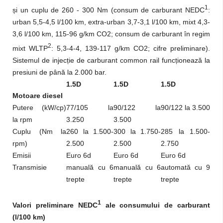
1
și un cuplu de 260 - 300 Nm (consum de carburant NEDC
:
urban 5,5-4,5 l/100 km, extra-urban 3,7-3,1 l/100 km, mixt 4,3-
3,6 l/100 km, 115-96 g/km CO2; consum de carburant în regim
2
mixt WLTP
: 5,3-4-4, 139-117 g/km CO2; cifre preliminare).
Sistemul de injecție de carburant common rail funcționează la
presiuni de până la 2.000 bar.
1.5D
1.5D
1.5D
Motoare diesel
Putere (kW/cp)
77/105 la
90/122 la
90/122 la 3.500
la rpm
3.250
3.500
Cuplu (Nm la
260 la 1.500-
300 la 1.750-
285 la 1.500-
rpm)
2.500
2.500
2.750
Emisii
Euro 6d
Euro 6d
Euro 6d
Transmisie
manuală cu 6
manuală cu 6
automată cu 9
trepte
trepte
trepte
1
Valori preliminare NEDC
ale consumului de carburant
(l/100 km)