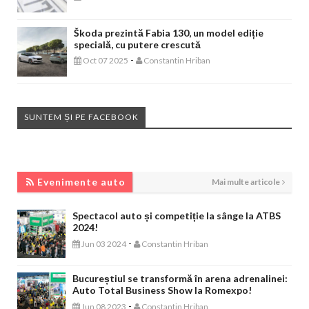
Škoda prezintă Fabia 130, un model ediție
specială, cu putere crescută
-
Oct 07 2025
Constantin Hriban
SUNTEM ȘI PE FACEBOOK
EVENIMENTE AUTO
Evenimente auto
Mai multe articole
Spectacol auto și competiție la sânge la ATBS
2024!
-
Jun 03 2024
Constantin Hriban
Bucureștiul se transformă în arena adrenalinei:
Auto Total Business Show la Romexpo!
-
Jun 08 2023
Constantin Hriban