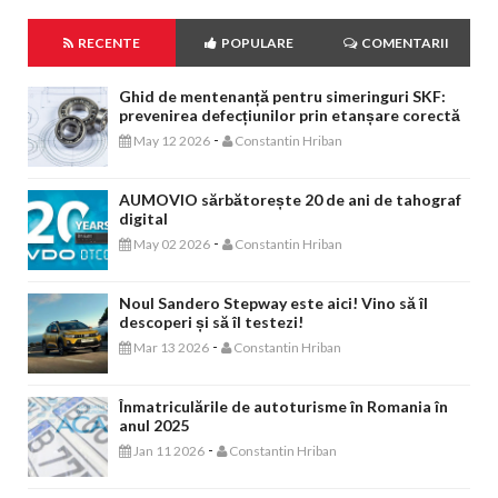
RECENTE
POPULARE
COMENTARII
Ghid de mentenanță pentru simeringuri SKF:
prevenirea defecțiunilor prin etanșare corectă
-
May 12 2026
Constantin Hriban
AUMOVIO sărbătorește 20 de ani de tahograf
digital
-
May 02 2026
Constantin Hriban
Noul Sandero Stepway este aici! Vino să îl
descoperi și să îl testezi!
-
Mar 13 2026
Constantin Hriban
Înmatriculările de autoturisme în Romania în
anul 2025
-
Jan 11 2026
Constantin Hriban