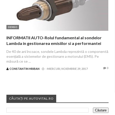
DENSO
INFORMATII AUTO-Rolul fundamental al sondelor
Lambda in gestionarea emisiilor si a performantei
motorului
De 40 de ani încoace, sondele Lambda reprezintă o componentă
esențială a sistemelor de gestionare a motorului (EMS). Pe
măsură ce se ...
0
CONSTANTIN HRIBAN
-
MIERCURI, NOIEMBRIE 29, 2017
CĂUTAȚI PE AUTOVITAL.RO