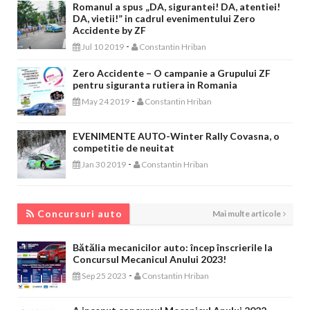
Romanul a spus „DA, sigurantei! DA, atentiei!
DA, vietii!” in cadrul evenimentului Zero
Accidente by ZF
-
Jul 10 2019
Constantin Hriban
Zero Accidente – O campanie a Grupului ZF
pentru siguranta rutiera in Romania
-
May 24 2019
Constantin Hriban
EVENIMENTE AUTO-Winter Rally Covasna, o
competitie de neuitat
-
Jan 30 2019
Constantin Hriban
CONCURSURI AUTO
Concursuri auto
Mai multe articole
Bătălia mecanicilor auto: încep înscrierile la
Concursul Mecanicul Anului 2023!
-
Sep 25 2023
Constantin Hriban