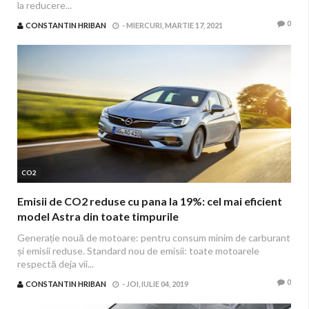
la reducere...
0
CONSTANTIN HRIBAN
-
MIERCURI, MARTIE 17, 2021
CO2
Emisii de CO2 reduse cu pana la 19%: cel mai eficient
model Astra din toate timpurile
Generație nouă de motoare: pentru consum minim de carburant
și emisii reduse. Standard nou de emisii: toate motoarele
respectă deja vii...
0
CONSTANTIN HRIBAN
-
JOI, IULIE 04, 2019