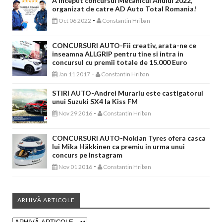
A inceput concursul Mecanicul Anului 2022,
organizat de catre AD Auto Total Romania!
-
Oct 06 2022
Constantin Hriban
CONCURSURI AUTO-Fii creativ, arata-ne ce
inseamna ALLGRIP pentru tine si intra in
concursul cu premii totale de 15.000 Euro
-
Jan 11 2017
Constantin Hriban
STIRI AUTO-Andrei Murariu este castigatorul
unui Suzuki SX4 la Kiss FM
-
Nov 29 2016
Constantin Hriban
CONCURSURI AUTO-Nokian Tyres ofera casca
lui Mika Häkkinen ca premiu in urma unui
concurs pe Instagram
-
Nov 01 2016
Constantin Hriban
ARHIVĂ ARTICOLE