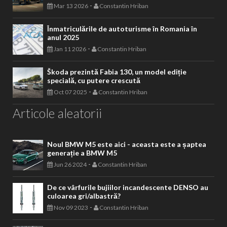
-
Mar 13 2026
Constantin Hriban
Înmatriculările de autoturisme în Romania în
anul 2025
-
Jan 11 2026
Constantin Hriban
Škoda prezintă Fabia 130, un model ediție
specială, cu putere crescută
-
Oct 07 2025
Constantin Hriban
Articole aleatorii
Noul BMW M5 este aici - aceasta este a șaptea
generație a BMW M5
-
Jun 26 2024
Constantin Hriban
De ce vârfurile bujiilor incandescente DENSO au
culoarea gri/albastră?
-
Nov 09 2023
Constantin Hriban