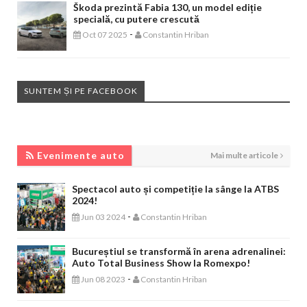
Škoda prezintă Fabia 130, un model ediție
specială, cu putere crescută
-
Oct 07 2025
Constantin Hriban
SUNTEM ȘI PE FACEBOOK
EVENIMENTE AUTO
Evenimente auto
Mai multe articole
Spectacol auto și competiție la sânge la ATBS
2024!
-
Jun 03 2024
Constantin Hriban
Bucureștiul se transformă în arena adrenalinei:
Auto Total Business Show la Romexpo!
-
Jun 08 2023
Constantin Hriban