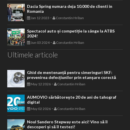
Dacia Spring numara deja 10.000 de clienti in
Romania
-
Jan 12 2023
Constantin Hriban
Spectacol auto și competiție la sânge la ATBS
2024!
-
Jun 03 2024
Constantin Hriban
Ultimele articole
Ghid de mentenanță pentru simeringuri SKF:
prevenirea defecțiunilor prin etanșare corectă
-
May 12 2026
Constantin Hriban
AUMOVIO sărbătorește 20 de ani de tahograf
digital
-
May 02 2026
Constantin Hriban
Noul Sandero Stepway este aici! Vino să îl
descoperi și să îl testezi!