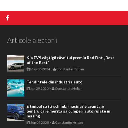
Articole aleatorii
Kia EV9 câștigă râvnitul premiu Red Dot „Best
of the Best”
-
May 08 2024
Constantin Hriban
Tendintele din industria auto
-
Jan 29 2020
Constantin Hriban
E timpul sa iti schimbi masina? 5 avantaje
pentru care merita sa cumperi auto rulate in
leasing
-
Sep 09 2020
Constantin Hriban