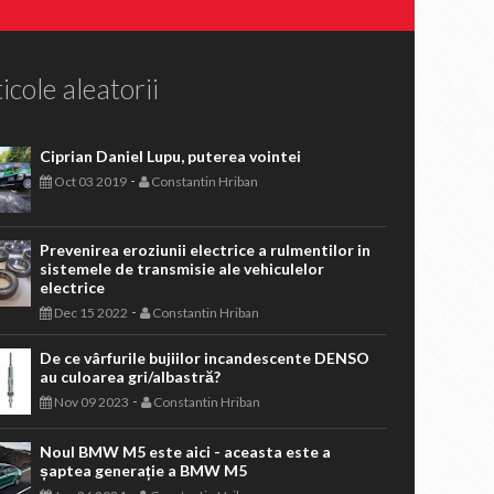
icole aleatorii
Ciprian Daniel Lupu, puterea vointei
-
Oct 03 2019
Constantin Hriban
Prevenirea eroziunii electrice a rulmentilor in
sistemele de transmisie ale vehiculelor
electrice
-
Dec 15 2022
Constantin Hriban
De ce vârfurile bujiilor incandescente DENSO
au culoarea gri/albastră?
-
Nov 09 2023
Constantin Hriban
Noul BMW M5 este aici - aceasta este a
șaptea generație a BMW M5