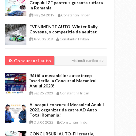
Grupului ZF pentru siguranta rutiera
in Romania
-
May 24 2019
Constantin Hriban
EVENIMENTE AUTO-Winter Rally
Covasna, o competitie de neuitat
-
Jan 30 2019
Constantin Hriban
CONCURSURI AUTO
Concursuri auto
Mai multe articole
Bătălia mecanicilor auto: încep
înscrierile la Concursul Mecanicul
Anului 2023!
-
Sep 25 2023
Constantin Hriban
A inceput concursul Mecanicul Anului
2022, organizat de catre AD Auto
Total Romania!
-
Oct 06 2022
Constantin Hriban
CONCURSURI AUTO-Fii creativ,