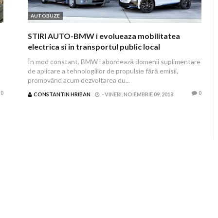
AUTOBUZE
STIRI AUTO-BMW i evolueaza mobilitatea
electrica si in transportul public local
În mod constant, BMW i abordează domenii suplimentare
de aplicare a tehnologiilor de propulsie fără emisii,
promovând acum dezvoltarea du...
0
0
CONSTANTIN HRIBAN
-
VINERI, NOIEMBRIE 09, 2018