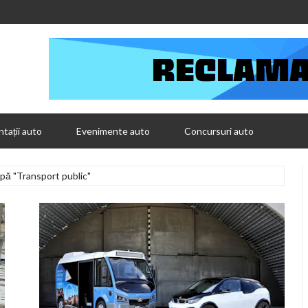
tații auto
Evenimente auto
Concursuri auto
upă "Transport public"