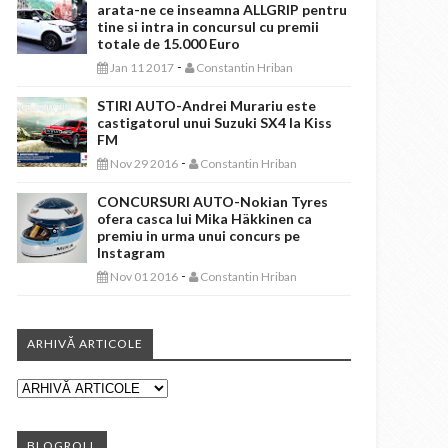
arata-ne ce inseamna ALLGRIP pentru
tine si intra in concursul cu premii
totale de 15.000 Euro
-
Jan 11 2017
Constantin Hriban
STIRI AUTO-Andrei Murariu este
castigatorul unui Suzuki SX4 la Kiss
FM
-
Nov 29 2016
Constantin Hriban
CONCURSURI AUTO-Nokian Tyres
ofera casca lui Mika Häkkinen ca
premiu in urma unui concurs pe
Instagram
-
Nov 01 2016
Constantin Hriban
ARHIVĂ ARTICOLE
BLOGROLL