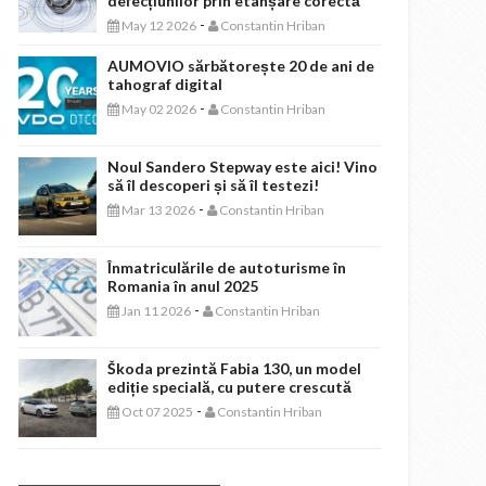
defecțiunilor prin etanșare corectă
-
May 12 2026
Constantin Hriban
AUMOVIO sărbătorește 20 de ani de
tahograf digital
-
May 02 2026
Constantin Hriban
Noul Sandero Stepway este aici! Vino
să îl descoperi și să îl testezi!
-
Mar 13 2026
Constantin Hriban
Înmatriculările de autoturisme în
Romania în anul 2025
-
Jan 11 2026
Constantin Hriban
Škoda prezintă Fabia 130, un model
ediție specială, cu putere crescută
-
Oct 07 2025
Constantin Hriban