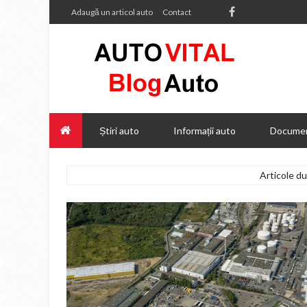
Adaugă un articol auto
Contact
Știri auto
Informații auto
Documen
Articole d