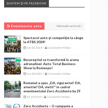
SUNTEM ȘI PE FACEBOOK
EVENIMENTE AUTO
Evenimente auto
Mai multe articole
Spectacol auto și competiție la sânge
la ATBS 2024!
-
Jun 03 2024
Constantin Hriban
Bucureștiul se transformă în arena
adrenalinei: Auto Total Business
Show la Romexpo!
-
Jun 08 2023
Constantin Hriban
Romanul a spus „DA, sigurantei! DA,
atentiei! DA, vietii!” in cadrul
evenimentului Zero Accidente by ZF
-
Jul 10 2019
Constantin Hriban
Zero Accidente – O campanie a