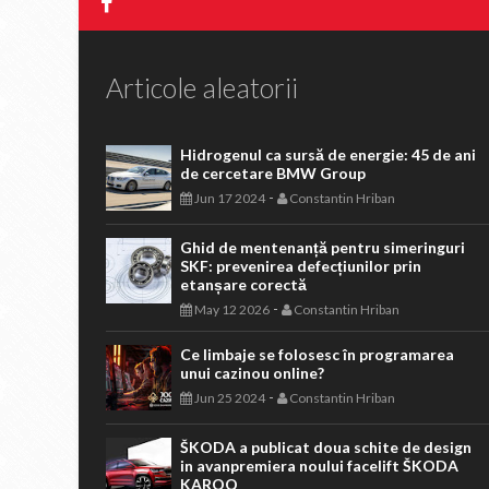
Articole aleatorii
Hidrogenul ca sursă de energie: 45 de ani
de cercetare BMW Group
-
Jun 17 2024
Constantin Hriban
Ghid de mentenanță pentru simeringuri
SKF: prevenirea defecțiunilor prin
etanșare corectă
-
May 12 2026
Constantin Hriban
Ce limbaje se folosesc în programarea
unui cazinou online?
-
Jun 25 2024
Constantin Hriban
ŠKODA a publicat doua schite de design
in avanpremiera noului facelift ŠKODA
KAROQ