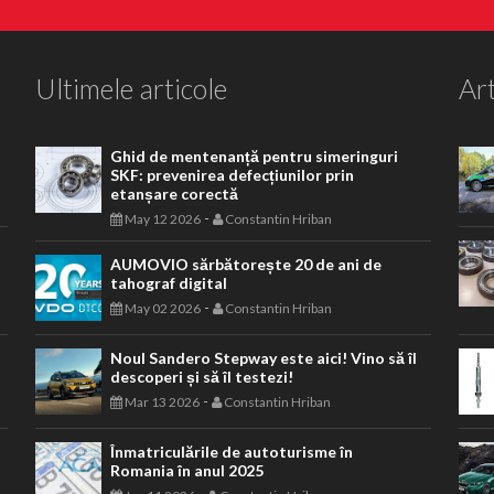
Ultimele articole
Art
Ghid de mentenanță pentru simeringuri
SKF: prevenirea defecțiunilor prin
etanșare corectă
-
May 12 2026
Constantin Hriban
AUMOVIO sărbătorește 20 de ani de
tahograf digital
-
May 02 2026
Constantin Hriban
Noul Sandero Stepway este aici! Vino să îl
descoperi și să îl testezi!
-
Mar 13 2026
Constantin Hriban
Înmatriculările de autoturisme în
Romania în anul 2025