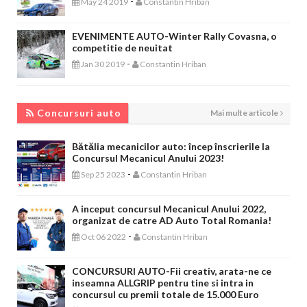
-
May 24 2019
Constantin Hriban
EVENIMENTE AUTO-Winter Rally Covasna, o
competitie de neuitat
-
Jan 30 2019
Constantin Hriban
CONCURSURI AUTO
Concursuri auto
Mai multe articole
Bătălia mecanicilor auto: încep înscrierile la
Concursul Mecanicul Anului 2023!
-
Sep 25 2023
Constantin Hriban
A inceput concursul Mecanicul Anului 2022,
organizat de catre AD Auto Total Romania!
-
Oct 06 2022
Constantin Hriban
CONCURSURI AUTO-Fii creativ, arata-ne ce
inseamna ALLGRIP pentru tine si intra in
concursul cu premii totale de 15.000 Euro