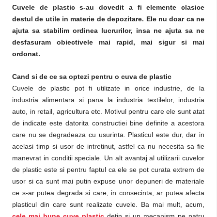
Cuvele de plastic s-au dovedit a fi elemente clasice
destul de utile in materie de depozitare. Ele nu doar ca ne
ajuta sa stabilim ordinea lucrurilor, insa ne ajuta sa ne
desfasuram obiectivele mai rapid, mai sigur si mai
ordonat.
Cand si de ce sa optezi pentru o cuva de plastic
Cuvele de plastic pot fi utilizate in orice industrie, de la
industria alimentara si pana la industria textilelor, industria
auto, in retail, agricultura etc. Motivul pentru care ele sunt atat
de indicate este datorita constructiei bine definite a acestora
care nu se degradeaza cu usurinta. Plasticul este dur, dar in
acelasi timp si usor de intretinut, astfel ca nu necesita sa fie
manevrat in conditii speciale. Un alt avantaj al utilizarii cuvelor
de plastic este si pentru faptul ca ele se pot curata extrem de
usor si ca sunt mai putin expuse unor depuneri de materiale
ce s-ar putea degrada si care, in consecinta, ar putea afecta
plasticul din care sunt realizate cuvele. Ba mai mult, acum,
cele mai bune cuve plastic
detin si un mecanism pe patru