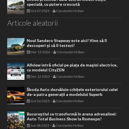
specială, cu putere crescută
-
Oct 07 2025
Constantin Hriban
Articole aleatorii
Noul Sandero Stepway este aici! Vino să îl
descoperi și să îl testezi!
-
Mar 13 2026
Constantin Hriban
Allview intră oficial pe piața de mașini electrice,
cu modelul CityZEN
-
Dec 12 2023
Constantin Hriban
Škoda Auto dezvăluie schițele exteriorului celei
de-a patra generații a modelului Superb
-
Oct 26 2023
Constantin Hriban
Bucureștiul se transformă în arena adrenalinei:
Auto Total Business Show la Romexpo!
-
Jun 08 2023
Constantin Hriban