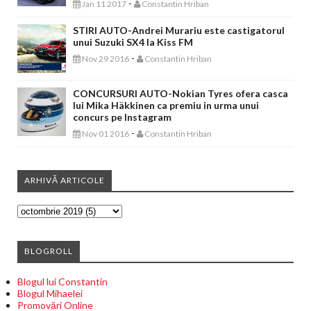
-
Jan 11 2017
Constantin Hriban
STIRI AUTO-Andrei Murariu este castigatorul
unui Suzuki SX4 la Kiss FM
-
Nov 29 2016
Constantin Hriban
CONCURSURI AUTO-Nokian Tyres ofera casca
lui Mika Häkkinen ca premiu in urma unui
concurs pe Instagram
-
Nov 01 2016
Constantin Hriban
ARHIVĂ ARTICOLE
BLOGROLL
Blogul lui Constantin
Blogul Mihaelei
Promovări Online