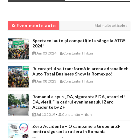
EVENIMENTE AUTO
Evenimente auto
Mai multe articole
Spectacol auto și competiție la sânge la ATBS
2024!
-
Jun 03 2024
Constantin Hriban
Bucureștiul se transformă în arena adrenalinei:
Auto Total Business Show la Romexpo!
-
Jun 08 2023
Constantin Hriban
Romanul a spus „DA, sigurantei! DA, atentiei!
DA, vietii!” in cadrul evenimentului Zero
Accidente by ZF
-
Jul 10 2019
Constantin Hriban
Zero Accidente – O campanie a Grupului ZF
pentru siguranta rutiera in Romania