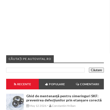
CĂUTAȚI PE AUTOVITAL.RO
RECENTE
POPULARE
COMENTARII
Ghid de mentenanță pentru simeringuri SKF:
prevenirea defecțiunilor prin etanșare corectă
-
May 12 2026
Constantin Hriban