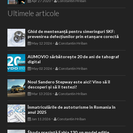
-
Apr 27 2020
Constantin Hriban
Ultimele articole
Ghid de mentenanță pentru simeringuri SKF:
prevenirea defecțiunilor prin etanșare corectă
-
May 12 2026
Constantin Hriban
AUMOVIO sărbătorește 20 de ani de tahograf
digital
-
May 02 2026
Constantin Hriban
Noul Sandero Stepway este aici! Vino să îl
descoperi și să îl testezi!
-
Mar 13 2026
Constantin Hriban
Înmatriculările de autoturisme în Romania în
anul 2025
-
Jan 11 2026
Constantin Hriban
Škoda prezintă Fabia 130, un model ediție