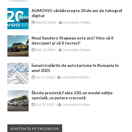
AUMOVIO sărbătorește 20 de ani de tahograf
digital
-
May 02 2026
Constantin Hriban
Noul Sandero Stepway este aici! Vino să îl
descoperi și să îl testezi!
-
Mar 13 2026
Constantin Hriban
Înmatriculările de autoturisme în Romania în
anul 2025
-
Jan 11 2026
Constantin Hriban
Škoda prezintă Fabia 130, un model ediție
specială, cu putere crescută
-
Oct 07 2025
Constantin Hriban
SUNTEM ȘI PE FACEBOOK