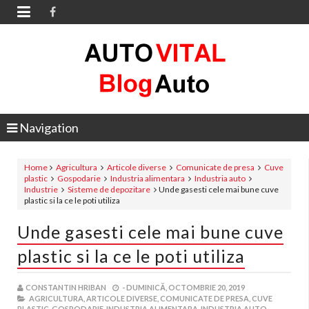

Navigation
Home
Agricultura
Articole diverse
Comunicate de presa
Cuve
plastic
Gospodarie
Industria alimentara
Industria auto
Industrie
Sisteme de depozitare
Unde gasesti cele mai bune cuve
plastic si la ce le poti utiliza
Unde gasesti cele mai bune cuve
plastic si la ce le poti utiliza
CONSTANTIN HRIBAN
-
DUMINICĂ, OCTOMBRIE 20, 2019
AGRICULTURA,
ARTICOLE DIVERSE,
COMUNICATE DE PRESA,
CUVE
PLASTIC,
GOSPODARIE,
INDUSTRIA ALIMENTARA,
INDUSTRIA AUTO,