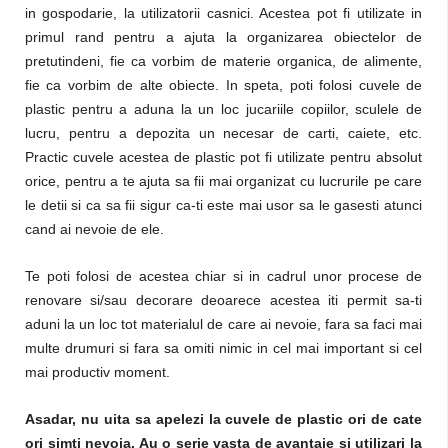
in gospodarie, la utilizatorii casnici. Acestea pot fi utilizate in
primul rand pentru a ajuta la organizarea obiectelor de
pretutindeni, fie ca vorbim de materie organica, de alimente,
fie ca vorbim de alte obiecte. In speta, poti folosi cuvele de
plastic pentru a aduna la un loc jucariile copiilor, sculele de
lucru, pentru a depozita un necesar de carti, caiete, etc.
Practic cuvele acestea de plastic pot fi utilizate pentru absolut
orice, pentru a te ajuta sa fii mai organizat cu lucrurile pe care
le detii si ca sa fii sigur ca-ti este mai usor sa le gasesti atunci
cand ai nevoie de ele.
Te poti folosi de acestea chiar si in cadrul unor procese de
renovare si/sau decorare deoarece acestea iti permit sa-ti
aduni la un loc tot materialul de care ai nevoie, fara sa faci mai
multe drumuri si fara sa omiti nimic in cel mai important si cel
mai productiv moment.
Asadar, nu uita sa apelezi la cuvele de plastic ori de cate
ori simti nevoia. Au o serie vasta de avantaje si utilizari la