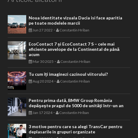
Noua identitate vizuala Dacia isi face aparitia
pe toate modelele marcii
-
Jun 27 2022
Constantin Hriban
EcoContact 7 și EcoContact 7 S – cele mai
eficiente anvelope de la Continental de până
acum
-
Mar 30 2025
Constantin Hriban
Tu cum îți imaginezi cazinoul viitorului?
-
Aug 20 2024
Constantin Hriban
Pentru prima dată, BMW Group România
depăşeşte pragul de 5000 de unităţi într-un an
-
Jan 17 2024
Constantin Hriban
3 motive pentru care sa alegi TransCar pentru
deplasarile in grupuri organizate