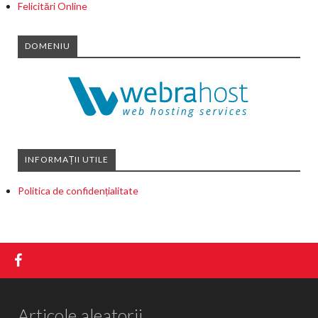
Felicitări Online
DOMENIU
INFORMAȚII UTILE
Politica de confidențialitate
Articole aleatorii