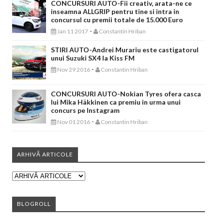
CONCURSURI AUTO-Fii creativ, arata-ne ce
inseamna ALLGRIP pentru tine si intra in
concursul cu premii totale de 15.000 Euro
-
Jan 11 2017
Constantin Hriban
STIRI AUTO-Andrei Murariu este castigatorul
unui Suzuki SX4 la Kiss FM
-
Nov 29 2016
Constantin Hriban
CONCURSURI AUTO-Nokian Tyres ofera casca
lui Mika Häkkinen ca premiu in urma unui
concurs pe Instagram
-
Nov 01 2016
Constantin Hriban
ARHIVĂ ARTICOLE
BLOGROLL