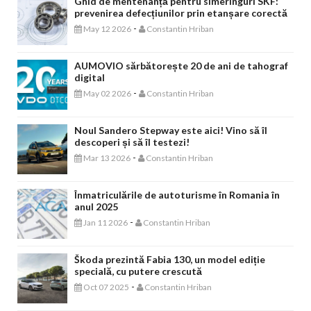
Ghid de mentenanță pentru simeringuri SKF:
prevenirea defecțiunilor prin etanșare corectă
-
May 12 2026
Constantin Hriban
AUMOVIO sărbătorește 20 de ani de tahograf
digital
-
May 02 2026
Constantin Hriban
Noul Sandero Stepway este aici! Vino să îl
descoperi și să îl testezi!
-
Mar 13 2026
Constantin Hriban
Înmatriculările de autoturisme în Romania în
anul 2025
-
Jan 11 2026
Constantin Hriban
Škoda prezintă Fabia 130, un model ediție
specială, cu putere crescută
-
Oct 07 2025
Constantin Hriban