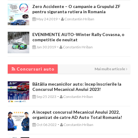
Zero Accidente – O campanie a Grupului ZF
pentru siguranta rutiera in Romania
-
May 24 2019
Constantin Hriban
EVENIMENTE AUTO-Winter Rally Covasna, o
competitie de neuitat
-
Jan 30 2019
Constantin Hriban
CONCURSURI AUTO
Concursuri auto
Mai multe articole
Bătălia mecanicilor auto: încep înscrierile la
Concursul Mecanicul Anului 2023!
-
Sep 25 2023
Constantin Hriban
A inceput concursul Mecanicul Anului 2022,
organizat de catre AD Auto Total Romania!
-
Oct 06 2022
Constantin Hriban