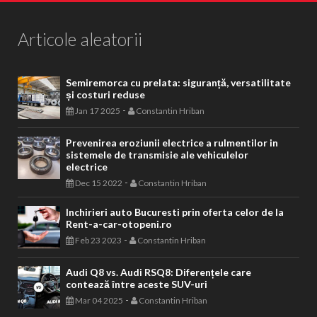
Articole aleatorii
Semiremorca cu prelata: siguranță, versatilitate
și costuri reduse
-
Jan 17 2025
Constantin Hriban
Prevenirea eroziunii electrice a rulmentilor in
sistemele de transmisie ale vehiculelor
electrice
-
Dec 15 2022
Constantin Hriban
Inchirieri auto Bucuresti prin oferta celor de la
Rent-a-car-otopeni.ro
-
Feb 23 2023
Constantin Hriban
Audi Q8 vs. Audi RSQ8: Diferențele care
contează între aceste SUV-uri
-
Mar 04 2025
Constantin Hriban