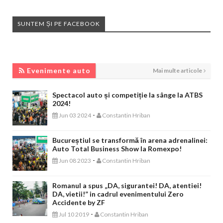
SUNTEM ȘI PE FACEBOOK
EVENIMENTE AUTO
Evenimente auto
Mai multe articole
Spectacol auto și competiție la sânge la ATBS
2024!
-
Jun 03 2024
Constantin Hriban
Bucureștiul se transformă în arena adrenalinei:
Auto Total Business Show la Romexpo!
-
Jun 08 2023
Constantin Hriban
Romanul a spus „DA, sigurantei! DA, atentiei!
DA, vietii!” in cadrul evenimentului Zero
Accidente by ZF
-
Jul 10 2019
Constantin Hriban