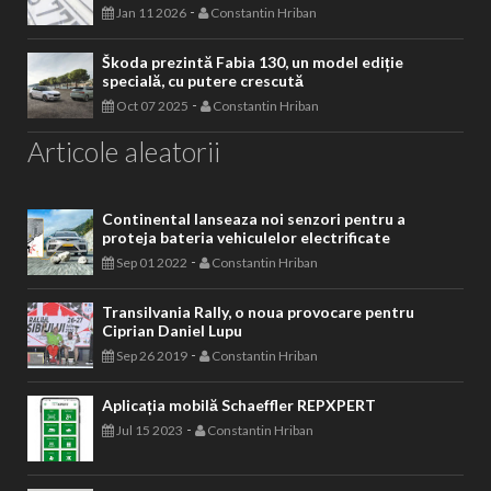
-
Jan 11 2026
Constantin Hriban
Škoda prezintă Fabia 130, un model ediție
specială, cu putere crescută
-
Oct 07 2025
Constantin Hriban
Articole aleatorii
Continental lanseaza noi senzori pentru a
proteja bateria vehiculelor electrificate
-
Sep 01 2022
Constantin Hriban
Transilvania Rally, o noua provocare pentru
Ciprian Daniel Lupu
-
Sep 26 2019
Constantin Hriban
Aplicația mobilă Schaeffler REPXPERT
-
Jul 15 2023
Constantin Hriban