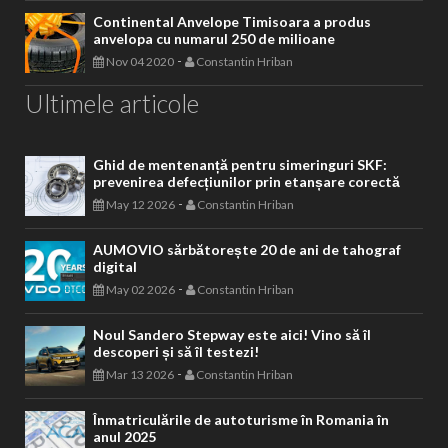
Continental Anvelope Timisoara a produs
anvelopa cu numarul 250 de milioane
-
Nov 04 2020
Constantin Hriban
Ultimele articole
Ghid de mentenanță pentru simeringuri SKF:
prevenirea defecțiunilor prin etanșare corectă
-
May 12 2026
Constantin Hriban
AUMOVIO sărbătorește 20 de ani de tahograf
digital
-
May 02 2026
Constantin Hriban
Noul Sandero Stepway este aici! Vino să îl
descoperi și să îl testezi!
-
Mar 13 2026
Constantin Hriban
Înmatriculările de autoturisme în Romania în
anul 2025