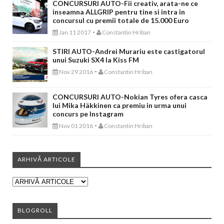
CONCURSURI AUTO-Fii creativ, arata-ne ce
inseamna ALLGRIP pentru tine si intra in
concursul cu premii totale de 15.000 Euro
-
Jan 11 2017
Constantin Hriban
STIRI AUTO-Andrei Murariu este castigatorul
unui Suzuki SX4 la Kiss FM
-
Nov 29 2016
Constantin Hriban
CONCURSURI AUTO-Nokian Tyres ofera casca
lui Mika Häkkinen ca premiu in urma unui
concurs pe Instagram
-
Nov 01 2016
Constantin Hriban
ARHIVĂ ARTICOLE
BLOGROLL