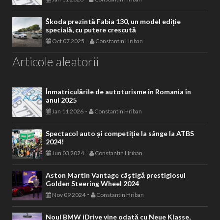
Škoda prezintă Fabia 130, un model ediție
specială, cu putere crescută
-
Oct 07 2025
Constantin Hriban
Articole aleatorii
Înmatriculările de autoturisme în Romania în
anul 2025
-
Jan 11 2026
Constantin Hriban
Spectacol auto și competiție la sânge la ATBS
2024!
-
Jun 03 2024
Constantin Hriban
Aston Martin Vantage câștigă prestigiosul
Golden Steering Wheel 2024
-
Nov 09 2024
Constantin Hriban
Noul BMW iDrive vine odată cu Neue Klasse,