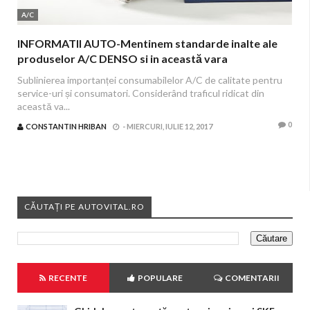
A/C
INFORMATII AUTO-Mentinem standarde inalte ale
produselor A/C DENSO si in această vara
Sublinierea importanței consumabilelor A/C de calitate pentru
service-uri și consumatori. Considerând traficul ridicat din
această va...
0
CONSTANTIN HRIBAN
-
MIERCURI, IULIE 12, 2017
CĂUTAȚI PE AUTOVITAL.RO
RECENTE
POPULARE
COMENTARII