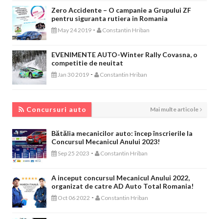
Zero Accidente – O campanie a Grupului ZF
pentru siguranta rutiera in Romania
-
May 24 2019
Constantin Hriban
EVENIMENTE AUTO-Winter Rally Covasna, o
competitie de neuitat
-
Jan 30 2019
Constantin Hriban
CONCURSURI AUTO
Concursuri auto
Mai multe articole
Bătălia mecanicilor auto: încep înscrierile la
Concursul Mecanicul Anului 2023!
-
Sep 25 2023
Constantin Hriban
A inceput concursul Mecanicul Anului 2022,
organizat de catre AD Auto Total Romania!
-
Oct 06 2022
Constantin Hriban