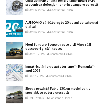
Ghid de mentenanță pentru simeringuri SKF:
prevenirea defecțiunilor prin etanșare corectă
-
May 12 2026
Constantin Hriban
AUMOVIO sărbătorește 20 de ani de tahograf
digital
-
May 02 2026
Constantin Hriban
Noul Sandero Stepway este aici! Vino să îl
descoperi și să îl testezi!
-
Mar 13 2026
Constantin Hriban
Înmatriculările de autoturisme în Romania în
anul 2025
-
Jan 11 2026
Constantin Hriban
Škoda prezintă Fabia 130, un model ediție
specială, cu putere crescută
-
Oct 07 2025
Constantin Hriban