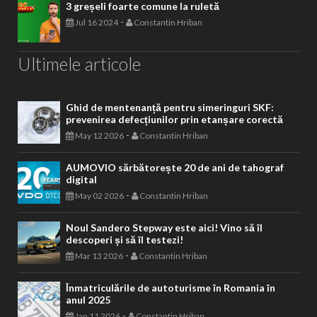
3 greșeli foarte comune la ruletă
-
Jul 16 2024
Constantin Hriban
Ultimele articole
Ghid de mentenanță pentru simeringuri SKF:
prevenirea defecțiunilor prin etanșare corectă
-
May 12 2026
Constantin Hriban
AUMOVIO sărbătorește 20 de ani de tahograf
digital
-
May 02 2026
Constantin Hriban
Noul Sandero Stepway este aici! Vino să îl
descoperi și să îl testezi!
-
Mar 13 2026
Constantin Hriban
Înmatriculările de autoturisme în Romania în
anul 2025
-
Jan 11 2026
Constantin Hriban