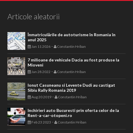
Articole aleatorii
Înmatriculările de autoturisme în Romania în
anul 2025
-
Jan 11 2026
Constantin Hriban
7 milioane de vehicule Dacia au fost produse la
Mioveni
-
Jan 28 2022
Constantin Hriban
Ionut Casuneanu si Levente Dudi au castigat
Sibiu Rally Romania 2019
-
Aug 20 2019
Constantin Hriban
Inchirieri auto Bucuresti prin oferta celor de la
Rent-a-car-otopeni.ro
-
Feb 23 2023
Constantin Hriban