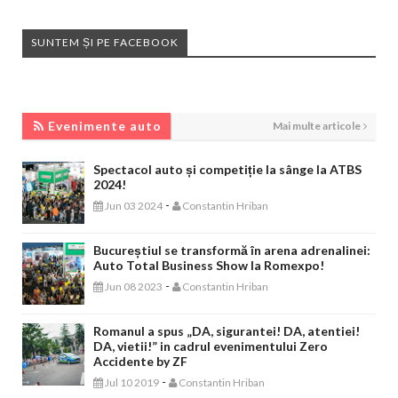
SUNTEM ȘI PE FACEBOOK
EVENIMENTE AUTO
Evenimente auto
Mai multe articole
Spectacol auto și competiție la sânge la ATBS
2024!
-
Jun 03 2024
Constantin Hriban
Bucureștiul se transformă în arena adrenalinei:
Auto Total Business Show la Romexpo!
-
Jun 08 2023
Constantin Hriban
Romanul a spus „DA, sigurantei! DA, atentiei!
DA, vietii!” in cadrul evenimentului Zero
Accidente by ZF
-
Jul 10 2019
Constantin Hriban