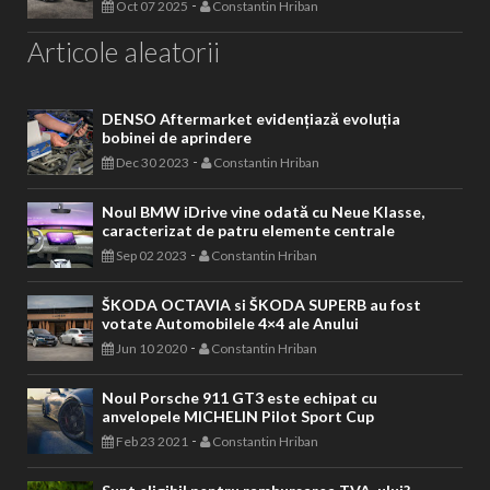
-
Oct 07 2025
Constantin Hriban
Articole aleatorii
DENSO Aftermarket evidențiază evoluția
bobinei de aprindere
-
Dec 30 2023
Constantin Hriban
Noul BMW iDrive vine odată cu Neue Klasse,
caracterizat de patru elemente centrale
-
Sep 02 2023
Constantin Hriban
ŠKODA OCTAVIA si ŠKODA SUPERB au fost
votate Automobilele 4×4 ale Anului
-
Jun 10 2020
Constantin Hriban
Noul Porsche 911 GT3 este echipat cu
anvelopele MICHELIN Pilot Sport Cup
-
Feb 23 2021
Constantin Hriban