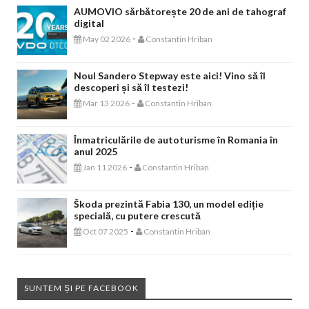
AUMOVIO sărbătorește 20 de ani de tahograf
digital
-
May 02 2026
Constantin Hriban
Noul Sandero Stepway este aici! Vino să îl
descoperi și să îl testezi!
-
Mar 13 2026
Constantin Hriban
Înmatriculările de autoturisme în Romania în
anul 2025
-
Jan 11 2026
Constantin Hriban
Škoda prezintă Fabia 130, un model ediție
specială, cu putere crescută
-
Oct 07 2025
Constantin Hriban
SUNTEM ȘI PE FACEBOOK