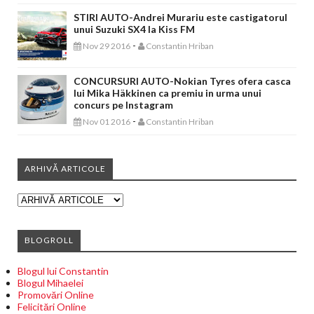
STIRI AUTO-Andrei Murariu este castigatorul
unui Suzuki SX4 la Kiss FM
-
Nov 29 2016
Constantin Hriban
CONCURSURI AUTO-Nokian Tyres ofera casca
lui Mika Häkkinen ca premiu in urma unui
concurs pe Instagram
-
Nov 01 2016
Constantin Hriban
ARHIVĂ ARTICOLE
BLOGROLL
Blogul lui Constantin
Blogul Mihaelei
Promovări Online
Felicitări Online