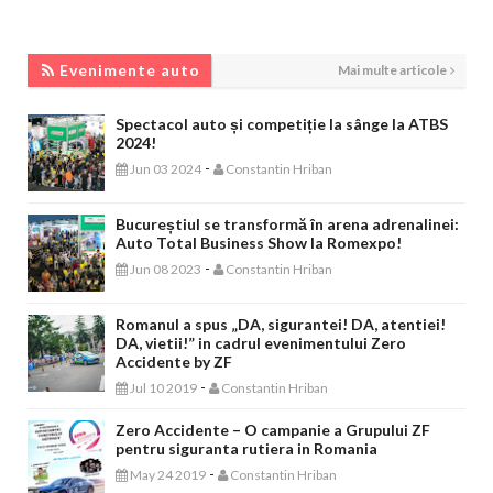
EVENIMENTE AUTO
Evenimente auto
Mai multe articole
Spectacol auto și competiție la sânge la ATBS
2024!
-
Jun 03 2024
Constantin Hriban
Bucureștiul se transformă în arena adrenalinei:
Auto Total Business Show la Romexpo!
-
Jun 08 2023
Constantin Hriban
Romanul a spus „DA, sigurantei! DA, atentiei!
DA, vietii!” in cadrul evenimentului Zero
Accidente by ZF
-
Jul 10 2019
Constantin Hriban
Zero Accidente – O campanie a Grupului ZF
pentru siguranta rutiera in Romania
-
May 24 2019
Constantin Hriban