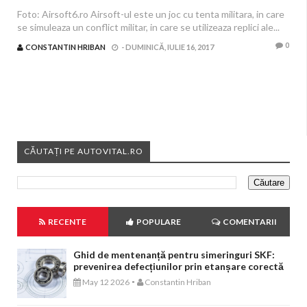
Foto: Airsoft6.ro Airsoft-ul este un joc cu tenta militara, in care
se simuleaza un conflict militar, in care se utilizeaza replici ale...
0
CONSTANTIN HRIBAN
-
DUMINICĂ, IULIE 16, 2017
CĂUTAȚI PE AUTOVITAL.RO
RECENTE
POPULARE
COMENTARII
Ghid de mentenanță pentru simeringuri SKF:
prevenirea defecțiunilor prin etanșare corectă
-
May 12 2026
Constantin Hriban