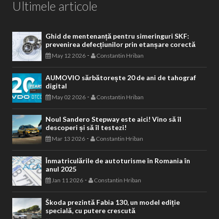
Ultimele articole
Ghid de mentenanță pentru simeringuri SKF:
prevenirea defecțiunilor prin etanșare corectă
-
May 12 2026
Constantin Hriban
AUMOVIO sărbătorește 20 de ani de tahograf
digital
-
May 02 2026
Constantin Hriban
Noul Sandero Stepway este aici! Vino să îl
descoperi și să îl testezi!
-
Mar 13 2026
Constantin Hriban
Înmatriculările de autoturisme în Romania în
anul 2025
-
Jan 11 2026
Constantin Hriban
Škoda prezintă Fabia 130, un model ediție
specială, cu putere crescută