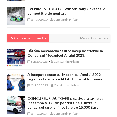
EVENIMENTE AUTO-Winter Rally Covasna, o
competitie de neuitat
-
Jan 30 2019
Constantin Hriban
CONCURSURI AUTO
Concursuri auto
Mai multe articole
Bătălia mecanicilor auto: încep înscrierile la
Concursul Mecanicul Anului 2023!
-
Sep 25 2023
Constantin Hriban
A inceput concursul Mecanicul Anului 2022,
organizat de catre AD Auto Total Romania!
-
Oct 06 2022
Constantin Hriban
CONCURSURI AUTO-Fii creativ, arata-ne ce
inseamna ALLGRIP pentru tine si intra in
concursul cu premii totale de 15.000 Euro
-
Jan 11 2017
Constantin Hriban