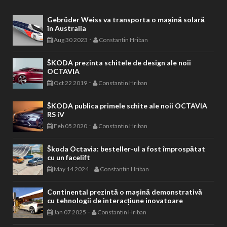
Gebrüder Weiss va transporta o mașină solară
în Australia
-
Aug 30 2023
Constantin Hriban
ŠKODA prezinta schitele de design ale noii
OCTAVIA
-
Oct 22 2019
Constantin Hriban
ŠKODA publica primele schite ale noii OCTAVIA
RS iV
-
Feb 05 2020
Constantin Hriban
Škoda Octavia: besteller-ul a fost împrospătat
cu un facelift
-
May 14 2024
Constantin Hriban
Continental prezintă o mașină demonstrativă
cu tehnologii de interacțiune inovatoare
-
Jan 07 2025
Constantin Hriban