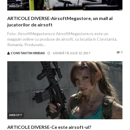
AIRSOFT
ARTICOLE DIVERSE-AirsoftMegastore, un mall al
jucatorilor de airsoft
Foto: AirsoftMegastore.ro AirsoftMegastore.ro este un
magazin online cu produse de airsoft, cu locatia in Constanta,
Romania. Produsele...
0
CONSTANTIN HRIBAN
-
SÂMBĂTĂ, IULIE 22, 2017
AIRSOFT
ARTICOLE DIVERSE-Ce este airsoft-ul?