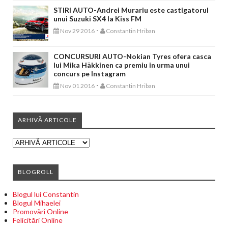
STIRI AUTO-Andrei Murariu este castigatorul
unui Suzuki SX4 la Kiss FM
-
Nov 29 2016
Constantin Hriban
CONCURSURI AUTO-Nokian Tyres ofera casca
lui Mika Häkkinen ca premiu in urma unui
concurs pe Instagram
-
Nov 01 2016
Constantin Hriban
ARHIVĂ ARTICOLE
BLOGROLL
Blogul lui Constantin
Blogul Mihaelei
Promovări Online
Felicitări Online