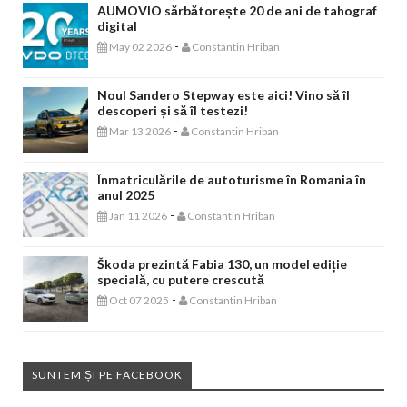
AUMOVIO sărbătorește 20 de ani de tahograf
digital
-
May 02 2026
Constantin Hriban
Noul Sandero Stepway este aici! Vino să îl
descoperi și să îl testezi!
-
Mar 13 2026
Constantin Hriban
Înmatriculările de autoturisme în Romania în
anul 2025
-
Jan 11 2026
Constantin Hriban
Škoda prezintă Fabia 130, un model ediție
specială, cu putere crescută
-
Oct 07 2025
Constantin Hriban
SUNTEM ȘI PE FACEBOOK