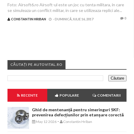
Foto: Airsoft6.ro Airsoft-ul este un joc cu tenta militara, in care
se simuleaza un conflict militar, in care se utilizeaza replici ale...
0
CONSTANTIN HRIBAN
-
DUMINICĂ, IULIE 16, 2017
CĂUTAȚI PE AUTOVITAL.RO
RECENTE
POPULARE
COMENTARII
Ghid de mentenanță pentru simeringuri SKF:
prevenirea defecțiunilor prin etanșare corectă
-
May 12 2026
Constantin Hriban