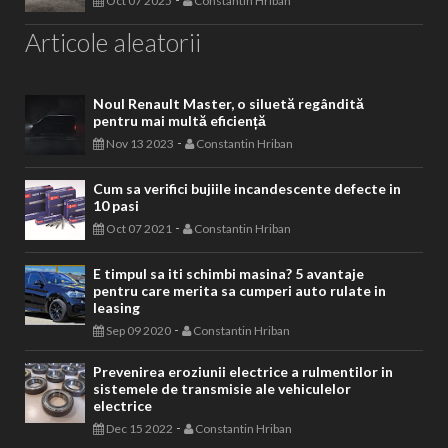
Oct 07 2025
Constantin Hriban
Articole aleatorii
Noul Renault Master, o siluetă regândită
pentru mai multă eficiență
-
Nov 13 2023
Constantin Hriban
Cum sa verifici bujiile incandescente defecte in
10 pasi
-
Oct 07 2021
Constantin Hriban
E timpul sa iti schimbi masina? 5 avantaje
pentru care merita sa cumperi auto rulate in
leasing
-
Sep 09 2020
Constantin Hriban
Prevenirea eroziunii electrice a rulmentilor in
sistemele de transmisie ale vehiculelor
electrice
-
Dec 15 2022
Constantin Hriban