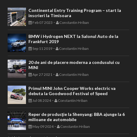
Continental Entry Training Program – start la
inscrieri la Timisoara
-
Feb 07 2023
Constantin Hriban
BMW i Hydrogen NEXT la Salonul Auto de la
Frankfurt 2019
-
Sep 11 2019
Constantin Hriban
20 de ani de placere moderna a condusului cu
MINI
-
Apr 27 2021
Constantin Hriban
Primul MINI John Cooper Works electric va
debuta la Goodwood Festival of Speed
-
Jul 08 2024
Constantin Hriban
Reper de producţie la Shenyang: BBA ajunge la 6
milioane de automobile
-
May 09 2024
Constantin Hriban