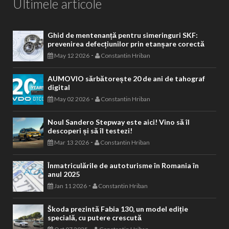
Ultimele articole
Ghid de mentenanță pentru simeringuri SKF:
prevenirea defecțiunilor prin etanșare corectă
-
May 12 2026
Constantin Hriban
AUMOVIO sărbătorește 20 de ani de tahograf
digital
-
May 02 2026
Constantin Hriban
Noul Sandero Stepway este aici! Vino să îl
descoperi și să îl testezi!
-
Mar 13 2026
Constantin Hriban
Înmatriculările de autoturisme în Romania în
anul 2025
-
Jan 11 2026
Constantin Hriban
Škoda prezintă Fabia 130, un model ediție
specială, cu putere crescută
-