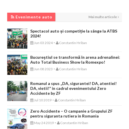
EVENIMENTE AUTO
Evenimente auto
Mai multe articole
Spectacol auto și competiție la sânge la ATBS
2024!
-
Jun 03 2024
Constantin Hriban
Bucureștiul se transformă în arena adrenalinei:
Auto Total Business Show la Romexpo!
-
Jun 08 2023
Constantin Hriban
Romanul a spus „DA, sigurantei! DA, atentiei!
DA, vietii!” in cadrul evenimentului Zero
Accidente by ZF
-
Jul 10 2019
Constantin Hriban
Zero Accidente – O campanie a Grupului ZF
pentru siguranta rutiera in Romania
-
May 24 2019
Constantin Hriban