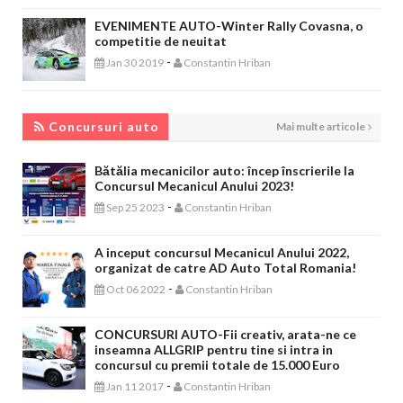
EVENIMENTE AUTO-Winter Rally Covasna, o
competitie de neuitat
-
Jan 30 2019
Constantin Hriban
CONCURSURI AUTO
Concursuri auto
Mai multe articole
Bătălia mecanicilor auto: încep înscrierile la
Concursul Mecanicul Anului 2023!
-
Sep 25 2023
Constantin Hriban
A inceput concursul Mecanicul Anului 2022,
organizat de catre AD Auto Total Romania!
-
Oct 06 2022
Constantin Hriban
CONCURSURI AUTO-Fii creativ, arata-ne ce
inseamna ALLGRIP pentru tine si intra in
concursul cu premii totale de 15.000 Euro
-
Jan 11 2017
Constantin Hriban