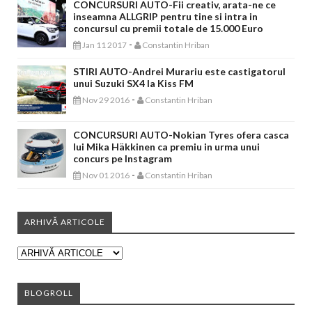
CONCURSURI AUTO-Fii creativ, arata-ne ce
inseamna ALLGRIP pentru tine si intra in
concursul cu premii totale de 15.000 Euro
-
Jan 11 2017
Constantin Hriban
STIRI AUTO-Andrei Murariu este castigatorul
unui Suzuki SX4 la Kiss FM
-
Nov 29 2016
Constantin Hriban
CONCURSURI AUTO-Nokian Tyres ofera casca
lui Mika Häkkinen ca premiu in urma unui
concurs pe Instagram
-
Nov 01 2016
Constantin Hriban
ARHIVĂ ARTICOLE
BLOGROLL