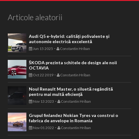
Articole aleatorii
Audi Q5 e-hybrid: calități polivalente și
autonomie electrică excelentă
-
Jun 15 2025
Constantin Hriban
ŠKODA prezinta schitele de design ale noii
OCTAVIA
-
Oct 22 2019
Constantin Hriban
Noul Renault Master, o siluetă regândită
pentru mai multă eficiență
-
Nov 13 2023
Constantin Hriban
Grupul finlandez Nokian Tyres va construi o
fabrica de anvelope in Romania
-
Nov 01 2022
Constantin Hriban