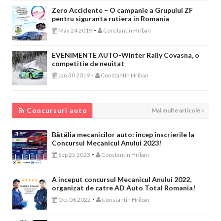
Zero Accidente – O campanie a Grupului ZF
pentru siguranta rutiera in Romania
-
May 24 2019
Constantin Hriban
EVENIMENTE AUTO-Winter Rally Covasna, o
competitie de neuitat
-
Jan 30 2019
Constantin Hriban
CONCURSURI AUTO
Concursuri auto
Mai multe articole
Bătălia mecanicilor auto: încep înscrierile la
Concursul Mecanicul Anului 2023!
-
Sep 25 2023
Constantin Hriban
A inceput concursul Mecanicul Anului 2022,
organizat de catre AD Auto Total Romania!
-
Oct 06 2022
Constantin Hriban