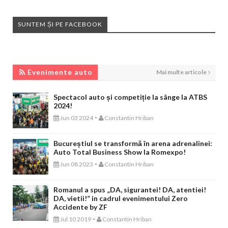
SUNTEM ȘI PE FACEBOOK
EVENIMENTE AUTO
Evenimente auto
Mai multe articole
Spectacol auto și competiție la sânge la ATBS
2024!
-
Jun 03 2024
Constantin Hriban
Bucureștiul se transformă în arena adrenalinei:
Auto Total Business Show la Romexpo!
-
Jun 08 2023
Constantin Hriban
Romanul a spus „DA, sigurantei! DA, atentiei!
DA, vietii!” in cadrul evenimentului Zero
Accidente by ZF
-
Jul 10 2019
Constantin Hriban