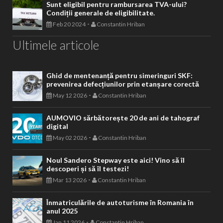
Sunt eligibil pentru rambursarea TVA-ului?
Condiții generale de eligibilitate.
-
Feb 20 2024
Constantin Hriban
Ultimele articole
Ghid de mentenanță pentru simeringuri SKF:
prevenirea defecțiunilor prin etanșare corectă
-
May 12 2026
Constantin Hriban
AUMOVIO sărbătorește 20 de ani de tahograf
digital
-
May 02 2026
Constantin Hriban
Noul Sandero Stepway este aici! Vino să îl
descoperi și să îl testezi!
-
Mar 13 2026
Constantin Hriban
Înmatriculările de autoturisme în Romania în
anul 2025
-
Jan 11 2026
Constantin Hriban