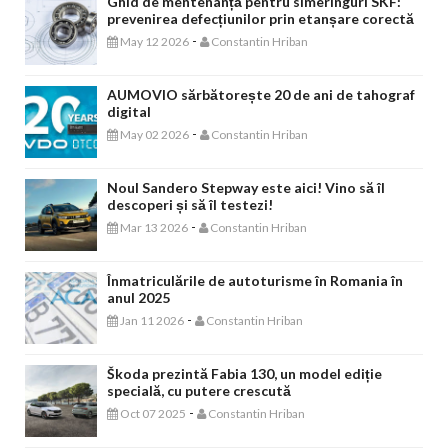
Ghid de mentenanță pentru simeringuri SKF:
prevenirea defecțiunilor prin etanșare corectă
-
May 12 2026
Constantin Hriban
AUMOVIO sărbătorește 20 de ani de tahograf
digital
-
May 02 2026
Constantin Hriban
Noul Sandero Stepway este aici! Vino să îl
descoperi și să îl testezi!
-
Mar 13 2026
Constantin Hriban
Înmatriculările de autoturisme în Romania în
anul 2025
-
Jan 11 2026
Constantin Hriban
Škoda prezintă Fabia 130, un model ediție
specială, cu putere crescută
-
Oct 07 2025
Constantin Hriban