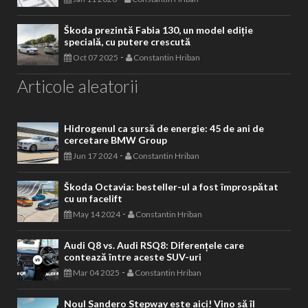
Škoda prezintă Fabia 130, un model ediție
specială, cu putere crescută
-
Oct 07 2025
Constantin Hriban
Articole aleatorii
Hidrogenul ca sursă de energie: 45 de ani de
cercetare BMW Group
-
Jun 17 2024
Constantin Hriban
Škoda Octavia: besteller-ul a fost împrospătat
cu un facelift
-
May 14 2024
Constantin Hriban
Audi Q8 vs. Audi RSQ8: Diferențele care
contează între aceste SUV-uri
-
Mar 04 2025
Constantin Hriban
Noul Sandero Stepway este aici! Vino să îl