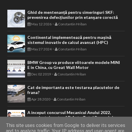
Ghid de mentenanță pentru simeringuri SKF:
prevenirea defecțiunilor prin etanșare corectă
-
May 12 2026
Constantin Hriban
Continental implementează pentru mașină
sistemul inovativ de calcul avansat (HPC)
-
May 27 2024
Constantin Hriban
BMW Group va produce viitoarele modele MINI
E in China, cu Great Wall Motor
-
Dec 02 2019
Constantin Hriban
Cat de importanta este testarea placutelor de
frana?
-
Apr 28 2020
Constantin Hriban
A inceput concursul Mecanicul Anului 2022,
organizat de catre AD Auto Total Romania!
-
Oct 06 2022
Constantin Hriban
This site uses cookies from Google to deliver its services
and to analyze traffic. Your IP address and user-agent are