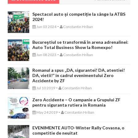
Spectacol auto și competiție la sânge la ATBS
2024!
-
Jun 03 2024
Constantin Hriban
Bucureștiul se transformă în arena adrenalinei:
Auto Total Business Show la Romexpo!
-
Jun 08 2023
Constantin Hriban
Romanul a spus „DA, sigurantei! DA, atentiei!
DA, vietii!” in cadrul evenimentului Zero
Accidente by ZF
-
Jul 10 2019
Constantin Hriban
Zero Accidente – O campanie a Grupului ZF
pentru siguranta rutiera in Romania
-
May 24 2019
Constantin Hriban
EVENIMENTE AUTO-Winter Rally Covasna, o
competitie de neuitat