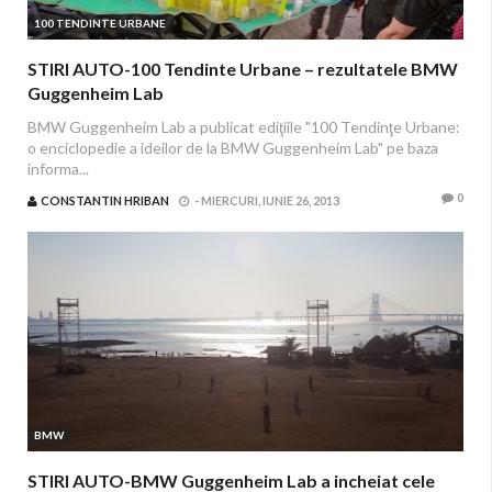
100 TENDINTE URBANE
STIRI AUTO-100 Tendinte Urbane – rezultatele BMW
Guggenheim Lab
BMW Guggenheim Lab a publicat ediţiile "100 Tendinţe Urbane:
o enciclopedie a ideilor de la BMW Guggenheim Lab" pe baza
informa...
0
CONSTANTIN HRIBAN
-
MIERCURI, IUNIE 26, 2013
BMW
STIRI AUTO-BMW Guggenheim Lab a incheiat cele