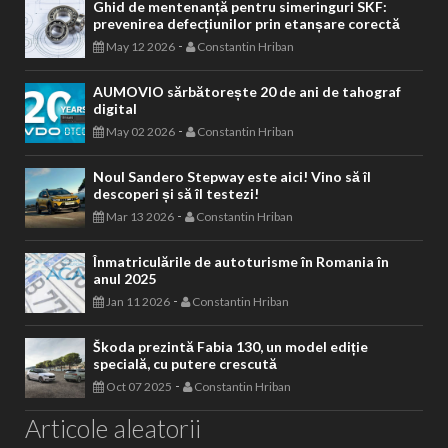
Ghid de mentenanță pentru simeringuri SKF:
prevenirea defecțiunilor prin etanșare corectă
-
May 12 2026
Constantin Hriban
AUMOVIO sărbătorește 20 de ani de tahograf
digital
-
May 02 2026
Constantin Hriban
Noul Sandero Stepway este aici! Vino să îl
descoperi și să îl testezi!
-
Mar 13 2026
Constantin Hriban
Înmatriculările de autoturisme în Romania în
anul 2025
-
Jan 11 2026
Constantin Hriban
Škoda prezintă Fabia 130, un model ediție
specială, cu putere crescută
-
Oct 07 2025
Constantin Hriban
Articole aleatorii