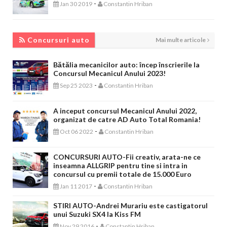
-
Jan 30 2019
Constantin Hriban
CONCURSURI AUTO
Concursuri auto
Mai multe articole
Bătălia mecanicilor auto: încep înscrierile la
Concursul Mecanicul Anului 2023!
-
Sep 25 2023
Constantin Hriban
A inceput concursul Mecanicul Anului 2022,
organizat de catre AD Auto Total Romania!
-
Oct 06 2022
Constantin Hriban
CONCURSURI AUTO-Fii creativ, arata-ne ce
inseamna ALLGRIP pentru tine si intra in
concursul cu premii totale de 15.000 Euro
-
Jan 11 2017
Constantin Hriban
STIRI AUTO-Andrei Murariu este castigatorul
unui Suzuki SX4 la Kiss FM
-
Nov 29 2016
Constantin Hriban