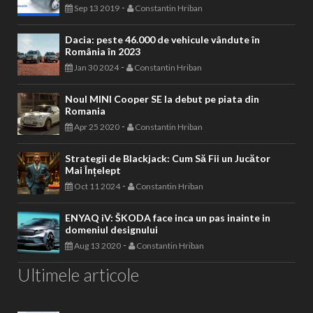
-
Sep 13 2019
Constantin Hriban
Dacia: peste 46.000 de vehicule vândute în
România în 2023
-
Jan 30 2024
Constantin Hriban
Noul MINI Cooper SE la debut pe piata din
Romania
-
Apr 25 2020
Constantin Hriban
Strategii de Blackjack: Cum Să Fii un Jucător
Mai Înțelept
-
Oct 11 2024
Constantin Hriban
ENYAQ iV: ŠKODA face inca un pas inainte in
domeniul designului
-
Aug 13 2020
Constantin Hriban
Ultimele articole