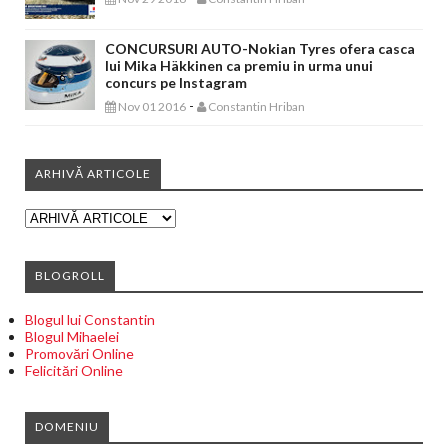
CONCURSURI AUTO-Nokian Tyres ofera casca
lui Mika Häkkinen ca premiu in urma unui
concurs pe Instagram
-
Nov 01 2016
Constantin Hriban
ARHIVĂ ARTICOLE
BLOGROLL
Blogul lui Constantin
Blogul Mihaelei
Promovări Online
Felicitări Online
DOMENIU