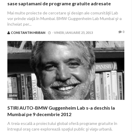
sase saptamani de programe gratuite adresate
spatiului public si privat din Mumbai
Mai multe proiecte de cercetare şi design ale comunităţii Lab
vor prinde viaţă în Mumbai. BMW Guggenheim Lab Mumbai şi-a
încheiat per...
0
CONSTANTIN HRIBAN
-
VINERI, IANUARIE 25, 2013
BMW
STIRI AUTO-BMW Guggenheim Lab s-a deschis la
Mumbai pe 9 decembrie 2012
A treia escală a proiectului global oferă programe gratuite în
întregul oraş care explorează spaţiul public şi viaţa urbană.