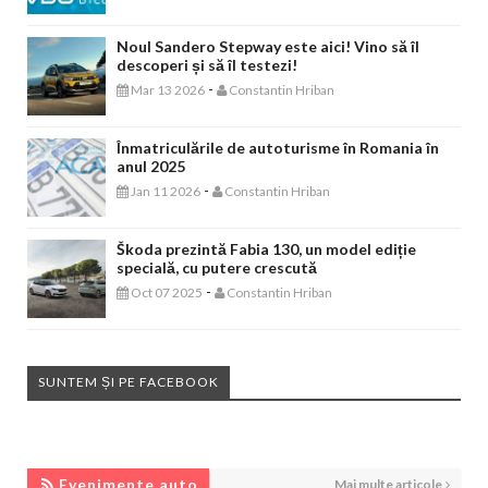
Noul Sandero Stepway este aici! Vino să îl
descoperi și să îl testezi!
-
Mar 13 2026
Constantin Hriban
Înmatriculările de autoturisme în Romania în
anul 2025
-
Jan 11 2026
Constantin Hriban
Škoda prezintă Fabia 130, un model ediție
specială, cu putere crescută
-
Oct 07 2025
Constantin Hriban
SUNTEM ȘI PE FACEBOOK
EVENIMENTE AUTO
Evenimente auto
Mai multe articole