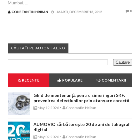
Mumbai. ...
0
CONSTANTIN HRIBAN
-
MARȚI, DECEMBRIE 18, 2012
CĂUTAȚI PE AUTOVITAL.RO
RECENTE
POPULARE
COMENTARII
Ghid de mentenanță pentru simeringuri SKF:
prevenirea defecțiunilor prin etanșare corectă
-
May 12 2026
Constantin Hriban
AUMOVIO sărbătorește 20 de ani de tahograf
digital
-
May 02 2026
Constantin Hriban