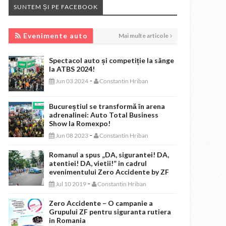
SUNTEM ȘI PE FACEBOOK
EVENIMENTE AUTO
Evenimente auto
Mai multe articole
Spectacol auto și competiție la sânge
la ATBS 2024!
-
Jun 03 2024
Constantin Hriban
Bucureștiul se transformă în arena
adrenalinei: Auto Total Business
Show la Romexpo!
-
Jun 08 2023
Constantin Hriban
Romanul a spus „DA, sigurantei! DA,
atentiei! DA, vietii!” in cadrul
evenimentului Zero Accidente by ZF
-
Jul 10 2019
Constantin Hriban
Zero Accidente – O campanie a
Grupului ZF pentru siguranta rutiera
in Romania