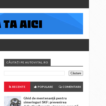
CĂUTAȚI PE AUTOVITAL.RO
RECENTE
POPULARE
COMENTARII
Ghid de mentenanță pentru
simeringuri SKF: prevenirea