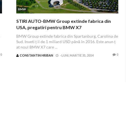
BMW
STIRI AUTO-BMW Group extinde fabrica din
USA, pregatiri pentru BMW X7
a
BMW Group extinde fabrica din Spartanburg, Carolina de
Sud. Inveti ț ii de 1 miliard USD până în 2016. Este anun ț
at noul BMW X7 care ...
0
0
CONSTANTIN HRIBAN
-
LUNI, MARTIE 31, 2014