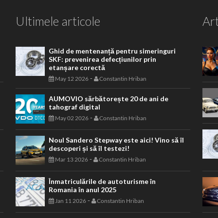
Ultimele articole
Art
Ghid de mentenanță pentru simeringuri
SKF: prevenirea defecțiunilor prin
etanșare corectă
-
May 12 2026
Constantin Hriban
AUMOVIO sărbătorește 20 de ani de
tahograf digital
-
May 02 2026
Constantin Hriban
Noul Sandero Stepway este aici! Vino să îl
descoperi și să îl testezi!
-
Mar 13 2026
Constantin Hriban
Înmatriculările de autoturisme în
Romania în anul 2025
-
Jan 11 2026
Constantin Hriban