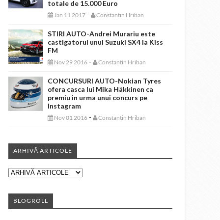
totale de 15.000 Euro
-
Jan 11 2017
Constantin Hriban
STIRI AUTO-Andrei Murariu este
castigatorul unui Suzuki SX4 la Kiss
FM
-
Nov 29 2016
Constantin Hriban
CONCURSURI AUTO-Nokian Tyres
ofera casca lui Mika Häkkinen ca
premiu in urma unui concurs pe
Instagram
-
Nov 01 2016
Constantin Hriban
ARHIVĂ ARTICOLE
BLOGROLL