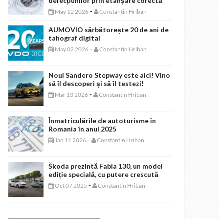
defecțiunilor prin etanșare corectă
-
May 12 2026
Constantin Hriban
AUMOVIO sărbătorește 20 de ani de
tahograf digital
-
May 02 2026
Constantin Hriban
Noul Sandero Stepway este aici! Vino
să îl descoperi și să îl testezi!
-
Mar 13 2026
Constantin Hriban
Înmatriculările de autoturisme în
Romania în anul 2025
-
Jan 11 2026
Constantin Hriban
Škoda prezintă Fabia 130, un model
ediție specială, cu putere crescută
-
Oct 07 2025
Constantin Hriban