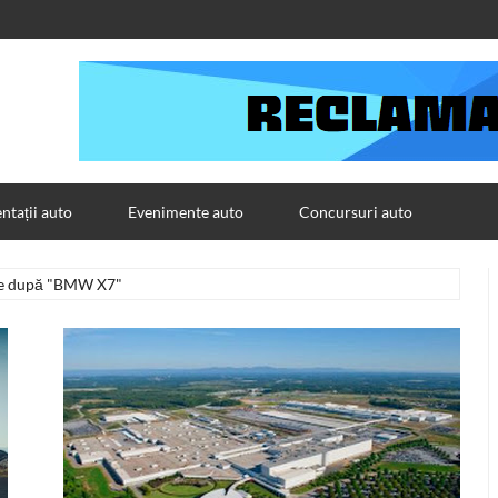
tații auto
Evenimente auto
Concursuri auto
le după "BMW X7"