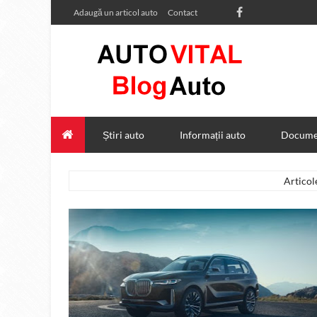
Adaugă un articol auto
Contact
Știri auto
Informații auto
Documen
Artico