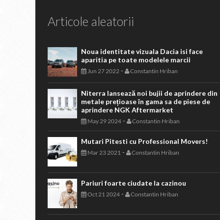
Articole aleatorii
Noua identitate vizuala Dacia isi face
aparitia pe toate modelele marcii
-
Jun 27 2022
Constantin Hriban
Niterra lansează noi bujii de aprindere din
metale prețioase în gama sa de piese de
aprindere NGK Aftermarket
-
May 29 2024
Constantin Hriban
Mutari Pitesti cu Professional Movers!
-
Mar 23 2021
Constantin Hriban
Pariuri foarte ciudate la cazinou
-
Oct 21 2024
Constantin Hriban