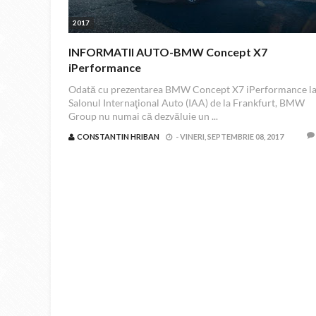
2017
INFORMATII AUTO-BMW Concept X7
iPerformance
Odată cu prezentarea BMW Concept X7 iPerformance l
Salonul Internaţional Auto (IAA) de la Frankfurt, BMW
Group nu numai că dezvăluie un ...
CONSTANTIN HRIBAN
-
VINERI, SEPTEMBRIE 08, 2017