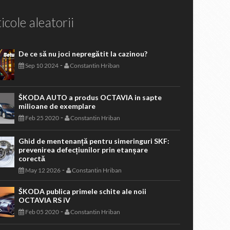
icole aleatorii
De ce să nu joci nepregătit la cazinou?
-
Sep 10 2024
Constantin Hriban
ŠKODA AUTO a produs OCTAVIA in sapte
milioane de exemplare
-
Feb 25 2020
Constantin Hriban
Ghid de mentenanță pentru simeringuri SKF:
prevenirea defecțiunilor prin etanșare
corectă
-
May 12 2026
Constantin Hriban
ŠKODA publica primele schite ale noii
OCTAVIA RS iV
-
Feb 05 2020
Constantin Hriban