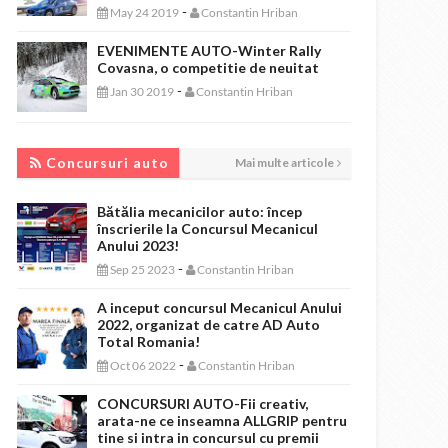
-
May 24 2019
Constantin Hriban
EVENIMENTE AUTO-Winter Rally
Covasna, o competitie de neuitat
-
Jan 30 2019
Constantin Hriban
CONCURSURI AUTO
Concursuri auto
Mai multe articole
Bătălia mecanicilor auto: încep
înscrierile la Concursul Mecanicul
Anului 2023!
-
Sep 25 2023
Constantin Hriban
A inceput concursul Mecanicul Anului
2022, organizat de catre AD Auto
Total Romania!
-
Oct 06 2022
Constantin Hriban
CONCURSURI AUTO-Fii creativ,
arata-ne ce inseamna ALLGRIP pentru
tine si intra in concursul cu premii