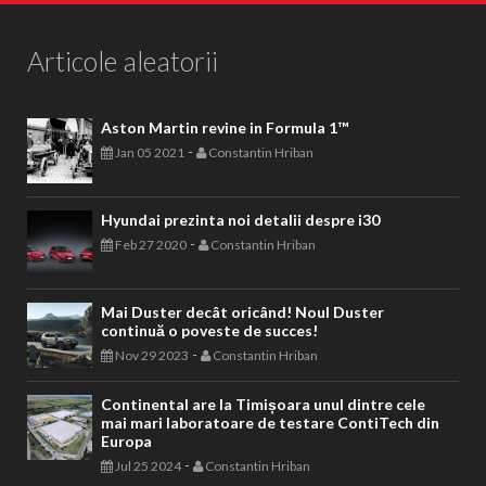
Articole aleatorii
Aston Martin revine in Formula 1™
-
Jan 05 2021
Constantin Hriban
Hyundai prezinta noi detalii despre i30
-
Feb 27 2020
Constantin Hriban
Mai Duster decât oricând! Noul Duster
continuă o poveste de succes!
-
Nov 29 2023
Constantin Hriban
Continental are la Timișoara unul dintre cele
mai mari laboratoare de testare ContiTech din
Europa
-
Jul 25 2024
Constantin Hriban