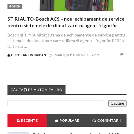
BOSCH
STIRI AUTO-Bosch ACS – noul echipament de service
pentru sistemele de climatizare cu agent frigorific
R134a
Bosch şi-a îmbunătăţit gama de echipamente de service pentru
sistemele de climatizare care utilizează agentul frigorific R134a.
Datorită ...
0
CONSTANTIN HRIBAN
-
MARȚI, SEPTEMBRIE 18, 2012
CĂUTAȚI PE AUTOVITAL.RO
RECENTE
POPULARE
COMENTARII