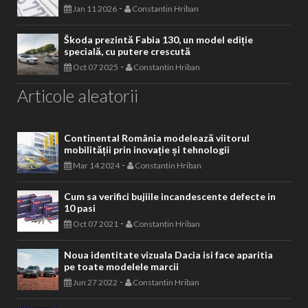
-
Jan 11 2026
Constantin Hriban
Škoda prezintă Fabia 130, un model ediție
specială, cu putere crescută
-
Oct 07 2025
Constantin Hriban
Articole aleatorii
Continental România modelează viitorul
mobilității prin inovație și tehnologii
-
Mar 14 2024
Constantin Hriban
Cum sa verifici bujiile incandescente defecte in
10 pasi
-
Oct 07 2021
Constantin Hriban
Noua identitate vizuala Dacia isi face aparitia
pe toate modelele marcii
-
Jun 27 2022
Constantin Hriban