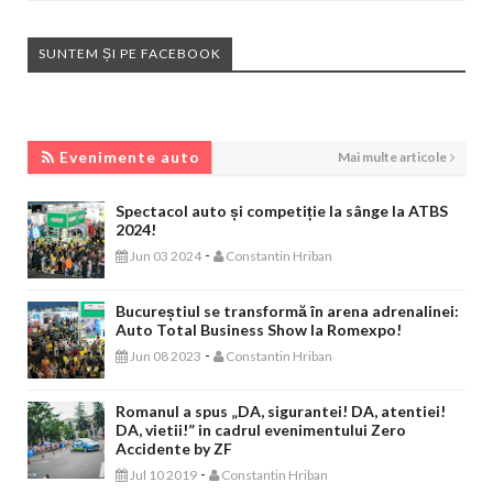
SUNTEM ȘI PE FACEBOOK
EVENIMENTE AUTO
Evenimente auto
Mai multe articole
Spectacol auto și competiție la sânge la ATBS
2024!
-
Jun 03 2024
Constantin Hriban
Bucureștiul se transformă în arena adrenalinei:
Auto Total Business Show la Romexpo!
-
Jun 08 2023
Constantin Hriban
Romanul a spus „DA, sigurantei! DA, atentiei!
DA, vietii!” in cadrul evenimentului Zero
Accidente by ZF
-
Jul 10 2019
Constantin Hriban