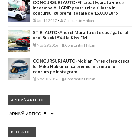
CONCURSURI AUTO-Fii creativ, arata-ne ce
inseamna ALLGRIP pentru tine si intra in
concursul cu premii totale de 15.000 Euro
-
Jan 11 2017
Constantin Hriban
STIRI AUTO-Andrei Murariu este castigatorul
unui Suzuki SX4 la Kiss FM
-
Nov 29 2016
Constantin Hriban
CONCURSURI AUTO-Nokian Tyres ofera casca
lui Mika Häkkinen ca premiu in urma unui
concurs pe Instagram
-
Nov 01 2016
Constantin Hriban
ARHIVĂ ARTICOLE
BLOGROLL