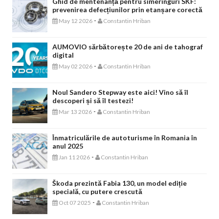
Ghid de mentenanță pentru simeringuri SKF:
prevenirea defecțiunilor prin etanșare corectă
-
May 12 2026
Constantin Hriban
AUMOVIO sărbătorește 20 de ani de tahograf
digital
-
May 02 2026
Constantin Hriban
Noul Sandero Stepway este aici! Vino să îl
descoperi și să îl testezi!
-
Mar 13 2026
Constantin Hriban
Înmatriculările de autoturisme în Romania în
anul 2025
-
Jan 11 2026
Constantin Hriban
Škoda prezintă Fabia 130, un model ediție
specială, cu putere crescută
-
Oct 07 2025
Constantin Hriban