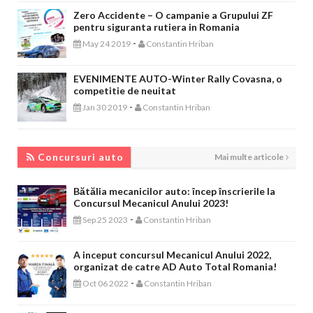
Zero Accidente – O campanie a Grupului ZF
pentru siguranta rutiera in Romania
-
May 24 2019
Constantin Hriban
EVENIMENTE AUTO-Winter Rally Covasna, o
competitie de neuitat
-
Jan 30 2019
Constantin Hriban
CONCURSURI AUTO
Concursuri auto
Mai multe articole
Bătălia mecanicilor auto: încep înscrierile la
Concursul Mecanicul Anului 2023!
-
Sep 25 2023
Constantin Hriban
A inceput concursul Mecanicul Anului 2022,
organizat de catre AD Auto Total Romania!
-
Oct 06 2022
Constantin Hriban