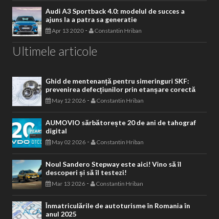
Audi A3 Sportback 4.0: modelul de succes a
ajuns la a patra sa generatie
-
Apr 13 2020
Constantin Hriban
Ultimele articole
Ghid de mentenanță pentru simeringuri SKF:
prevenirea defecțiunilor prin etanșare corectă
-
May 12 2026
Constantin Hriban
AUMOVIO sărbătorește 20 de ani de tahograf
digital
-
May 02 2026
Constantin Hriban
Noul Sandero Stepway este aici! Vino să îl
descoperi și să îl testezi!
-
Mar 13 2026
Constantin Hriban
Înmatriculările de autoturisme în Romania în
anul 2025