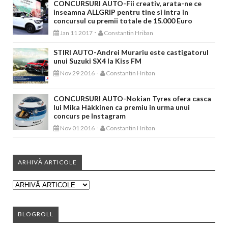
CONCURSURI AUTO-Fii creativ, arata-ne ce
inseamna ALLGRIP pentru tine si intra in
concursul cu premii totale de 15.000 Euro
-
Jan 11 2017
Constantin Hriban
STIRI AUTO-Andrei Murariu este castigatorul
unui Suzuki SX4 la Kiss FM
-
Nov 29 2016
Constantin Hriban
CONCURSURI AUTO-Nokian Tyres ofera casca
lui Mika Häkkinen ca premiu in urma unui
concurs pe Instagram
-
Nov 01 2016
Constantin Hriban
ARHIVĂ ARTICOLE
BLOGROLL