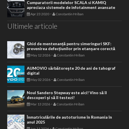
Cumparatorii modelelor SCALA si KAMIQ
apreciaza sistemele de infotainment avansate
-
Apr 23 2020
Constantin Hriban
Ultimele articole
Ghid de mentenanță pentru simeringuri SKF:
prevenirea defecțiunilor prin etanșare corectă
-
May 12 2026
Constantin Hriban
AUMOVIO sărbătorește 20 de ani de tahograf
digital
-
May 02 2026
Constantin Hriban
Noul Sandero Stepway este aici! Vino să îl
descoperi și să îl testezi!
-
Mar 13 2026
Constantin Hriban
Înmatriculările de autoturisme în Romania în
anul 2025
-
Jan 11 2026
Constantin Hriban