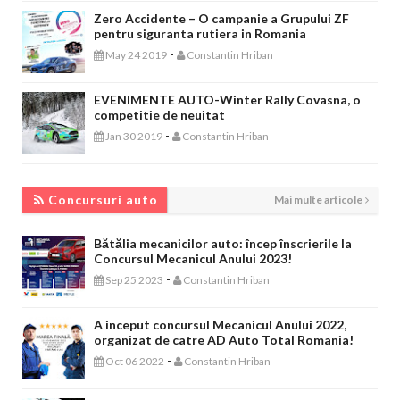
Zero Accidente – O campanie a Grupului ZF
pentru siguranta rutiera in Romania
-
May 24 2019
Constantin Hriban
EVENIMENTE AUTO-Winter Rally Covasna, o
competitie de neuitat
-
Jan 30 2019
Constantin Hriban
CONCURSURI AUTO
Concursuri auto
Mai multe articole
Bătălia mecanicilor auto: încep înscrierile la
Concursul Mecanicul Anului 2023!
-
Sep 25 2023
Constantin Hriban
A inceput concursul Mecanicul Anului 2022,
organizat de catre AD Auto Total Romania!
-
Oct 06 2022
Constantin Hriban