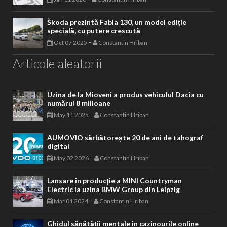
Škoda prezintă Fabia 130, un model ediție
specială, cu putere crescută
-
Oct 07 2025
Constantin Hriban
Articole aleatorii
Uzina de la Mioveni a produs vehiculul Dacia cu
numărul 8 milioane
-
May 11 2025
Constantin Hriban
AUMOVIO sărbătorește 20 de ani de tahograf
digital
-
May 02 2026
Constantin Hriban
Lansare în producţie a MINI Countryman
Electric la uzina BMW Group din Leipzig
-
Mar 01 2024
Constantin Hriban
Ghidul sănătății mentale în cazinourile online