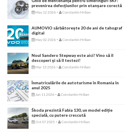
Ghid de mentenanță pentru simeringuri SKF:
prevenirea defecțiunilor prin etanșare corectă
-
May 12 2026
Constantin Hriban
AUMOVIO sărbătorește 20 de ani de tahograf
digital
-
May 02 2026
Constantin Hriban
Noul Sandero Stepway este aici! Vino să îl
descoperi și să îl testezi!
-
Mar 13 2026
Constantin Hriban
Înmatriculările de autoturisme în Romania în
anul 2025
-
Jan 11 2026
Constantin Hriban
Škoda prezintă Fabia 130, un model ediție
specială, cu putere crescută
-
Oct 07 2025
Constantin Hriban