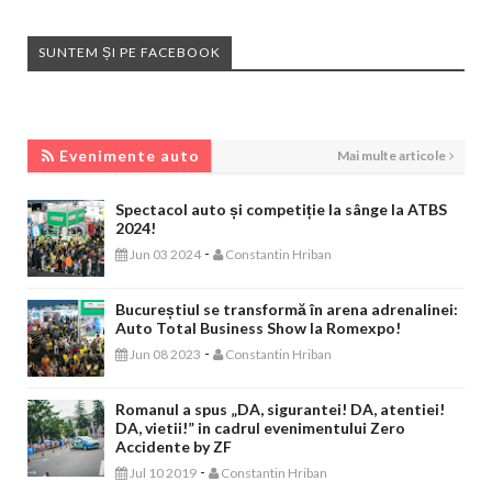
SUNTEM ȘI PE FACEBOOK
EVENIMENTE AUTO
Evenimente auto
Mai multe articole
Spectacol auto și competiție la sânge la ATBS
2024!
-
Jun 03 2024
Constantin Hriban
Bucureștiul se transformă în arena adrenalinei:
Auto Total Business Show la Romexpo!
-
Jun 08 2023
Constantin Hriban
Romanul a spus „DA, sigurantei! DA, atentiei!
DA, vietii!” in cadrul evenimentului Zero
Accidente by ZF
-
Jul 10 2019
Constantin Hriban