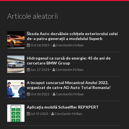
Articole aleatorii
Škoda Auto dezvăluie schițele exteriorului celei
de-a patra generații a modelului Superb
-
Oct 26 2023
Constantin Hriban
Hidrogenul ca sursă de energie: 45 de ani de
cercetare BMW Group
-
Jun 17 2024
Constantin Hriban
A inceput concursul Mecanicul Anului 2022,
organizat de catre AD Auto Total Romania!
-
Oct 06 2022
Constantin Hriban
Aplicația mobilă Schaeffler REPXPERT
-
Jul 15 2023
Constantin Hriban