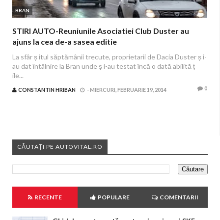
BRAN
STIRI AUTO-Reuniunile Asociatiei Club Duster au
ajuns la cea de-a sasea editie
La sfâr ș itul săptămânii trecute, proprietarii de Dacia Duster ș i-
au dat întâlnire la Bran unde ș i-au testat încă o dată abilită ț
ile...
0
CONSTANTIN HRIBAN
-
MIERCURI, FEBRUARIE 19, 2014
CĂUTAȚI PE AUTOVITAL.RO
RECENTE
POPULARE
COMENTARII