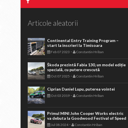
Articole aleatorii
Continental Entry Training Program –
start la inscrieri la Timisoara
-
Feb 07 2023
Constantin Hriban
Škoda prezintă Fabia 130, un model ediție
specială, cu putere crescută
-
Oct 07 2025
Constantin Hriban
Ciprian Daniel Lupu, puterea vointei
-
Oct 03 2019
Constantin Hriban
Primul MINI John Cooper Works electric
va debuta la Goodwood Festival of Speed
-
Jul 08 2024
Constantin Hriban