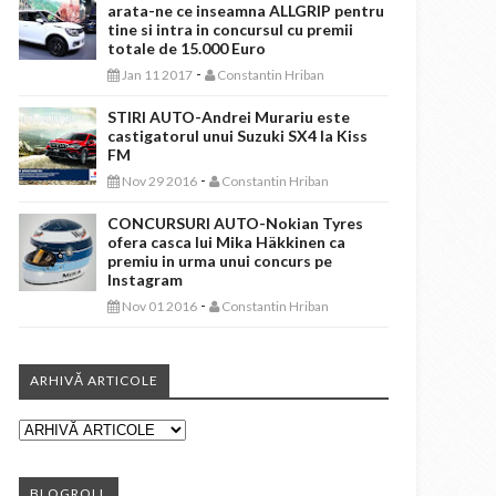
arata-ne ce inseamna ALLGRIP pentru
tine si intra in concursul cu premii
totale de 15.000 Euro
-
Jan 11 2017
Constantin Hriban
STIRI AUTO-Andrei Murariu este
castigatorul unui Suzuki SX4 la Kiss
FM
-
Nov 29 2016
Constantin Hriban
CONCURSURI AUTO-Nokian Tyres
ofera casca lui Mika Häkkinen ca
premiu in urma unui concurs pe
Instagram
-
Nov 01 2016
Constantin Hriban
ARHIVĂ ARTICOLE
BLOGROLL