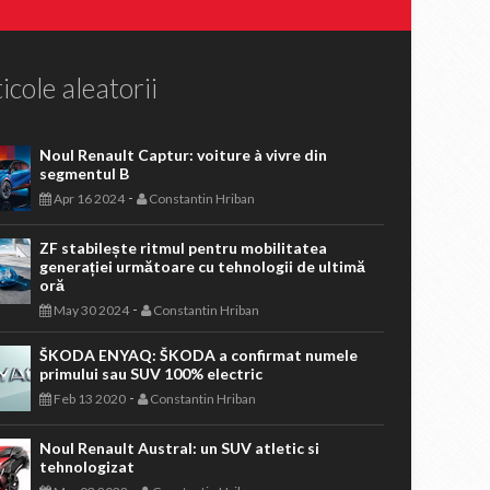
icole aleatorii
Noul Renault Captur: voiture à vivre din
segmentul B
-
Apr 16 2024
Constantin Hriban
ZF stabilește ritmul pentru mobilitatea
generației următoare cu tehnologii de ultimă
oră
-
May 30 2024
Constantin Hriban
ŠKODA ENYAQ: ŠKODA a confirmat numele
primului sau SUV 100% electric
-
Feb 13 2020
Constantin Hriban
Noul Renault Austral: un SUV atletic si
tehnologizat