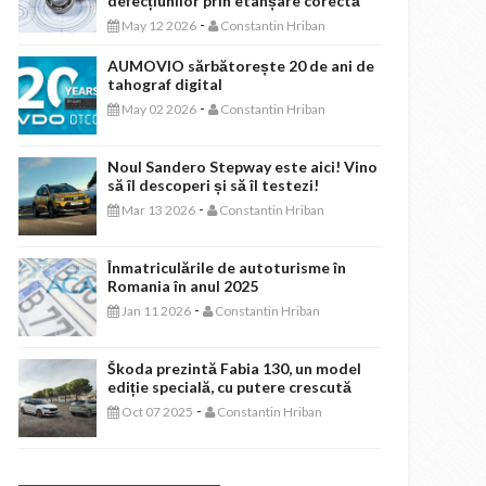
defecțiunilor prin etanșare corectă
-
May 12 2026
Constantin Hriban
AUMOVIO sărbătorește 20 de ani de
tahograf digital
-
May 02 2026
Constantin Hriban
Noul Sandero Stepway este aici! Vino
să îl descoperi și să îl testezi!
-
Mar 13 2026
Constantin Hriban
Înmatriculările de autoturisme în
Romania în anul 2025
-
Jan 11 2026
Constantin Hriban
Škoda prezintă Fabia 130, un model
ediție specială, cu putere crescută
-
Oct 07 2025
Constantin Hriban