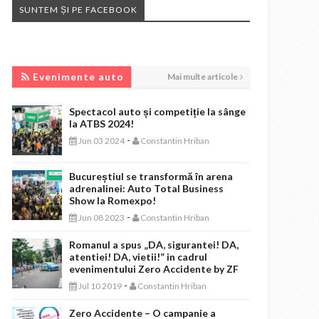
SUNTEM ȘI PE FACEBOOK
EVENIMENTE AUTO
Evenimente auto
Mai multe articole
Spectacol auto și competiție la sânge
la ATBS 2024!
-
Jun 03 2024
Constantin Hriban
Bucureștiul se transformă în arena
adrenalinei: Auto Total Business
Show la Romexpo!
-
Jun 08 2023
Constantin Hriban
Romanul a spus „DA, sigurantei! DA,
atentiei! DA, vietii!” in cadrul
evenimentului Zero Accidente by ZF
-
Jul 10 2019
Constantin Hriban
Zero Accidente – O campanie a