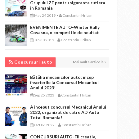
Grupului ZF pentru siguranta rutiera
in Romania
-
May 24 2019
Constantin Hriban
EVENIMENTE AUTO-Winter Rally
Covasna, o competitie de neuitat
-
Jan 30 2019
Constantin Hriban
CONCURSURI AUTO
Concursuri auto
Mai multe articole
Bătălia mecanicilor auto: încep
înscrierile la Concursul Mecanicul
Anului 2023!
-
Sep 25 2023
Constantin Hriban
A inceput concursul Mecanicul Anului
2022, organizat de catre AD Auto
Total Romania!
-
Oct 06 2022
Constantin Hriban
CONCURSURI AUTO-Fii creativ,