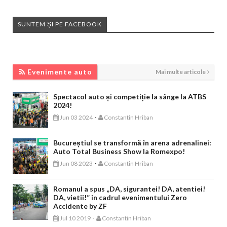
SUNTEM ȘI PE FACEBOOK
EVENIMENTE AUTO
Evenimente auto
Mai multe articole
Spectacol auto și competiție la sânge la ATBS
2024!
-
Jun 03 2024
Constantin Hriban
Bucureștiul se transformă în arena adrenalinei:
Auto Total Business Show la Romexpo!
-
Jun 08 2023
Constantin Hriban
Romanul a spus „DA, sigurantei! DA, atentiei!
DA, vietii!” in cadrul evenimentului Zero
Accidente by ZF
-
Jul 10 2019
Constantin Hriban