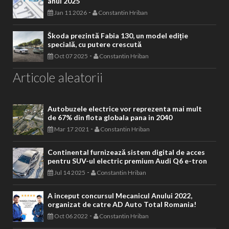
anul 2025
-
Jan 11 2026
Constantin Hriban
Škoda prezintă Fabia 130, un model ediție
specială, cu putere crescută
-
Oct 07 2025
Constantin Hriban
Articole aleatorii
Autobuzele electrice vor reprezenta mai mult
de 67% din flota globala pana in 2040
-
Mar 17 2021
Constantin Hriban
Continental furnizează sistem digital de acces
pentru SUV-ul electric premium Audi Q6 e-tron
-
Jul 14 2025
Constantin Hriban
A inceput concursul Mecanicul Anului 2022,
organizat de catre AD Auto Total Romania!
-
Oct 06 2022
Constantin Hriban