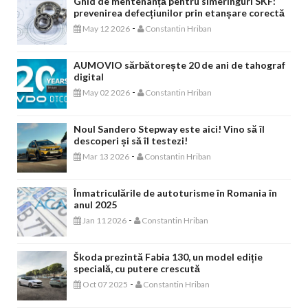
Ghid de mentenanță pentru simeringuri SKF:
prevenirea defecțiunilor prin etanșare corectă
-
May 12 2026
Constantin Hriban
AUMOVIO sărbătorește 20 de ani de tahograf
digital
-
May 02 2026
Constantin Hriban
Noul Sandero Stepway este aici! Vino să îl
descoperi și să îl testezi!
-
Mar 13 2026
Constantin Hriban
Înmatriculările de autoturisme în Romania în
anul 2025
-
Jan 11 2026
Constantin Hriban
Škoda prezintă Fabia 130, un model ediție
specială, cu putere crescută
-
Oct 07 2025
Constantin Hriban