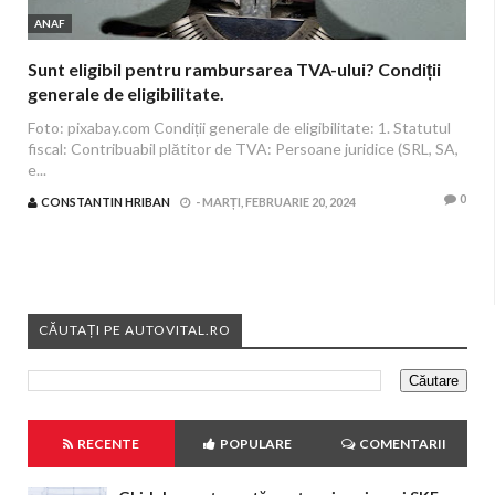
ANAF
Sunt eligibil pentru rambursarea TVA-ului? Condiții
generale de eligibilitate.
Foto: pixabay.com Condiții generale de eligibilitate: 1. Statutul
fiscal: Contribuabil plătitor de TVA: Persoane juridice (SRL, SA,
e...
0
CONSTANTIN HRIBAN
-
MARȚI, FEBRUARIE 20, 2024
CĂUTAȚI PE AUTOVITAL.RO
RECENTE
POPULARE
COMENTARII