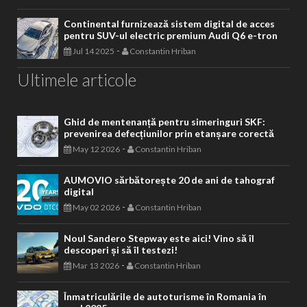
Continental furnizează sistem digital de acces
pentru SUV-ul electric premium Audi Q6 e-tron
-
Jul 14 2025
Constantin Hriban
Ultimele articole
Ghid de mentenanță pentru simeringuri SKF:
prevenirea defecțiunilor prin etanșare corectă
-
May 12 2026
Constantin Hriban
AUMOVIO sărbătorește 20 de ani de tahograf
digital
-
May 02 2026
Constantin Hriban
Noul Sandero Stepway este aici! Vino să îl
descoperi și să îl testezi!
-
Mar 13 2026
Constantin Hriban
Înmatriculările de autoturisme în Romania în