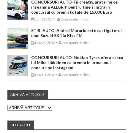
CONCURSURI AUTO-Fii creativ, arata-ne ce
inseamna ALLGRIP pentru tine si intra in
concursul cu premii totale de 15.000 Euro
-
Jan 11 2017
Constantin Hriban
STIRI AUTO-Andrei Murariu este castigatorul
unui Suzuki SX4 la Kiss FM
-
Nov 29 2016
Constantin Hriban
CONCURSURI AUTO-Nokian Tyres ofera casca
lui Mika Häkkinen ca premiu in urma unui
concurs pe Instagram
-
Nov 01 2016
Constantin Hriban
ARHIVĂ ARTICOLE
BLOGROLL