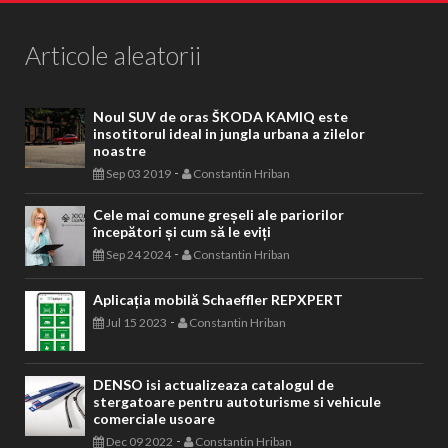
Articole aleatorii
Noul SUV de oras ŠKODA KAMIQ este
insotitorul ideal in jungla urbana a zilelor
noastre
-
Sep 03 2019
Constantin Hriban
Cele mai comune greșeli ale pariorilor
începători și cum să le eviți
-
Sep 24 2024
Constantin Hriban
Aplicația mobilă Schaeffler REPXPERT
-
Jul 15 2023
Constantin Hriban
DENSO isi actualizeaza catalogul de
stergatoare pentru autoturisme si vehicule
comerciale usoare
-
Dec 09 2022
Constantin Hriban