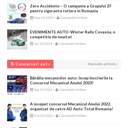
Zero Accidente – O campanie a Grupului ZF
pentru siguranta rutiera in Romania
-
May 24 2019
Constantin Hriban
EVENIMENTE AUTO-Winter Rally Covasna, o
competitie de neuitat
-
Jan 30 2019
Constantin Hriban
CONCURSURI AUTO
Concursuri auto
Mai multe articole
Bătălia mecanicilor auto: încep înscrierile la
Concursul Mecanicul Anului 2023!
-
Sep 25 2023
Constantin Hriban
A inceput concursul Mecanicul Anului 2022,
organizat de catre AD Auto Total Romania!
-
Oct 06 2022
Constantin Hriban