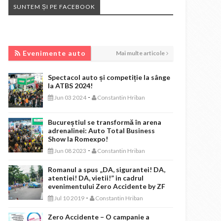
SUNTEM ȘI PE FACEBOOK
EVENIMENTE AUTO
Evenimente auto
Mai multe articole
Spectacol auto și competiție la sânge
la ATBS 2024!
-
Jun 03 2024
Constantin Hriban
Bucureștiul se transformă în arena
adrenalinei: Auto Total Business
Show la Romexpo!
-
Jun 08 2023
Constantin Hriban
Romanul a spus „DA, sigurantei! DA,
atentiei! DA, vietii!” in cadrul
evenimentului Zero Accidente by ZF
-
Jul 10 2019
Constantin Hriban
Zero Accidente – O campanie a