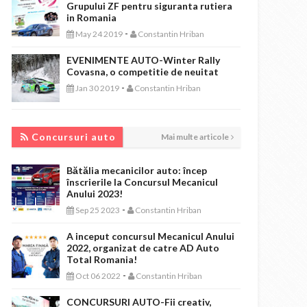
Grupului ZF pentru siguranta rutiera
in Romania
-
May 24 2019
Constantin Hriban
EVENIMENTE AUTO-Winter Rally
Covasna, o competitie de neuitat
-
Jan 30 2019
Constantin Hriban
CONCURSURI AUTO
Concursuri auto
Mai multe articole
Bătălia mecanicilor auto: încep
înscrierile la Concursul Mecanicul
Anului 2023!
-
Sep 25 2023
Constantin Hriban
A inceput concursul Mecanicul Anului
2022, organizat de catre AD Auto
Total Romania!
-
Oct 06 2022
Constantin Hriban
CONCURSURI AUTO-Fii creativ,