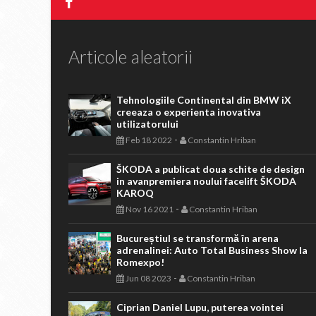
Articole aleatorii
Tehnologiile Continental din BMW iX
creeaza o experienta inovativa
utilizatorului
-
Feb 18 2022
Constantin Hriban
ŠKODA a publicat doua schite de design
in avanpremiera noului facelift ŠKODA
KAROQ
-
Nov 16 2021
Constantin Hriban
Bucureștiul se transformă în arena
adrenalinei: Auto Total Business Show la
Romexpo!
-
Jun 08 2023
Constantin Hriban
Ciprian Daniel Lupu, puterea vointei