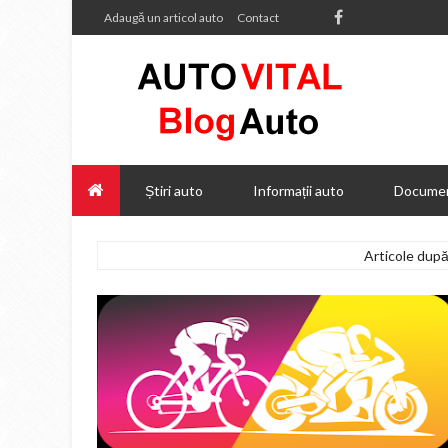
Adaugă un articol auto
Contact
Știri auto
Informații auto
Documen
Articole după