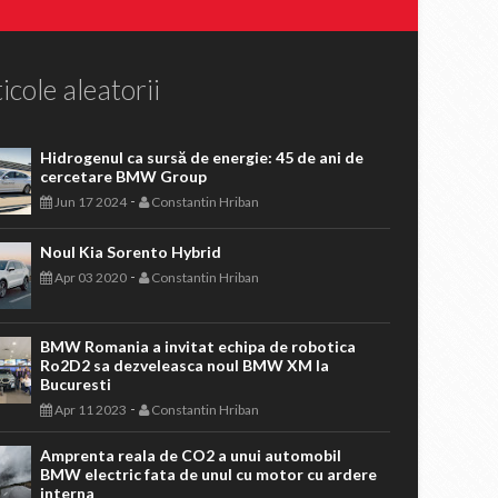
icole aleatorii
Hidrogenul ca sursă de energie: 45 de ani de
cercetare BMW Group
-
Jun 17 2024
Constantin Hriban
Noul Kia Sorento Hybrid
-
Apr 03 2020
Constantin Hriban
BMW Romania a invitat echipa de robotica
Ro2D2 sa dezveleasca noul BMW XM la
Bucuresti
-
Apr 11 2023
Constantin Hriban
Amprenta reala de CO2 a unui automobil
BMW electric fata de unul cu motor cu ardere
interna