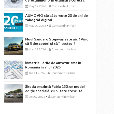
defecțiunilor prin etanșare corectă
-
May 12 2026
Constantin Hriban
AUMOVIO sărbătorește 20 de ani de
tahograf digital
-
May 02 2026
Constantin Hriban
Noul Sandero Stepway este aici! Vino
să îl descoperi și să îl testezi!
-
Mar 13 2026
Constantin Hriban
Înmatriculările de autoturisme în
Romania în anul 2025
-
Jan 11 2026
Constantin Hriban
Škoda prezintă Fabia 130, un model
ediție specială, cu putere crescută
-
Oct 07 2025
Constantin Hriban