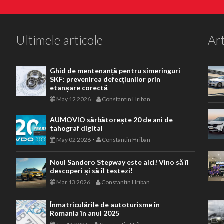
Ultimele articole
Art
Ghid de mentenanță pentru simeringuri
SKF: prevenirea defecțiunilor prin
etanșare corectă
-
May 12 2026
Constantin Hriban
AUMOVIO sărbătorește 20 de ani de
tahograf digital
-
May 02 2026
Constantin Hriban
Noul Sandero Stepway este aici! Vino să îl
descoperi și să îl testezi!
-
Mar 13 2026
Constantin Hriban
Înmatriculările de autoturisme în
Romania în anul 2025