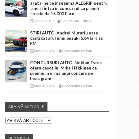
arata-ne ce inseamna ALLGRIP pentru
tine si intra in concursul cu premii
totale de 15.000 Euro
-
Jan 11 2017
Constantin Hriban
STIRI AUTO-Andrei Murariu este
castigatorul unui Suzuki SX4 la Kiss
FM
-
Nov 29 2016
Constantin Hriban
CONCURSURI AUTO-Nokian Tyres
ofera casca lui Mika Häkkinen ca
premiu in urma unui concurs pe
Instagram
-
Nov 01 2016
Constantin Hriban
ARHIVĂ ARTICOLE
BLOGROLL