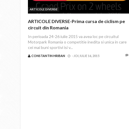
ARTICOLE DIVERSE
ARTICOLE DIVERSE-Prima cursa de ciclism pe
circuit din Romania
In perioada 24-26 iulie 2015 va avea loc pe circuitul
Motorpark Romania o competitie inedita si unica in care
cei mai buni sportivi isi v...
CONSTANTIN HRIBAN
-
JOI, IULIE 16, 2015