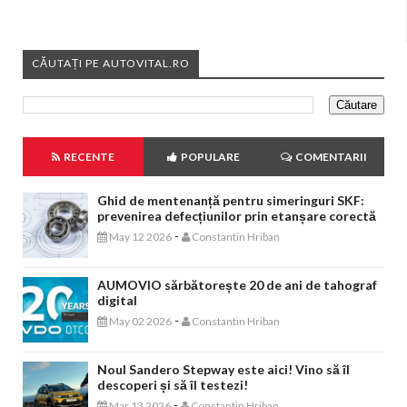
CĂUTAȚI PE AUTOVITAL.RO
RECENTE
POPULARE
COMENTARII
Ghid de mentenanță pentru simeringuri SKF:
prevenirea defecțiunilor prin etanșare corectă
-
May 12 2026
Constantin Hriban
AUMOVIO sărbătorește 20 de ani de tahograf
digital
-
May 02 2026
Constantin Hriban
Noul Sandero Stepway este aici! Vino să îl
descoperi și să îl testezi!
-
Mar 13 2026
Constantin Hriban