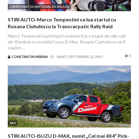
CAMPIONATUL NATIONAL DE RALIURI
STIRI AUTO-Marco Tempestini va lua startul cu
Roxana Ciuhulescu la Transcarpatic Rally Raid
Marco Tempestini participă în premieră la o etapă de rally raid
din România cu modelul Isuzu D-Max. Roxana Ciuhulescu va fi
copilot ...
0
CONSTANTIN HRIBAN
-
MARȚI, SEPTEMBRIE 22, 2015
4X4
STIRI AUTO-ISUZU D-MAX, numit „Cel mai 4X4” Pick-