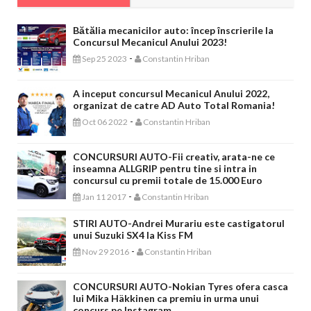
Bătălia mecanicilor auto: încep înscrierile la
Concursul Mecanicul Anului 2023!
-
Sep 25 2023
Constantin Hriban
A inceput concursul Mecanicul Anului 2022,
organizat de catre AD Auto Total Romania!
-
Oct 06 2022
Constantin Hriban
CONCURSURI AUTO-Fii creativ, arata-ne ce
inseamna ALLGRIP pentru tine si intra in
concursul cu premii totale de 15.000 Euro
-
Jan 11 2017
Constantin Hriban
STIRI AUTO-Andrei Murariu este castigatorul
unui Suzuki SX4 la Kiss FM
-
Nov 29 2016
Constantin Hriban
CONCURSURI AUTO-Nokian Tyres ofera casca
lui Mika Häkkinen ca premiu in urma unui
concurs pe Instagram