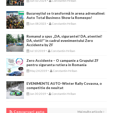
-
Jun 03 2024
Constantin Hriban
Bucureștiul se transformă în arena adrenalinei:
Auto Total Business Show la Romexpo!
-
Jun 08 2023
Constantin Hriban
Romanul a spus „DA, sigurantei! DA, atentiei!
DA, vietii!” in cadrul evenimentului Zero
Accidente by ZF
-
Jul 10 2019
Constantin Hriban
Zero Accidente – O campanie a Grupului ZF
pentru siguranta rutiera in Romania
-
May 24 2019
Constantin Hriban
EVENIMENTE AUTO-Winter Rally Covasna, o
competitie de neuitat
-
Jan 30 2019
Constantin Hriban
CONCURSURI AUTO
Concursuri auto
Mai multe articole