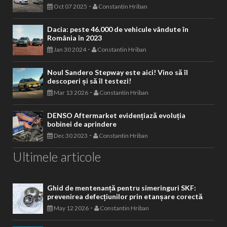
-
Oct 07 2025
Constantin Hriban
Dacia: peste 46.000 de vehicule vândute în
România în 2023
-
Jan 30 2024
Constantin Hriban
Noul Sandero Stepway este aici! Vino să îl
descoperi și să îl testezi!
-
Mar 13 2026
Constantin Hriban
DENSO Aftermarket evidențiază evoluția
bobinei de aprindere
-
Dec 30 2023
Constantin Hriban
Ultimele articole
Ghid de mentenanță pentru simeringuri SKF:
prevenirea defecțiunilor prin etanșare corectă
-
May 12 2026
Constantin Hriban