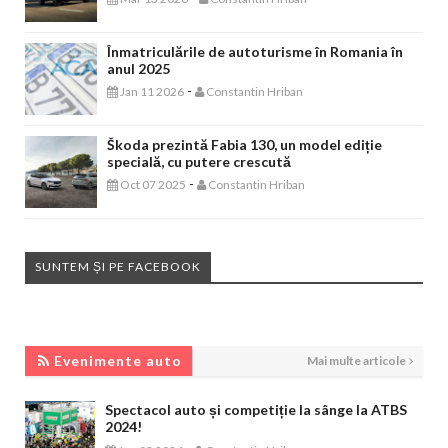
Înmatriculările de autoturisme în Romania în
anul 2025
-
Jan 11 2026
Constantin Hriban
Škoda prezintă Fabia 130, un model ediție
specială, cu putere crescută
-
Oct 07 2025
Constantin Hriban
SUNTEM ȘI PE FACEBOOK
EVENIMENTE AUTO
Evenimente auto
Mai multe articole
Spectacol auto și competiție la sânge la ATBS
2024!