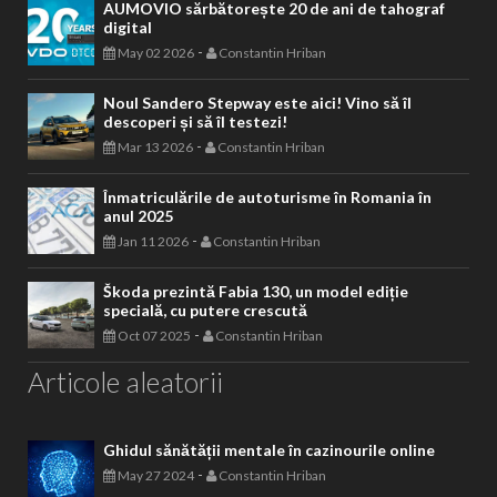
AUMOVIO sărbătorește 20 de ani de tahograf
digital
-
May 02 2026
Constantin Hriban
Noul Sandero Stepway este aici! Vino să îl
descoperi și să îl testezi!
-
Mar 13 2026
Constantin Hriban
Înmatriculările de autoturisme în Romania în
anul 2025
-
Jan 11 2026
Constantin Hriban
Škoda prezintă Fabia 130, un model ediție
specială, cu putere crescută
-
Oct 07 2025
Constantin Hriban
Articole aleatorii
Ghidul sănătății mentale în cazinourile online
-
May 27 2024
Constantin Hriban