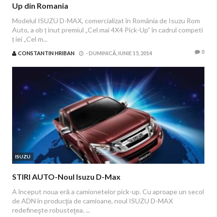
Up din Romania
Modelul ISUZU D-MAX, comercializat în România de Isuzu Rom
Auto, a ob ț inut premiul „Cel mai 4X4 Pick-Up” în cadrul competi
ț iei „Cel m...
0
CONSTANTIN HRIBAN
-
DUMINICĂ, IUNIE 15, 2014
ISUZU
STIRI AUTO-Noul Isuzu D-Max
A început noua eră a camionetelor pick-up. Cu aproape un secol
de ADN în producţia de camioane, noul ISUZU D-MAX
redefineşte robusteţea. ...