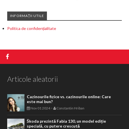
INFORMAȚII UTILE
Politica de confidențialitate
Articole aleatorii
Cazinourile fizice vs. cazinourile online: Care
este mai bun?
-
Nov 01 2024
Constantin Hriban
Škoda prezintă Fabia 130, un model ediție
specială, cu putere crescută