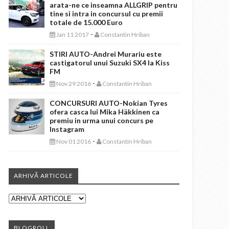
arata-ne ce inseamna ALLGRIP pentru
tine si intra in concursul cu premii
totale de 15.000 Euro
-
Jan 11 2017
Constantin Hriban
STIRI AUTO-Andrei Murariu este
castigatorul unui Suzuki SX4 la Kiss
FM
-
Nov 29 2016
Constantin Hriban
CONCURSURI AUTO-Nokian Tyres
ofera casca lui Mika Häkkinen ca
premiu in urma unui concurs pe
Instagram
-
Nov 01 2016
Constantin Hriban
ARHIVĂ ARTICOLE
BLOGROLL