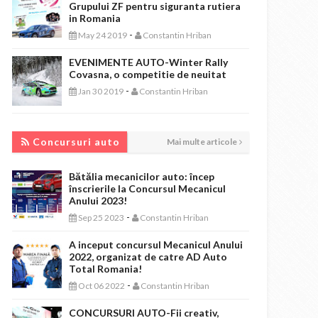
Grupului ZF pentru siguranta rutiera
in Romania
-
May 24 2019
Constantin Hriban
EVENIMENTE AUTO-Winter Rally
Covasna, o competitie de neuitat
-
Jan 30 2019
Constantin Hriban
CONCURSURI AUTO
Concursuri auto
Mai multe articole
Bătălia mecanicilor auto: încep
înscrierile la Concursul Mecanicul
Anului 2023!
-
Sep 25 2023
Constantin Hriban
A inceput concursul Mecanicul Anului
2022, organizat de catre AD Auto
Total Romania!
-
Oct 06 2022
Constantin Hriban
CONCURSURI AUTO-Fii creativ,