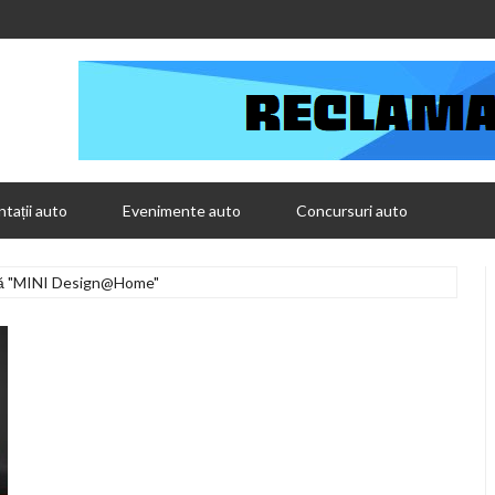
tații auto
Evenimente auto
Concursuri auto
pă "MINI Design@Home"