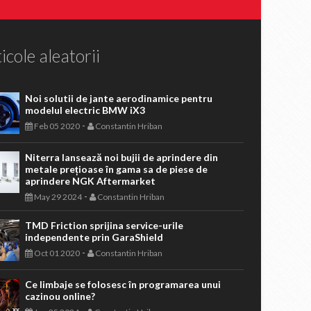
icole aleatorii
Noi solutii de jante aerodinamice pentru
modelul electric BMW iX3
-
Feb 05 2020
Constantin Hriban
Niterra lansează noi bujii de aprindere din
metale prețioase în gama sa de piese de
aprindere NGK Aftermarket
-
May 29 2024
Constantin Hriban
TMD Friction sprijina service-urile
independente prin GaraShield
-
Oct 01 2020
Constantin Hriban
Ce limbaje se folosesc în programarea unui
cazinou online?