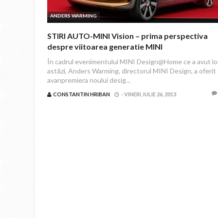
ANDERS WARMING
STIRI AUTO-MINI Vision – prima perspectiva
despre viitoarea generatie MINI
În cadrul evenimentului MINI Design@Home ce a avut lo
astăzi, Anders Warming, directorul MINI Design, a oferit
avanpremiera noului desig...
CONSTANTIN HRIBAN
-
VINERI, IULIE 26, 2013