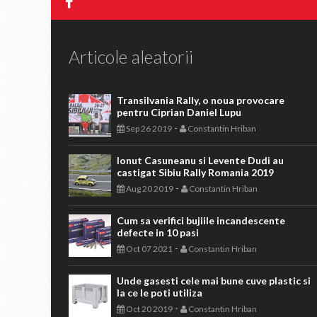
Articole aleatorii
Transilvania Rally, o noua provocare
pentru Ciprian Daniel Lupu
-
Sep 26 2019
Constantin Hriban
Ionut Casuneanu si Levente Dudi au
castigat Sibiu Rally Romania 2019
-
Aug 20 2019
Constantin Hriban
Cum sa verifici bujiile incandescente
defecte in 10 pasi
-
Oct 07 2021
Constantin Hriban
Unde gasesti cele mai bune cuve plastic si
la ce le poti utiliza
-
Oct 20 2019
Constantin Hriban