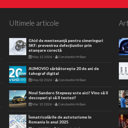
Ultimele articole
Art
Ghid de mentenanță pentru simeringuri
SKF: prevenirea defecțiunilor prin
etanșare corectă
-
May 12 2026
Constantin Hriban
AUMOVIO sărbătorește 20 de ani de
tahograf digital
-
May 02 2026
Constantin Hriban
Noul Sandero Stepway este aici! Vino să îl
descoperi și să îl testezi!
-
Mar 13 2026
Constantin Hriban
Înmatriculările de autoturisme în
Romania în anul 2025