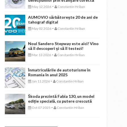
defecțiunilor prin etanșare corectă
-
May 12 2026
Constantin Hriban
AUMOVIO sărbătorește 20 de ani de
tahograf digital
-
May 02 2026
Constantin Hriban
Noul Sandero Stepway este aici! Vino
să îl descoperi și să îl testezi!
-
Mar 13 2026
Constantin Hriban
Înmatriculările de autoturisme în
Romania în anul 2025
-
Jan 11 2026
Constantin Hriban
Škoda prezintă Fabia 130, un model
ediție specială, cu putere crescută
-
Oct 07 2025
Constantin Hriban