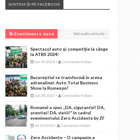
SUNTEM ȘI PE FACEBOOK
EVENIMENTE AUTO
Evenimente auto
Mai multe articole
Spectacol auto și competiție la sânge
la ATBS 2024!
-
Jun 03 2024
Constantin Hriban
Bucureștiul se transformă în arena
adrenalinei: Auto Total Business
Show la Romexpo!
-
Jun 08 2023
Constantin Hriban
Romanul a spus „DA, sigurantei! DA,
atentiei! DA, vietii!” in cadrul
evenimentului Zero Accidente by ZF
-
Jul 10 2019
Constantin Hriban
Zero Accidente – O campanie a