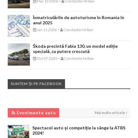
-
Mar 13 2026
Constantin Hriban
Înmatriculările de autoturisme în Romania în
anul 2025
-
Jan 11 2026
Constantin Hriban
Škoda prezintă Fabia 130, un model ediție
specială, cu putere crescută
-
Oct 07 2025
Constantin Hriban
SUNTEM ȘI PE FACEBOOK
EVENIMENTE AUTO
Evenimente auto
Mai multe articole
Spectacol auto și competiție la sânge la ATBS
2024!