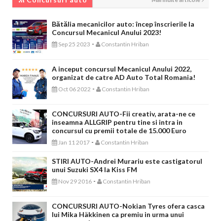
Bătălia mecanicilor auto: încep înscrierile la
Concursul Mecanicul Anului 2023!
-
Sep 25 2023
Constantin Hriban
A inceput concursul Mecanicul Anului 2022,
organizat de catre AD Auto Total Romania!
-
Oct 06 2022
Constantin Hriban
CONCURSURI AUTO-Fii creativ, arata-ne ce
inseamna ALLGRIP pentru tine si intra in
concursul cu premii totale de 15.000 Euro
-
Jan 11 2017
Constantin Hriban
STIRI AUTO-Andrei Murariu este castigatorul
unui Suzuki SX4 la Kiss FM
-
Nov 29 2016
Constantin Hriban
CONCURSURI AUTO-Nokian Tyres ofera casca
lui Mika Häkkinen ca premiu in urma unui