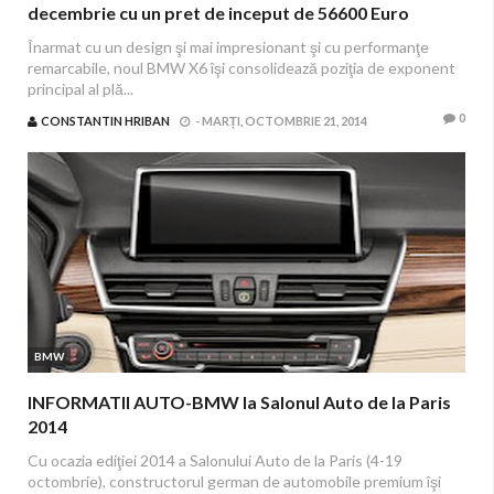
decembrie cu un pret de inceput de 56600 Euro
Înarmat cu un design şi mai impresionant şi cu performanţe
remarcabile, noul BMW X6 îşi consolidează poziţia de exponent
principal al plă...
0
CONSTANTIN HRIBAN
-
MARȚI, OCTOMBRIE 21, 2014
BMW
INFORMATII AUTO-BMW la Salonul Auto de la Paris
2014
Cu ocazia ediţiei 2014 a Salonului Auto de la Paris (4-19
octombrie), constructorul german de automobile premium îşi