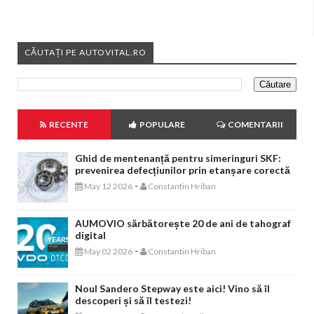
CĂUTAȚI PE AUTOVITAL.RO
RECENTE
POPULARE
COMENTARII
Ghid de mentenanță pentru simeringuri SKF:
prevenirea defecțiunilor prin etanșare corectă
-
May 12 2026
Constantin Hriban
AUMOVIO sărbătorește 20 de ani de tahograf
digital
-
May 02 2026
Constantin Hriban
Noul Sandero Stepway este aici! Vino să îl
descoperi și să îl testezi!