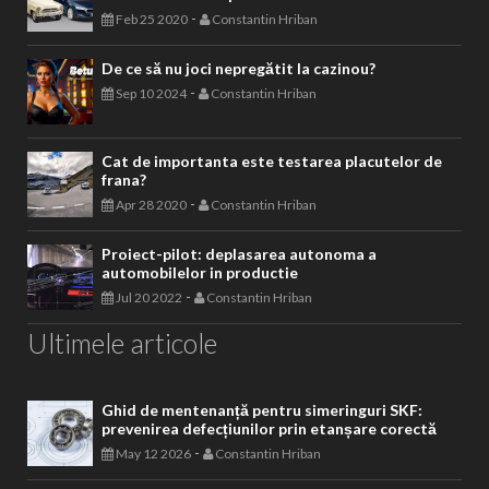
-
Feb 25 2020
Constantin Hriban
De ce să nu joci nepregătit la cazinou?
-
Sep 10 2024
Constantin Hriban
Cat de importanta este testarea placutelor de
frana?
-
Apr 28 2020
Constantin Hriban
Proiect-pilot: deplasarea autonoma a
automobilelor in productie
-
Jul 20 2022
Constantin Hriban
Ultimele articole
Ghid de mentenanță pentru simeringuri SKF:
prevenirea defecțiunilor prin etanșare corectă
-
May 12 2026
Constantin Hriban