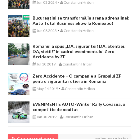
-
Jun 03 2024
Constantin Hriban
Bucureștiul se transformă în arena adrenalinei:
Auto Total Business Show la Romexpo!
-
Jun 08 2023
Constantin Hriban
Romanul a spus „DA, sigurantei! DA, atentiei!
DA, vietii!” in cadrul evenimentului Zero
Accidente by ZF
-
Jul 10 2019
Constantin Hriban
Zero Accidente – O campanie a Grupului ZF
pentru siguranta rutiera in Romania
-
May 24 2019
Constantin Hriban
EVENIMENTE AUTO-Winter Rally Covasna, o
competitie de neuitat
-
Jan 30 2019
Constantin Hriban
CONCURSURI AUTO
Concursuri auto
Mai multe articole