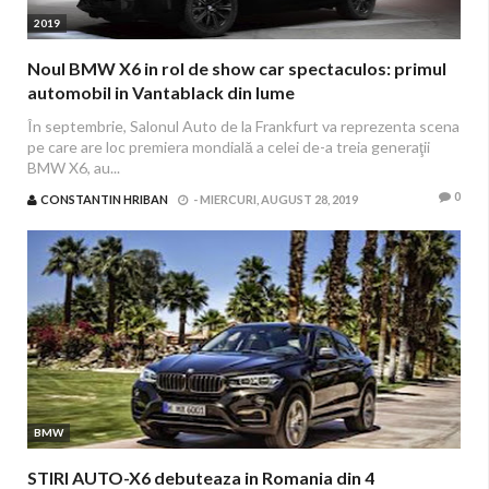
2019
Noul BMW X6 in rol de show car spectaculos: primul
automobil in Vantablack din lume
În septembrie, Salonul Auto de la Frankfurt va reprezenta scena
pe care are loc premiera mondială a celei de-a treia generaţii
BMW X6, au...
0
CONSTANTIN HRIBAN
-
MIERCURI, AUGUST 28, 2019
BMW
STIRI AUTO-X6 debuteaza in Romania din 4