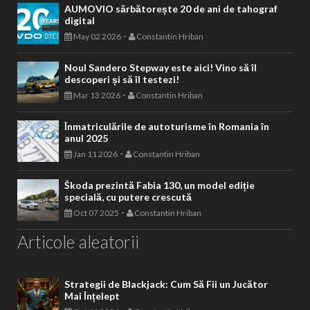
AUMOVIO sărbătorește 20 de ani de tahograf
digital
-
May 02 2026
Constantin Hriban
Noul Sandero Stepway este aici! Vino să îl
descoperi și să îl testezi!
-
Mar 13 2026
Constantin Hriban
Înmatriculările de autoturisme în Romania în
anul 2025
-
Jan 11 2026
Constantin Hriban
Škoda prezintă Fabia 130, un model ediție
specială, cu putere crescută
-
Oct 07 2025
Constantin Hriban
Articole aleatorii
Strategii de Blackjack: Cum Să Fii un Jucător
Mai Înțelept