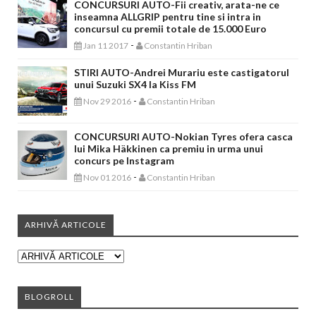
CONCURSURI AUTO-Fii creativ, arata-ne ce
inseamna ALLGRIP pentru tine si intra in
concursul cu premii totale de 15.000 Euro
-
Jan 11 2017
Constantin Hriban
STIRI AUTO-Andrei Murariu este castigatorul
unui Suzuki SX4 la Kiss FM
-
Nov 29 2016
Constantin Hriban
CONCURSURI AUTO-Nokian Tyres ofera casca
lui Mika Häkkinen ca premiu in urma unui
concurs pe Instagram
-
Nov 01 2016
Constantin Hriban
ARHIVĂ ARTICOLE
BLOGROLL