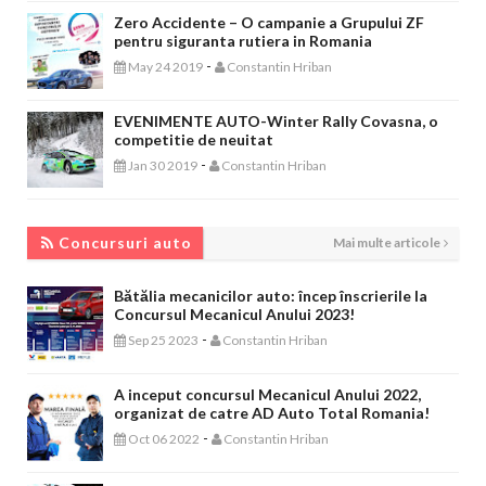
Zero Accidente – O campanie a Grupului ZF
pentru siguranta rutiera in Romania
-
May 24 2019
Constantin Hriban
EVENIMENTE AUTO-Winter Rally Covasna, o
competitie de neuitat
-
Jan 30 2019
Constantin Hriban
CONCURSURI AUTO
Concursuri auto
Mai multe articole
Bătălia mecanicilor auto: încep înscrierile la
Concursul Mecanicul Anului 2023!
-
Sep 25 2023
Constantin Hriban
A inceput concursul Mecanicul Anului 2022,
organizat de catre AD Auto Total Romania!
-
Oct 06 2022
Constantin Hriban