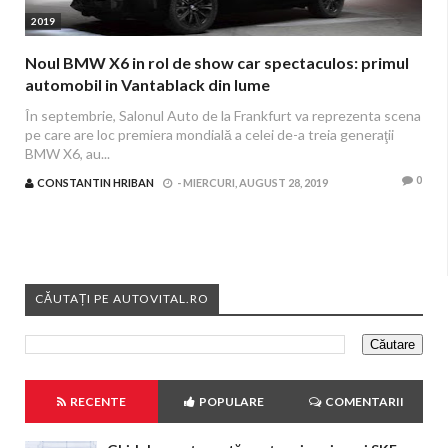
2019
Noul BMW X6 in rol de show car spectaculos: primul
automobil in Vantablack din lume
În septembrie, Salonul Auto de la Frankfurt va reprezenta scena
pe care are loc premiera mondială a celei de-a treia generaţii
BMW X6, au...
0
CONSTANTIN HRIBAN
-
MIERCURI, AUGUST 28, 2019
CĂUTAȚI PE AUTOVITAL.RO
RECENTE
POPULARE
COMENTARII