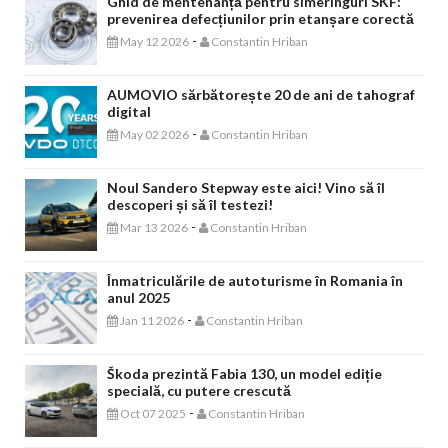
Ghid de mentenanță pentru simeringuri SKF:
prevenirea defecțiunilor prin etanșare corectă
-
May 12 2026
Constantin Hriban
AUMOVIO sărbătorește 20 de ani de tahograf
digital
-
May 02 2026
Constantin Hriban
Noul Sandero Stepway este aici! Vino să îl
descoperi și să îl testezi!
-
Mar 13 2026
Constantin Hriban
Înmatriculările de autoturisme în Romania în
anul 2025
-
Jan 11 2026
Constantin Hriban
Škoda prezintă Fabia 130, un model ediție
specială, cu putere crescută
-
Oct 07 2025
Constantin Hriban