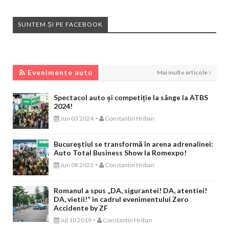
SUNTEM ȘI PE FACEBOOK
EVENIMENTE AUTO
Evenimente auto
Mai multe articole
Spectacol auto și competiție la sânge la ATBS
2024!
-
Jun 03 2024
Constantin Hriban
Bucureștiul se transformă în arena adrenalinei:
Auto Total Business Show la Romexpo!
-
Jun 08 2023
Constantin Hriban
Romanul a spus „DA, sigurantei! DA, atentiei!
DA, vietii!” in cadrul evenimentului Zero
Accidente by ZF
-
Jul 10 2019
Constantin Hriban