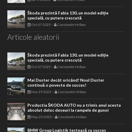
Škoda prezintă Fabia 130, un model ediție
specială, cu putere crescută
-
Oct 07 2025
Constantin Hriban
Articole aleatorii
Škoda prezintă Fabia 130, un model ediție
specială, cu putere crescută
-
Oct 07 2025
Constantin Hriban
Mai Duster decât oricând! Noul Duster
continuă o poveste de succes!
-
Nov 29 2023
Constantin Hriban
Productia ŠKODA AUTO nu a trimis anul acesta
absolut deloc deseuri la rampele de gunoi
-
May 23 2020
Constantin Hriban
BMW Group Logistik testează cu succes