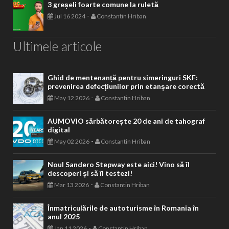
3 greșeli foarte comune la ruletă
-
Jul 16 2024
Constantin Hriban
Ultimele articole
Ghid de mentenanță pentru simeringuri SKF:
prevenirea defecțiunilor prin etanșare corectă
-
May 12 2026
Constantin Hriban
AUMOVIO sărbătorește 20 de ani de tahograf
digital
-
May 02 2026
Constantin Hriban
Noul Sandero Stepway este aici! Vino să îl
descoperi și să îl testezi!
-
Mar 13 2026
Constantin Hriban
Înmatriculările de autoturisme în Romania în
anul 2025
-
Jan 11 2026
Constantin Hriban