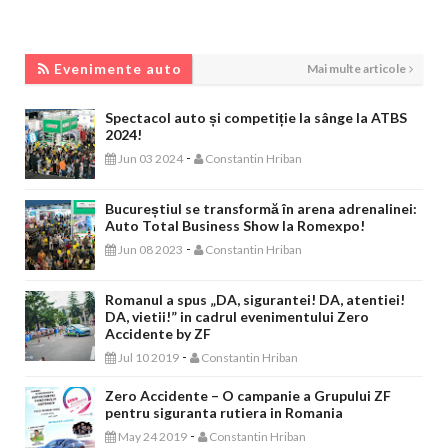
EVENIMENTE AUTO
Evenimente auto
Mai multe articole
Spectacol auto și competiție la sânge la ATBS
2024!
-
Jun 03 2024
Constantin Hriban
Bucureștiul se transformă în arena adrenalinei:
Auto Total Business Show la Romexpo!
-
Jun 08 2023
Constantin Hriban
Romanul a spus „DA, sigurantei! DA, atentiei!
DA, vietii!” in cadrul evenimentului Zero
Accidente by ZF
-
Jul 10 2019
Constantin Hriban
Zero Accidente – O campanie a Grupului ZF
pentru siguranta rutiera in Romania
-
May 24 2019
Constantin Hriban