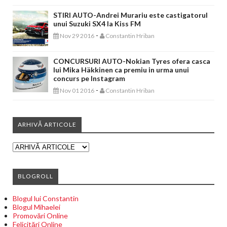
STIRI AUTO-Andrei Murariu este castigatorul
unui Suzuki SX4 la Kiss FM
-
Nov 29 2016
Constantin Hriban
CONCURSURI AUTO-Nokian Tyres ofera casca
lui Mika Häkkinen ca premiu in urma unui
concurs pe Instagram
-
Nov 01 2016
Constantin Hriban
ARHIVĂ ARTICOLE
BLOGROLL
Blogul lui Constantin
Blogul Mihaelei
Promovări Online
Felicitări Online