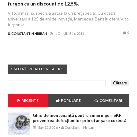
furgon cu un discount de 12,5%.
Vito, o maşină specială astăzi la un preţ special. Cu ocazia
aniversării a 125 de ani de inovaţie, Mercedes-Benz îţi oferă Vito
furgon la...
0
CONSTANTIN HRIBAN
-
JOI, IUNIE 16, 2011
CĂUTAȚI PE AUTOVITAL.RO
RECENTE
POPULARE
COMENTARII
Ghid de mentenanță pentru simeringuri SKF:
prevenirea defecțiunilor prin etanșare corectă
-
May 12 2026
Constantin Hriban