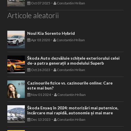
-
Oct 07 2025
Constantin Hriban
Articole aleatorii
Noul Kia Sorento Hybrid
-
Apr 03 2020
Constantin Hriban
Škoda Auto dezvăluie schițele exteriorului celei
de-a patra generații a modelului Superb
-
Oct 26 2023
Constantin Hriban
Cazinourile fizice vs. cazinourile online: Care
este mai bun?
-
Nov 01 2024
Constantin Hriban
Škoda Enyaq în 2024: motorizări mai puternice,
încărcare mai rapidă, autonomie și mai mare
-
Dec 13 2023
Constantin Hriban