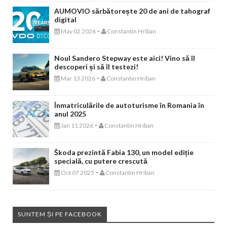
AUMOVIO sărbătorește 20 de ani de tahograf
digital
-
May 02 2026
Constantin Hriban
Noul Sandero Stepway este aici! Vino să îl
descoperi și să îl testezi!
-
Mar 13 2026
Constantin Hriban
Înmatriculările de autoturisme în Romania în
anul 2025
-
Jan 11 2026
Constantin Hriban
Škoda prezintă Fabia 130, un model ediție
specială, cu putere crescută
-
Oct 07 2025
Constantin Hriban
SUNTEM ȘI PE FACEBOOK