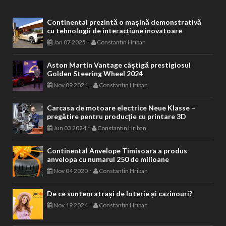
Continental prezintă o mașină demonstrativă
cu tehnologii de interacțiune inovatoare
-
Jan 07 2025
Constantin Hriban
Aston Martin Vantage câștigă prestigiosul
Golden Steering Wheel 2024
-
Nov 09 2024
Constantin Hriban
Carcasa de motoare electrice Neue Klasse –
pregătire pentru producţie cu printare 3D
-
Jun 03 2024
Constantin Hriban
Continental Anvelope Timisoara a produs
anvelopa cu numarul 250 de milioane
-
Nov 04 2020
Constantin Hriban
De ce suntem atrași de loterie și cazinouri?
-
Nov 19 2024
Constantin Hriban