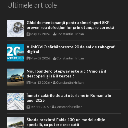
Ultimele articole
Ghid de mentenanță pentru simeringuri SKF:
prevenirea defecțiunilor prin etanșare corectă
-
May 12 2026
Constantin Hriban
AUMOVIO sărbătorește 20 de ani de tahograf
digital
-
May 02 2026
Constantin Hriban
Noul Sandero Stepway este aici! Vino să îl
descoperi și să îl testezi!
-
Mar 13 2026
Constantin Hriban
Înmatriculările de autoturisme în Romania în
anul 2025
-
Jan 11 2026
Constantin Hriban
Škoda prezintă Fabia 130, un model ediție
specială, cu putere crescută