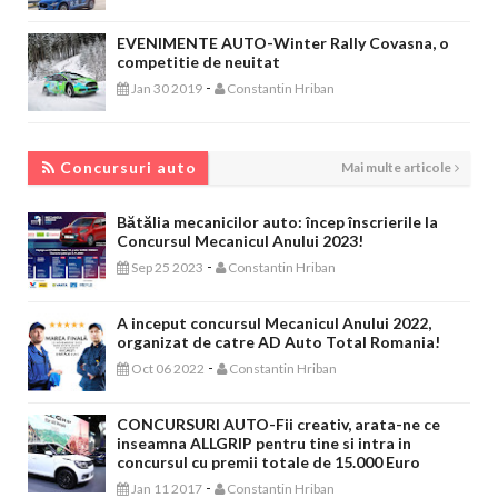
EVENIMENTE AUTO-Winter Rally Covasna, o
competitie de neuitat
-
Jan 30 2019
Constantin Hriban
CONCURSURI AUTO
Concursuri auto
Mai multe articole
Bătălia mecanicilor auto: încep înscrierile la
Concursul Mecanicul Anului 2023!
-
Sep 25 2023
Constantin Hriban
A inceput concursul Mecanicul Anului 2022,
organizat de catre AD Auto Total Romania!
-
Oct 06 2022
Constantin Hriban
CONCURSURI AUTO-Fii creativ, arata-ne ce
inseamna ALLGRIP pentru tine si intra in
concursul cu premii totale de 15.000 Euro
-
Jan 11 2017
Constantin Hriban