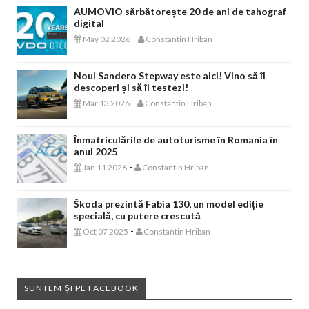
AUMOVIO sărbătorește 20 de ani de tahograf
digital
-
May 02 2026
Constantin Hriban
Noul Sandero Stepway este aici! Vino să îl
descoperi și să îl testezi!
-
Mar 13 2026
Constantin Hriban
Înmatriculările de autoturisme în Romania în
anul 2025
-
Jan 11 2026
Constantin Hriban
Škoda prezintă Fabia 130, un model ediție
specială, cu putere crescută
-
Oct 07 2025
Constantin Hriban
SUNTEM ȘI PE FACEBOOK