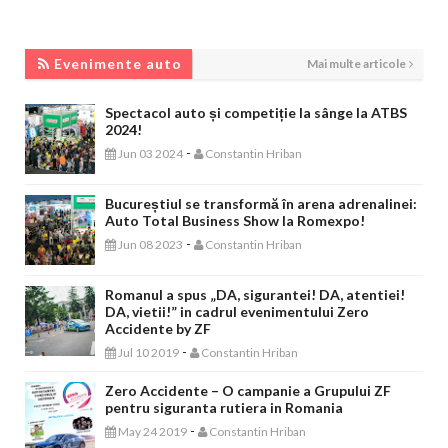
EVENIMENTE AUTO
Evenimente auto
Mai multe articole
Spectacol auto și competiție la sânge la ATBS
2024!
-
Jun 03 2024
Constantin Hriban
Bucureștiul se transformă în arena adrenalinei:
Auto Total Business Show la Romexpo!
-
Jun 08 2023
Constantin Hriban
Romanul a spus „DA, sigurantei! DA, atentiei!
DA, vietii!” in cadrul evenimentului Zero
Accidente by ZF
-
Jul 10 2019
Constantin Hriban
Zero Accidente – O campanie a Grupului ZF
pentru siguranta rutiera in Romania
-
May 24 2019
Constantin Hriban