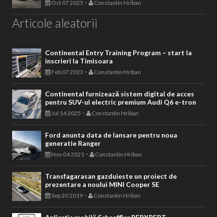
-
Oct 07 2025
Constantin Hriban
Articole aleatorii
Continental Entry Training Program – start la
inscrieri la Timisoara
-
Feb 07 2023
Constantin Hriban
Continental furnizează sistem digital de acces
pentru SUV-ul electric premium Audi Q6 e-tron
-
Jul 14 2025
Constantin Hriban
Ford anunta data de lansare pentru noua
generatie Ranger
-
Nov 04 2021
Constantin Hriban
Transfagarasan gazduieste un proiect de
prezentare a noului MINI Cooper SE
-
Sep 20 2019
Constantin Hriban