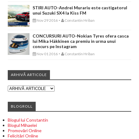
STIRI AUTO-Andrei Murariu este castigatorul
unui Suzuki SX4 la Kiss FM
-
Nov 29 2016
Constantin Hriban
CONCURSURI AUTO-Nokian Tyres ofera casca
lui Mika Häkkinen ca premiu in urma unui
concurs pe Instagram
-
Nov 01 2016
Constantin Hriban
ARHIVĂ ARTICOLE
BLOGROLL
Blogul lui Constantin
Blogul Mihaelei
Promovări Online
Felicitări Online