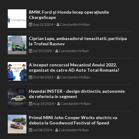
BMW, Ford şi Honda încep operaţiunile
ChargeScape
-
Sep 22 2024
Constantin Hriban
Ciprian Lupu, ambasadorul tenacitatii, participa
la Trofeul Rasnov
-
Jul 30 2020
Constantin Hriban
A inceput concursul Mecanicul Anului 2022,
organizat de catre AD Auto Total Romania!
-
Oct 06 2022
Constantin Hriban
Hyundai INSTER - design distinctiv, autonomie
de referinta in segment
-
Aug 14 2024
Constantin Hriban
Primul MINI John Cooper Works electric va
debuta la Goodwood Festival of Speed
-
Jul 08 2024
Constantin Hriban