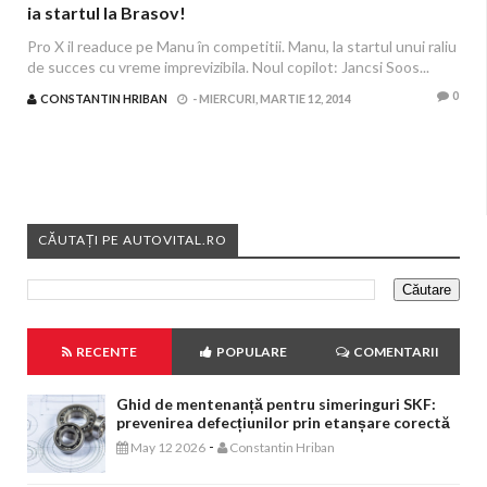
ia startul la Brasov!
Pro X il readuce pe Manu în competitii. Manu, la startul unui raliu
de succes cu vreme imprevizibila. Noul copilot: Jancsi Soos...
0
CONSTANTIN HRIBAN
-
MIERCURI, MARTIE 12, 2014
CĂUTAȚI PE AUTOVITAL.RO
RECENTE
POPULARE
COMENTARII
Ghid de mentenanță pentru simeringuri SKF:
prevenirea defecțiunilor prin etanșare corectă
-
May 12 2026
Constantin Hriban