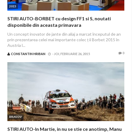
2015
STIRI AUTO-BORBET cu design FF1 si S, noutati
disponibile din aceasta primavara
Un concept inovator de jante din aliaj a marcat începutul de an
prin prezentarea celei mai importante colec ț ii Borbet 2015 în
Austria l...
0
CONSTANTIN HRIBAN
-
JOI, FEBRUARIE 26, 2015
BRASOV
STIRI AUTO-In Martie, in nu se stie ce anotimp, Manu