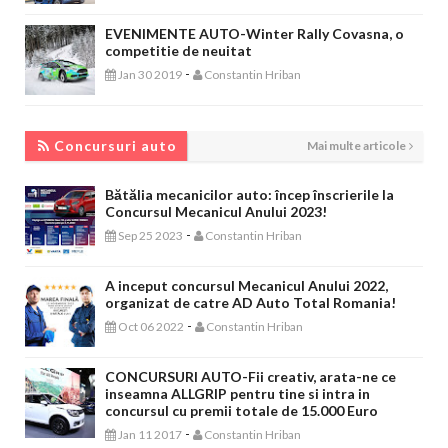
EVENIMENTE AUTO-Winter Rally Covasna, o
competitie de neuitat
-
Jan 30 2019
Constantin Hriban
CONCURSURI AUTO
Concursuri auto
Mai multe articole
Bătălia mecanicilor auto: încep înscrierile la
Concursul Mecanicul Anului 2023!
-
Sep 25 2023
Constantin Hriban
A inceput concursul Mecanicul Anului 2022,
organizat de catre AD Auto Total Romania!
-
Oct 06 2022
Constantin Hriban
CONCURSURI AUTO-Fii creativ, arata-ne ce
inseamna ALLGRIP pentru tine si intra in
concursul cu premii totale de 15.000 Euro
-
Jan 11 2017
Constantin Hriban