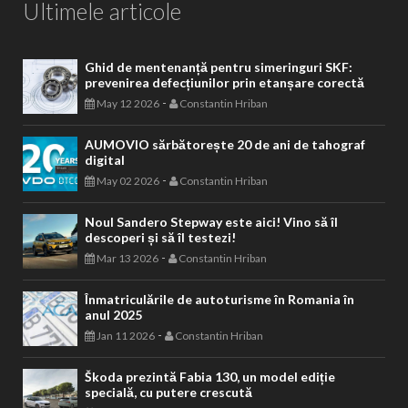
Ultimele articole
Ghid de mentenanță pentru simeringuri SKF:
prevenirea defecțiunilor prin etanșare corectă
-
May 12 2026
Constantin Hriban
AUMOVIO sărbătorește 20 de ani de tahograf
digital
-
May 02 2026
Constantin Hriban
Noul Sandero Stepway este aici! Vino să îl
descoperi și să îl testezi!
-
Mar 13 2026
Constantin Hriban
Înmatriculările de autoturisme în Romania în
anul 2025
-
Jan 11 2026
Constantin Hriban
Škoda prezintă Fabia 130, un model ediție
specială, cu putere crescută