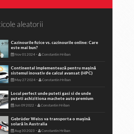
icole aleatorii
Cazinourile fizice vs. cazinourile online: Care
este mai bun?
-
Nov 01 2024
Constantin Hriban
Continental implementează pentru mașină
sistemul inovativ de calcul avansat (HPC)
-
May 27 2024
Constantin Hriban
Locul perfect unde puteti gasi si de unde
puteti achizitiona machete auto premium
-
Jun 09 2022
Constantin Hriban
Gebrüder Weiss va transporta o mașină
solară în Australia
-
Aug 30 2023
Constantin Hriban