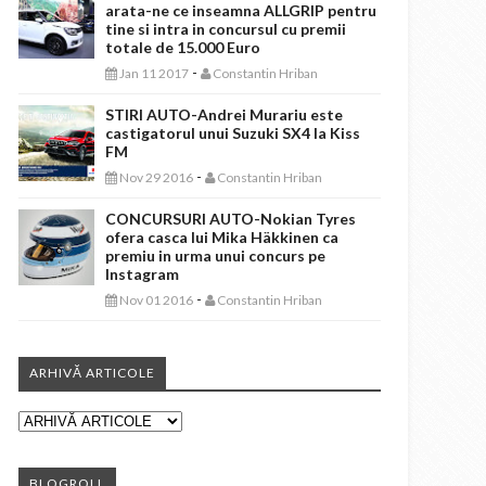
arata-ne ce inseamna ALLGRIP pentru
tine si intra in concursul cu premii
totale de 15.000 Euro
-
Jan 11 2017
Constantin Hriban
STIRI AUTO-Andrei Murariu este
castigatorul unui Suzuki SX4 la Kiss
FM
-
Nov 29 2016
Constantin Hriban
CONCURSURI AUTO-Nokian Tyres
ofera casca lui Mika Häkkinen ca
premiu in urma unui concurs pe
Instagram
-
Nov 01 2016
Constantin Hriban
ARHIVĂ ARTICOLE
BLOGROLL