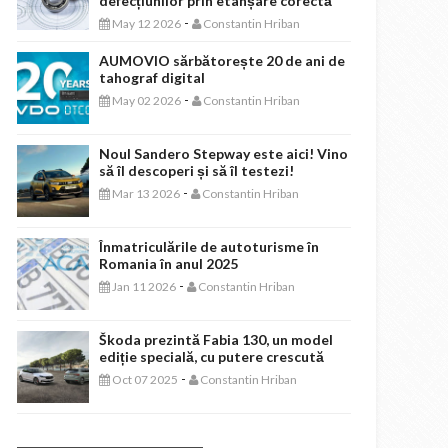
defecțiunilor prin etanșare corectă
-
May 12 2026
Constantin Hriban
AUMOVIO sărbătorește 20 de ani de
tahograf digital
-
May 02 2026
Constantin Hriban
Noul Sandero Stepway este aici! Vino
să îl descoperi și să îl testezi!
-
Mar 13 2026
Constantin Hriban
Înmatriculările de autoturisme în
Romania în anul 2025
-
Jan 11 2026
Constantin Hriban
Škoda prezintă Fabia 130, un model
ediție specială, cu putere crescută
-
Oct 07 2025
Constantin Hriban