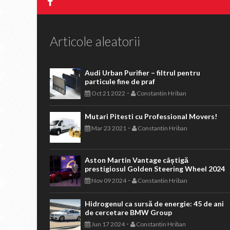
Articole aleatorii
Audi Urban Purifier – filtrul pentru
particule fine de praf
-
Oct 21 2022
Constantin Hriban
Mutari Pitesti cu Professional Movers!
-
Mar 23 2021
Constantin Hriban
Aston Martin Vantage câștigă
prestigiosul Golden Steering Wheel 2024
-
Nov 09 2024
Constantin Hriban
Hidrogenul ca sursă de energie: 45 de ani
de cercetare BMW Group
-
Jun 17 2024
Constantin Hriban