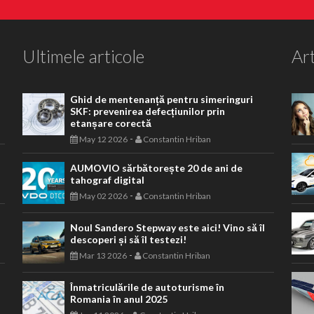
Ultimele articole
Art
Ghid de mentenanță pentru simeringuri
SKF: prevenirea defecțiunilor prin
etanșare corectă
-
May 12 2026
Constantin Hriban
AUMOVIO sărbătorește 20 de ani de
tahograf digital
-
May 02 2026
Constantin Hriban
Noul Sandero Stepway este aici! Vino să îl
descoperi și să îl testezi!
-
Mar 13 2026
Constantin Hriban
Înmatriculările de autoturisme în
Romania în anul 2025