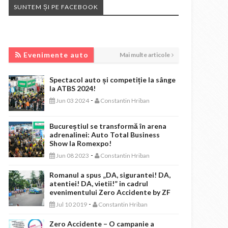
SUNTEM ȘI PE FACEBOOK
EVENIMENTE AUTO
Evenimente auto
Mai multe articole
Spectacol auto și competiție la sânge
la ATBS 2024!
-
Jun 03 2024
Constantin Hriban
Bucureștiul se transformă în arena
adrenalinei: Auto Total Business
Show la Romexpo!
-
Jun 08 2023
Constantin Hriban
Romanul a spus „DA, sigurantei! DA,
atentiei! DA, vietii!” in cadrul
evenimentului Zero Accidente by ZF
-
Jul 10 2019
Constantin Hriban
Zero Accidente – O campanie a