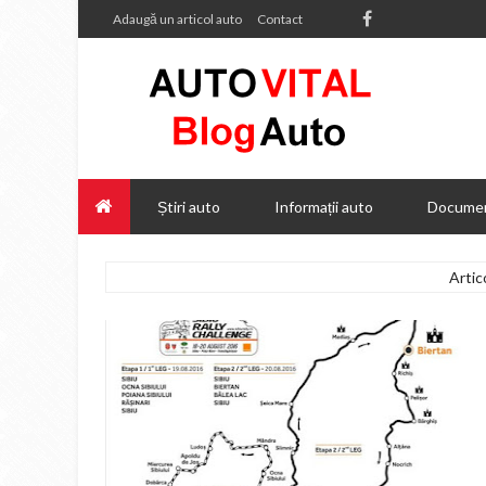
Adaugă un articol auto
Contact
Știri auto
Informații auto
Documen
Artic