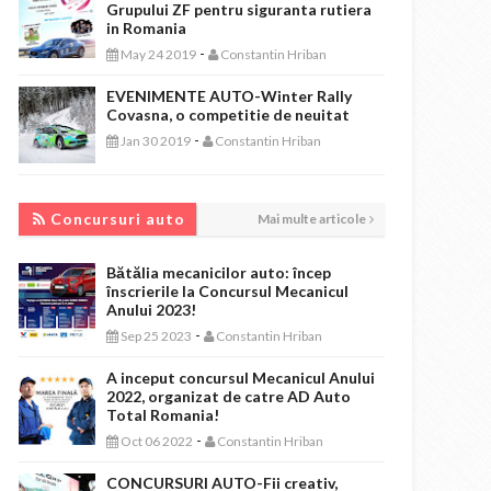
Grupului ZF pentru siguranta rutiera
in Romania
-
May 24 2019
Constantin Hriban
EVENIMENTE AUTO-Winter Rally
Covasna, o competitie de neuitat
-
Jan 30 2019
Constantin Hriban
CONCURSURI AUTO
Concursuri auto
Mai multe articole
Bătălia mecanicilor auto: încep
înscrierile la Concursul Mecanicul
Anului 2023!
-
Sep 25 2023
Constantin Hriban
A inceput concursul Mecanicul Anului
2022, organizat de catre AD Auto
Total Romania!
-
Oct 06 2022
Constantin Hriban
CONCURSURI AUTO-Fii creativ,