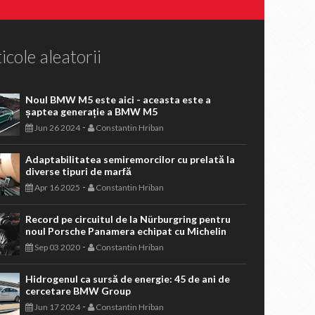
icole aleatorii
Noul BMW M5 este aici - aceasta este a
șaptea generație a BMW M5
-
Jun 26 2024
Constantin Hriban
Adaptabilitatea semiremorcilor cu prelată la
diverse tipuri de marfă
-
Apr 16 2025
Constantin Hriban
Record pe circuitul de la Nürburgring pentru
noul Porsche Panamera echipat cu Michelin
-
Sep 03 2020
Constantin Hriban
Hidrogenul ca sursă de energie: 45 de ani de
cercetare BMW Group
-
Jun 17 2024
Constantin Hriban