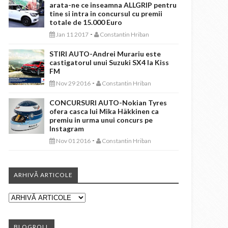
arata-ne ce inseamna ALLGRIP pentru
tine si intra in concursul cu premii
totale de 15.000 Euro
-
Jan 11 2017
Constantin Hriban
STIRI AUTO-Andrei Murariu este
castigatorul unui Suzuki SX4 la Kiss
FM
-
Nov 29 2016
Constantin Hriban
CONCURSURI AUTO-Nokian Tyres
ofera casca lui Mika Häkkinen ca
premiu in urma unui concurs pe
Instagram
-
Nov 01 2016
Constantin Hriban
ARHIVĂ ARTICOLE
BLOGROLL