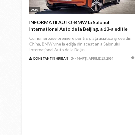
ASIA
INFORMATII AUTO-BMW la Salonul
International Auto de la Beijing, a 13-a editie
Cu numeroase premiere pentru piaţa asiatică şi cea din
China, BMW vine la ediţia din acest an a Salonului
Internaţional Auto de la Beijin...
CONSTANTIN HRIBAN
-
MARȚI, APRILIE 15, 2014