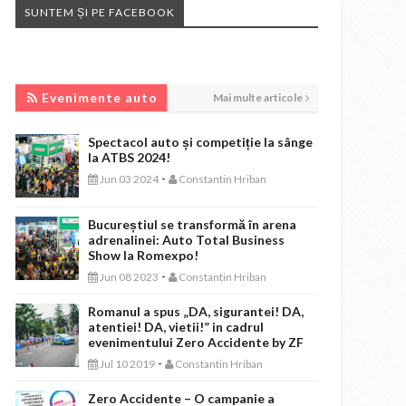
SUNTEM ȘI PE FACEBOOK
EVENIMENTE AUTO
Evenimente auto
Mai multe articole
Spectacol auto și competiție la sânge
la ATBS 2024!
-
Jun 03 2024
Constantin Hriban
Bucureștiul se transformă în arena
adrenalinei: Auto Total Business
Show la Romexpo!
-
Jun 08 2023
Constantin Hriban
Romanul a spus „DA, sigurantei! DA,
atentiei! DA, vietii!” in cadrul
evenimentului Zero Accidente by ZF
-
Jul 10 2019
Constantin Hriban
Zero Accidente – O campanie a