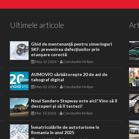
Ultimele articole
Art
Ghid de mentenanță pentru simeringuri
SKF: prevenirea defecțiunilor prin
etanșare corectă
-
May 12 2026
Constantin Hriban
AUMOVIO sărbătorește 20 de ani de
tahograf digital
-
May 02 2026
Constantin Hriban
Noul Sandero Stepway este aici! Vino să îl
descoperi și să îl testezi!
-
Mar 13 2026
Constantin Hriban
Înmatriculările de autoturisme în
Romania în anul 2025