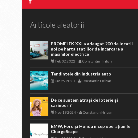
Articole aleatorii
PROMELEK XXI a adaugat 200 de locatii
noi pe harta statiilor de incarcare a
masinilor electrice
-
Feb 02 2022
Constantin Hriban
Tendintele din industria auto
-
Jan 29 2020
Constantin Hriban
De ce suntem atrași de loterie și
cazinouri?
-
Nov 19 2024
Constantin Hriban
BMW, Ford şi Honda încep operaţiunile
ChargeScape