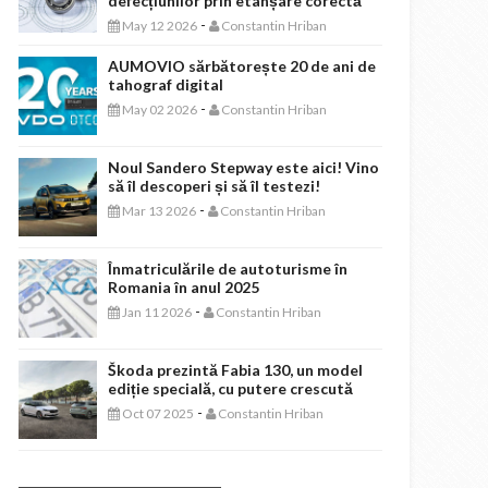
defecțiunilor prin etanșare corectă
-
May 12 2026
Constantin Hriban
AUMOVIO sărbătorește 20 de ani de
tahograf digital
-
May 02 2026
Constantin Hriban
Noul Sandero Stepway este aici! Vino
să îl descoperi și să îl testezi!
-
Mar 13 2026
Constantin Hriban
Înmatriculările de autoturisme în
Romania în anul 2025
-
Jan 11 2026
Constantin Hriban
Škoda prezintă Fabia 130, un model
ediție specială, cu putere crescută
-
Oct 07 2025
Constantin Hriban