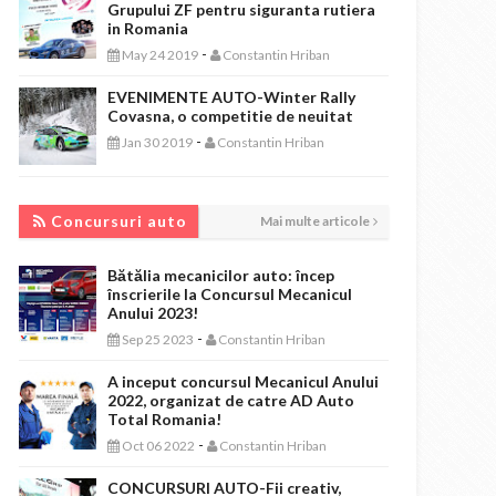
Grupului ZF pentru siguranta rutiera
in Romania
-
May 24 2019
Constantin Hriban
EVENIMENTE AUTO-Winter Rally
Covasna, o competitie de neuitat
-
Jan 30 2019
Constantin Hriban
CONCURSURI AUTO
Concursuri auto
Mai multe articole
Bătălia mecanicilor auto: încep
înscrierile la Concursul Mecanicul
Anului 2023!
-
Sep 25 2023
Constantin Hriban
A inceput concursul Mecanicul Anului
2022, organizat de catre AD Auto
Total Romania!
-
Oct 06 2022
Constantin Hriban
CONCURSURI AUTO-Fii creativ,