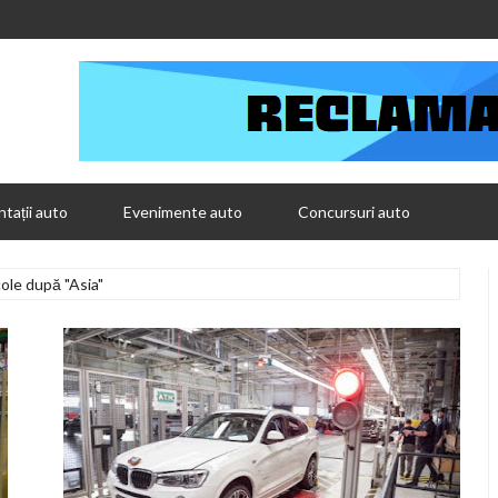
tații auto
Evenimente auto
Concursuri auto
cole după "Asia"