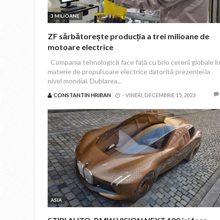
3 MILIOANE
ZF sărbătorește producția a trei milioane de
motoare electrice
Compania tehnologică face față cu brio cererii globale î
materie de propulsoare electrice datorită prezenței la
nivel mondial. Dublarea...
CONSTANTIN HRIBAN
-
VINERI, DECEMBRIE 15, 2023
ASIA