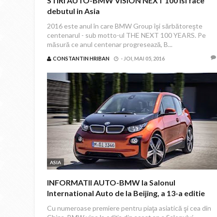
STIRI AUTO-BMW VISION NEXT 100 isi face
debutul in Asia
2016 este anul în care BMW Group îşi sărbătoreşte
centenarul - sub motto-ul THE NEXT 100 YEARS. Pe
măsură ce anul centenar progresează, B...
CONSTANTIN HRIBAN
-
JOI, MAI 05, 2016
ASIA
INFORMATII AUTO-BMW la Salonul
International Auto de la Beijing, a 13-a editie
Cu numeroase premiere pentru piaţa asiatică şi cea din