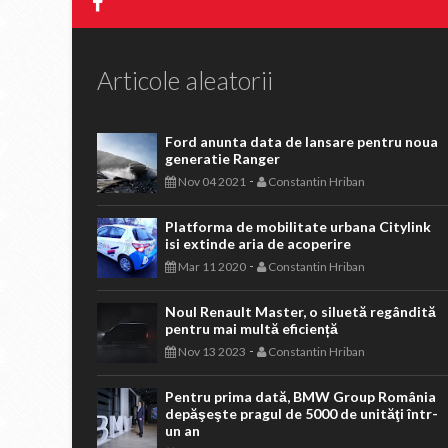
Articole aleatorii
Ford anunta data de lansare pentru noua
generatie Ranger
-
Nov 04 2021
Constantin Hriban
Platforma de mobilitate urbana Citylink
isi extinde aria de acoperire
-
Mar 11 2020
Constantin Hriban
Noul Renault Master, o siluetă regândită
pentru mai multă eficiență
-
Nov 13 2023
Constantin Hriban
Pentru prima dată, BMW Group România
depăşeşte pragul de 5000 de unităţi într-
un an