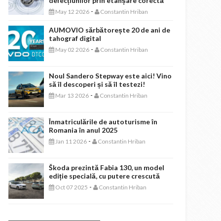
defecțiunilor prin etanșare corectă
-
May 12 2026
Constantin Hriban
AUMOVIO sărbătorește 20 de ani de
tahograf digital
-
May 02 2026
Constantin Hriban
Noul Sandero Stepway este aici! Vino
să îl descoperi și să îl testezi!
-
Mar 13 2026
Constantin Hriban
Înmatriculările de autoturisme în
Romania în anul 2025
-
Jan 11 2026
Constantin Hriban
Škoda prezintă Fabia 130, un model
ediție specială, cu putere crescută
-
Oct 07 2025
Constantin Hriban