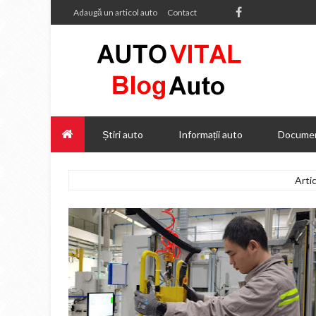
Adaugă un articol auto
Contact
Știri auto
Informații auto
Documen
Arti