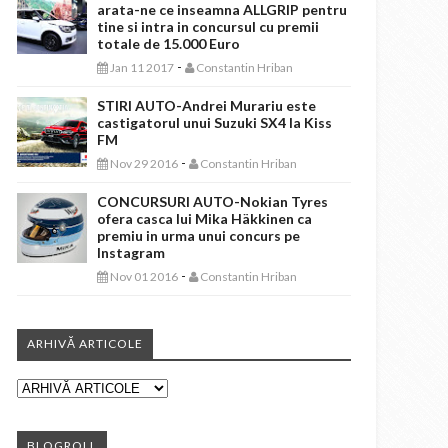
arata-ne ce inseamna ALLGRIP pentru
tine si intra in concursul cu premii
totale de 15.000 Euro
-
Jan 11 2017
Constantin Hriban
STIRI AUTO-Andrei Murariu este
castigatorul unui Suzuki SX4 la Kiss
FM
-
Nov 29 2016
Constantin Hriban
CONCURSURI AUTO-Nokian Tyres
ofera casca lui Mika Häkkinen ca
premiu in urma unui concurs pe
Instagram
-
Nov 01 2016
Constantin Hriban
ARHIVĂ ARTICOLE
BLOGROLL