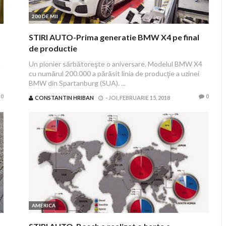
200 DE MII
STIRI AUTO-Prima generatie BMW X4 pe final
de productie
n
Un pionier sărbătoreşte o aniversare. Modelul BMW X4
cu numărul 200.000 a părăsit linia de producţie a uzinei
BMW din Spartanburg (SUA). ...
0
0
CONSTANTIN HRIBAN
-
JOI, FEBRUARIE 15, 2018
AMERICA