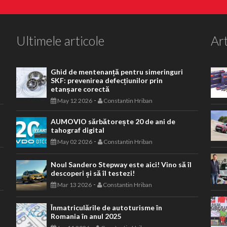
Ultimele articole
Art
Ghid de mentenanță pentru simeringuri
SKF: prevenirea defecțiunilor prin
etanșare corectă
-
May 12 2026
Constantin Hriban
AUMOVIO sărbătorește 20 de ani de
tahograf digital
-
May 02 2026
Constantin Hriban
Noul Sandero Stepway este aici! Vino să îl
descoperi și să îl testezi!
-
Mar 13 2026
Constantin Hriban
Înmatriculările de autoturisme în
Romania în anul 2025