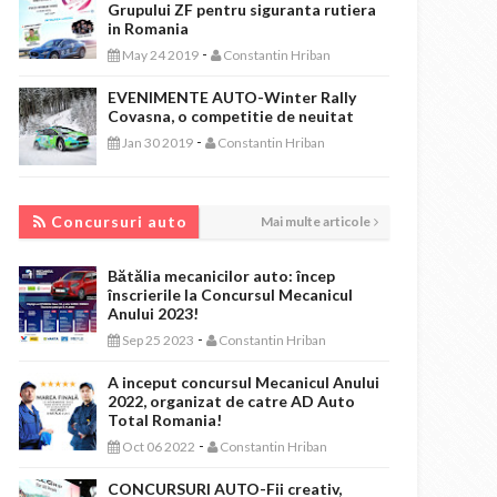
Grupului ZF pentru siguranta rutiera
in Romania
-
May 24 2019
Constantin Hriban
EVENIMENTE AUTO-Winter Rally
Covasna, o competitie de neuitat
-
Jan 30 2019
Constantin Hriban
CONCURSURI AUTO
Concursuri auto
Mai multe articole
Bătălia mecanicilor auto: încep
înscrierile la Concursul Mecanicul
Anului 2023!
-
Sep 25 2023
Constantin Hriban
A inceput concursul Mecanicul Anului
2022, organizat de catre AD Auto
Total Romania!
-
Oct 06 2022
Constantin Hriban
CONCURSURI AUTO-Fii creativ,