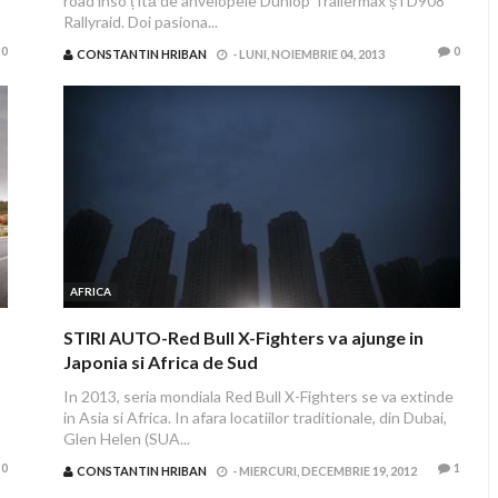
road înso ț ită de anvelopele Dunlop Trailermax ș i D908
Rallyraid. Doi pasiona...
0
0
CONSTANTIN HRIBAN
-
LUNI, NOIEMBRIE 04, 2013
AFRICA
STIRI AUTO-Red Bull X-Fighters va ajunge in
Japonia si Africa de Sud
In 2013, seria mondiala Red Bull X-Fighters se va extinde
in Asia si Africa. In afara locatiilor traditionale, din Dubai,
Glen Helen (SUA...
0
1
CONSTANTIN HRIBAN
-
MIERCURI, DECEMBRIE 19, 2012