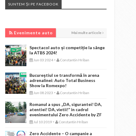
SUNTEM ȘI PE FACEBOOK
EVENIMENTE AUTO
Evenimente auto
Mai multe articole
Spectacol auto și competiție la sânge
la ATBS 2024!
-
Jun 03 2024
Constantin Hriban
Bucureștiul se transformă în arena
adrenalinei: Auto Total Business
Show la Romexpo!
-
Jun 08 2023
Constantin Hriban
Romanul a spus „DA, sigurantei! DA,
atentiei! DA, vietii!” in cadrul
evenimentului Zero Accidente by ZF
-
Jul 10 2019
Constantin Hriban
Zero Accidente – O campanie a