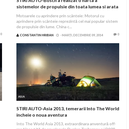
STIRI AUTO-Bosch a realizat o harta a
sistemelor de propulsie din toata lumea si arata
cum conduc oamenii in Europa, America si Asia
Motoarele cu aprindere prin scânteie: Motorul cu
aprindere prin scânteie reprezintă cel mai popular sistem
de propulsie din lume. China c...
0
0
CONSTANTIN HRIBAN
-
MARȚI, DECEMBRIE 09, 2014
ASIA
STIRI AUTO-Asia 2013, temerarii Into The World
incheie o noua aventura
Into The World Asia 2013, extraordinara anventură off-