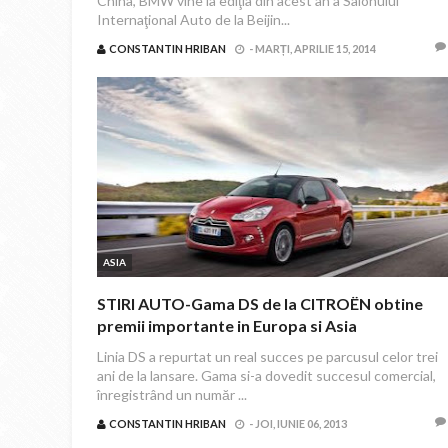
China, BMW vine la ediţia din acest an a Salonului
Internaţional Auto de la Beijin...
CONSTANTIN HRIBAN
-
MARȚI, APRILIE 15, 2014
ASIA
STIRI AUTO-Gama DS de la CITROËN obtine
premii importante in Europa si Asia
Linia DS a repurtat un real succes pe parcusul celor trei
ani de la lansare. Gama si-a dovedit succesul comercial,
înregistrând un număr ...
CONSTANTIN HRIBAN
-
JOI, IUNIE 06, 2013