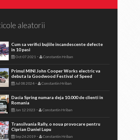
icole aleatorii
Cum sa verifici bujiile incandescente defecte
in 10 pasi
-
Oct 07 2021
Constantin Hriban
Primul MINI John Cooper Works electric va
debuta la Goodwood Festival of Speed
-
Jul 08 2024
Constantin Hriban
Dacia Spring numara deja 10.000 de clienti in
Romania
-
Jan 12 2023
Constantin Hriban
Transilvania Rally, o noua provocare pentru
Ciprian Daniel Lupu
-
Sep 26 2019
Constantin Hriban