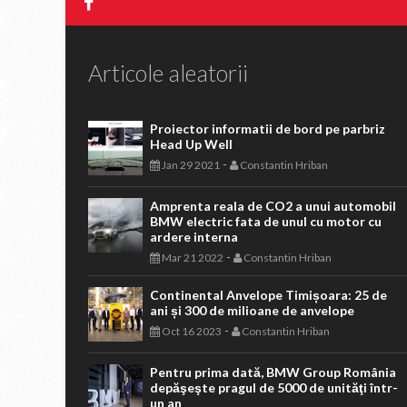
Articole aleatorii
Proiector informatii de bord pe parbriz
Head Up Well
-
Jan 29 2021
Constantin Hriban
Amprenta reala de CO2 a unui automobil
BMW electric fata de unul cu motor cu
ardere interna
-
Mar 21 2022
Constantin Hriban
Continental Anvelope Timișoara: 25 de
ani și 300 de milioane de anvelope
-
Oct 16 2023
Constantin Hriban
Pentru prima dată, BMW Group România
depăşeşte pragul de 5000 de unităţi într-
un an