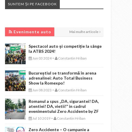
SUNTEM ȘI PE FACEBOOK
EVENIMENTE AUTO
Evenimente auto
Mai multe articole
Spectacol auto și competiție la sânge
la ATBS 2024!
-
Jun 03 2024
Constantin Hriban
Bucureștiul se transformă în arena
adrenalinei: Auto Total Business
Show la Romexpo!
-
Jun 08 2023
Constantin Hriban
Romanul a spus „DA, sigurantei! DA,
atentiei! DA, vietii!” in cadrul
evenimentului Zero Accidente by ZF
-
Jul 10 2019
Constantin Hriban
Zero Accidente – O campanie a