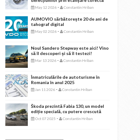
defecțiunilor prin etanșare corectă
-
May 12 2026
Constantin Hriban
AUMOVIO sărbătorește 20 de ani de
tahograf digital
-
May 02 2026
Constantin Hriban
Noul Sandero Stepway este aici! Vino
să îl descoperi și să îl testezi!
-
Mar 13 2026
Constantin Hriban
Înmatriculările de autoturisme în
Romania în anul 2025
-
Jan 11 2026
Constantin Hriban
Škoda prezintă Fabia 130, un model
ediție specială, cu putere crescută
-
Oct 07 2025
Constantin Hriban