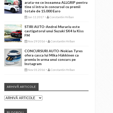
arata-ne ce inseamna ALLGRIP pentru
tine si intra in concursul cu premii
totale de 15.000 Euro
-
Jan 11 2017
Constantin Hriban
STIRI AUTO-Andrei Murariu este
castigatorul unui Suzuki SX4 la Kiss
FM
-
Nov 29 2016
Constantin Hriban
CONCURSURI AUTO-Nokian Tyres
ofera casca lui Mika Häkkinen ca
premiu in urma unui concurs pe
Instagram
-
Nov 01 2016
Constantin Hriban
ARHIVĂ ARTICOLE
BLOGROLL