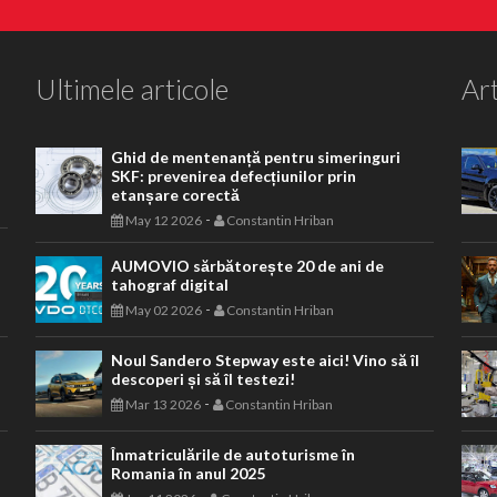
Ultimele articole
Art
Ghid de mentenanță pentru simeringuri
SKF: prevenirea defecțiunilor prin
etanșare corectă
-
May 12 2026
Constantin Hriban
AUMOVIO sărbătorește 20 de ani de
tahograf digital
-
May 02 2026
Constantin Hriban
Noul Sandero Stepway este aici! Vino să îl
descoperi și să îl testezi!
-
Mar 13 2026
Constantin Hriban
Înmatriculările de autoturisme în
Romania în anul 2025