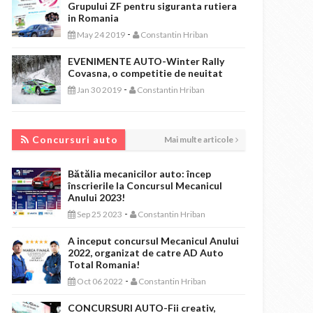
Grupului ZF pentru siguranta rutiera
in Romania
-
May 24 2019
Constantin Hriban
EVENIMENTE AUTO-Winter Rally
Covasna, o competitie de neuitat
-
Jan 30 2019
Constantin Hriban
CONCURSURI AUTO
Concursuri auto
Mai multe articole
Bătălia mecanicilor auto: încep
înscrierile la Concursul Mecanicul
Anului 2023!
-
Sep 25 2023
Constantin Hriban
A inceput concursul Mecanicul Anului
2022, organizat de catre AD Auto
Total Romania!
-
Oct 06 2022
Constantin Hriban
CONCURSURI AUTO-Fii creativ,