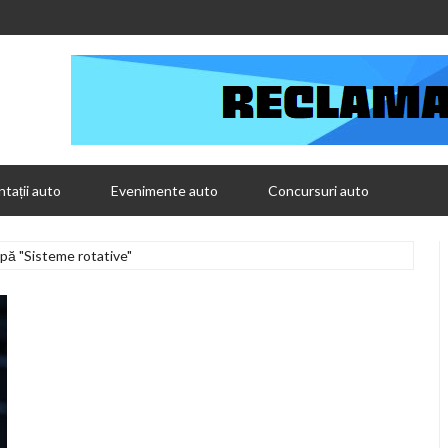
tații auto
Evenimente auto
Concursuri auto
upă "Sisteme rotative"