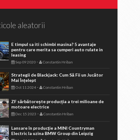
icole aleatorii
E timpul sa iti schimbi masina? 5 avantaje
pentru care merita sa cumperi auto rulate in
leasing
-
Sep 09 2020
Constantin Hriban
Strategii de Blackjack: Cum Să Fii un Jucător
Mai Înțelept
-
Oct 11 2024
Constantin Hriban
ZF sărbătorește producția a trei milioane de
motoare electrice
-
Dec 15 2023
Constantin Hriban
Lansare în producţie a MINI Countryman
Electric la uzina BMW Group din Leipzig