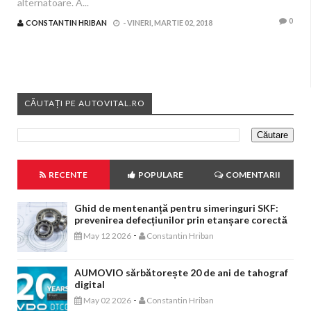
alternatoare. A...
0
CONSTANTIN HRIBAN
-
VINERI, MARTIE 02, 2018
CĂUTAȚI PE AUTOVITAL.RO
RECENTE
POPULARE
COMENTARII
Ghid de mentenanță pentru simeringuri SKF:
prevenirea defecțiunilor prin etanșare corectă
-
May 12 2026
Constantin Hriban
AUMOVIO sărbătorește 20 de ani de tahograf
digital
-
May 02 2026
Constantin Hriban