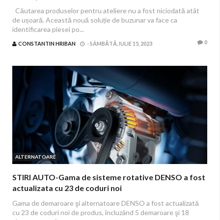
Căutarea produselor pentru ateliere nu a fost niciodată atât
de ușoară. Această nouă soluție de buzunar va face ca
identificarea piesei po...
0
CONSTANTIN HRIBAN
-
SÂMBĂTĂ, IULIE 15, 2023
ALTERNATOARE
STIRI AUTO-Gama de sisteme rotative DENSO a fost
actualizata cu 23 de coduri noi
Gama de demaroare şi alternatoare DENSO a fost actualizată
cu 23 de coduri noi de produs, încluzând 5 demaroare şi 18