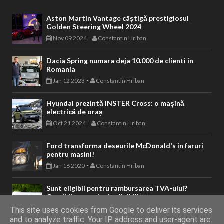
Aston Martin Vantage câștigă prestigiosul
Golden Steering Wheel 2024
-
Nov 09 2024
Constantin Hriban
Dacia Spring numara deja 10.000 de clienti in
Romania
-
Jan 12 2023
Constantin Hriban
Hyundai prezintă INSTER Cross: o mașină
electrică de oraș
-
Oct 21 2024
Constantin Hriban
Ford transforma deseurile McDonald's in faruri
pentru masini!
-
Jan 16 2020
Constantin Hriban
Sunt eligibil pentru rambursarea TVA-ului?
Condiții generale de eligibilitate.
-
Feb 20 2024
Constantin Hriban
This site uses cookies from Google to deliver its services
and to analyze traffic. Your IP address and user-agent are