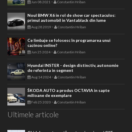
-
Jun 08 2021
Constantin Hriban
Noul BMW X6 in rol de show car spectaculos:
primul automobil in Vantablack din lume
-
Aug 28 2019
Constantin Hriban
Ce limbaje se folosesc în programarea unui
cazinou online?
-
Jun 25 2024
Constantin Hriban
Hyundai INSTER - design distinctiv, autonomie
de referinta in segment
-
Aug 14 2024
Constantin Hriban
ŠKODA AUTO a produs OCTAVIA in sapte
milioane de exemplare
-
Feb 25 2020
Constantin Hriban
Ultimele articole