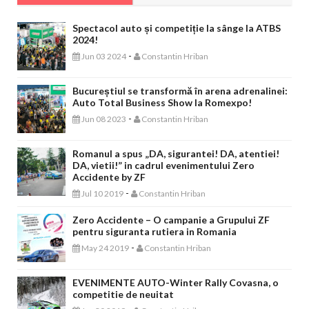
Spectacol auto și competiție la sânge la ATBS
2024!
-
Jun 03 2024
Constantin Hriban
Bucureștiul se transformă în arena adrenalinei:
Auto Total Business Show la Romexpo!
-
Jun 08 2023
Constantin Hriban
Romanul a spus „DA, sigurantei! DA, atentiei!
DA, vietii!” in cadrul evenimentului Zero
Accidente by ZF
-
Jul 10 2019
Constantin Hriban
Zero Accidente – O campanie a Grupului ZF
pentru siguranta rutiera in Romania
-
May 24 2019
Constantin Hriban
EVENIMENTE AUTO-Winter Rally Covasna, o
competitie de neuitat