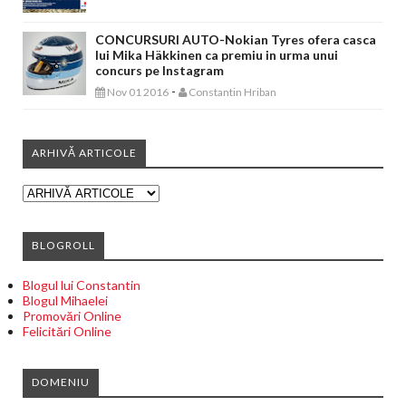
CONCURSURI AUTO-Nokian Tyres ofera casca
lui Mika Häkkinen ca premiu in urma unui
concurs pe Instagram
-
Nov 01 2016
Constantin Hriban
ARHIVĂ ARTICOLE
BLOGROLL
Blogul lui Constantin
Blogul Mihaelei
Promovări Online
Felicitări Online
DOMENIU