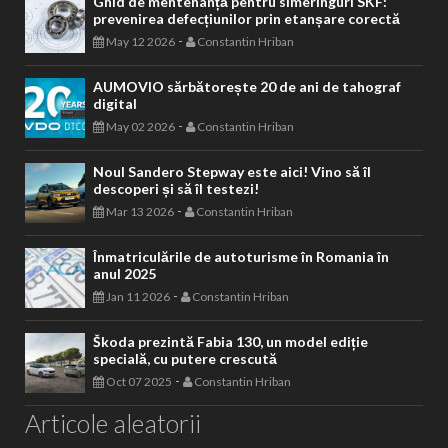
Ghid de mentenanță pentru simeringuri SKF:
prevenirea defecțiunilor prin etanșare corectă
-
May 12 2026
Constantin Hriban
AUMOVIO sărbătorește 20 de ani de tahograf
digital
-
May 02 2026
Constantin Hriban
Noul Sandero Stepway este aici! Vino să îl
descoperi și să îl testezi!
-
Mar 13 2026
Constantin Hriban
Înmatriculările de autoturisme în Romania în
anul 2025
-
Jan 11 2026
Constantin Hriban
Škoda prezintă Fabia 130, un model ediție
specială, cu putere crescută
-
Oct 07 2025
Constantin Hriban
Articole aleatorii