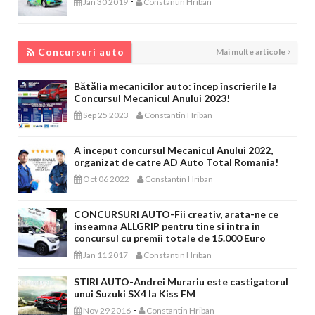
-
Jan 30 2019
Constantin Hriban
CONCURSURI AUTO
Concursuri auto
Mai multe articole
Bătălia mecanicilor auto: încep înscrierile la
Concursul Mecanicul Anului 2023!
-
Sep 25 2023
Constantin Hriban
A inceput concursul Mecanicul Anului 2022,
organizat de catre AD Auto Total Romania!
-
Oct 06 2022
Constantin Hriban
CONCURSURI AUTO-Fii creativ, arata-ne ce
inseamna ALLGRIP pentru tine si intra in
concursul cu premii totale de 15.000 Euro
-
Jan 11 2017
Constantin Hriban
STIRI AUTO-Andrei Murariu este castigatorul
unui Suzuki SX4 la Kiss FM
-
Nov 29 2016
Constantin Hriban