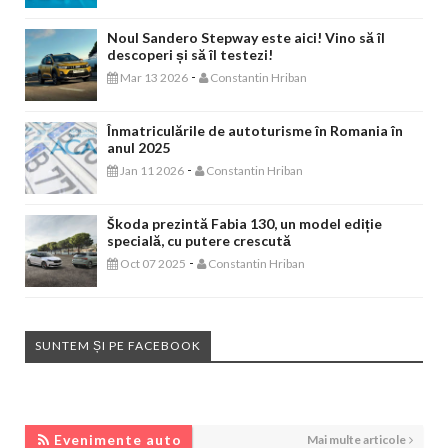
Noul Sandero Stepway este aici! Vino să îl
descoperi și să îl testezi!
-
Mar 13 2026
Constantin Hriban
Înmatriculările de autoturisme în Romania în
anul 2025
-
Jan 11 2026
Constantin Hriban
Škoda prezintă Fabia 130, un model ediție
specială, cu putere crescută
-
Oct 07 2025
Constantin Hriban
SUNTEM ȘI PE FACEBOOK
EVENIMENTE AUTO
Evenimente auto
Mai multe articole