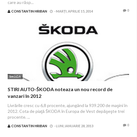
care au răsp...
0
CONSTANTIN HRIBAN
-
MARȚI, APRILIE 15, 2014
SKODA
STIRI AUTO-ŠKODA noteaza un nou record de
vanzari In 2012
Livrările cresc cu 6,8 procente, ajungând la 939.200 de maşini în
2012. Cota de piaţă ŠKODA în Europa de Vest depăşeşte trei
procente. ...
0
CONSTANTIN HRIBAN
-
LUNI, IANUARIE 28, 2013