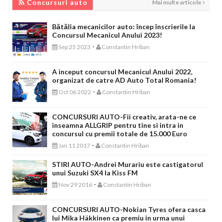
Concursuri auto
Mai multe articole
Bătălia mecanicilor auto: încep înscrierile la
Concursul Mecanicul Anului 2023!
-
Sep 25 2023
Constantin Hriban
A inceput concursul Mecanicul Anului 2022,
organizat de catre AD Auto Total Romania!
-
Oct 06 2022
Constantin Hriban
CONCURSURI AUTO-Fii creativ, arata-ne ce
inseamna ALLGRIP pentru tine si intra in
concursul cu premii totale de 15.000 Euro
-
Jan 11 2017
Constantin Hriban
STIRI AUTO-Andrei Murariu este castigatorul
unui Suzuki SX4 la Kiss FM
-
Nov 29 2016
Constantin Hriban
CONCURSURI AUTO-Nokian Tyres ofera casca
lui Mika Häkkinen ca premiu in urma unui