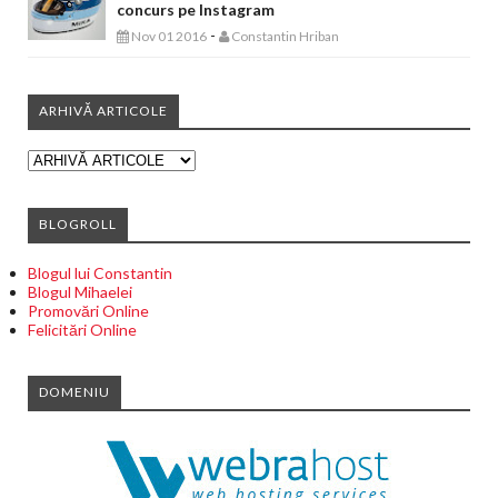
concurs pe Instagram
-
Nov 01 2016
Constantin Hriban
ARHIVĂ ARTICOLE
BLOGROLL
Blogul lui Constantin
Blogul Mihaelei
Promovări Online
Felicitări Online
DOMENIU