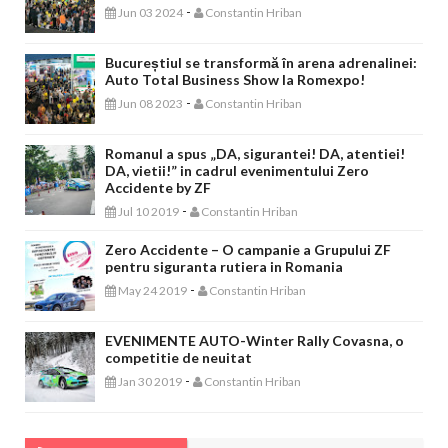
-
Jun 03 2024
Constantin Hriban
Bucureștiul se transformă în arena adrenalinei:
Auto Total Business Show la Romexpo!
-
Jun 08 2023
Constantin Hriban
Romanul a spus „DA, sigurantei! DA, atentiei!
DA, vietii!” in cadrul evenimentului Zero
Accidente by ZF
-
Jul 10 2019
Constantin Hriban
Zero Accidente – O campanie a Grupului ZF
pentru siguranta rutiera in Romania
-
May 24 2019
Constantin Hriban
EVENIMENTE AUTO-Winter Rally Covasna, o
competitie de neuitat
-
Jan 30 2019
Constantin Hriban
CONCURSURI AUTO