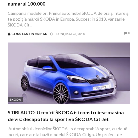
numarul 100.000
Campania modelelor: Primul automobil ŠKODA de ora ș întăre ș
te pozi ț ia mărcii ŠKODA în Europa. Succes: în 2013, vânzările
ŠKODA Cit...
0
CONSTANTIN HRIBAN
-
LUNI, MAI 26, 2014
SKODA
STIRI AUTO-Ucenicii ŠKODA isi construiesc masina
de vis: decapotabila sportiva ŠKODA CitiJet
‘Automobilul Ucenicilor ŠKODA’: o decapotabilă sport, cu două
locuri, care are la bază modelul ŠKODA Citigo. Un proiect de