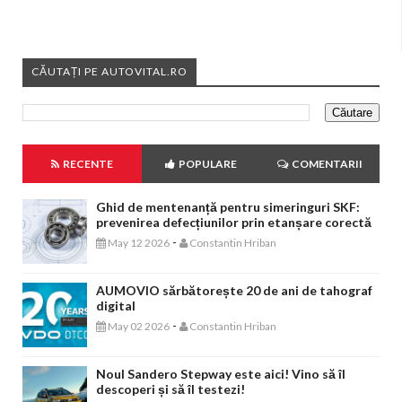
CĂUTAȚI PE AUTOVITAL.RO
RECENTE
POPULARE
COMENTARII
Ghid de mentenanță pentru simeringuri SKF:
prevenirea defecțiunilor prin etanșare corectă
-
May 12 2026
Constantin Hriban
AUMOVIO sărbătorește 20 de ani de tahograf
digital
-
May 02 2026
Constantin Hriban
Noul Sandero Stepway este aici! Vino să îl
descoperi și să îl testezi!