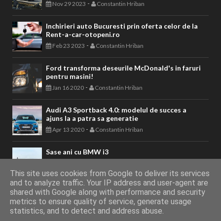
-
Nov 29 2023
Constantin Hriban
Inchirieri auto Bucuresti prin oferta celor de la
Rent-a-car-otopeni.ro
-
Feb 23 2023
Constantin Hriban
Ford transforma deseurile McDonald's in faruri
pentru masini!
-
Jan 16 2020
Constantin Hriban
Audi A3 Sportback 4.0: modelul de succes a
ajuns la a patra sa generatie
-
Apr 13 2020
Constantin Hriban
Sase ani cu BMW i3
-
Jan 07 2020
Constantin Hriban
This site uses cookies from Google to deliver its services
and to analyze traffic. Your IP address and user-agent are
shared with Google along with performance and security
metrics to ensure quality of service, generate usage
AUTOVITAL - Blog Auto
Copyright © 2011 - 2026. Toate drepturile
statistics, and to detect and address abuse.