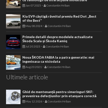
-
Jan 07 2025
Constantin Hriban
Kia EV9 câștigă râvnitul premiu Red Dot „Best
of the Best”
-
May 08 2024
Constantin Hriban
Primele detalii despre modelele actualizate
Škoda Scala și Škoda Kamiq
-
Jul 20 2023
Constantin Hriban
Noua ŠKODA FABIA la a patra generatie: mai
ingenioasa ca niciodata
-
Aug 20 2021
Constantin Hriban
Ultimele articole
Ghid de mentenanță pentru simeringuri SKF:
prevenirea defecțiunilor prin etanșare corectă
-
May 12 2026
Constantin Hriban