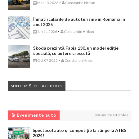
-
Mar 13 2026
Constantin Hriban
Înmatriculările de autoturisme în Romania în
anul 2025
-
Jan 11 2026
Constantin Hriban
Škoda prezintă Fabia 130, un model ediție
specială, cu putere crescută
-
Oct 07 2025
Constantin Hriban
SUNTEM ȘI PE FACEBOOK
EVENIMENTE AUTO
Evenimente auto
Mai multe articole
Spectacol auto și competiție la sânge la ATBS
2024!