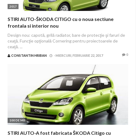
2017
STIRI AUTO-ŠKODA CITIGO cu o noua sectiune
frontala si interior nou
Design nou: capotă, grilă radiator, bare de protecţie şi faruri de
ceaţă. Funcţie opţională Cornering pentru proiectoarele de
ceaţă. ...
0
CONSTANTIN HRIBAN
-
MIERCURI, FEBRUARIE 22, 2017
100 DE MII
STIRI AUTO-A fost fabricata ŠKODA Citigo cu