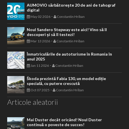
AUMOVIO sărbătorește 20 de ani de tahograf
digital
-
May 02 2026
Constantin Hriban
Noul Sandero Stepway este aici! Vino să îl
descoperi și să îl testezi!
-
Mar 13 2026
Constantin Hriban
Înmatriculările de autoturisme în Romania în
anul 2025
-
Jan 11 2026
Constantin Hriban
Škoda prezintă Fabia 130, un model ediție
specială, cu putere crescută
-
Oct 07 2025
Constantin Hriban
Articole aleatorii
Mai Duster decât oricând! Noul Duster
continuă o poveste de succes!