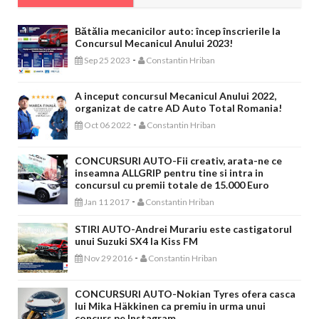
Bătălia mecanicilor auto: încep înscrierile la
Concursul Mecanicul Anului 2023!
-
Sep 25 2023
Constantin Hriban
A inceput concursul Mecanicul Anului 2022,
organizat de catre AD Auto Total Romania!
-
Oct 06 2022
Constantin Hriban
CONCURSURI AUTO-Fii creativ, arata-ne ce
inseamna ALLGRIP pentru tine si intra in
concursul cu premii totale de 15.000 Euro
-
Jan 11 2017
Constantin Hriban
STIRI AUTO-Andrei Murariu este castigatorul
unui Suzuki SX4 la Kiss FM
-
Nov 29 2016
Constantin Hriban
CONCURSURI AUTO-Nokian Tyres ofera casca
lui Mika Häkkinen ca premiu in urma unui
concurs pe Instagram