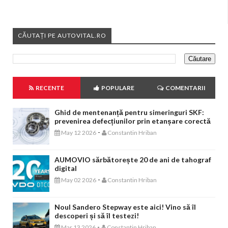
CĂUTAȚI PE AUTOVITAL.RO
RECENTE
POPULARE
COMENTARII
Ghid de mentenanță pentru simeringuri SKF:
prevenirea defecțiunilor prin etanșare corectă
-
May 12 2026
Constantin Hriban
AUMOVIO sărbătorește 20 de ani de tahograf
digital
-
May 02 2026
Constantin Hriban
Noul Sandero Stepway este aici! Vino să îl
descoperi și să îl testezi!
-
Mar 13 2026
Constantin Hriban