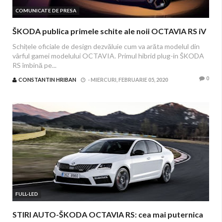
COMUNICATE DE PRESA
ŠKODA publica primele schite ale noii OCTAVIA RS iV
Schițele oficiale de design dezvăluie cum va arăta modelul din
vârful gamei modelului OCTAVIA. Primul hibrid plug-in ŠKODA
RS îmbină pe...
0
CONSTANTIN HRIBAN
-
MIERCURI, FEBRUARIE 05, 2020
FULL-LED
STIRI AUTO-ŠKODA OCTAVIA RS: cea mai puternica