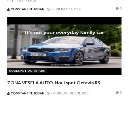
ŠKODA Octavia ...
0
CONSTANTIN HRIBAN
-
LUNI, IULIE 14, 2014
NOUL SPOT OCTAVIA RS
ZONA VESELA AUTO-Noul spot Octavia RS
0
CONSTANTIN HRIBAN
-
MIERCURI, IULIE 31, 2013