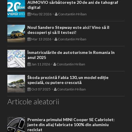
AUMOVIO sărbătorește 20 de ani de tahograf
digital
-
May 02 2026
Constantin Hriban
Noul Sandero Stepway este aici! Vino să îl
descoperi și să îl testezi!
-
Mar 13 2026
Constantin Hriban
Înmatriculările de autoturisme în Romania în
anul 2025
-
Jan 11 2026
Constantin Hriban
Škoda prezintă Fabia 130, un model ediție
specială, cu putere crescută
-
Oct 07 2025
Constantin Hriban
Articole aleatorii
Premiera primului MINI Cooper SE Cabriolet:
jante din aliaj fabricate 100% din aluminiu
reciclat