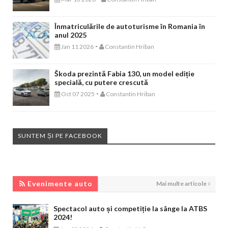
Înmatriculările de autoturisme în Romania în
anul 2025
-
Jan 11 2026
Constantin Hriban
Škoda prezintă Fabia 130, un model ediție
specială, cu putere crescută
-
Oct 07 2025
Constantin Hriban
SUNTEM ȘI PE FACEBOOK
EVENIMENTE AUTO
Evenimente auto
Mai multe articole
Spectacol auto și competiție la sânge la ATBS
2024!