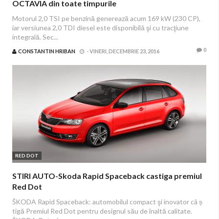
OCTAVIA din toate timpurile
Motorul 2,0 TSI pe benzină generează acum 169 kW (230 CP),
iar versiunea 2,0 TDI diesel este disponibilă şi cu tracţiune
integrală. Sec...
0
CONSTANTIN HRIBAN
-
VINERI, DECEMBRIE 23, 2016
RED DOT
STIRI AUTO-Skoda Rapid Spaceback castiga premiul
Red Dot
ŠKODA Rapid Spaceback: automobilul compact şi inovator câ ș
tigă Premiul Red Dot pentru designul său de înaltă calitate.