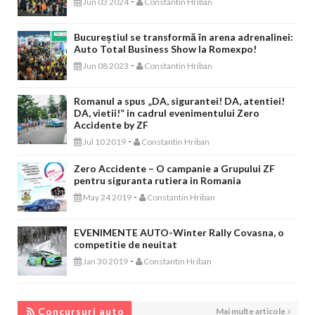
-
Jun 03 2024
Constantin Hriban
Bucureștiul se transformă în arena adrenalinei:
Auto Total Business Show la Romexpo!
-
Jun 08 2023
Constantin Hriban
Romanul a spus „DA, sigurantei! DA, atentiei!
DA, vietii!” in cadrul evenimentului Zero
Accidente by ZF
-
Jul 10 2019
Constantin Hriban
Zero Accidente – O campanie a Grupului ZF
pentru siguranta rutiera in Romania
-
May 24 2019
Constantin Hriban
EVENIMENTE AUTO-Winter Rally Covasna, o
competitie de neuitat
-
Jan 30 2019
Constantin Hriban
CONCURSURI AUTO
Concursuri auto
Mai multe articole