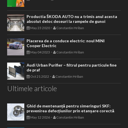
Productia ŠKODA AUTO nu a trimis anul acesta
absolut deloc deseuri la rampele de gunoi
-
May 23 2020
Constantin Hriban
Placerea de a conduce electric: noul MINI
Cooper Electric
-
May 04 2023
Constantin Hriban
Audi Urban Purifier – filtrul pentru particule fine
de praf
-
Oct 21 2022
Constantin Hriban
Ultimele articole
Ghid de mentenanță pentru simeringuri SKF:
prevenirea defecțiunilor prin etanșare corectă
-
May 12 2026
Constantin Hriban