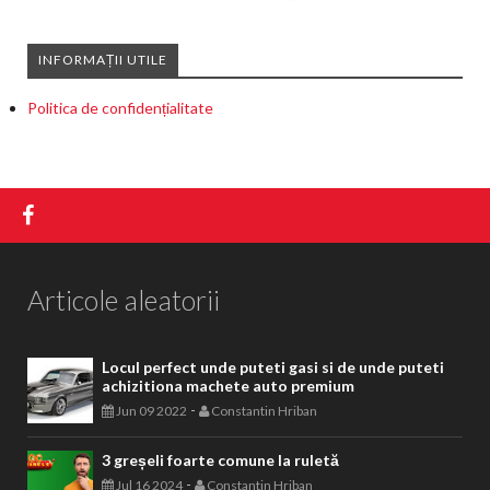
INFORMAȚII UTILE
Politica de confidențialitate
Articole aleatorii
Locul perfect unde puteti gasi si de unde puteti
achizitiona machete auto premium
-
Jun 09 2022
Constantin Hriban
3 greșeli foarte comune la ruletă
-
Jul 16 2024
Constantin Hriban