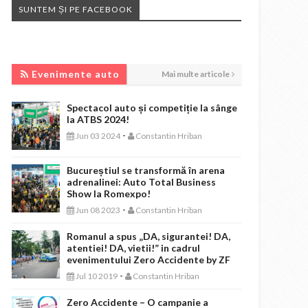
SUNTEM ȘI PE FACEBOOK
EVENIMENTE AUTO
Evenimente auto
Mai multe articole
Spectacol auto și competiție la sânge
la ATBS 2024!
-
Jun 03 2024
Constantin Hriban
Bucureștiul se transformă în arena
adrenalinei: Auto Total Business
Show la Romexpo!
-
Jun 08 2023
Constantin Hriban
Romanul a spus „DA, sigurantei! DA,
atentiei! DA, vietii!” in cadrul
evenimentului Zero Accidente by ZF
-
Jul 10 2019
Constantin Hriban
Zero Accidente – O campanie a