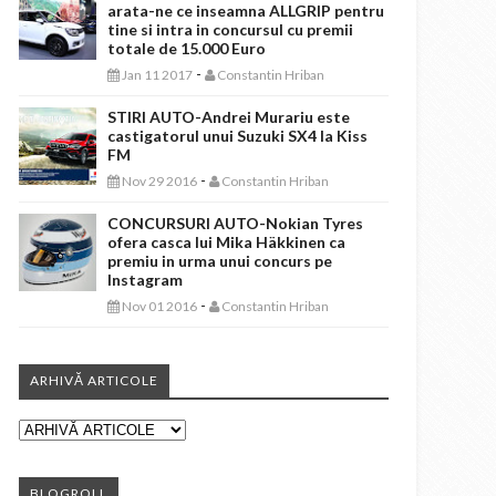
arata-ne ce inseamna ALLGRIP pentru
tine si intra in concursul cu premii
totale de 15.000 Euro
-
Jan 11 2017
Constantin Hriban
STIRI AUTO-Andrei Murariu este
castigatorul unui Suzuki SX4 la Kiss
FM
-
Nov 29 2016
Constantin Hriban
CONCURSURI AUTO-Nokian Tyres
ofera casca lui Mika Häkkinen ca
premiu in urma unui concurs pe
Instagram
-
Nov 01 2016
Constantin Hriban
ARHIVĂ ARTICOLE
BLOGROLL