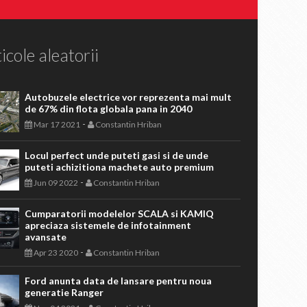
icole aleatorii
Autobuzele electrice vor reprezenta mai mult
de 67% din flota globala pana in 2040
-
Mar 17 2021
Constantin Hriban
Locul perfect unde puteti gasi si de unde
puteti achizitiona machete auto premium
-
Jun 09 2022
Constantin Hriban
Cumparatorii modelelor SCALA si KAMIQ
apreciaza sistemele de infotainment
avansate
-
Apr 23 2020
Constantin Hriban
Ford anunta data de lansare pentru noua
generatie Ranger