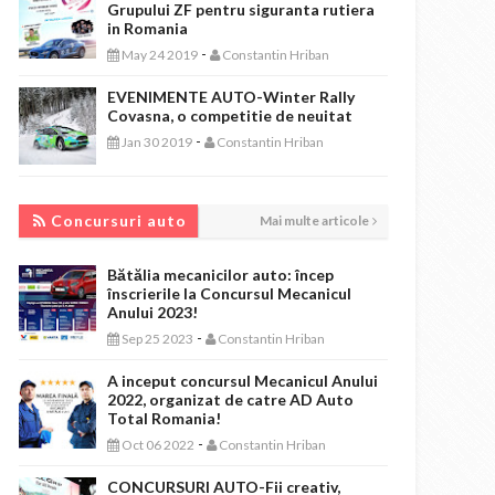
Grupului ZF pentru siguranta rutiera
in Romania
-
May 24 2019
Constantin Hriban
EVENIMENTE AUTO-Winter Rally
Covasna, o competitie de neuitat
-
Jan 30 2019
Constantin Hriban
CONCURSURI AUTO
Concursuri auto
Mai multe articole
Bătălia mecanicilor auto: încep
înscrierile la Concursul Mecanicul
Anului 2023!
-
Sep 25 2023
Constantin Hriban
A inceput concursul Mecanicul Anului
2022, organizat de catre AD Auto
Total Romania!
-
Oct 06 2022
Constantin Hriban
CONCURSURI AUTO-Fii creativ,