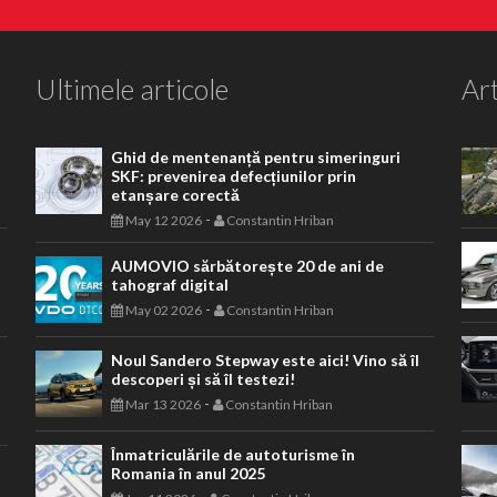
Ultimele articole
Art
Ghid de mentenanță pentru simeringuri
SKF: prevenirea defecțiunilor prin
etanșare corectă
-
May 12 2026
Constantin Hriban
AUMOVIO sărbătorește 20 de ani de
tahograf digital
-
May 02 2026
Constantin Hriban
Noul Sandero Stepway este aici! Vino să îl
descoperi și să îl testezi!
-
Mar 13 2026
Constantin Hriban
Înmatriculările de autoturisme în
Romania în anul 2025