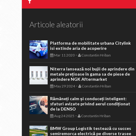
Articole aleatorii
Platforma de mobilitate urbana Citylink
isi extinde aria de acoperire
-
Mar 11 2020
Constantin Hriban
Niterra lansează noi bujii de aprindere din
metale prețioase în gama sa de piese de
aprindere NGK Aftermarket
-
May 29 2024
Constantin Hriban
Rămâneți calm și conduceți inteligent:
sfaturi avizate privind aerul condiționat
de la DENSO
-
Aug 24 2025
Constantin Hriban
BMW Group Logistik testează cu succes
semiremorca electrică pe diverse trasee