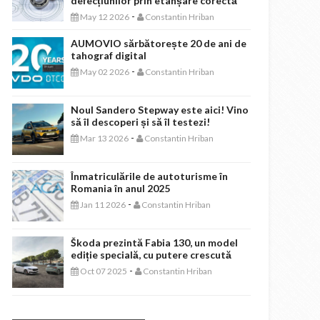
defecțiunilor prin etanșare corectă
-
May 12 2026
Constantin Hriban
AUMOVIO sărbătorește 20 de ani de
tahograf digital
-
May 02 2026
Constantin Hriban
Noul Sandero Stepway este aici! Vino
să îl descoperi și să îl testezi!
-
Mar 13 2026
Constantin Hriban
Înmatriculările de autoturisme în
Romania în anul 2025
-
Jan 11 2026
Constantin Hriban
Škoda prezintă Fabia 130, un model
ediție specială, cu putere crescută
-
Oct 07 2025
Constantin Hriban