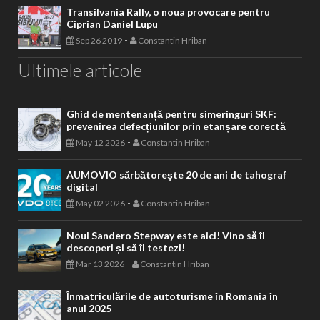
Transilvania Rally, o noua provocare pentru
Ciprian Daniel Lupu
-
Sep 26 2019
Constantin Hriban
Ultimele articole
Ghid de mentenanță pentru simeringuri SKF:
prevenirea defecțiunilor prin etanșare corectă
-
May 12 2026
Constantin Hriban
AUMOVIO sărbătorește 20 de ani de tahograf
digital
-
May 02 2026
Constantin Hriban
Noul Sandero Stepway este aici! Vino să îl
descoperi și să îl testezi!
-
Mar 13 2026
Constantin Hriban
Înmatriculările de autoturisme în Romania în
anul 2025