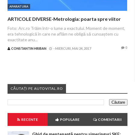
APARATURA
ARTICOLE DIVERSE-Metrologia: poarta spre viitor
Foto: Arc.ro Trăim într-o lume a exactului. Moment de moment,
era tehnologică în care ne aflăm ne obligă să cunoaștem cu
exactitate anu...
0
CONSTANTIN HRIBAN
-
MIERCURI, MAI 24, 2017
CĂUTAȚI PE AUTOVITAL.RO
RECENTE
POPULARE
COMENTARII
Ghid de mentenanță pentru simeringuri SKF: