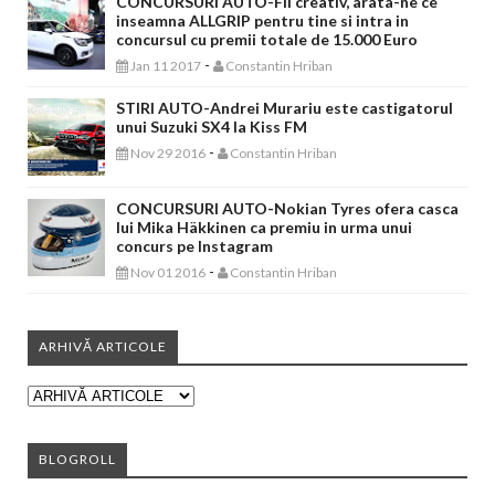
CONCURSURI AUTO-Fii creativ, arata-ne ce
inseamna ALLGRIP pentru tine si intra in
concursul cu premii totale de 15.000 Euro
-
Jan 11 2017
Constantin Hriban
STIRI AUTO-Andrei Murariu este castigatorul
unui Suzuki SX4 la Kiss FM
-
Nov 29 2016
Constantin Hriban
CONCURSURI AUTO-Nokian Tyres ofera casca
lui Mika Häkkinen ca premiu in urma unui
concurs pe Instagram
-
Nov 01 2016
Constantin Hriban
ARHIVĂ ARTICOLE
BLOGROLL