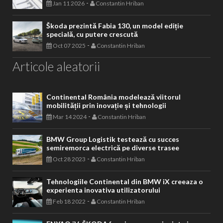
-
Jan 11 2026
Constantin Hriban
Škoda prezintă Fabia 130, un model ediție
specială, cu putere crescută
-
Oct 07 2025
Constantin Hriban
Articole aleatorii
Continental România modelează viitorul
mobilității prin inovație și tehnologii
-
Mar 14 2024
Constantin Hriban
BMW Group Logistik testează cu succes
semiremorca electrică pe diverse trasee
-
Oct 28 2023
Constantin Hriban
Tehnologiile Continental din BMW iX creeaza o
experienta inovativa utilizatorului
-
Feb 18 2022
Constantin Hriban