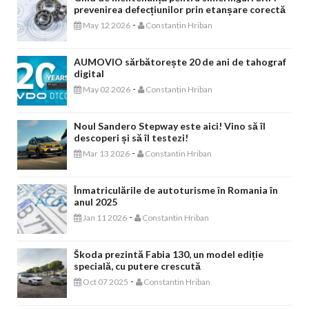
prevenirea defecțiunilor prin etanșare corectă
-
May 12 2026
Constantin Hriban
AUMOVIO sărbătorește 20 de ani de tahograf
digital
-
May 02 2026
Constantin Hriban
Noul Sandero Stepway este aici! Vino să îl
descoperi și să îl testezi!
-
Mar 13 2026
Constantin Hriban
Înmatriculările de autoturisme în Romania în
anul 2025
-
Jan 11 2026
Constantin Hriban
Škoda prezintă Fabia 130, un model ediție
specială, cu putere crescută
-
Oct 07 2025
Constantin Hriban