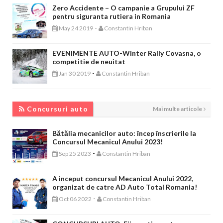
Zero Accidente – O campanie a Grupului ZF
pentru siguranta rutiera in Romania
-
May 24 2019
Constantin Hriban
EVENIMENTE AUTO-Winter Rally Covasna, o
competitie de neuitat
-
Jan 30 2019
Constantin Hriban
CONCURSURI AUTO
Concursuri auto
Mai multe articole
Bătălia mecanicilor auto: încep înscrierile la
Concursul Mecanicul Anului 2023!
-
Sep 25 2023
Constantin Hriban
A inceput concursul Mecanicul Anului 2022,
organizat de catre AD Auto Total Romania!
-
Oct 06 2022
Constantin Hriban