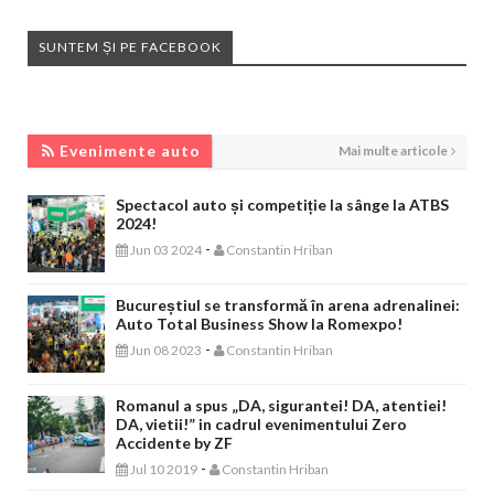
SUNTEM ȘI PE FACEBOOK
EVENIMENTE AUTO
Evenimente auto
Mai multe articole
Spectacol auto și competiție la sânge la ATBS
2024!
-
Jun 03 2024
Constantin Hriban
Bucureștiul se transformă în arena adrenalinei:
Auto Total Business Show la Romexpo!
-
Jun 08 2023
Constantin Hriban
Romanul a spus „DA, sigurantei! DA, atentiei!
DA, vietii!” in cadrul evenimentului Zero
Accidente by ZF
-
Jul 10 2019
Constantin Hriban