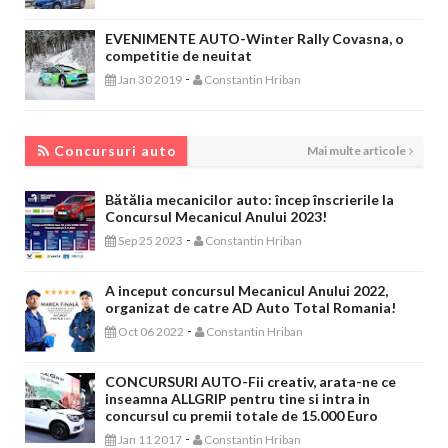
EVENIMENTE AUTO-Winter Rally Covasna, o
competitie de neuitat
-
Jan 30 2019
Constantin Hriban
CONCURSURI AUTO
Concursuri auto
Mai multe articole
Bătălia mecanicilor auto: încep înscrierile la
Concursul Mecanicul Anului 2023!
-
Sep 25 2023
Constantin Hriban
A inceput concursul Mecanicul Anului 2022,
organizat de catre AD Auto Total Romania!
-
Oct 06 2022
Constantin Hriban
CONCURSURI AUTO-Fii creativ, arata-ne ce
inseamna ALLGRIP pentru tine si intra in
concursul cu premii totale de 15.000 Euro
-
Jan 11 2017
Constantin Hriban