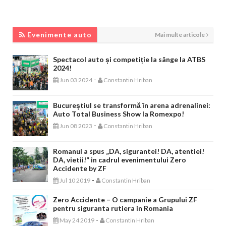
EVENIMENTE AUTO
Evenimente auto
Mai multe articole
Spectacol auto și competiție la sânge la ATBS
2024!
-
Jun 03 2024
Constantin Hriban
Bucureștiul se transformă în arena adrenalinei:
Auto Total Business Show la Romexpo!
-
Jun 08 2023
Constantin Hriban
Romanul a spus „DA, sigurantei! DA, atentiei!
DA, vietii!” in cadrul evenimentului Zero
Accidente by ZF
-
Jul 10 2019
Constantin Hriban
Zero Accidente – O campanie a Grupului ZF
pentru siguranta rutiera in Romania
-
May 24 2019
Constantin Hriban