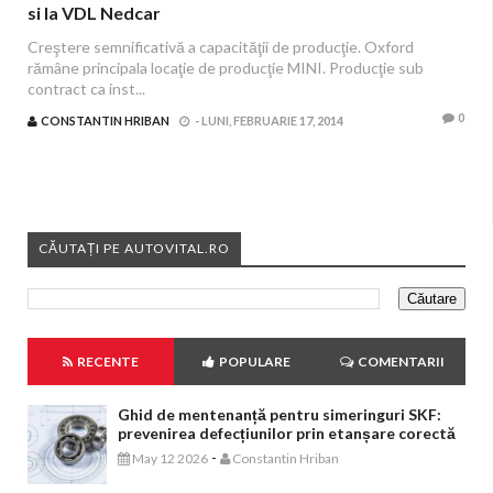
si la VDL Nedcar
Creştere semnificativă a capacităţii de producţie. Oxford
rămâne principala locaţie de producţie MINI. Producţie sub
contract ca inst...
0
CONSTANTIN HRIBAN
-
LUNI, FEBRUARIE 17, 2014
CĂUTAȚI PE AUTOVITAL.RO
RECENTE
POPULARE
COMENTARII
Ghid de mentenanță pentru simeringuri SKF:
prevenirea defecțiunilor prin etanșare corectă
-
May 12 2026
Constantin Hriban