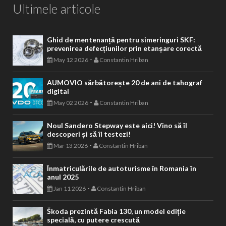
Ultimele articole
Ghid de mentenanță pentru simeringuri SKF:
prevenirea defecțiunilor prin etanșare corectă
-
May 12 2026
Constantin Hriban
AUMOVIO sărbătorește 20 de ani de tahograf
digital
-
May 02 2026
Constantin Hriban
Noul Sandero Stepway este aici! Vino să îl
descoperi și să îl testezi!
-
Mar 13 2026
Constantin Hriban
Înmatriculările de autoturisme în Romania în
anul 2025
-
Jan 11 2026
Constantin Hriban
Škoda prezintă Fabia 130, un model ediție
specială, cu putere crescută