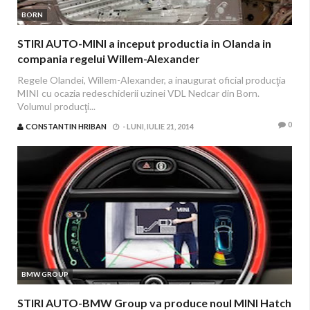
BORN
STIRI AUTO-MINI a inceput productia in Olanda in
compania regelui Willem-Alexander
Regele Olandei, Willem-Alexander, a inaugurat oficial producţia
MINI cu ocazia redeschiderii uzinei VDL Nedcar din Born.
Volumul producţi...
0
CONSTANTIN HRIBAN
-
LUNI, IULIE 21, 2014
BMW GROUP
STIRI AUTO-BMW Group va produce noul MINI Hatch