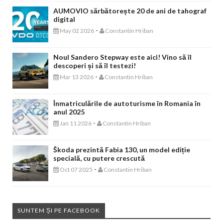
AUMOVIO sărbătorește 20 de ani de tahograf
digital
-
May 02 2026
Constantin Hriban
Noul Sandero Stepway este aici! Vino să îl
descoperi și să îl testezi!
-
Mar 13 2026
Constantin Hriban
Înmatriculările de autoturisme în Romania în
anul 2025
-
Jan 11 2026
Constantin Hriban
Škoda prezintă Fabia 130, un model ediție
specială, cu putere crescută
-
Oct 07 2025
Constantin Hriban
SUNTEM ȘI PE FACEBOOK