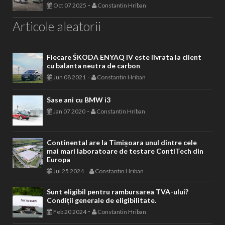
-
Oct 07 2025
Constantin Hriban
Articole aleatorii
Fiecare ŠKODA ENYAQ iV este livrata la client
cu balanta neutra de carbon
-
Jun 08 2021
Constantin Hriban
Sase ani cu BMW i3
-
Jan 07 2020
Constantin Hriban
Continental are la Timișoara unul dintre cele
mai mari laboratoare de testare ContiTech din
Europa
-
Jul 25 2024
Constantin Hriban
Sunt eligibil pentru rambursarea TVA-ului?
Condiții generale de eligibilitate.
-
Feb 20 2024
Constantin Hriban