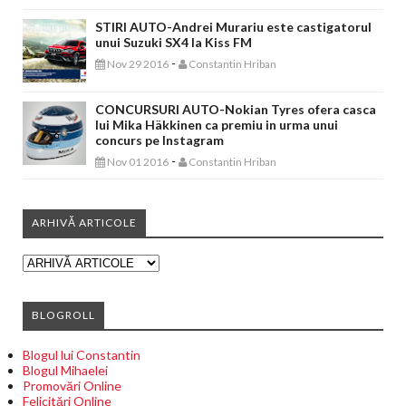
STIRI AUTO-Andrei Murariu este castigatorul
unui Suzuki SX4 la Kiss FM
-
Nov 29 2016
Constantin Hriban
CONCURSURI AUTO-Nokian Tyres ofera casca
lui Mika Häkkinen ca premiu in urma unui
concurs pe Instagram
-
Nov 01 2016
Constantin Hriban
ARHIVĂ ARTICOLE
BLOGROLL
Blogul lui Constantin
Blogul Mihaelei
Promovări Online
Felicitări Online