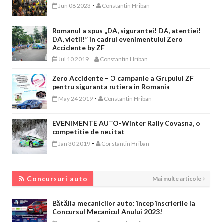
-
Jun 08 2023
Constantin Hriban
Romanul a spus „DA, sigurantei! DA, atentiei!
DA, vietii!” in cadrul evenimentului Zero
Accidente by ZF
-
Jul 10 2019
Constantin Hriban
Zero Accidente – O campanie a Grupului ZF
pentru siguranta rutiera in Romania
-
May 24 2019
Constantin Hriban
EVENIMENTE AUTO-Winter Rally Covasna, o
competitie de neuitat
-
Jan 30 2019
Constantin Hriban
CONCURSURI AUTO
Concursuri auto
Mai multe articole
Bătălia mecanicilor auto: încep înscrierile la
Concursul Mecanicul Anului 2023!