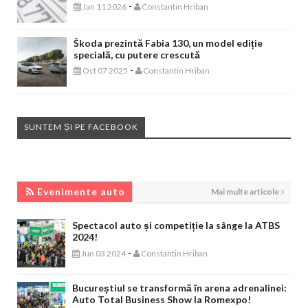
-
Jan 11 2026
Constantin Hriban
Škoda prezintă Fabia 130, un model ediție
specială, cu putere crescută
-
Oct 07 2025
Constantin Hriban
SUNTEM ȘI PE FACEBOOK
EVENIMENTE AUTO
Evenimente auto
Mai multe articole
Spectacol auto și competiție la sânge la ATBS
2024!
-
Jun 03 2024
Constantin Hriban
Bucureștiul se transformă în arena adrenalinei:
Auto Total Business Show la Romexpo!