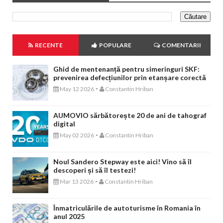
RECENTE
POPULARE
COMENTARII
Ghid de mentenanță pentru simeringuri SKF:
prevenirea defecțiunilor prin etanșare corectă
-
May 12 2026
Constantin Hriban
AUMOVIO sărbătorește 20 de ani de tahograf
digital
-
May 02 2026
Constantin Hriban
Noul Sandero Stepway este aici! Vino să îl
descoperi și să îl testezi!
-
Mar 13 2026
Constantin Hriban
Înmatriculările de autoturisme în Romania în
anul 2025