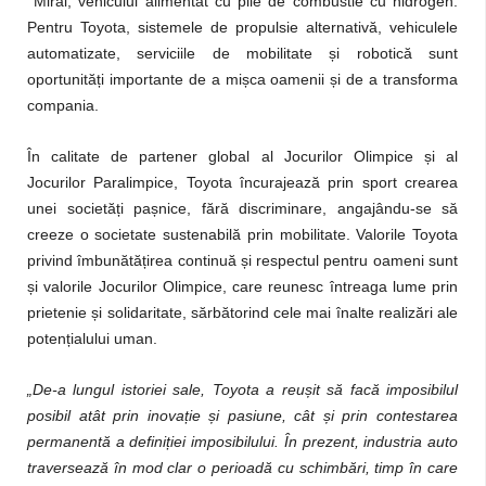
Mirai, vehiculul alimentat cu pile de combustie cu hidrogen.
Pentru Toyota, sistemele de propulsie alternativă, vehiculele
automatizate, serviciile de mobilitate și robotică sunt
oportunități importante de a mișca oamenii și de a transforma
compania.
În calitate de partener global al Jocurilor Olimpice și al
Jocurilor Paralimpice, Toyota încurajează prin sport crearea
unei societăți pașnice, fără discriminare, angajându-se să
creeze o societate sustenabilă prin mobilitate. Valorile Toyota
privind îmbunătățirea continuă și respectul pentru oameni sunt
și valorile Jocurilor Olimpice, care reunesc întreaga lume prin
prietenie și solidaritate, sărbătorind cele mai înalte realizări ale
potențialului uman.
„De-a lungul istoriei sale, Toyota a reușit să facă imposibilul
posibil atât prin inovație și pasiune, cât și prin contestarea
permanentă a definiției imposibilului. În prezent, industria auto
traversează în mod clar o perioadă cu schimbări, timp în care