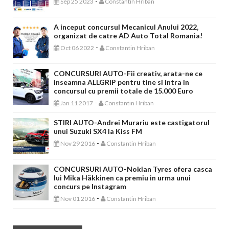
-
Sep 25 2023
Constantin Hriban
A inceput concursul Mecanicul Anului 2022,
organizat de catre AD Auto Total Romania!
-
Oct 06 2022
Constantin Hriban
CONCURSURI AUTO-Fii creativ, arata-ne ce
inseamna ALLGRIP pentru tine si intra in
concursul cu premii totale de 15.000 Euro
-
Jan 11 2017
Constantin Hriban
STIRI AUTO-Andrei Murariu este castigatorul
unui Suzuki SX4 la Kiss FM
-
Nov 29 2016
Constantin Hriban
CONCURSURI AUTO-Nokian Tyres ofera casca
lui Mika Häkkinen ca premiu in urma unui
concurs pe Instagram
-
Nov 01 2016
Constantin Hriban