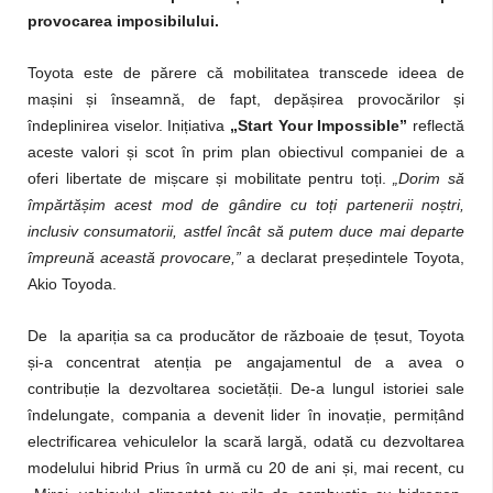
provocarea imposibilului.
Toyota este de părere că mobilitatea transcede ideea de
mașini și înseamnă, de fapt, depășirea provocărilor și
îndeplinirea viselor. Inițiativa
„Start Your Impossible”
reflectă
aceste valori și scot în prim plan obiectivul companiei de a
oferi libertate de mișcare și mobilitate pentru toți.
„Dorim să
împărtășim acest mod de gândire cu toți partenerii noștri,
inclusiv consumatorii, astfel încât să putem duce mai departe
împreună această provocare,”
a declarat președintele Toyota,
Akio Toyoda.
De la apariția sa ca producător de războaie de țesut, Toyota
și-a concentrat atenția pe angajamentul de a avea o
contribuție la dezvoltarea societății. De-a lungul istoriei sale
îndelungate, compania a devenit lider în inovație, permițând
electrificarea vehiculelor la scară largă, odată cu dezvoltarea
modelului hibrid Prius în urmă cu 20 de ani și, mai recent, cu