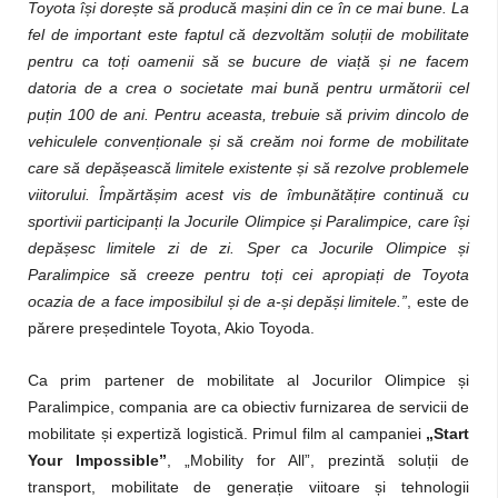
Toyota își dorește să producă mașini din ce în ce mai bune. La
fel de important este faptul că dezvoltăm soluții de mobilitate
pentru ca toți oamenii să se bucure de viață și ne facem
datoria de a crea o societate mai bună pentru următorii cel
puțin 100 de ani. Pentru aceasta, trebuie să privim dincolo de
vehiculele convenționale și să creăm noi forme de mobilitate
care să depășească limitele existente și să rezolve problemele
viitorului. Împărtășim acest vis de îmbunătățire continuă cu
sportivii participanți la Jocurile Olimpice și Paralimpice, care își
depășesc limitele zi de zi. Sper ca Jocurile Olimpice și
Paralimpice să creeze pentru toți cei apropiați de Toyota
ocazia de a face imposibilul și de a-și depăși limitele.”
, este de
părere președintele Toyota, Akio Toyoda.
Ca prim partener de mobilitate al Jocurilor Olimpice și
Paralimpice, compania are ca obiectiv furnizarea de servicii de
mobilitate și expertiză logistică. Primul film al campaniei
„Start
Your Impossible”
, „Mobility for All”, prezintă soluții de
transport, mobilitate de generație viitoare și tehnologii