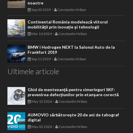
noastre
-
Sep 03 2019
Constantin Hriban
Continental România modelează viitorul
mobilității prin inovație și tehnologii
-
Mar 14 2024
Constantin Hriban
BMW i Hydrogen NEXT la Salonul Auto de la
Frankfurt 2019
-
Sep 11 2019
Constantin Hriban
Ultimele articole
Ghid de mentenanță pentru simeringuri SKF:
prevenirea defecțiunilor prin etanșare corectă
-
May 12 2026
Constantin Hriban
AUMOVIO sărbătorește 20 de ani de tahograf
digital
-
May 02 2026
Constantin Hriban