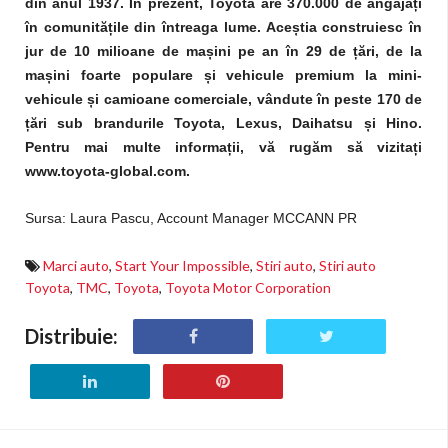
din anul 1937. În prezent, Toyota are 370.000 de angajați
în comunitățile din întreaga lume. Aceștia construiesc în
jur de 10 milioane de mașini pe an în 29 de țări, de la
mașini foarte populare și vehicule premium la mini-
vehicule și camioane comerciale, vândute în peste 170 de
țări sub brandurile Toyota, Lexus, Daihatsu și Hino.
Pentru mai multe informații, vă rugăm să vizitați
www.toyota-global.com.
Sursa: Laura Pascu, Account Manager MCCANN PR
Marci auto
,
Start Your Impossible
,
Stiri auto
,
Stiri auto
Toyota
,
TMC
,
Toyota
,
Toyota Motor Corporation
Distribuie: