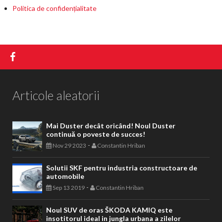
Politica de confidențialitate
Articole aleatorii
Mai Duster decât oricând! Noul Duster
continuă o poveste de succes!
-
Nov 29 2023
Constantin Hriban
Solutii SKF pentru industria constructoare de
automobile
-
Sep 13 2019
Constantin Hriban
Noul SUV de oras ŠKODA KAMIQ este
insotitorul ideal in jungla urbana a zilelor