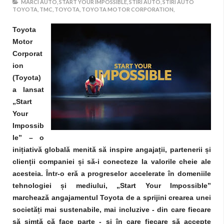
MARCI AUTO,
START YOUR IMPOSSIBLE,
STIRI AUTO,
STIRI AUTO
TOYOTA,
TMC,
TOYOTA,
TOYOTA MOTOR CORPORATION,
Toyota
Motor
Corporat
ion
(Toyota)
a lansat
„Start
Your
Impossib
le” – o
inițiativă globală menită să inspire angajații, partenerii și
clienții companiei și să-i conecteze la valorile cheie ale
acesteia. Într-o eră a progreselor accelerate în domeniile
tehnologiei și mediului, „Start Your Impossible”
marchează angajamentul Toyota de a sprijini crearea unei
societăți mai sustenabile, mai incluzive - din care fiecare
să simtă că face parte - și în care fiecare să accepte