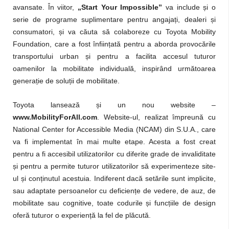
avansate. În viitor,
„Start Your Impossible”
va include și o
serie de programe suplimentare pentru angajați, dealeri și
consumatori, și va căuta să colaboreze cu Toyota Mobility
Foundation, care a fost înființată pentru a aborda provocările
transportului urban și pentru a facilita accesul tuturor
oamenilor la mobilitate individuală, inspirând următoarea
generație de soluții de mobilitate.
Toyota lansează și un nou website –
www.MobilityForAll.com
. Website-ul, realizat împreună cu
National Center for Accessible Media (NCAM) din S.U.A., care
va fi implementat în mai multe etape. Acesta a fost creat
pentru a fi accesibil utilizatorilor cu diferite grade de invaliditate
și pentru a permite tuturor utilizatorilor să experimenteze site-
ul și conținutul acestuia. Indiferent dacă setările sunt implicite,
sau adaptate persoanelor cu deficiențe de vedere, de auz, de
mobilitate sau cognitive, toate codurile și funcțiile de design
oferă tuturor o experiență la fel de plăcută.