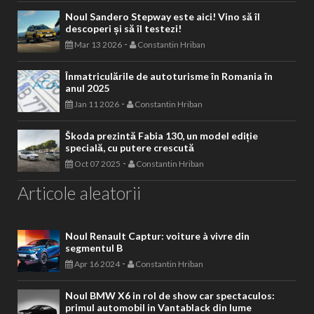
Noul Sandero Stepway este aici! Vino să îl
descoperi și să îl testezi!
-
Mar 13 2026
Constantin Hriban
Înmatriculările de autoturisme în Romania în
anul 2025
-
Jan 11 2026
Constantin Hriban
Škoda prezintă Fabia 130, un model ediție
specială, cu putere crescută
-
Oct 07 2025
Constantin Hriban
Articole aleatorii
Noul Renault Captur: voiture à vivre din
segmentul B
-
Apr 16 2024
Constantin Hriban
Noul BMW X6 in rol de show car spectaculos:
primul automobil in Vantablack din lume