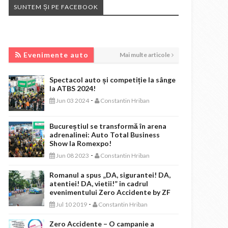
SUNTEM ȘI PE FACEBOOK
EVENIMENTE AUTO
Evenimente auto
Mai multe articole
Spectacol auto și competiție la sânge
la ATBS 2024!
-
Jun 03 2024
Constantin Hriban
Bucureștiul se transformă în arena
adrenalinei: Auto Total Business
Show la Romexpo!
-
Jun 08 2023
Constantin Hriban
Romanul a spus „DA, sigurantei! DA,
atentiei! DA, vietii!” in cadrul
evenimentului Zero Accidente by ZF
-
Jul 10 2019
Constantin Hriban
Zero Accidente – O campanie a