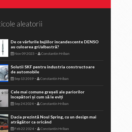
icole aleatorii
De ce vârfurile bujiilor incandescente DENSO
au culoarea gri/albastră?
-
Nov 09 2023
Constantin Hriban
Solutii SKF pentru industria constructoare
de automobile
-
Sep 13 2019
Constantin Hriban
Cele mai comune greșeli ale pariorilor
începători și cum să le eviți
-
Sep 24 2024
Constantin Hriban
Dacia prezintă Noul Spring, cu un design mai
atrăgător ca oricând
-
Feb 22 2024
Constantin Hriban