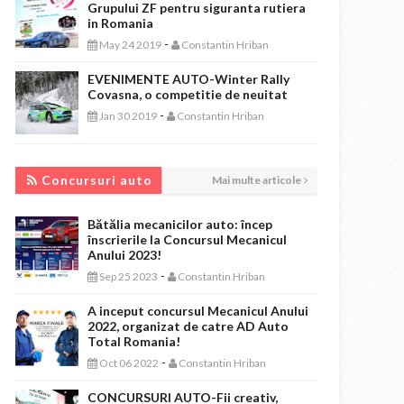
Grupului ZF pentru siguranta rutiera
in Romania
-
May 24 2019
Constantin Hriban
EVENIMENTE AUTO-Winter Rally
Covasna, o competitie de neuitat
-
Jan 30 2019
Constantin Hriban
CONCURSURI AUTO
Concursuri auto
Mai multe articole
Bătălia mecanicilor auto: încep
înscrierile la Concursul Mecanicul
Anului 2023!
-
Sep 25 2023
Constantin Hriban
A inceput concursul Mecanicul Anului
2022, organizat de catre AD Auto
Total Romania!
-
Oct 06 2022
Constantin Hriban
CONCURSURI AUTO-Fii creativ,