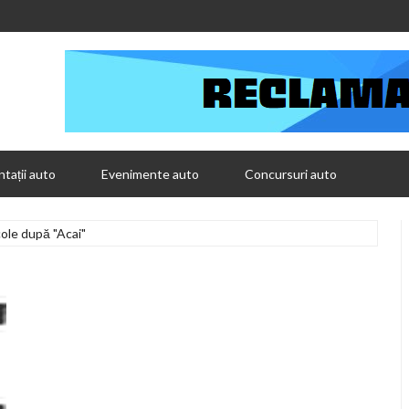
tații auto
Evenimente auto
Concursuri auto
cole după "Acai"