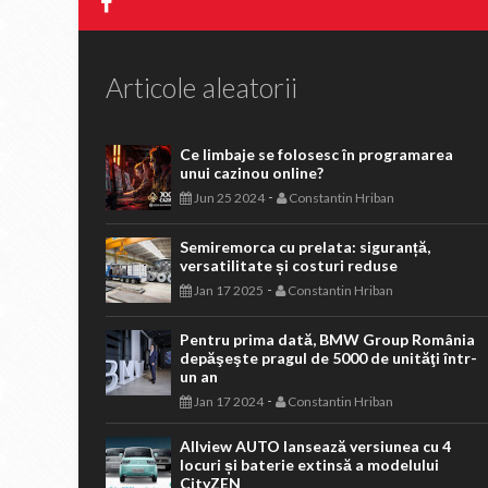
Articole aleatorii
Ce limbaje se folosesc în programarea
unui cazinou online?
-
Jun 25 2024
Constantin Hriban
Semiremorca cu prelata: siguranță,
versatilitate și costuri reduse
-
Jan 17 2025
Constantin Hriban
Pentru prima dată, BMW Group România
depăşeşte pragul de 5000 de unităţi într-
un an
-
Jan 17 2024
Constantin Hriban
Allview AUTO lansează versiunea cu 4
locuri și baterie extinsă a modelului
CityZEN