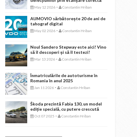
defecțiunilor prin etanșare corectă
-
May 12 2026
Constantin Hriban
AUMOVIO sărbătorește 20 de ani de
tahograf digital
-
May 02 2026
Constantin Hriban
Noul Sandero Stepway este aici! Vino
să îl descoperi și să îl testezi!
-
Mar 13 2026
Constantin Hriban
Înmatriculările de autoturisme în
Romania în anul 2025
-
Jan 11 2026
Constantin Hriban
Škoda prezintă Fabia 130, un model
ediție specială, cu putere crescută
-
Oct 07 2025
Constantin Hriban