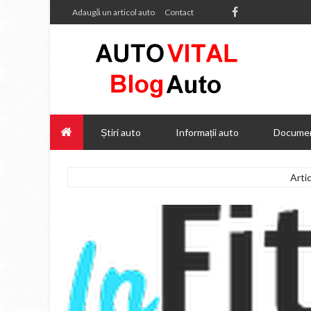
Adaugă un articol auto
Contact
Știri auto
Informații auto
Documen
Arti