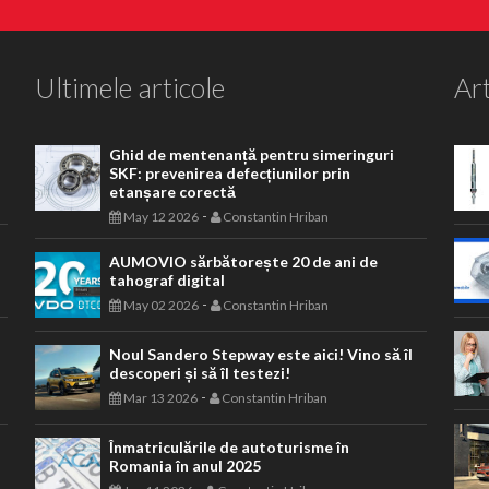
Ultimele articole
Art
Ghid de mentenanță pentru simeringuri
SKF: prevenirea defecțiunilor prin
etanșare corectă
-
May 12 2026
Constantin Hriban
AUMOVIO sărbătorește 20 de ani de
tahograf digital
-
May 02 2026
Constantin Hriban
Noul Sandero Stepway este aici! Vino să îl
descoperi și să îl testezi!
-
Mar 13 2026
Constantin Hriban
Înmatriculările de autoturisme în
Romania în anul 2025