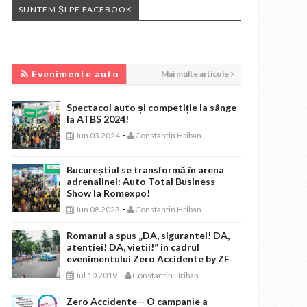
SUNTEM ȘI PE FACEBOOK
EVENIMENTE AUTO
Evenimente auto
Mai multe articole
Spectacol auto și competiție la sânge
la ATBS 2024!
-
Jun 03 2024
Constantin Hriban
Bucureștiul se transformă în arena
adrenalinei: Auto Total Business
Show la Romexpo!
-
Jun 08 2023
Constantin Hriban
Romanul a spus „DA, sigurantei! DA,
atentiei! DA, vietii!” in cadrul
evenimentului Zero Accidente by ZF
-
Jul 10 2019
Constantin Hriban
Zero Accidente – O campanie a