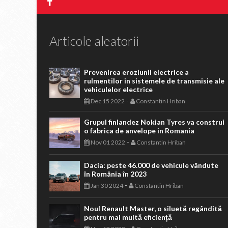
Articole aleatorii
Prevenirea eroziunii electrice a
rulmentilor in sistemele de transmisie ale
vehiculelor electrice
-
Dec 15 2022
Constantin Hriban
Grupul finlandez Nokian Tyres va construi
o fabrica de anvelope in Romania
-
Nov 01 2022
Constantin Hriban
Dacia: peste 46.000 de vehicule vândute
în România în 2023
-
Jan 30 2024
Constantin Hriban
Noul Renault Master, o siluetă regândită
pentru mai multă eficiență