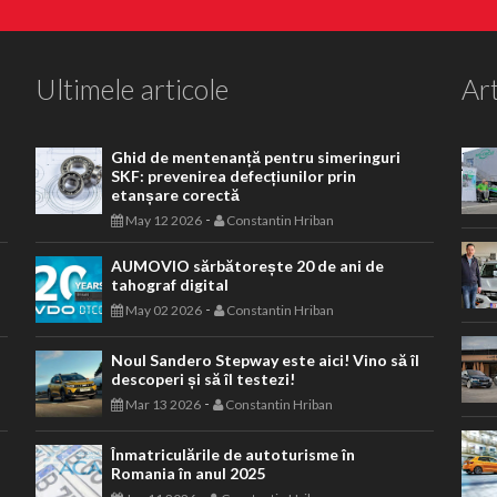
Ultimele articole
Art
Ghid de mentenanță pentru simeringuri
SKF: prevenirea defecțiunilor prin
etanșare corectă
-
May 12 2026
Constantin Hriban
AUMOVIO sărbătorește 20 de ani de
tahograf digital
-
May 02 2026
Constantin Hriban
Noul Sandero Stepway este aici! Vino să îl
descoperi și să îl testezi!
-
Mar 13 2026
Constantin Hriban
Înmatriculările de autoturisme în
Romania în anul 2025