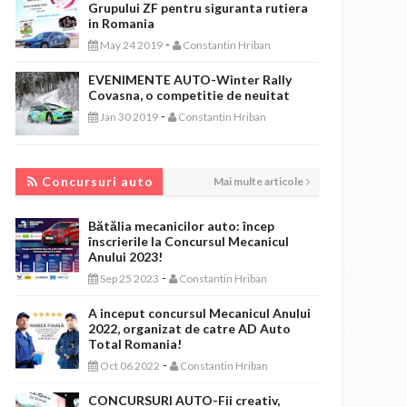
Grupului ZF pentru siguranta rutiera
in Romania
-
May 24 2019
Constantin Hriban
EVENIMENTE AUTO-Winter Rally
Covasna, o competitie de neuitat
-
Jan 30 2019
Constantin Hriban
CONCURSURI AUTO
Concursuri auto
Mai multe articole
Bătălia mecanicilor auto: încep
înscrierile la Concursul Mecanicul
Anului 2023!
-
Sep 25 2023
Constantin Hriban
A inceput concursul Mecanicul Anului
2022, organizat de catre AD Auto
Total Romania!
-
Oct 06 2022
Constantin Hriban
CONCURSURI AUTO-Fii creativ,