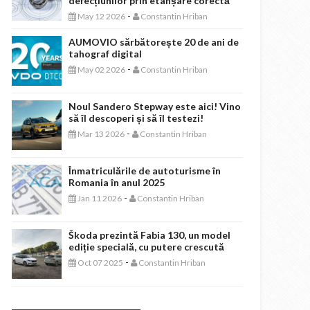
defecțiunilor prin etanșare corectă
-
May 12 2026
Constantin Hriban
AUMOVIO sărbătorește 20 de ani de
tahograf digital
-
May 02 2026
Constantin Hriban
Noul Sandero Stepway este aici! Vino
să îl descoperi și să îl testezi!
-
Mar 13 2026
Constantin Hriban
Înmatriculările de autoturisme în
Romania în anul 2025
-
Jan 11 2026
Constantin Hriban
Škoda prezintă Fabia 130, un model
ediție specială, cu putere crescută
-
Oct 07 2025
Constantin Hriban