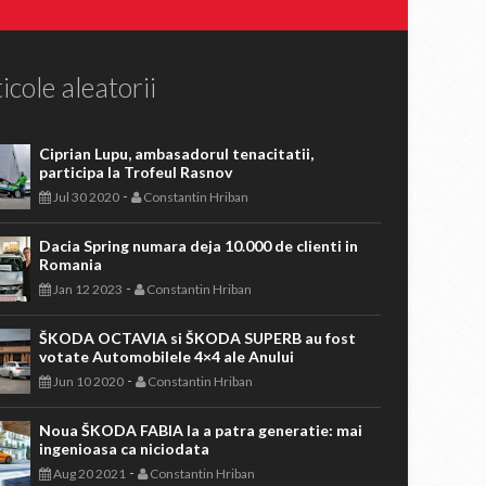
icole aleatorii
Ciprian Lupu, ambasadorul tenacitatii,
participa la Trofeul Rasnov
-
Jul 30 2020
Constantin Hriban
Dacia Spring numara deja 10.000 de clienti in
Romania
-
Jan 12 2023
Constantin Hriban
ŠKODA OCTAVIA si ŠKODA SUPERB au fost
votate Automobilele 4×4 ale Anului
-
Jun 10 2020
Constantin Hriban
Noua ŠKODA FABIA la a patra generatie: mai
ingenioasa ca niciodata
-
Aug 20 2021
Constantin Hriban