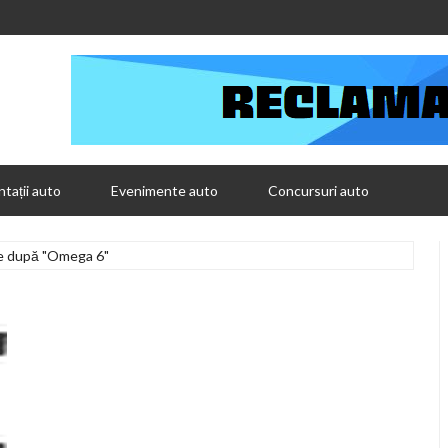
tații auto
Evenimente auto
Concursuri auto
le după "Omega 6"