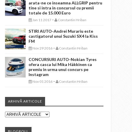
arata-ne ce inseamna ALLGRIP pentru
tine si intra in concursul cu premii
totale de 15.000 Euro
-
Jan 11 2017
Constantin Hriban
STIRI AUTO-Andrei Murariu este
castigatorul unui Suzuki SX4 la Kiss
FM
-
Nov 29 2016
Constantin Hriban
CONCURSURI AUTO-Nokian Tyres
ofera casca lui Mika Häkkinen ca
premiu in urma unui concurs pe
Instagram
-
Nov 01 2016
Constantin Hriban
ARHIVĂ ARTICOLE
BLOGROLL