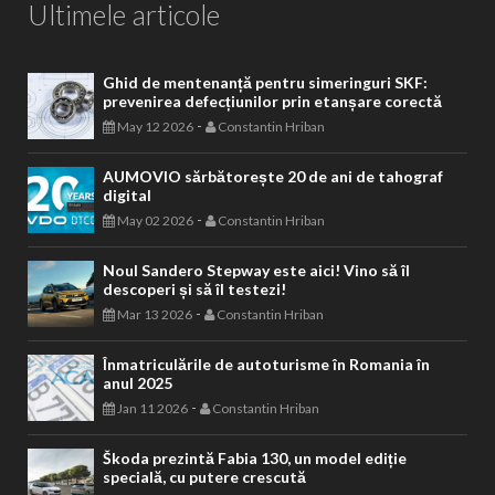
Ultimele articole
Ghid de mentenanță pentru simeringuri SKF:
prevenirea defecțiunilor prin etanșare corectă
-
May 12 2026
Constantin Hriban
AUMOVIO sărbătorește 20 de ani de tahograf
digital
-
May 02 2026
Constantin Hriban
Noul Sandero Stepway este aici! Vino să îl
descoperi și să îl testezi!
-
Mar 13 2026
Constantin Hriban
Înmatriculările de autoturisme în Romania în
anul 2025
-
Jan 11 2026
Constantin Hriban
Škoda prezintă Fabia 130, un model ediție
specială, cu putere crescută