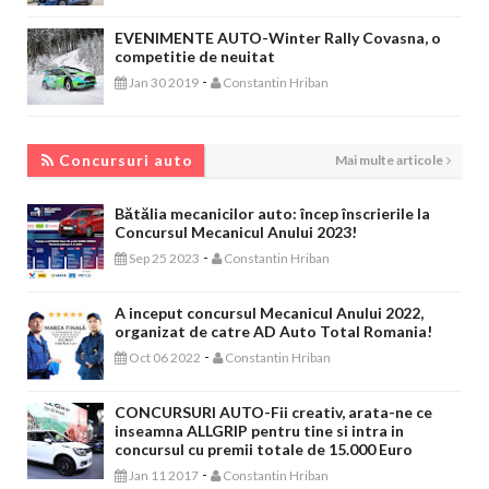
EVENIMENTE AUTO-Winter Rally Covasna, o
competitie de neuitat
-
Jan 30 2019
Constantin Hriban
CONCURSURI AUTO
Concursuri auto
Mai multe articole
Bătălia mecanicilor auto: încep înscrierile la
Concursul Mecanicul Anului 2023!
-
Sep 25 2023
Constantin Hriban
A inceput concursul Mecanicul Anului 2022,
organizat de catre AD Auto Total Romania!
-
Oct 06 2022
Constantin Hriban
CONCURSURI AUTO-Fii creativ, arata-ne ce
inseamna ALLGRIP pentru tine si intra in
concursul cu premii totale de 15.000 Euro
-
Jan 11 2017
Constantin Hriban