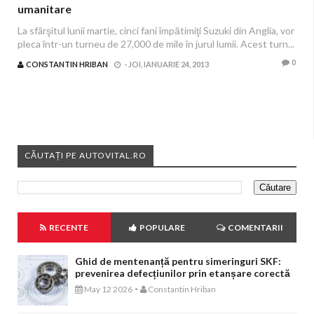
umanitare
La sfârşitul lunii martie, cinci fani împătimiţi Suzuki din Anglia, vor
pleca într-un turneu de 27,000 de mile în jurul lumii. Acest turn...
0
CONSTANTIN HRIBAN
-
JOI, IANUARIE 24, 2013
CĂUTAȚI PE AUTOVITAL.RO
RECENTE
POPULARE
COMENTARII
Ghid de mentenanță pentru simeringuri SKF:
prevenirea defecțiunilor prin etanșare corectă
-
May 12 2026
Constantin Hriban