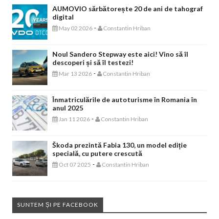
AUMOVIO sărbătorește 20 de ani de tahograf
digital
-
May 02 2026
Constantin Hriban
Noul Sandero Stepway este aici! Vino să îl
descoperi și să îl testezi!
-
Mar 13 2026
Constantin Hriban
Înmatriculările de autoturisme în Romania în
anul 2025
-
Jan 11 2026
Constantin Hriban
Škoda prezintă Fabia 130, un model ediție
specială, cu putere crescută
-
Oct 07 2025
Constantin Hriban
SUNTEM ȘI PE FACEBOOK