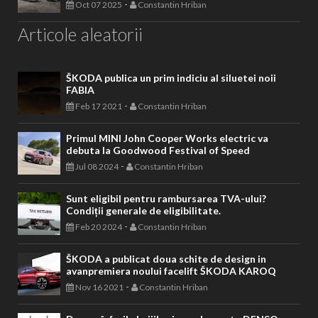
-
Oct 07 2025
Constantin Hriban
Articole aleatorii
ŠKODA publica un prim indiciu al siluetei noii
FABIA
-
Feb 17 2021
Constantin Hriban
Primul MINI John Cooper Works electric va
debuta la Goodwood Festival of Speed
-
Jul 08 2024
Constantin Hriban
Sunt eligibil pentru rambursarea TVA-ului?
Condiții generale de eligibilitate.
-
Feb 20 2024
Constantin Hriban
ŠKODA a publicat doua schite de design in
avanpremiera noului facelift ŠKODA KAROQ
-
Nov 16 2021
Constantin Hriban