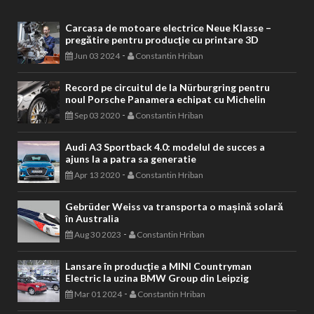
Carcasa de motoare electrice Neue Klasse –
pregătire pentru producţie cu printare 3D
-
Jun 03 2024
Constantin Hriban
Record pe circuitul de la Nürburgring pentru
noul Porsche Panamera echipat cu Michelin
-
Sep 03 2020
Constantin Hriban
Audi A3 Sportback 4.0: modelul de succes a
ajuns la a patra sa generatie
-
Apr 13 2020
Constantin Hriban
Gebrüder Weiss va transporta o mașină solară
în Australia
-
Aug 30 2023
Constantin Hriban
Lansare în producţie a MINI Countryman
Electric la uzina BMW Group din Leipzig
-
Mar 01 2024
Constantin Hriban