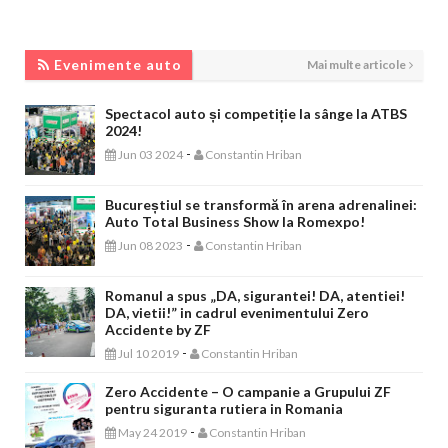
EVENIMENTE AUTO
Evenimente auto
Mai multe articole
Spectacol auto și competiție la sânge la ATBS
2024!
-
Jun 03 2024
Constantin Hriban
Bucureștiul se transformă în arena adrenalinei:
Auto Total Business Show la Romexpo!
-
Jun 08 2023
Constantin Hriban
Romanul a spus „DA, sigurantei! DA, atentiei!
DA, vietii!” in cadrul evenimentului Zero
Accidente by ZF
-
Jul 10 2019
Constantin Hriban
Zero Accidente – O campanie a Grupului ZF
pentru siguranta rutiera in Romania
-
May 24 2019
Constantin Hriban