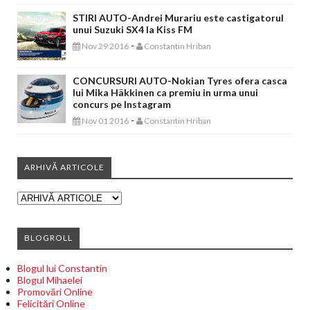
STIRI AUTO-Andrei Murariu este castigatorul
unui Suzuki SX4 la Kiss FM
-
Nov 29 2016
Constantin Hriban
CONCURSURI AUTO-Nokian Tyres ofera casca
lui Mika Häkkinen ca premiu in urma unui
concurs pe Instagram
-
Nov 01 2016
Constantin Hriban
ARHIVĂ ARTICOLE
BLOGROLL
Blogul lui Constantin
Blogul Mihaelei
Promovări Online
Felicitări Online