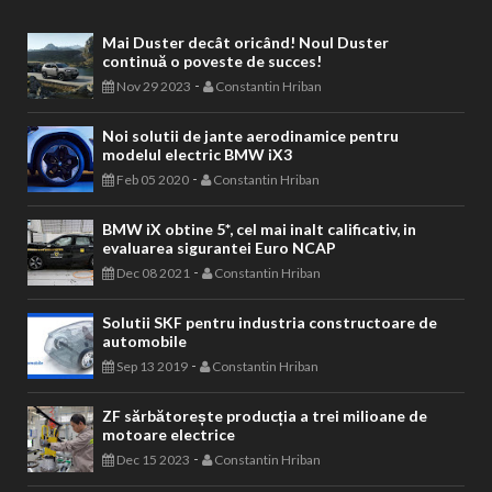
Mai Duster decât oricând! Noul Duster
continuă o poveste de succes!
-
Nov 29 2023
Constantin Hriban
Noi solutii de jante aerodinamice pentru
modelul electric BMW iX3
-
Feb 05 2020
Constantin Hriban
BMW iX obtine 5*, cel mai inalt calificativ, in
evaluarea sigurantei Euro NCAP
-
Dec 08 2021
Constantin Hriban
Solutii SKF pentru industria constructoare de
automobile
-
Sep 13 2019
Constantin Hriban
ZF sărbătorește producția a trei milioane de
motoare electrice
-
Dec 15 2023
Constantin Hriban