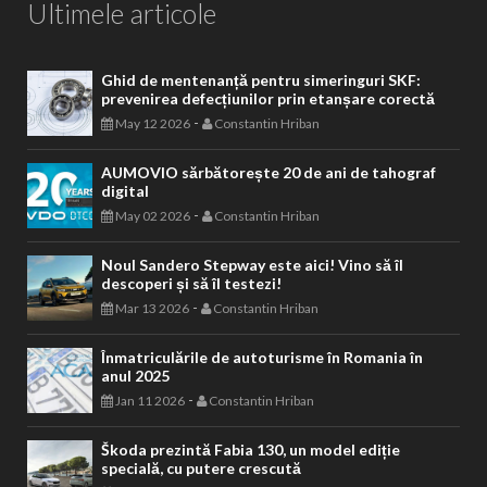
Ultimele articole
Ghid de mentenanță pentru simeringuri SKF:
prevenirea defecțiunilor prin etanșare corectă
-
May 12 2026
Constantin Hriban
AUMOVIO sărbătorește 20 de ani de tahograf
digital
-
May 02 2026
Constantin Hriban
Noul Sandero Stepway este aici! Vino să îl
descoperi și să îl testezi!
-
Mar 13 2026
Constantin Hriban
Înmatriculările de autoturisme în Romania în
anul 2025
-
Jan 11 2026
Constantin Hriban
Škoda prezintă Fabia 130, un model ediție
specială, cu putere crescută