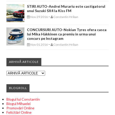
STIRI AUTO-Andrei Murariu este castigatorul
unui Suzuki SX4 la Kiss FM
-
Nov 29 2016
Constantin Hriban
CONCURSURI AUTO-Nokian Tyres ofera casca
lui Mika Häkkinen ca premiu in urma unui
concurs pe Instagram
-
Nov 01 2016
Constantin Hriban
ARHIVĂ ARTICOLE
BLOGROLL
Blogul lui Constantin
Blogul Mihaelei
Promovări Online
Felicitări Online