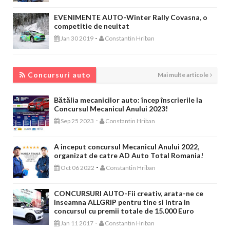
EVENIMENTE AUTO-Winter Rally Covasna, o
competitie de neuitat
-
Jan 30 2019
Constantin Hriban
CONCURSURI AUTO
Concursuri auto
Mai multe articole
Bătălia mecanicilor auto: încep înscrierile la
Concursul Mecanicul Anului 2023!
-
Sep 25 2023
Constantin Hriban
A inceput concursul Mecanicul Anului 2022,
organizat de catre AD Auto Total Romania!
-
Oct 06 2022
Constantin Hriban
CONCURSURI AUTO-Fii creativ, arata-ne ce
inseamna ALLGRIP pentru tine si intra in
concursul cu premii totale de 15.000 Euro
-
Jan 11 2017
Constantin Hriban