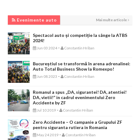
EVENIMENTE AUTO
Evenimente auto
Mai multe articole
Spectacol auto și competiție la sânge la ATBS
2024!
-
Jun 03 2024
Constantin Hriban
Bucureștiul se transformă în arena adrenalinei:
Auto Total Business Show la Romexpo!
-
Jun 08 2023
Constantin Hriban
Romanul a spus „DA, sigurantei! DA, atentiei!
DA, vietii!” in cadrul evenimentului Zero
Accidente by ZF
-
Jul 10 2019
Constantin Hriban
Zero Accidente – O campanie a Grupului ZF
pentru siguranta rutiera in Romania
-
May 24 2019
Constantin Hriban