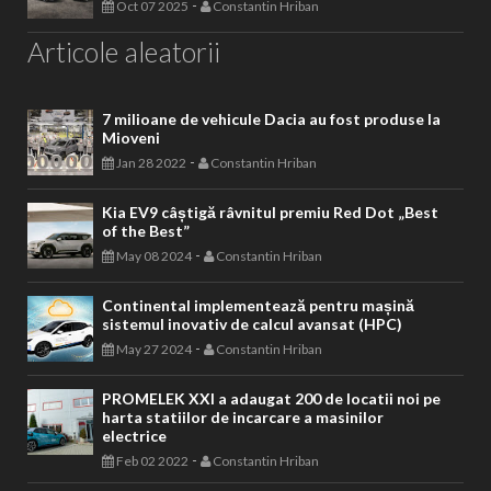
-
Oct 07 2025
Constantin Hriban
Articole aleatorii
7 milioane de vehicule Dacia au fost produse la
Mioveni
-
Jan 28 2022
Constantin Hriban
Kia EV9 câștigă râvnitul premiu Red Dot „Best
of the Best”
-
May 08 2024
Constantin Hriban
Continental implementează pentru mașină
sistemul inovativ de calcul avansat (HPC)
-
May 27 2024
Constantin Hriban
PROMELEK XXI a adaugat 200 de locatii noi pe
harta statiilor de incarcare a masinilor
electrice
-
Feb 02 2022
Constantin Hriban