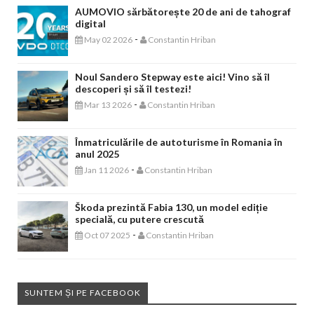
AUMOVIO sărbătorește 20 de ani de tahograf
digital
-
May 02 2026
Constantin Hriban
Noul Sandero Stepway este aici! Vino să îl
descoperi și să îl testezi!
-
Mar 13 2026
Constantin Hriban
Înmatriculările de autoturisme în Romania în
anul 2025
-
Jan 11 2026
Constantin Hriban
Škoda prezintă Fabia 130, un model ediție
specială, cu putere crescută
-
Oct 07 2025
Constantin Hriban
SUNTEM ȘI PE FACEBOOK