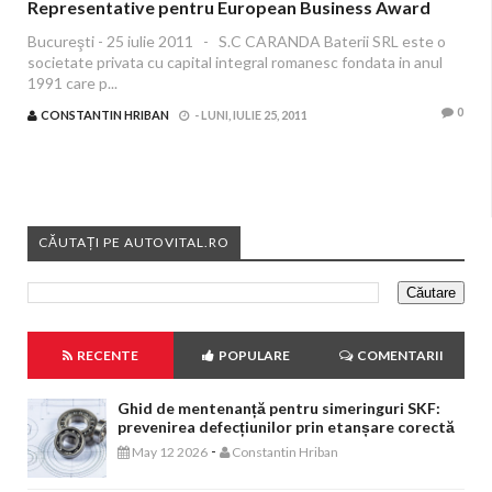
Representative pentru European Business Award
Bucureşti - 25 iulie 2011 - S.C CARANDA Baterii SRL este o
societate privata cu capital integral romanesc fondata in anul
1991 care p...
0
CONSTANTIN HRIBAN
-
LUNI, IULIE 25, 2011
CĂUTAȚI PE AUTOVITAL.RO
RECENTE
POPULARE
COMENTARII
Ghid de mentenanță pentru simeringuri SKF:
prevenirea defecțiunilor prin etanșare corectă
-
May 12 2026
Constantin Hriban