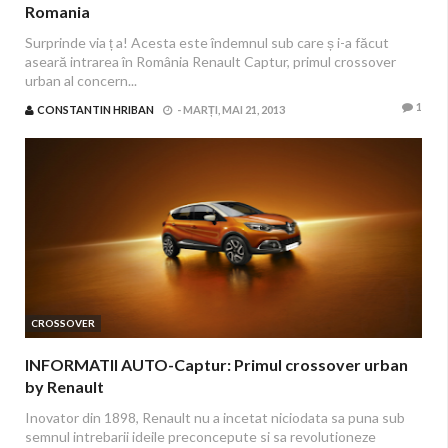
Romania
Surprinde via ț a! Acesta este îndemnul sub care ș i-a făcut
aseară intrarea în România Renault Captur, primul crossover
urban al concern...
1
CONSTANTIN HRIBAN
-
MARȚI, MAI 21, 2013
CROSSOVER
INFORMATII AUTO-Captur: Primul crossover urban
by Renault
Inovator din 1898, Renault nu a incetat niciodata sa puna sub
semnul intrebarii ideile preconcepute si sa revolutioneze