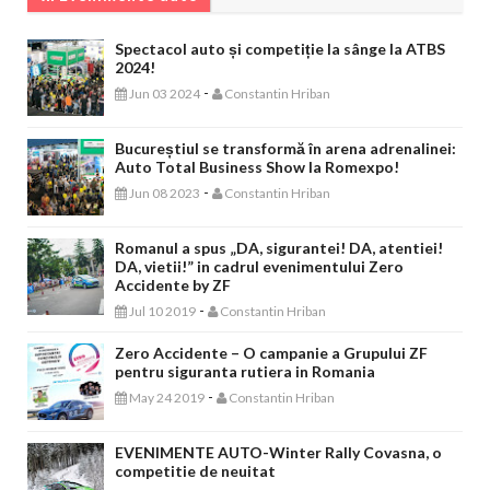
Spectacol auto și competiție la sânge la ATBS
2024!
-
Jun 03 2024
Constantin Hriban
Bucureștiul se transformă în arena adrenalinei:
Auto Total Business Show la Romexpo!
-
Jun 08 2023
Constantin Hriban
Romanul a spus „DA, sigurantei! DA, atentiei!
DA, vietii!” in cadrul evenimentului Zero
Accidente by ZF
-
Jul 10 2019
Constantin Hriban
Zero Accidente – O campanie a Grupului ZF
pentru siguranta rutiera in Romania
-
May 24 2019
Constantin Hriban
EVENIMENTE AUTO-Winter Rally Covasna, o
competitie de neuitat