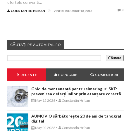
ofertele conventi...
0
CONSTANTIN HRIBAN
-
VINERI, IANUARIE 18, 2013
CĂUTAȚI PE AUTOVITAL.RO
RECENTE
POPULARE
COMENTARII
Ghid de mentenanță pentru simeringuri SKF:
prevenirea defecțiunilor prin etanșare corectă
-
May 12 2026
Constantin Hriban
AUMOVIO sărbătorește 20 de ani de tahograf
digital
-
May 02 2026
Constantin Hriban