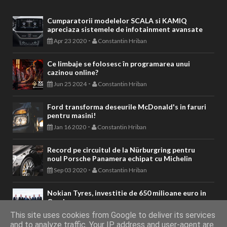
Cumparatorii modelelor SCALA si KAMIQ
apreciaza sistemele de infotainment avansate
-
Apr 23 2020
Constantin Hriban
Ce limbaje se folosesc în programarea unui
cazinou online?
-
Jun 25 2024
Constantin Hriban
Ford transforma deseurile McDonald's in faruri
pentru masini!
-
Jan 16 2020
Constantin Hriban
Record pe circuitul de la Nürburgring pentru
noul Porsche Panamera echipat cu Michelin
-
Sep 03 2020
Constantin Hriban
Nokian Tyres, investitie de 650 milioane euro in
Oradea
-
May 13 2023
Constantin Hriban
This site uses cookies from Google to deliver its services
and to analyze traffic. Your IP address and user-agent are