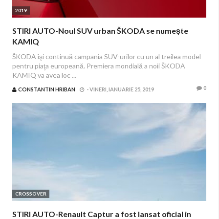
2019
STIRI AUTO-Noul SUV urban ŠKODA se numeşte
KAMIQ
ŠKODA îşi continuă campania SUV-urilor cu un al treilea model
pentru piaţa europeană. Premiera mondială a noii ŠKODA
KAMIQ va avea loc ...
0
CONSTANTIN HRIBAN
-
VINERI, IANUARIE 25, 2019
CROSSOVER
STIRI AUTO-Renault Captur a fost lansat oficial in