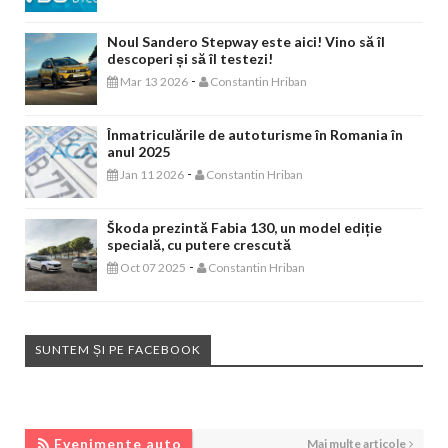
Noul Sandero Stepway este aici! Vino să îl
descoperi și să îl testezi!
-
Mar 13 2026
Constantin Hriban
Înmatriculările de autoturisme în Romania în
anul 2025
-
Jan 11 2026
Constantin Hriban
Škoda prezintă Fabia 130, un model ediție
specială, cu putere crescută
-
Oct 07 2025
Constantin Hriban
SUNTEM ȘI PE FACEBOOK
EVENIMENTE AUTO
Evenimente auto
Mai multe articole