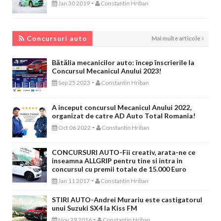
-
Jan 30 2019
Constantin Hriban
CONCURSURI AUTO
Concursuri auto
Mai multe articole
Bătălia mecanicilor auto: încep înscrierile la
Concursul Mecanicul Anului 2023!
-
Sep 25 2023
Constantin Hriban
A inceput concursul Mecanicul Anului 2022,
organizat de catre AD Auto Total Romania!
-
Oct 06 2022
Constantin Hriban
CONCURSURI AUTO-Fii creativ, arata-ne ce
inseamna ALLGRIP pentru tine si intra in
concursul cu premii totale de 15.000 Euro
-
Jan 11 2017
Constantin Hriban
STIRI AUTO-Andrei Murariu este castigatorul
unui Suzuki SX4 la Kiss FM
-
Nov 29 2016
Constantin Hriban