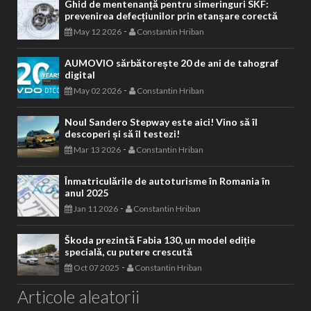
Ghid de mentenanță pentru simeringuri SKF:
prevenirea defecțiunilor prin etanșare corectă
-
May 12 2026
Constantin Hriban
AUMOVIO sărbătorește 20 de ani de tahograf
digital
-
May 02 2026
Constantin Hriban
Noul Sandero Stepway este aici! Vino să îl
descoperi și să îl testezi!
-
Mar 13 2026
Constantin Hriban
Înmatriculările de autoturisme în Romania în
anul 2025
-
Jan 11 2026
Constantin Hriban
Škoda prezintă Fabia 130, un model ediție
specială, cu putere crescută
-
Oct 07 2025
Constantin Hriban
Articole aleatorii