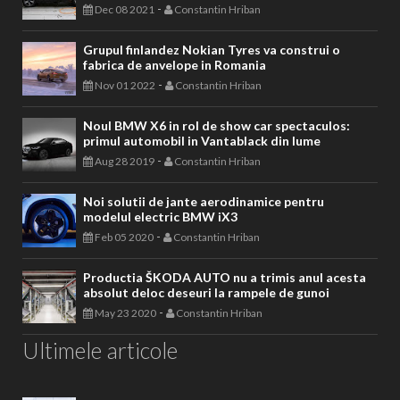
-
Dec 08 2021
Constantin Hriban
Grupul finlandez Nokian Tyres va construi o
fabrica de anvelope in Romania
-
Nov 01 2022
Constantin Hriban
Noul BMW X6 in rol de show car spectaculos:
primul automobil in Vantablack din lume
-
Aug 28 2019
Constantin Hriban
Noi solutii de jante aerodinamice pentru
modelul electric BMW iX3
-
Feb 05 2020
Constantin Hriban
Productia ŠKODA AUTO nu a trimis anul acesta
absolut deloc deseuri la rampele de gunoi
-
May 23 2020
Constantin Hriban
Ultimele articole