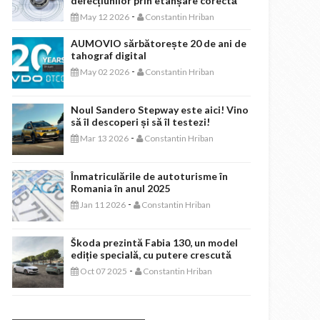
defecțiunilor prin etanșare corectă
-
May 12 2026
Constantin Hriban
AUMOVIO sărbătorește 20 de ani de
tahograf digital
-
May 02 2026
Constantin Hriban
Noul Sandero Stepway este aici! Vino
să îl descoperi și să îl testezi!
-
Mar 13 2026
Constantin Hriban
Înmatriculările de autoturisme în
Romania în anul 2025
-
Jan 11 2026
Constantin Hriban
Škoda prezintă Fabia 130, un model
ediție specială, cu putere crescută
-
Oct 07 2025
Constantin Hriban