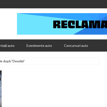
tații auto
Evenimente auto
Concursuri auto
le după "Dexelia"