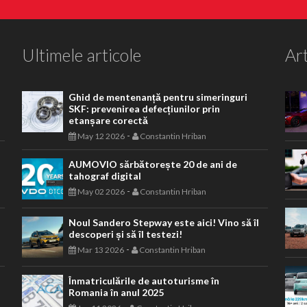
Ultimele articole
Art
Ghid de mentenanță pentru simeringuri
SKF: prevenirea defecțiunilor prin
etanșare corectă
-
May 12 2026
Constantin Hriban
AUMOVIO sărbătorește 20 de ani de
tahograf digital
-
May 02 2026
Constantin Hriban
Noul Sandero Stepway este aici! Vino să îl
descoperi și să îl testezi!
-
Mar 13 2026
Constantin Hriban
Înmatriculările de autoturisme în
Romania în anul 2025