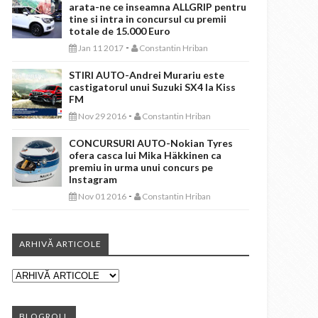
arata-ne ce inseamna ALLGRIP pentru
tine si intra in concursul cu premii
totale de 15.000 Euro
-
Jan 11 2017
Constantin Hriban
STIRI AUTO-Andrei Murariu este
castigatorul unui Suzuki SX4 la Kiss
FM
-
Nov 29 2016
Constantin Hriban
CONCURSURI AUTO-Nokian Tyres
ofera casca lui Mika Häkkinen ca
premiu in urma unui concurs pe
Instagram
-
Nov 01 2016
Constantin Hriban
ARHIVĂ ARTICOLE
BLOGROLL