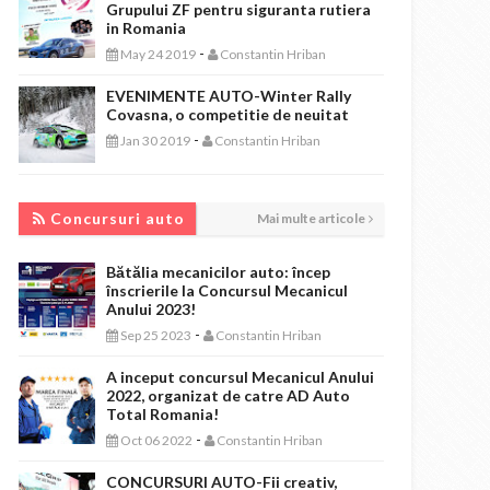
Grupului ZF pentru siguranta rutiera
in Romania
-
May 24 2019
Constantin Hriban
EVENIMENTE AUTO-Winter Rally
Covasna, o competitie de neuitat
-
Jan 30 2019
Constantin Hriban
CONCURSURI AUTO
Concursuri auto
Mai multe articole
Bătălia mecanicilor auto: încep
înscrierile la Concursul Mecanicul
Anului 2023!
-
Sep 25 2023
Constantin Hriban
A inceput concursul Mecanicul Anului
2022, organizat de catre AD Auto
Total Romania!
-
Oct 06 2022
Constantin Hriban
CONCURSURI AUTO-Fii creativ,