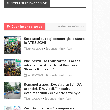
SUNTEM ȘI PE FACEBOOK
EVENIMENTE AUTO
Evenimente auto
Mai multe articole
Spectacol auto și competiție la sânge
la ATBS 2024!
-
Jun 03 2024
Constantin Hriban
Bucureștiul se transformă în arena
adrenalinei: Auto Total Business
Show la Romexpo!
-
Jun 08 2023
Constantin Hriban
Romanul a spus „DA, sigurantei! DA,
atentiei! DA, vietii!” in cadrul
evenimentului Zero Accidente by ZF
-
Jul 10 2019
Constantin Hriban
Zero Accidente – O campanie a