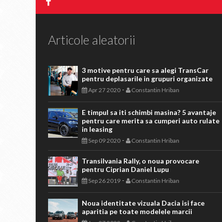
Articole aleatorii
3 motive pentru care sa alegi TransCar
pentru deplasarile in grupuri organizate
-
Apr 27 2020
Constantin Hriban
E timpul sa iti schimbi masina? 5 avantaje
pentru care merita sa cumperi auto rulate
in leasing
-
Sep 09 2020
Constantin Hriban
Transilvania Rally, o noua provocare
pentru Ciprian Daniel Lupu
-
Sep 26 2019
Constantin Hriban
Noua identitate vizuala Dacia isi face
aparitia pe toate modelele marcii