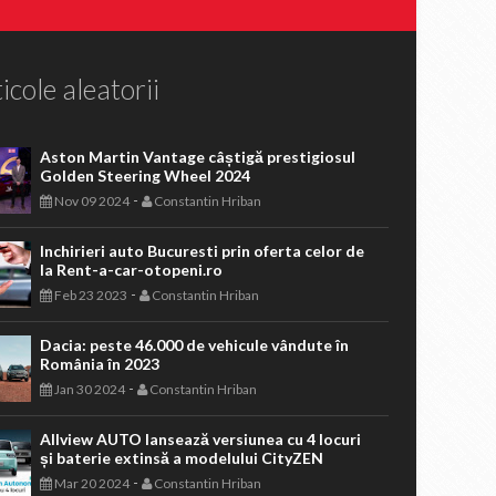
icole aleatorii
Aston Martin Vantage câștigă prestigiosul
Golden Steering Wheel 2024
-
Nov 09 2024
Constantin Hriban
Inchirieri auto Bucuresti prin oferta celor de
la Rent-a-car-otopeni.ro
-
Feb 23 2023
Constantin Hriban
Dacia: peste 46.000 de vehicule vândute în
România în 2023
-
Jan 30 2024
Constantin Hriban
Allview AUTO lansează versiunea cu 4 locuri
și baterie extinsă a modelului CityZEN
-
Mar 20 2024
Constantin Hriban