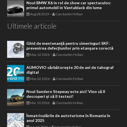
Noul BMW X6 in rol de show car spectaculos:
primul automobil in Vantablack din lume
-
Aug 28 2019
Constantin Hriban
Ultimele articole
Ghid de mentenanță pentru simeringuri SKF:
prevenirea defecțiunilor prin etanșare corectă
-
May 12 2026
Constantin Hriban
AUMOVIO sărbătorește 20 de ani de tahograf
digital
-
May 02 2026
Constantin Hriban
Noul Sandero Stepway este aici! Vino să îl
descoperi și să îl testezi!
-
Mar 13 2026
Constantin Hriban
Înmatriculările de autoturisme în Romania în
anul 2025
-
Jan 11 2026
Constantin Hriban