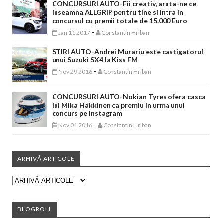
CONCURSURI AUTO-Fii creativ, arata-ne ce
inseamna ALLGRIP pentru tine si intra in
concursul cu premii totale de 15.000 Euro
-
Jan 11 2017
Constantin Hriban
STIRI AUTO-Andrei Murariu este castigatorul
unui Suzuki SX4 la Kiss FM
-
Nov 29 2016
Constantin Hriban
CONCURSURI AUTO-Nokian Tyres ofera casca
lui Mika Häkkinen ca premiu in urma unui
concurs pe Instagram
-
Nov 01 2016
Constantin Hriban
ARHIVĂ ARTICOLE
BLOGROLL