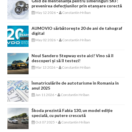
Ghid de mentenanță pentru simeringuri SKF:
prevenirea defecțiunilor prin etanșare corectă
-
May 12 2026
Constantin Hriban
AUMOVIO sărbătorește 20 de ani de tahograf
digital
-
May 02 2026
Constantin Hriban
Noul Sandero Stepway este aici! Vino să îl
descoperi și să îl testezi!
-
Mar 13 2026
Constantin Hriban
Înmatriculările de autoturisme în Romania în
anul 2025
-
Jan 11 2026
Constantin Hriban
Škoda prezintă Fabia 130, un model ediție
specială, cu putere crescută
-
Oct 07 2025
Constantin Hriban