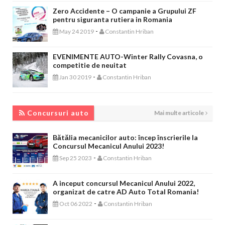
Zero Accidente – O campanie a Grupului ZF
pentru siguranta rutiera in Romania
-
May 24 2019
Constantin Hriban
EVENIMENTE AUTO-Winter Rally Covasna, o
competitie de neuitat
-
Jan 30 2019
Constantin Hriban
CONCURSURI AUTO
Concursuri auto
Mai multe articole
Bătălia mecanicilor auto: încep înscrierile la
Concursul Mecanicul Anului 2023!
-
Sep 25 2023
Constantin Hriban
A inceput concursul Mecanicul Anului 2022,
organizat de catre AD Auto Total Romania!
-
Oct 06 2022
Constantin Hriban