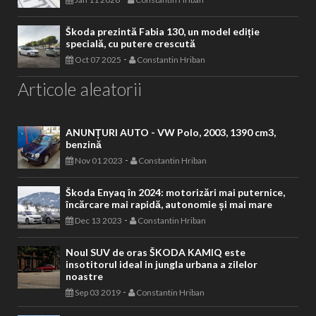
Škoda prezintă Fabia 130, un model ediție
specială, cu putere crescută
-
Oct 07 2025
Constantin Hriban
Articole aleatorii
ANUNȚURI AUTO - VW Polo, 2003, 1390 cm3,
benzină
-
Nov 01 2023
Constantin Hriban
Škoda Enyaq în 2024: motorizări mai puternice,
încărcare mai rapidă, autonomie și mai mare
-
Dec 13 2023
Constantin Hriban
Noul SUV de oras ŠKODA KAMIQ este
insotitorul ideal in jungla urbana a zilelor
noastre
-
Sep 03 2019
Constantin Hriban