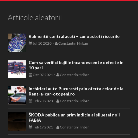
Articole aleatorii
Rulmentii contrafacuti – cunoasteti riscurile
-
Jul 10 2020
Constantin Hriban
Cum sa verifici bujiile incandescente defecte in
10 pasi
-
Oct 07 2021
Constantin Hriban
Inchirieri auto Bucuresti prin oferta celor de la
Rent-a-car-otopeni.ro
-
Feb 23 2023
Constantin Hriban
ŠKODA publica un prim indiciu al siluetei noii
FABIA
-
Feb 17 2021
Constantin Hriban