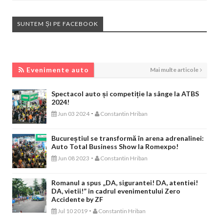
SUNTEM ȘI PE FACEBOOK
EVENIMENTE AUTO
Evenimente auto
Mai multe articole
Spectacol auto și competiție la sânge la ATBS
2024!
-
Jun 03 2024
Constantin Hriban
Bucureștiul se transformă în arena adrenalinei:
Auto Total Business Show la Romexpo!
-
Jun 08 2023
Constantin Hriban
Romanul a spus „DA, sigurantei! DA, atentiei!
DA, vietii!” in cadrul evenimentului Zero
Accidente by ZF
-
Jul 10 2019
Constantin Hriban