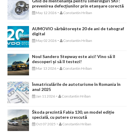
Ghid de mentenanță pentru simeringuri SKF:
prevenirea defecțiunilor prin etanșare corectă
-
May 12 2026
Constantin Hriban
AUMOVIO sărbătorește 20 de ani de tahograf
digital
-
May 02 2026
Constantin Hriban
Noul Sandero Stepway este aici! Vino să îl
descoperi și să îl testezi!
-
Mar 13 2026
Constantin Hriban
Înmatriculările de autoturisme în Romania în
anul 2025
-
Jan 11 2026
Constantin Hriban
Škoda prezintă Fabia 130, un model ediție
specială, cu putere crescută
-
Oct 07 2025
Constantin Hriban