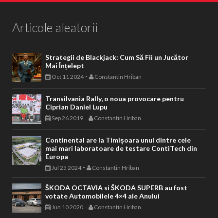
Articole aleatorii
Strategii de Blackjack: Cum Să Fii un Jucător
Mai Înțelept
-
Oct 11 2024
Constantin Hriban
Transilvania Rally, o noua provocare pentru
Ciprian Daniel Lupu
-
Sep 26 2019
Constantin Hriban
Continental are la Timișoara unul dintre cele
mai mari laboratoare de testare ContiTech din
Europa
-
Jul 25 2024
Constantin Hriban
ŠKODA OCTAVIA si ŠKODA SUPERB au fost
votate Automobilele 4×4 ale Anului
-
Jun 10 2020
Constantin Hriban