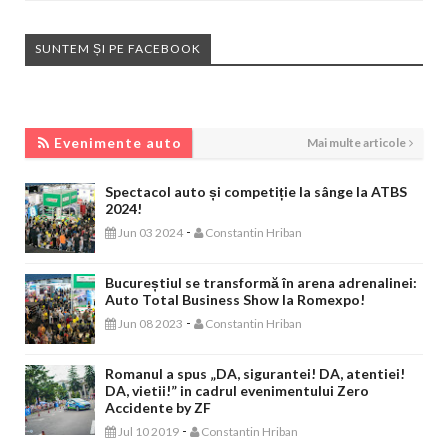
SUNTEM ȘI PE FACEBOOK
EVENIMENTE AUTO
Evenimente auto
Mai multe articole
Spectacol auto și competiție la sânge la ATBS
2024!
-
Jun 03 2024
Constantin Hriban
Bucureștiul se transformă în arena adrenalinei:
Auto Total Business Show la Romexpo!
-
Jun 08 2023
Constantin Hriban
Romanul a spus „DA, sigurantei! DA, atentiei!
DA, vietii!” in cadrul evenimentului Zero
Accidente by ZF
-
Jul 10 2019
Constantin Hriban