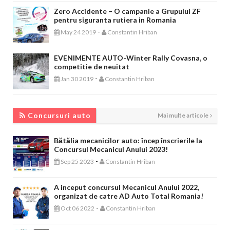
Zero Accidente – O campanie a Grupului ZF
pentru siguranta rutiera in Romania
-
May 24 2019
Constantin Hriban
EVENIMENTE AUTO-Winter Rally Covasna, o
competitie de neuitat
-
Jan 30 2019
Constantin Hriban
CONCURSURI AUTO
Concursuri auto
Mai multe articole
Bătălia mecanicilor auto: încep înscrierile la
Concursul Mecanicul Anului 2023!
-
Sep 25 2023
Constantin Hriban
A inceput concursul Mecanicul Anului 2022,
organizat de catre AD Auto Total Romania!
-
Oct 06 2022
Constantin Hriban