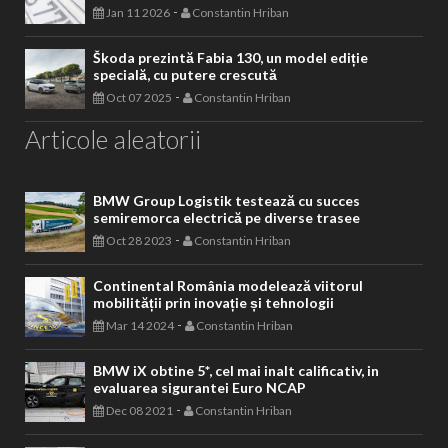
-
Jan 11 2026
Constantin Hriban
Škoda prezintă Fabia 130, un model ediție
specială, cu putere crescută
-
Oct 07 2025
Constantin Hriban
Articole aleatorii
BMW Group Logistik testează cu succes
semiremorca electrică pe diverse trasee
-
Oct 28 2023
Constantin Hriban
Continental România modelează viitorul
mobilității prin inovație și tehnologii
-
Mar 14 2024
Constantin Hriban
BMW iX obtine 5*, cel mai inalt calificativ, in
evaluarea sigurantei Euro NCAP
-
Dec 08 2021
Constantin Hriban