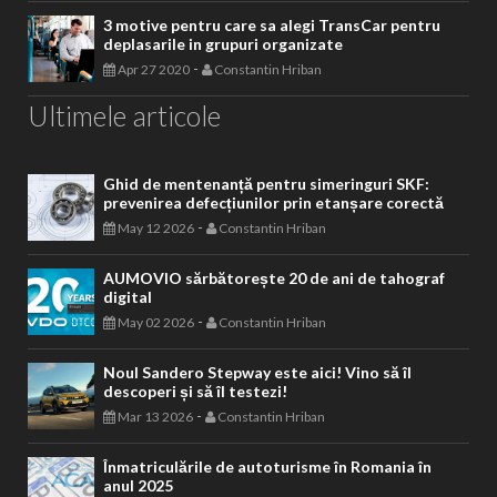
3 motive pentru care sa alegi TransCar pentru
deplasarile in grupuri organizate
-
Apr 27 2020
Constantin Hriban
Ultimele articole
Ghid de mentenanță pentru simeringuri SKF:
prevenirea defecțiunilor prin etanșare corectă
-
May 12 2026
Constantin Hriban
AUMOVIO sărbătorește 20 de ani de tahograf
digital
-
May 02 2026
Constantin Hriban
Noul Sandero Stepway este aici! Vino să îl
descoperi și să îl testezi!
-
Mar 13 2026
Constantin Hriban
Înmatriculările de autoturisme în Romania în
anul 2025