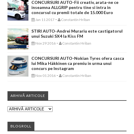
CONCURSURI AUTO-Fii creativ, arata-ne ce
inseamna ALLGRIP pentru tine si intra in
concursul cu premii totale de 15.000 Euro
-
Jan 11 2017
Constantin Hriban
STIRI AUTO-Andrei Murariu este castigatorul
unui Suzuki SX4 la Kiss FM
-
Nov 29 2016
Constantin Hriban
CONCURSURI AUTO-Nokian Tyres ofera casca
lui Mika Häkkinen ca premiu in urma unui
concurs pe Instagram
-
Nov 01 2016
Constantin Hriban
ARHIVĂ ARTICOLE
BLOGROLL