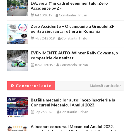
DA, vietii!” in cadrul evenimentului Zero
Accidente by ZF
-
Jul 10 2019
Constantin Hriban
Zero Accidente – O campanie a Grupului ZF
pentru siguranta rutiera in Romania
-
May 24 2019
Constantin Hriban
EVENIMENTE AUTO-Winter Rally Covasna, o
competitie de neuitat
-
Jan 30 2019
Constantin Hriban
CONCURSURI AUTO
Concursuri auto
Mai multe articole
Bătălia mecanicilor auto: încep înscrierile la
Concursul Mecanicul Anului 2023!
-
Sep 25 2023
Constantin Hriban
A inceput concursul Mecanicul Anului 2022,