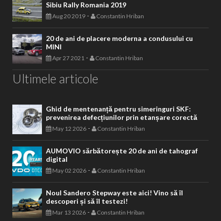
Sibiu Rally Romania 2019
-
Aug 20 2019
Constantin Hriban
20 de ani de placere moderna a condusului cu
MINI
-
Apr 27 2021
Constantin Hriban
Ultimele articole
Ghid de mentenanță pentru simeringuri SKF:
prevenirea defecțiunilor prin etanșare corectă
-
May 12 2026
Constantin Hriban
AUMOVIO sărbătorește 20 de ani de tahograf
digital
-
May 02 2026
Constantin Hriban
Noul Sandero Stepway este aici! Vino să îl
descoperi și să îl testezi!
-
Mar 13 2026
Constantin Hriban