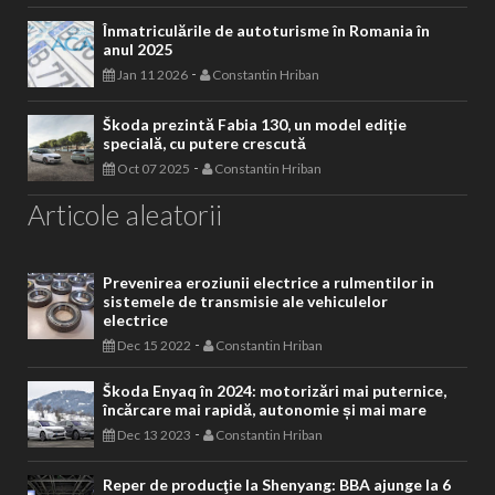
Înmatriculările de autoturisme în Romania în
anul 2025
-
Jan 11 2026
Constantin Hriban
Škoda prezintă Fabia 130, un model ediție
specială, cu putere crescută
-
Oct 07 2025
Constantin Hriban
Articole aleatorii
Prevenirea eroziunii electrice a rulmentilor in
sistemele de transmisie ale vehiculelor
electrice
-
Dec 15 2022
Constantin Hriban
Škoda Enyaq în 2024: motorizări mai puternice,
încărcare mai rapidă, autonomie și mai mare
-
Dec 13 2023
Constantin Hriban
Reper de producţie la Shenyang: BBA ajunge la 6