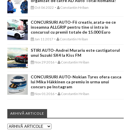
organizat de catre AD Auto Total Romania!
-
Oct 06 2022
Constantin Hriban
CONCURSURI AUTO-Fii creativ, arata-ne ce
inseamna ALLGRIP pentru tine si intra in
concursul cu premii totale de 15.000 Euro
-
Jan 11 2017
Constantin Hriban
STIRI AUTO-Andrei Murariu este castigatorul
unui Suzuki SX4 la Kiss FM
-
Nov 29 2016
Constantin Hriban
CONCURSURI AUTO-Nokian Tyres ofera casca
lui Mika Häkkinen ca premiu in urma unui
concurs pe Instagram
-
Nov 01 2016
Constantin Hriban
ARHIVĂ ARTICOLE