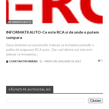
INFORMATII AUTO
INFORMATII AUTO-Ce este RCA si de unde o putem
cumpara
Daca detinem un automobil, trebuie sa incheiem periodic o
polita de asigurare RCA auto . Dar cati dintre noi stim intr-
adevar ce inseamna...
1
CONSTANTIN HRIBAN
-
MIERCURI, IANUARIE 18, 2012
CĂUTAȚI PE AUTOVITAL.RO