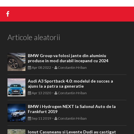
Articole aleatorii
BMW Group va folosi jante din aluminiu
produse in mod durabil incepand cu 2024
-
Apr 08 2022
Constantin Hriban
Audi A3 Sportback 4.0: modelul de succes a
ajuns la a patra sa generatie
-
Apr 13 2020
Constantin Hriban
BMW i Hydrogen NEXT la Salonul Auto de la
Frankfurt 2019
-
Sep 11 2019
Constantin Hriban
Ionut Casuneanu si Levente Dudi au castigat