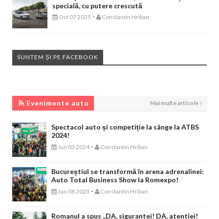
specială, cu putere crescută
-
Oct 07 2025
Constantin Hriban
SUNTEM ȘI PE FACEBOOK
EVENIMENTE AUTO
Evenimente auto
Mai multe articole
Spectacol auto și competiție la sânge la ATBS
2024!
-
Jun 03 2024
Constantin Hriban
Bucureștiul se transformă în arena adrenalinei:
Auto Total Business Show la Romexpo!
-
Jun 08 2023
Constantin Hriban
Romanul a spus „DA, sigurantei! DA, atentiei!