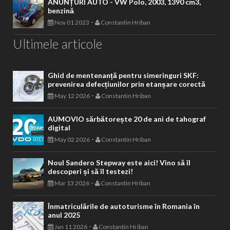
ANUNȚURI AUTO - VW Polo, 2003, 1390 cm3,
benzină
-
Nov 01 2023
Constantin Hriban
Ultimele articole
Ghid de mentenanță pentru simeringuri SKF:
prevenirea defecțiunilor prin etanșare corectă
-
May 12 2026
Constantin Hriban
AUMOVIO sărbătorește 20 de ani de tahograf
digital
-
May 02 2026
Constantin Hriban
Noul Sandero Stepway este aici! Vino să îl
descoperi și să îl testezi!
-
Mar 13 2026
Constantin Hriban
Înmatriculările de autoturisme în Romania în
anul 2025
-
Jan 11 2026
Constantin Hriban