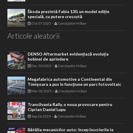
Škoda prezintă Fabia 130, un model ediție
specială, cu putere crescută
-
Oct 07 2025
Constantin Hriban
Articole aleatorii
DENSO Aftermarket evidențiază evoluția
bobinei de aprindere
-
Dec 30 2023
Constantin Hriban
Megafabrica automotive a Continental din
Timișoara a pus în funcțiune un parc fotovoltaic
-
Mar 02 2025
Constantin Hriban
Transilvania Rally, o noua provocare pentru
Ciprian Daniel Lupu
-
Sep 26 2019
Constantin Hriban
Bătălia mecanicilor auto: încep înscrierile la