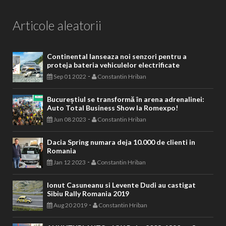
Articole aleatorii
Continental lanseaza noi senzori pentru a
proteja bateria vehiculelor electrificate
-
Sep 01 2022
Constantin Hriban
Bucureștiul se transformă în arena adrenalinei:
Auto Total Business Show la Romexpo!
-
Jun 08 2023
Constantin Hriban
Dacia Spring numara deja 10.000 de clienti in
Romania
-
Jan 12 2023
Constantin Hriban
Ionut Casuneanu si Levente Dudi au castigat
Sibiu Rally Romania 2019
-
Aug 20 2019
Constantin Hriban