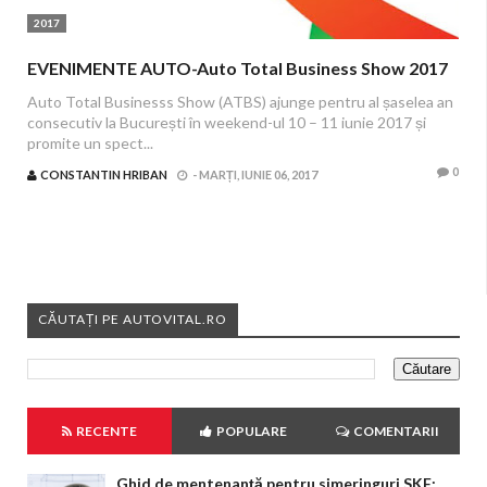
2017
EVENIMENTE AUTO-Auto Total Business Show 2017
Auto Total Businesss Show (ATBS) ajunge pentru al șaselea an
consecutiv la București în weekend-ul 10 – 11 iunie 2017 și
promite un spect...
0
CONSTANTIN HRIBAN
-
MARȚI, IUNIE 06, 2017
CĂUTAȚI PE AUTOVITAL.RO
RECENTE
POPULARE
COMENTARII
Ghid de mentenanță pentru simeringuri SKF: