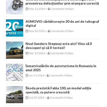
prevenirea defecțiunilor prin etanșare corectă
-
May 12 2026
Constantin Hriban
AUMOVIO sărbătorește 20 de ani de tahograf
digital
-
May 02 2026
Constantin Hriban
Noul Sandero Stepway este aici! Vino să îl
descoperi și să îl testezi!
-
Mar 13 2026
Constantin Hriban
Înmatriculările de autoturisme în Romania în
anul 2025
-
Jan 11 2026
Constantin Hriban
Škoda prezintă Fabia 130, un model ediție
specială, cu putere crescută
-
Oct 07 2025
Constantin Hriban