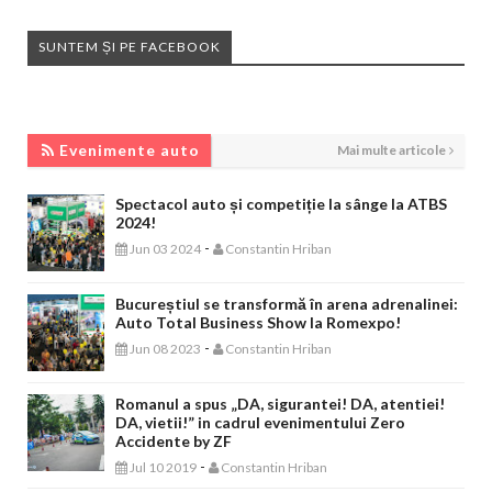
SUNTEM ȘI PE FACEBOOK
EVENIMENTE AUTO
Evenimente auto
Mai multe articole
Spectacol auto și competiție la sânge la ATBS
2024!
-
Jun 03 2024
Constantin Hriban
Bucureștiul se transformă în arena adrenalinei:
Auto Total Business Show la Romexpo!
-
Jun 08 2023
Constantin Hriban
Romanul a spus „DA, sigurantei! DA, atentiei!
DA, vietii!” in cadrul evenimentului Zero
Accidente by ZF
-
Jul 10 2019
Constantin Hriban