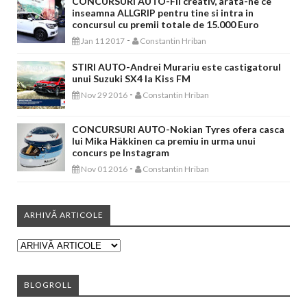
CONCURSURI AUTO-Fii creativ, arata-ne ce
inseamna ALLGRIP pentru tine si intra in
concursul cu premii totale de 15.000 Euro
-
Jan 11 2017
Constantin Hriban
STIRI AUTO-Andrei Murariu este castigatorul
unui Suzuki SX4 la Kiss FM
-
Nov 29 2016
Constantin Hriban
CONCURSURI AUTO-Nokian Tyres ofera casca
lui Mika Häkkinen ca premiu in urma unui
concurs pe Instagram
-
Nov 01 2016
Constantin Hriban
ARHIVĂ ARTICOLE
BLOGROLL