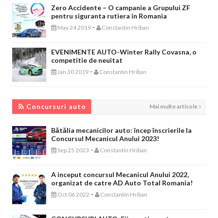
Zero Accidente – O campanie a Grupului ZF
pentru siguranta rutiera in Romania
-
May 24 2019
Constantin Hriban
EVENIMENTE AUTO-Winter Rally Covasna, o
competitie de neuitat
-
Jan 30 2019
Constantin Hriban
CONCURSURI AUTO
Concursuri auto
Mai multe articole
Bătălia mecanicilor auto: încep înscrierile la
Concursul Mecanicul Anului 2023!
-
Sep 25 2023
Constantin Hriban
A inceput concursul Mecanicul Anului 2022,
organizat de catre AD Auto Total Romania!
-
Oct 06 2022
Constantin Hriban