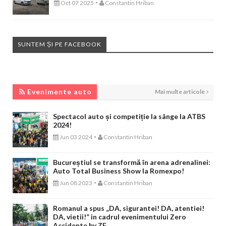
-
Oct 07 2025
Constantin Hriban
SUNTEM ȘI PE FACEBOOK
EVENIMENTE AUTO
Evenimente auto
Mai multe articole
Spectacol auto și competiție la sânge la ATBS
2024!
-
Jun 03 2024
Constantin Hriban
Bucureștiul se transformă în arena adrenalinei:
Auto Total Business Show la Romexpo!
-
Jun 08 2023
Constantin Hriban
Romanul a spus „DA, sigurantei! DA, atentiei!
DA, vietii!” in cadrul evenimentului Zero
Accidente by ZF