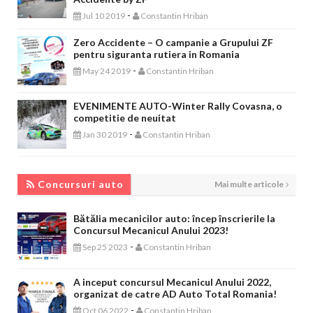
-
Jul 10 2019
Constantin Hriban
Zero Accidente – O campanie a Grupului ZF
pentru siguranta rutiera in Romania
-
May 24 2019
Constantin Hriban
EVENIMENTE AUTO-Winter Rally Covasna, o
competitie de neuitat
-
Jan 30 2019
Constantin Hriban
CONCURSURI AUTO
Concursuri auto
Mai multe articole
Bătălia mecanicilor auto: încep înscrierile la
Concursul Mecanicul Anului 2023!
-
Sep 25 2023
Constantin Hriban
A inceput concursul Mecanicul Anului 2022,
organizat de catre AD Auto Total Romania!
-
Oct 06 2022
Constantin Hriban