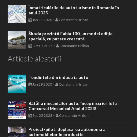
Înmatriculările de autoturisme în Romania în
anul 2025
-
Jan 11 2026
Constantin Hriban
Škoda prezintă Fabia 130, un model ediție
specială, cu putere crescută
-
Oct 07 2025
Constantin Hriban
Articole aleatorii
Tendintele din industria auto
-
Jan 29 2020
Constantin Hriban
Bătălia mecanicilor auto: încep înscrierile la
Concursul Mecanicul Anului 2023!
-
Sep 25 2023
Constantin Hriban
Proiect-pilot: deplasarea autonoma a
automobilelor in productie