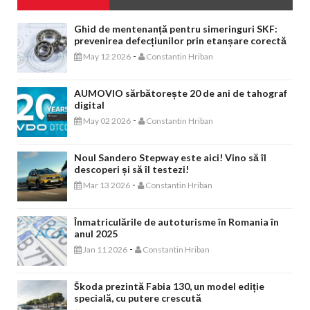
Ghid de mentenanță pentru simeringuri SKF:
prevenirea defecțiunilor prin etanșare corectă
-
May 12 2026
Constantin Hriban
AUMOVIO sărbătorește 20 de ani de tahograf
digital
-
May 02 2026
Constantin Hriban
Noul Sandero Stepway este aici! Vino să îl
descoperi și să îl testezi!
-
Mar 13 2026
Constantin Hriban
Înmatriculările de autoturisme în Romania în
anul 2025
-
Jan 11 2026
Constantin Hriban
Škoda prezintă Fabia 130, un model ediție
specială, cu putere crescută