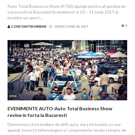
Auto Total Businesss Show (ATBS) ajunge pentru al șaselea an
consecutiv la București în weekend-ul 10 – 11 iunie 2017 și
promite un spect...
0
CONSTANTIN HRIBAN
-
MARȚI, IUNIE 06, 2017
2016
EVENIMENTE AUTO-Auto Total Business Show
revine in forta la Bucuresti
Demonstra ț ii incendiare de drift auto, ma ș ini tunate cu sex-
appeal, inova ț ii tehonologice ș i componente revolu ț ionare, de