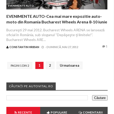
EVENIMENTE AUTO
EVENIMENTE AUTO-Cea mai mare expozitie auto-
moto din Romania Bucharest Wheels Arena 8-10 iunie
2012 - ROMEXPO
Bucureşti 29 mai 2012. Bucharest Wheels ARENA se lansează
oficial în România, sub sloganul “Depăşeşte-ţi limitele!”.
Bucharest Wheels ARE...
1
CONSTANTIN HRIBAN
-
DUMINICĂ, MAI 27, 2012
1
2
Urmatoarea
PAGINI 1 DIN 2
CĂUTAȚI PE AUTOVITAL.RO
RECENTE
POPULARE
COMENTARII