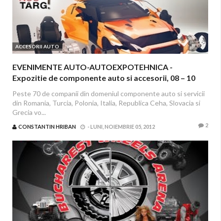
ACCESORII AUTO
EVENIMENTE AUTO-AUTOEXPOTEHNICA -
Expozitie de componente auto si accesorii, 08 – 10
noiembrie 2012, ROMEXPO
Peste 70 de companii din domeniul componente auto si servicii
din Romania, Turcia, Polonia, Italia, Republica Ceha, Slovacia si
Grecia vo...
2
CONSTANTIN HRIBAN
-
LUNI, NOIEMBRIE 05, 2012