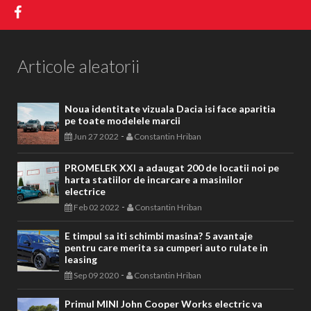
Articole aleatorii
Noua identitate vizuala Dacia isi face aparitia
pe toate modelele marcii
-
Jun 27 2022
Constantin Hriban
PROMELEK XXI a adaugat 200 de locatii noi pe
harta statiilor de incarcare a masinilor
electrice
-
Feb 02 2022
Constantin Hriban
E timpul sa iti schimbi masina? 5 avantaje
pentru care merita sa cumperi auto rulate in
leasing
-
Sep 09 2020
Constantin Hriban
Primul MINI John Cooper Works electric va