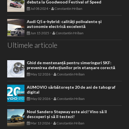
debuta la Goodwood Festival of Speed
-
Jul 08 2024
Constantin Hriban
Audi Q5 e-hybrid: calități polivalente și
autonomie electrică excelentă
-
Jun 15 2025
Constantin Hriban
Ultimele articole
Ghid de mentenanță pentru simeringuri SKF:
prevenirea defecțiunilor prin etanșare corectă
-
May 12 2026
Constantin Hriban
AUMOVIO sărbătorește 20 de ani de tahograf
digital
-
May 02 2026
Constantin Hriban
Noul Sandero Stepway este aici! Vino să îl
descoperi și să îl testezi!
-
Mar 13 2026
Constantin Hriban