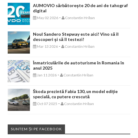
AUMOVIO sărbătorește 20 de ani de tahograf
digital
-
May 02 2026
Constantin Hriban
Noul Sandero Stepway este aici! Vino să îl
descoperi și să îl testezi!
-
Mar 13 2026
Constantin Hriban
Înmatriculările de autoturisme în Romania în
anul 2025
-
Jan 11 2026
Constantin Hriban
Škoda prezintă Fabia 130, un model ediție
specială, cu putere crescută
-
Oct 07 2025
Constantin Hriban
SUNTEM ȘI PE FACEBOOK