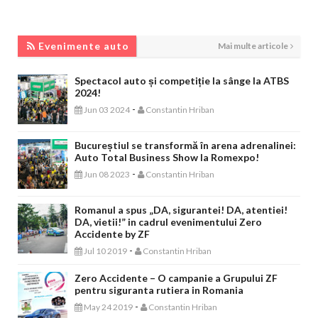
EVENIMENTE AUTO
Evenimente auto
Mai multe articole
Spectacol auto și competiție la sânge la ATBS
2024!
-
Jun 03 2024
Constantin Hriban
Bucureștiul se transformă în arena adrenalinei:
Auto Total Business Show la Romexpo!
-
Jun 08 2023
Constantin Hriban
Romanul a spus „DA, sigurantei! DA, atentiei!
DA, vietii!” in cadrul evenimentului Zero
Accidente by ZF
-
Jul 10 2019
Constantin Hriban
Zero Accidente – O campanie a Grupului ZF
pentru siguranta rutiera in Romania
-
May 24 2019
Constantin Hriban