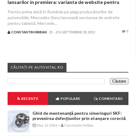
lansarilor in premiera: varianta de website pentru
tableta este de acum disponibila
Pentru prima dată în România pe piaţa producătorilor de
automobile, Mercedes-Benz lansează versiunea de website
pentru tabletă. Mercede...
0
CONSTANTIN HRIBAN
-
JOI, SEPTEMBRIE 20, 2012
CĂUTAȚI PE AUTOVITAL.RO
RECENTE
POPULARE
COMENTARII
Ghid de mentenanță pentru simeringuri SKF:
prevenirea defecțiunilor prin etanșare corectă
-
May 12 2026
Constantin Hriban