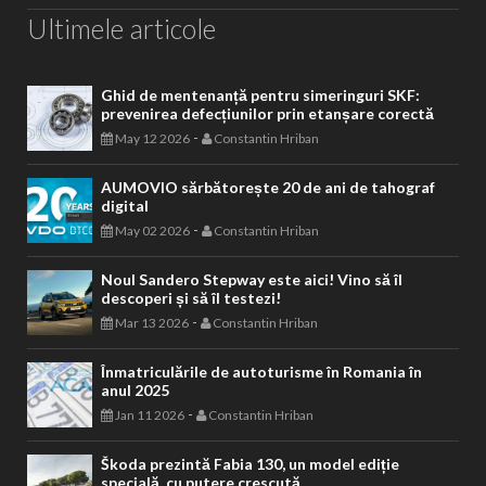
Ultimele articole
Ghid de mentenanță pentru simeringuri SKF:
prevenirea defecțiunilor prin etanșare corectă
-
May 12 2026
Constantin Hriban
AUMOVIO sărbătorește 20 de ani de tahograf
digital
-
May 02 2026
Constantin Hriban
Noul Sandero Stepway este aici! Vino să îl
descoperi și să îl testezi!
-
Mar 13 2026
Constantin Hriban
Înmatriculările de autoturisme în Romania în
anul 2025
-
Jan 11 2026
Constantin Hriban
Škoda prezintă Fabia 130, un model ediție
specială, cu putere crescută