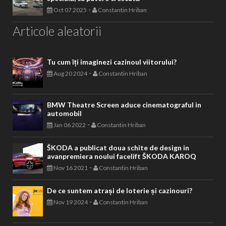
-
Oct 07 2025
Constantin Hriban
Articole aleatorii
Tu cum îți imaginezi cazinoul viitorului?
-
Aug 20 2024
Constantin Hriban
BMW Theatre Screen aduce cinematograful in
automobil
-
Jan 06 2022
Constantin Hriban
ŠKODA a publicat doua schite de design in
avanpremiera noului facelift ŠKODA KAROQ
-
Nov 16 2021
Constantin Hriban
De ce suntem atrași de loterie și cazinouri?
-
Nov 19 2024
Constantin Hriban