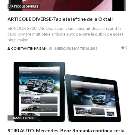
ARTICOLE DIVERSE
ARTICOLE DIVERSE-Tablete ieftine de la Oktal!
SERIOUX S700TAB Dupa cum v-am obisnuit deja, din cand in
cand, printre multiplele articole auto pe care le public pe acest
blog, major...
0
CONSTANTIN HRIBAN
-
MIERCURI, MARTIE 06, 2013
COMAND ONLINE
STIRI AUTO-Mercedes-Benz Romania continua seria