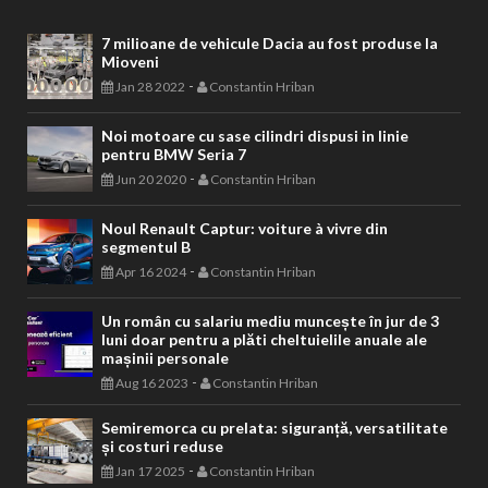
7 milioane de vehicule Dacia au fost produse la
Mioveni
-
Jan 28 2022
Constantin Hriban
Noi motoare cu sase cilindri dispusi in linie
pentru BMW Seria 7
-
Jun 20 2020
Constantin Hriban
Noul Renault Captur: voiture à vivre din
segmentul B
-
Apr 16 2024
Constantin Hriban
Un român cu salariu mediu muncește în jur de 3
luni doar pentru a plăti cheltuielile anuale ale
mașinii personale
-
Aug 16 2023
Constantin Hriban
Semiremorca cu prelata: siguranță, versatilitate
și costuri reduse
-
Jan 17 2025
Constantin Hriban