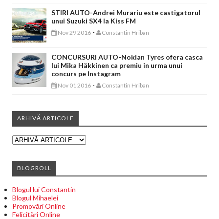
STIRI AUTO-Andrei Murariu este castigatorul
unui Suzuki SX4 la Kiss FM
-
Nov 29 2016
Constantin Hriban
CONCURSURI AUTO-Nokian Tyres ofera casca
lui Mika Häkkinen ca premiu in urma unui
concurs pe Instagram
-
Nov 01 2016
Constantin Hriban
ARHIVĂ ARTICOLE
BLOGROLL
Blogul lui Constantin
Blogul Mihaelei
Promovări Online
Felicitări Online