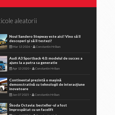
icole aleatorii
Noul Sandero Stepway este aici! Vino să îl
descoperi și să îl testezi!
-
Mar 13 2026
Constantin Hriban
Audi A3 Sportback 4.0: modelul de succes a
ajuns la a patra sa generatie
-
Apr 13 2020
Constantin Hriban
Continental prezintă o mașină
demonstrativă cu tehnologii de interacțiune
inovatoare
-
Jan 07 2025
Constantin Hriban
Škoda Octavia: besteller-ul a fost
împrospătat cu un facelift