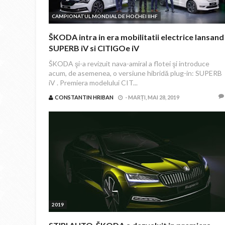
CAMPIONATUL MONDIAL DE HOCHEI IIHF
ŠKODA intra in era mobilitatii electrice lansand
SUPERB iV si CITIGOe iV
ŠKODA şi-a revizuit nava-amiral a flotei şi introduce
acum, de asemenea, o versiune hibridă plug-in: SUPERB
iV . Premiera modelului CIT...
CONSTANTIN HRIBAN
-
MARȚI, MAI 28, 2019
2019