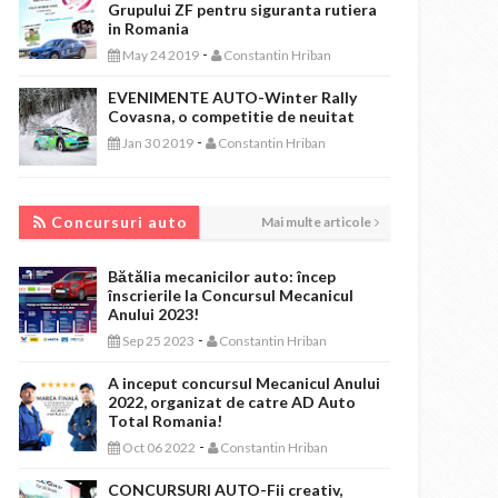
Grupului ZF pentru siguranta rutiera
in Romania
-
May 24 2019
Constantin Hriban
EVENIMENTE AUTO-Winter Rally
Covasna, o competitie de neuitat
-
Jan 30 2019
Constantin Hriban
CONCURSURI AUTO
Concursuri auto
Mai multe articole
Bătălia mecanicilor auto: încep
înscrierile la Concursul Mecanicul
Anului 2023!
-
Sep 25 2023
Constantin Hriban
A inceput concursul Mecanicul Anului
2022, organizat de catre AD Auto
Total Romania!
-
Oct 06 2022
Constantin Hriban
CONCURSURI AUTO-Fii creativ,