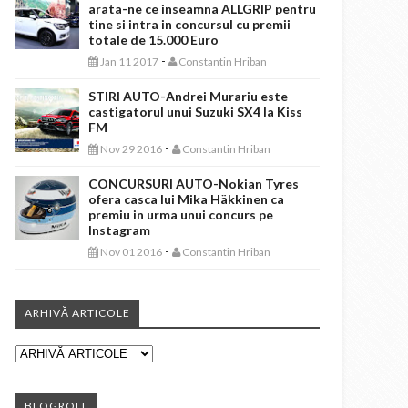
arata-ne ce inseamna ALLGRIP pentru
tine si intra in concursul cu premii
totale de 15.000 Euro
-
Jan 11 2017
Constantin Hriban
STIRI AUTO-Andrei Murariu este
castigatorul unui Suzuki SX4 la Kiss
FM
-
Nov 29 2016
Constantin Hriban
CONCURSURI AUTO-Nokian Tyres
ofera casca lui Mika Häkkinen ca
premiu in urma unui concurs pe
Instagram
-
Nov 01 2016
Constantin Hriban
ARHIVĂ ARTICOLE
BLOGROLL