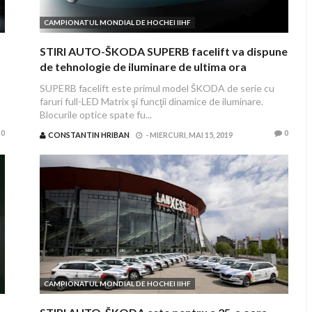
CAMPIONATUL MONDIAL DE HOCHEI IIHF
STIRI AUTO-ŠKODA SUPERB facelift va dispune
de tehnologie de iluminare de ultima ora
SUPERB facelift este primul model ŠKODA de serie cu
faruri full-LED Matrix şi funcţii dinamice de iluminare.
Blocurile optice spate fu...
0
0
CONSTANTIN HRIBAN
-
MIERCURI, MAI 15, 2019
CAMPIONATUL MONDIAL DE HOCHEI IIHF