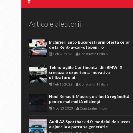
Articole aleatorii
Inchirieri auto Bucuresti prin oferta celor
de la Rent-a-car-otopeni.ro
-
Feb 23 2023
Constantin Hriban
Tehnologiile Continental din BMW iX
creeaza o experienta inovativa
utilizatorului
-
Feb 18 2022
Constantin Hriban
Noul Renault Master, o siluetă regândită
pentru mai multă eficiență
-
Nov 13 2023
Constantin Hriban
Audi A3 Sportback 4.0: modelul de succes
a ajuns la a patra sa generatie