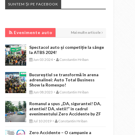
SUNTEM ȘI PE FACEBOOK
EVENIMENTE AUTO
Evenimente auto
Mai multe articole
Spectacol auto și competiție la sânge
la ATBS 2024!
-
Jun 03 2024
Constantin Hriban
Bucureștiul se transformă în arena
adrenalinei: Auto Total Business
Show la Romexpo!
-
Jun 08 2023
Constantin Hriban
Romanul a spus „DA, sigurantei! DA,
atentiei! DA, vietii!” in cadrul
evenimentului Zero Accidente by ZF
-
Jul 10 2019
Constantin Hriban
Zero Accidente – O campanie a