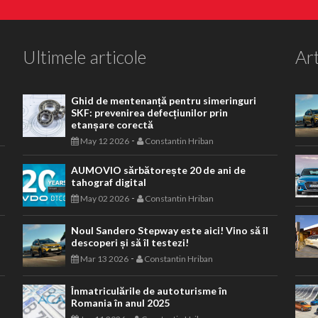
Ultimele articole
Art
Ghid de mentenanță pentru simeringuri
SKF: prevenirea defecțiunilor prin
etanșare corectă
-
May 12 2026
Constantin Hriban
AUMOVIO sărbătorește 20 de ani de
tahograf digital
-
May 02 2026
Constantin Hriban
Noul Sandero Stepway este aici! Vino să îl
descoperi și să îl testezi!
-
Mar 13 2026
Constantin Hriban
Înmatriculările de autoturisme în
Romania în anul 2025