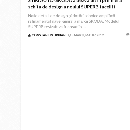
STIRI AUTO-ŠKODA a dezvaluit in premiera
schita de design a noului SUPERB facelift
Noile detalii de design şi dotări tehnice amplifică
rafinamentul navei-amiral a mărcii ŠKODA. Modelul
SUPERB revizuit va fi lansat în l...
CONSTANTIN HRIBAN
-
MARȚI, MAI 07, 2019