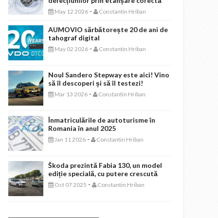
defecțiunilor prin etanșare corectă
-
May 12 2026
Constantin Hriban
AUMOVIO sărbătorește 20 de ani de
tahograf digital
-
May 02 2026
Constantin Hriban
Noul Sandero Stepway este aici! Vino
să îl descoperi și să îl testezi!
-
Mar 13 2026
Constantin Hriban
Înmatriculările de autoturisme în
Romania în anul 2025
-
Jan 11 2026
Constantin Hriban
Škoda prezintă Fabia 130, un model
ediție specială, cu putere crescută
-
Oct 07 2025
Constantin Hriban