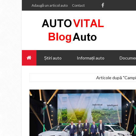
Adaugă un articol auto
Contact
Știri auto
Informații auto
Documen
Articole după "Campi