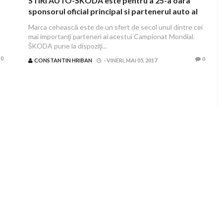
STIRI AUTO-ŠKODA este pentru a 25-a oara
sponsorul oficial principal si partenerul auto al
Campionatul Mondial de Hochei IIHF
Marca cehească este de un sfert de secol unul dintre cei
mai importanţi parteneri ai acestui Campionat Mondial.
ŠKODA pune la dispoziţi...
0
0
CONSTANTIN HRIBAN
-
VINERI, MAI 05, 2017