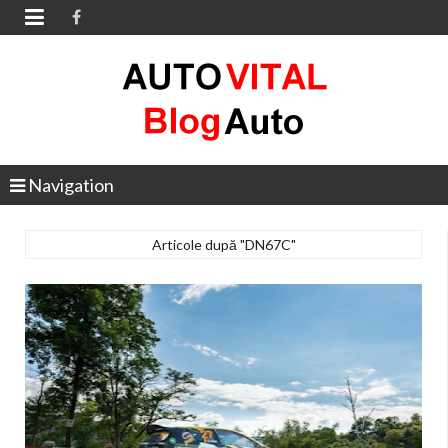

Navigation
Articole după "DN67C"