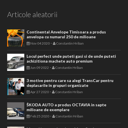
Articole aleatorii
Continental Anvelope Timisoara a produs
anvelopa cu numarul 250 de milioane
-
Nov 04 2020
Constantin Hriban
Locul perfect unde puteti gasi si de unde puteti
achizitiona machete auto premium
-
Jun 09 2022
Constantin Hriban
3 motive pentru care sa alegi TransCar pentru
deplasarile in grupuri organizate
-
Apr 27 2020
Constantin Hriban
ŠKODA AUTO a produs OCTAVIA in sapte
milioane de exemplare
-
Feb 25 2020
Constantin Hriban