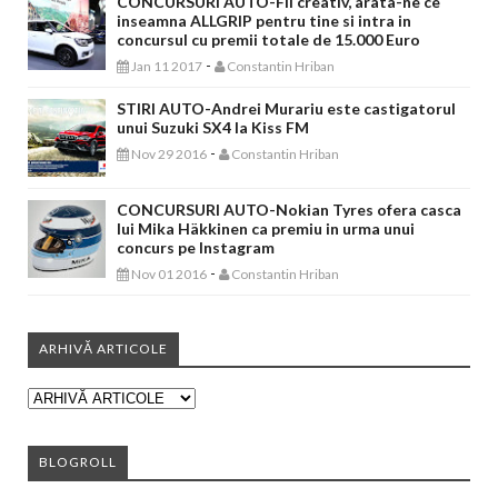
CONCURSURI AUTO-Fii creativ, arata-ne ce
inseamna ALLGRIP pentru tine si intra in
concursul cu premii totale de 15.000 Euro
-
Jan 11 2017
Constantin Hriban
STIRI AUTO-Andrei Murariu este castigatorul
unui Suzuki SX4 la Kiss FM
-
Nov 29 2016
Constantin Hriban
CONCURSURI AUTO-Nokian Tyres ofera casca
lui Mika Häkkinen ca premiu in urma unui
concurs pe Instagram
-
Nov 01 2016
Constantin Hriban
ARHIVĂ ARTICOLE
BLOGROLL