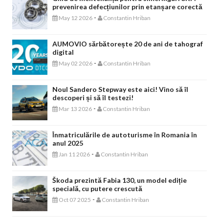
prevenirea defecțiunilor prin etanșare corectă
-
May 12 2026
Constantin Hriban
AUMOVIO sărbătorește 20 de ani de tahograf
digital
-
May 02 2026
Constantin Hriban
Noul Sandero Stepway este aici! Vino să îl
descoperi și să îl testezi!
-
Mar 13 2026
Constantin Hriban
Înmatriculările de autoturisme în Romania în
anul 2025
-
Jan 11 2026
Constantin Hriban
Škoda prezintă Fabia 130, un model ediție
specială, cu putere crescută
-
Oct 07 2025
Constantin Hriban