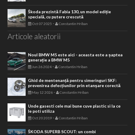
Škoda prezintă Fabia 130, un model ediție
specială, cu putere crescută
-
Oct 07 2025
Constantin Hriban
Articole aleatorii
Noul BMW M5 este aici - aceasta este a șaptea
generație a BMW M5
-
Jun 26 2024
Constantin Hriban
Ghid de mentenanță pentru simeringuri SKF:
prevenirea defecțiunilor prin etanșare corectă
-
May 12 2026
Constantin Hriban
Unde gasesti cele mai bune cuve plastic si la ce
le poti utiliza
-
Oct 20 2019
Constantin Hriban
ŠKODA SUPERB SCOUT: un combi