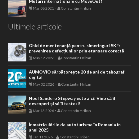
Mutari internationale cu MoveOut!
-
Mar 08 2021
Constantin Hriban
Ultimele articole
Ghid de mentenanță pentru simeringuri SKF:
prevenirea defecțiunilor prin etanșare corectă
-
May 12 2026
Constantin Hriban
AUMOVIO sărbătorește 20 de ani de tahograf
digital
-
May 02 2026
Constantin Hriban
Noul Sandero Stepway este aici! Vino să îl
descoperi și să îl testezi!
-
Mar 13 2026
Constantin Hriban
Înmatriculările de autoturisme în Romania în
anul 2025
-
Jan 11 2026
Constantin Hriban