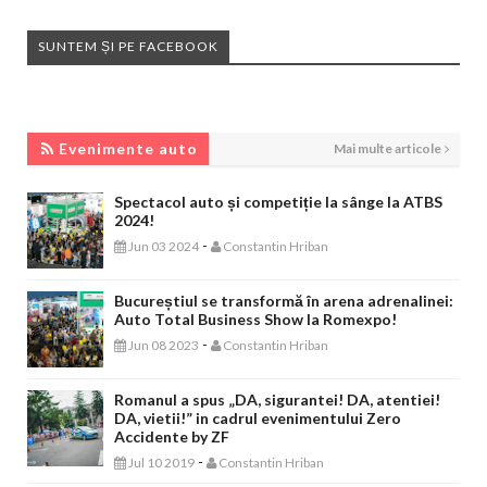
SUNTEM ȘI PE FACEBOOK
EVENIMENTE AUTO
Evenimente auto
Mai multe articole
Spectacol auto și competiție la sânge la ATBS
2024!
-
Jun 03 2024
Constantin Hriban
Bucureștiul se transformă în arena adrenalinei:
Auto Total Business Show la Romexpo!
-
Jun 08 2023
Constantin Hriban
Romanul a spus „DA, sigurantei! DA, atentiei!
DA, vietii!” in cadrul evenimentului Zero
Accidente by ZF
-
Jul 10 2019
Constantin Hriban