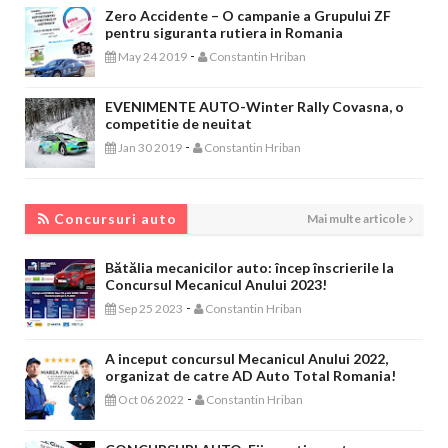
Zero Accidente – O campanie a Grupului ZF
pentru siguranta rutiera in Romania
-
May 24 2019
Constantin Hriban
EVENIMENTE AUTO-Winter Rally Covasna, o
competitie de neuitat
-
Jan 30 2019
Constantin Hriban
CONCURSURI AUTO
Concursuri auto
Mai multe articole
Bătălia mecanicilor auto: încep înscrierile la
Concursul Mecanicul Anului 2023!
-
Sep 25 2023
Constantin Hriban
A inceput concursul Mecanicul Anului 2022,
organizat de catre AD Auto Total Romania!
-
Oct 06 2022
Constantin Hriban