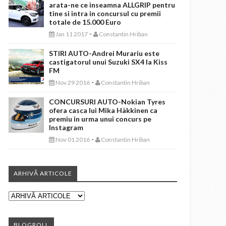
arata-ne ce inseamna ALLGRIP pentru
tine si intra in concursul cu premii
totale de 15.000 Euro
-
Jan 11 2017
Constantin Hriban
STIRI AUTO-Andrei Murariu este
castigatorul unui Suzuki SX4 la Kiss
FM
-
Nov 29 2016
Constantin Hriban
CONCURSURI AUTO-Nokian Tyres
ofera casca lui Mika Häkkinen ca
premiu in urma unui concurs pe
Instagram
-
Nov 01 2016
Constantin Hriban
ARHIVĂ ARTICOLE
BLOGROLL