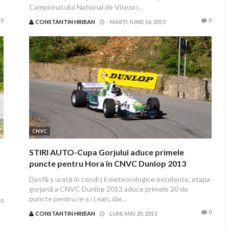
Campionatului National de Viteza i...
0
0
CONSTANTIN HRIBAN
-
MARȚI, IUNIE 16, 2015
CNVC
STIRI AUTO-Cupa Gorjului aduce primele
puncte pentru Hora în CNVC Dunlop 2013
Desfă ș urată în condi ț ii meteorologice excelente, etapa
gorjană a CNVC Dunlop 2013 aduce primele 20 de
puncte pentru re ș i ț ean, dar...
0
0
CONSTANTIN HRIBAN
-
LUNI, MAI 20, 2013