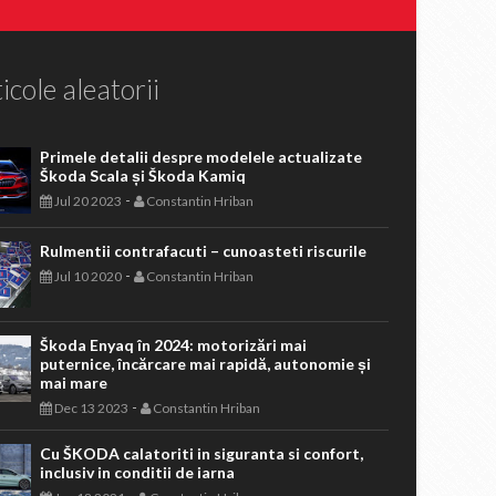
icole aleatorii
Primele detalii despre modelele actualizate
Škoda Scala și Škoda Kamiq
-
Jul 20 2023
Constantin Hriban
Rulmentii contrafacuti – cunoasteti riscurile
-
Jul 10 2020
Constantin Hriban
Škoda Enyaq în 2024: motorizări mai
puternice, încărcare mai rapidă, autonomie și
mai mare
-
Dec 13 2023
Constantin Hriban
Cu ŠKODA calatoriti in siguranta si confort,
inclusiv in conditii de iarna