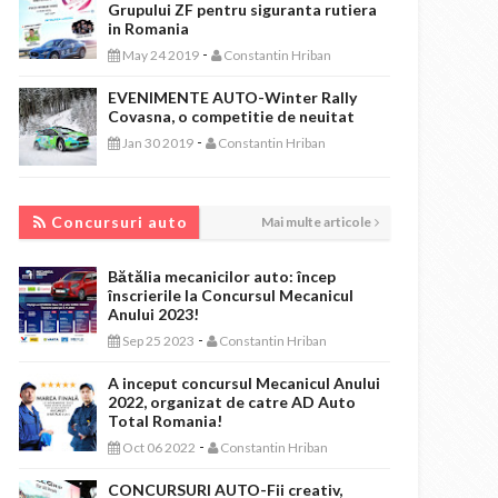
Grupului ZF pentru siguranta rutiera
in Romania
-
May 24 2019
Constantin Hriban
EVENIMENTE AUTO-Winter Rally
Covasna, o competitie de neuitat
-
Jan 30 2019
Constantin Hriban
CONCURSURI AUTO
Concursuri auto
Mai multe articole
Bătălia mecanicilor auto: încep
înscrierile la Concursul Mecanicul
Anului 2023!
-
Sep 25 2023
Constantin Hriban
A inceput concursul Mecanicul Anului
2022, organizat de catre AD Auto
Total Romania!
-
Oct 06 2022
Constantin Hriban
CONCURSURI AUTO-Fii creativ,