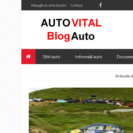
Adaugă un articol auto
Contact
Știri auto
Informații auto
Documen
Articole 