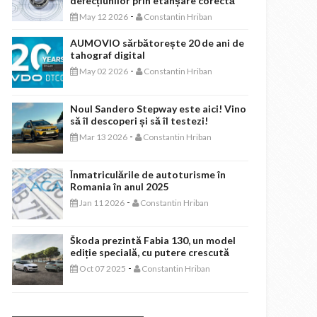
defecțiunilor prin etanșare corectă
-
May 12 2026
Constantin Hriban
AUMOVIO sărbătorește 20 de ani de
tahograf digital
-
May 02 2026
Constantin Hriban
Noul Sandero Stepway este aici! Vino
să îl descoperi și să îl testezi!
-
Mar 13 2026
Constantin Hriban
Înmatriculările de autoturisme în
Romania în anul 2025
-
Jan 11 2026
Constantin Hriban
Škoda prezintă Fabia 130, un model
ediție specială, cu putere crescută
-
Oct 07 2025
Constantin Hriban