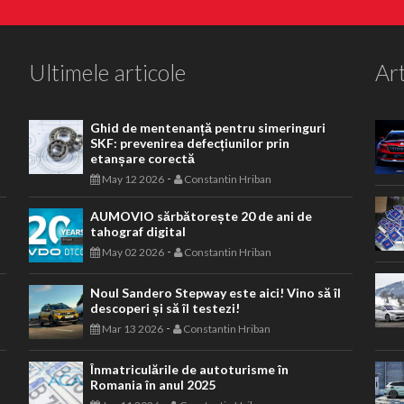
Ultimele articole
Art
Ghid de mentenanță pentru simeringuri
SKF: prevenirea defecțiunilor prin
etanșare corectă
-
May 12 2026
Constantin Hriban
AUMOVIO sărbătorește 20 de ani de
tahograf digital
-
May 02 2026
Constantin Hriban
Noul Sandero Stepway este aici! Vino să îl
descoperi și să îl testezi!
-
Mar 13 2026
Constantin Hriban
Înmatriculările de autoturisme în
Romania în anul 2025