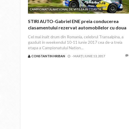
CAMPIONATUL NATIONAL DE VITEZA IN COASTA
STIRI AUTO-Gabriel ENE preia conducerea
clasamentului rezervat automobilelor cu doua
roti motrice
Cel mai inalt drum din Romania, celebrul Transalpina, a
gazduit in weekendul 10-11 iunie 2017 cea de-a treia
etapa a Campionatului Nation...
CONSTANTIN HRIBAN
-
MARȚI, IUNIE 13, 2017