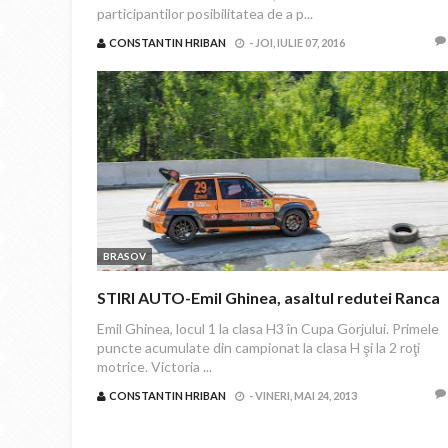
participantilor posibilitatea de a p...
CONSTANTIN HRIBAN
-
JOI, IULIE 07, 2016
BRASOV
STIRI AUTO-Emil Ghinea, asaltul redutei Ranca
Emil Ghinea, locul 1 la clasa H3 în Cupa Gorjului. Primele
puncte acumulate din campionat la clasa H şi la 2 roţi
motrice. Victoria ...
CONSTANTIN HRIBAN
-
VINERI, MAI 24, 2013