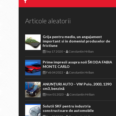
Articole aleatorii
Grija pentru mediu, un angajament
important si in domeniul produselor de
frictiune
-
Sep 17 2020
Constantin Hriban
Prime impresii asupra noii ŠKODA FABIA
MONTE CARLO
-
Feb 04 2022
Constantin Hriban
ANUNȚURI AUTO - VW Polo, 2003, 1390
cm3, benzină
-
Nov 01 2023
Constantin Hriban
Solutii SKF pentru industria
constructoare de automobile