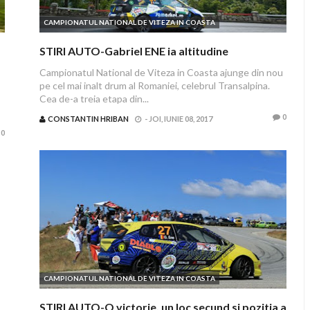
CAMPIONATUL NATIONAL DE VITEZA IN COASTA
STIRI AUTO-Gabriel ENE ia altitudine
Campionatul National de Viteza in Coasta ajunge din nou
pe cel mai inalt drum al Romaniei, celebrul Transalpina.
Cea de-a treia etapa din...
0
CONSTANTIN HRIBAN
-
JOI, IUNIE 08, 2017
0
CAMPIONATUL NATIONAL DE VITEZA IN COASTA
STIRI AUTO-O victorie, un loc secund si pozitia a