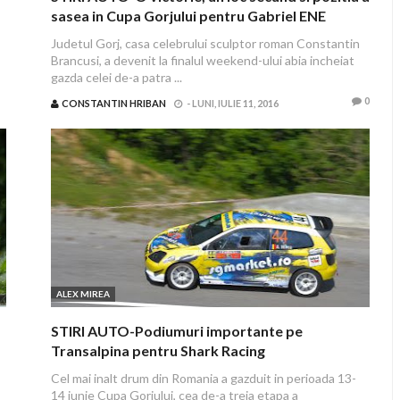
sasea in Cupa Gorjului pentru Gabriel ENE
Judetul Gorj, casa celebrului sculptor roman Constantin
Brancusi, a devenit la finalul weekend-ului abia incheiat
gazda celei de-a patra ...
0
CONSTANTIN HRIBAN
-
LUNI, IULIE 11, 2016
ALEX MIREA
STIRI AUTO-Podiumuri importante pe
Transalpina pentru Shark Racing
Cel mai inalt drum din Romania a gazduit in perioada 13-
14 iunie Cupa Gorjului, cea de-a treia etapa a