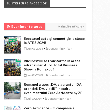
SUNTEM ȘI PE FACEBOOK
EVENIMENTE AUTO
Evenimente auto
Mai multe articole
Spectacol auto și competiție la sânge
la ATBS 2024!
-
Jun 03 2024
Constantin Hriban
Bucureștiul se transformă în arena
adrenalinei: Auto Total Business
Show la Romexpo!
-
Jun 08 2023
Constantin Hriban
Romanul a spus „DA, sigurantei! DA,
atentiei! DA, vietii!” in cadrul
evenimentului Zero Accidente by ZF
-
Jul 10 2019
Constantin Hriban
Zero Accidente – O campanie a