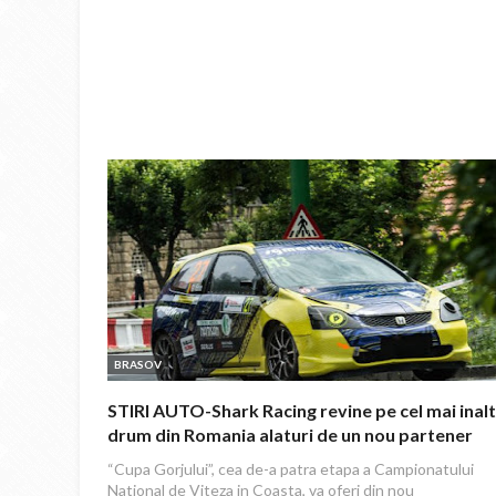
BRASOV
STIRI AUTO-Shark Racing revine pe cel mai inalt
drum din Romania alaturi de un nou partener
“Cupa Gorjului”, cea de-a patra etapa a Campionatului
National de Viteza in Coasta, va oferi din nou