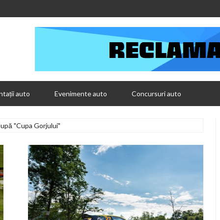
tații auto
Evenimente auto
Concursuri auto
după "Cupa Gorjului"